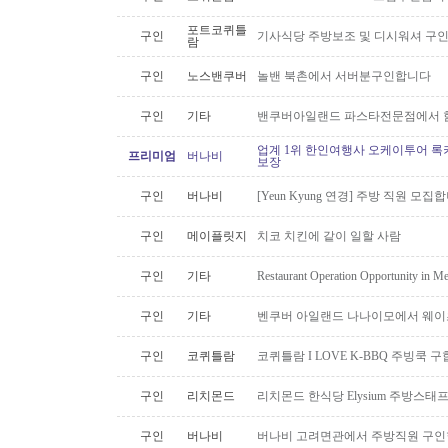
포트코퀴틀
구인
기사식당 주방보조 및 디시워셔 구
람
구인
노스밴쿠버
놀밴 북촌에서 서버분구인합니다
구인
기타
밴쿠버아일랜드 파스타전문점에서 함
업계 1위 한인여행사 오케이투어 록키
프리미엄
버나비
보장
구인
버나비
[Yeun Kyung 연경] 주방 직원 모집
구인
메이플릿지
치코 치킨에 같이 일할 사람
구인
기타
Restaurant Operation Opportunity in M
구인
기타
벤쿠버 아일랜드 나나이모에서 웨이
구인
코퀴틀람
코퀴틀람 I LOVE K-BBQ 주빙쿡 
구인
리치몬드
리치몬드 한식당 Elysium 주방스태
구인
버나비
버나비 고려면관에서 주방직원 구인