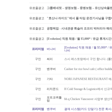
유료줄광고
그룹베네핏 – 생명보험 – 중병보험 – 유산상속플
유료줄광고
"호산나 라이드"에서 풀 타임 운전기사님을 구합
유료줄광고
공항픽업 - 시내관광 휘슬러 조프리 빅터리아 해리슨온
유료줄광고
[Evolution] 직원 채용 / 월 $5,000* / 유급 휴
[Evolution] 직원 채용 / 월 $5,00
프리미엄
버나비
나비
구인
써리
스시 레스토랑에서 구인 합니다. (롤맨
구인
밴쿠버
Cashier for rice bowl cafe ( office build
구인
기타
NORI JAPANESE RESTAURAN
구인
리치몬드
H Cold Storage & Logistics에
포트코퀴틀
구인
bb.q Chicken Vancouver 사업부
람
프리미엄
밴쿠버
결재 시스템(카드 단말기) 전문 회사