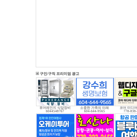
구인/구직 프리미엄 광고
퓨어레인지 식당장비
소중한 가족의 미래
코어 미디어
6044548767
604-644-9565
778-838