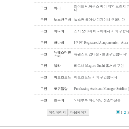
화이트락,싸우스 써리 지역 브런치
구인
써리
다.
구인
노스밴쿠버
놀스밴 헤어샵 디자이너 구합니다
구인
버나비
스시 오야마 버나비에서 서버 구합니
구인
버나비
[구인] Registered Acupuncturist - Aura 
뉴웨스터민
구인
뉴웨스트 업타운 - 롤맨구인합니다!
스터
구인
델타
라드너 Maguro Sushi 홀서버 구인
구인
아보츠포드
아보츠포드 서버 구인합니다.
구인
코퀴틀람
Purchasing Assistant Manager Softline 
구인
밴쿠버
50대부부 야간식당 청소하실분
이전페이지
다음페이지
1
2