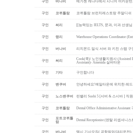
구인
버나비
메가젠 캐나다에서 시니어 어카운턴
구인
코퀴틀람
코퀴틀람 브런치레스토랑 주말디쉬
구인
써리
[[능력있는 IELTS, 문과, 이과 선생
구인
랭리
Warehouse Operations Coordinator (Ent
구인
버나비
리치몬드.일식 서버 와 키친 스탭 구
Cook(쿡)/ 노인생활지원사 (Assisted Li
구인
써리
Assistant)- Amenida 실버타운
구인
기타
구인합니다
구인
밴쿠버
안녕하세요!예일타운에 위치한 레드
구인
노스밴쿠버
린밸리 Sushi 5 [서버 & 스시바 ] 
구인
코퀴틀람
Dental Office Administrative Assis
포트코퀴틀
구인
Dental Receptionist (덴탈 리셉
람
구인
버나비
택시 기사모집( 공항픽업/대리운전)