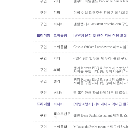
구인
기타
밴쿠버 아일랜드 Parksville, Sushi 
구인
기타
미국 취업 & 영주권 진행 기회 / EB
구인
버나비
덴탈랩에서 assistant or technician
프리미엄
코퀴틀람
[WWS] 운전 및 현장 지원 직원 모집
구인
코퀴틀람
Chicko chicken Lansdowme 파
구인
기타
((일식당)) 핫푸드, 템푸라, 롤맨 
랭리 Korean BBQ & Sushi 레스토
구인
써리
서버를 구합니다. (팁 많이 나옵니다~
랭리 Korean BBQ & Sushi 레스토
구인
랭리
서버를 구합니다. (팁 많이 나옵니다~
구인
버나비
땀 흘린만큼 확실하게 대우 해 드립니
프리미엄
버나비
[세방여행사] 에어캐나다 역대급 한국행
웨스트밴쿠
구인
웨벤 Bene Sushi Restaurant 세컨
버
구인
코퀴틀람
Mika sushi/Sushi moon 스텝구인합니