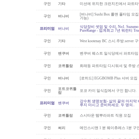
구인
기타
미션에 위치한 크런치킨에서 파트타
[버나비] Sushi Box 롤맨 풀타임 모집
구인
버나비
가능)
식당장비 셋업 및 수리, No1. Suzu
프리미엄
버나비
PureRange - 업계최고 7년 워런티 Tr
구인
기타
West kootenay BC 스시.주방.serve
구인
밴쿠버
벤쿠버 웨스트 일식당에서 파트타임 스시맨
구인
코퀴틀람
희래등 파트타임 디시워셔 및 주방 
구인
버나비
[로히드] EGGBOMB Plus 서버 모집
포트코퀴틀
구인
포코 카이 일식집에서 구인 합니다.
람
강수희 생명보험- 삶의 끝의 마지막 
프리미엄
밴쿠버
루지 마시고 준비하세요. 두 명의..
구인
코퀴틀람
스시타운 템뿌라파트 직원 모집
구인
써리
메인스시맨 1 분 웨이츄레스 1분 