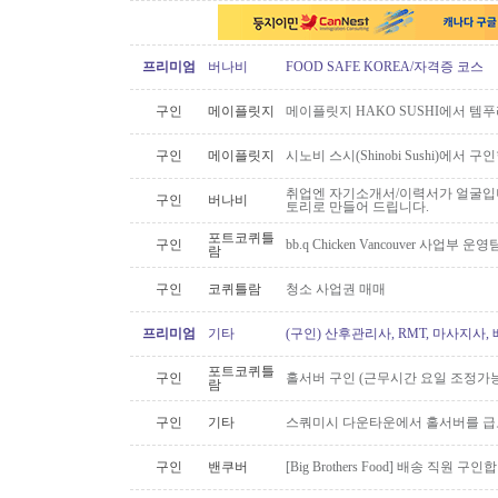
프리미엄
버나비
FOOD SAFE KOREA/자격증 코스
구인
메이플릿지
메이플릿지 HAKO SUSHI에서 템
구인
메이플릿지
시노비 스시(Shinobi Sushi)에서 구
취업엔 자기소개서/이력서가 얼굴입니
구인
버나비
토리로 만들어 드립니다.
포트코퀴틀
구인
bb.q Chicken Vancouver 사업부
람
구인
코퀴틀람
청소 사업권 매매
프리미엄
기타
(구인) 산후관리사, RMT, 마사지사
포트코퀴틀
구인
홀서버 구인 (근무시간 요일 조정가능
람
구인
기타
스쿼미시 다운타운에서 홀서버를 급
구인
밴쿠버
[Big Brothers Food] 배송 직원 구