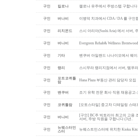
구인
킬로나
캘로나 유주에서 주방스텝 구합니다
구인
버나비
이병덕 치과에서 CDA / DA 를 구
구인
리치몬드
스시 아리아(Sushi Aria) 에서 서버
구인
버나비
Evergreen Rehab& Wellness B
구인
기타
벤쿠버 아일랜드 나나이모에서 웨이
구인
랭리
스시무라 랭리지점에서 서버, 템푸라,
포트코퀴틀
구인
Hana Plaza 부동산 관리 담당자 모집
람
구인
밴쿠버
조기 유학 전문 회사 직원 채용공고
구인
코퀴틀람
[오토스타일] 중고차 디테일링 스태프 
[구인] BC주 빅토리아 최고의 고용 
구인
버나비
서버, 주방 직원을 구합니다 (3년..
뉴웨스터민
구인
뉴웨스트민스터에 위치한 Kioku Kitche
스터