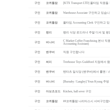
구인
코퀴틀람
[KTX Transport LTD] 풀타임 
구인
코퀴틀람
Warehouse Associate 구인하고 있습
구인
코퀴틀람
풀타임 Accounting Clerk 구인하고
구인
랭리
랭리 식당 로드러너 주말 디셔 및 평
C Market Coffee Franchising 본사 직원 채
구인
버나비
Accounting Assistant)
구인
밴쿠버
직원 구인합니다
구인
써리
Treehouse Toys Guildford 지점에
구인
밴쿠버
텐타츠 일식당 (밴쿠버)에서 롤맨 / 
구인
버나비
[Burnaby / Langley] Yeun Kyun
구인
아보츠포드
Kitchen, hall sever 구인
구인
코퀴틀람
##코퀴틀람 나리타스시 서버구인합