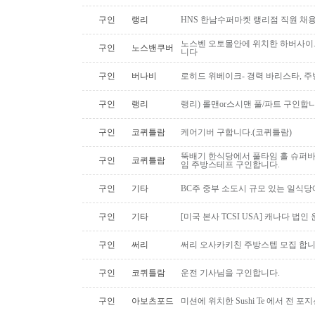
구인
랭리
HNS 한남수퍼마켓 랭리점 직원 채
노스벤 오토몰안에 위치한 하버사이
구인
노스밴쿠버
니다
구인
버나비
로히드 위베이크- 경력 바리스타, 
구인
랭리
랭리) 롤맨or스시맨 풀/파트 구인합니
구인
코퀴틀람
케어기버 구합니다.(코퀴틀람)
뚝배기 한식당에서 풀타임 홀 슈퍼
구인
코퀴틀람
임 주방스테프 구인합니다.
구인
기타
BC주 중부 소도시 규모 있는 일식
구인
기타
[미국 본사 TCSI USA] 캐나다 법인
구인
써리
써리 오사카키친 주방스텝 모집 합
구인
코퀴틀람
운전 기사님을 구인합니다.
구인
아보츠포드
미션에 위치한 Sushi Te 에서 전 