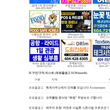
업계 1위 한인여행사
연중무휴 / 24시간
블루버드 
604-893-8687
7783232655
604-421
식품안전 한국어 교육
ePayment Inc
눈꽃빙수기
7783181021
604-353-2939
604721
Koko 공항.1일관광
유학&이민
포스*카드*
6046142516
604-428-8305
604-297
구인/구직 리스트 (유료줄광고 $120/month)
구분
지역
유료줄광고
회계사무소에서 인재를 모십니다 Accountants
유료줄광고
코퀴틀람 중식당 “화원” 주방보조 구합니다
유료줄광고
배우자 초청/ 커먼로 사실혼 스폰서쉽 프로모션 !!