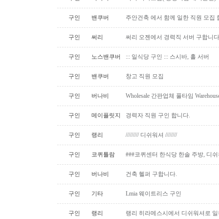
구인
밴쿠버
주안건축 에서 함께 일한 직원 모집 
구인
써리
써리 오젠에서 경력직 서버 구합니
구인
노스밴쿠버
::: 일식당 구인 ::: 스시바, 홀 서버
구인
밴쿠버
창고 직원 모집
구인
버나비
Wholesale 간판업체 풀타임 Warehous
구인
메이플릿지
경력자 직원 구인 합니다.
구인
랭리
///////// 디쉬워셔 ////////
구인
코퀴틀람
###코퀴센터 한식당 한솔 주방, 디쉬
구인
버나비
건축 헬퍼 구합니다.
구인
기타
Lmia 웨이트리스 구인
구인
랭리
랭리 히라메스시에서 디쉬워셔로 