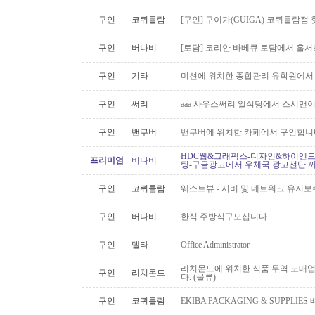
구인
코퀴틀람
[구인] 구이가(GUIGA) 코퀴틀람점 핫푸
구인
버나비
[토담] 코리안 바베큐 토담에서 홀서
구인
기타
미션에 위치한 종합관리 유학원에서
구인
써리
aaa 사우스써리 일식당에서 스시맨이
구인
밴쿠버
밴쿠버에 위치한 카페에서 구인합니
HDC웹&그래픽스-디자인&하이엔드 
프리미엄
버나비
팅-구글광고에서 우체국 광고전단 
구인
코퀴틀람
웨스트뷰 - 서버 및 네트워크 유지보
구인
버나비
한식 주방식구모십니다.
구인
델타
Office Administrator
리치몬드에 위치한 식품 무역 도매
구인
리치몬드
다. (물류)
구인
코퀴틀람
EKIBA PACKAGING & SUPPLI