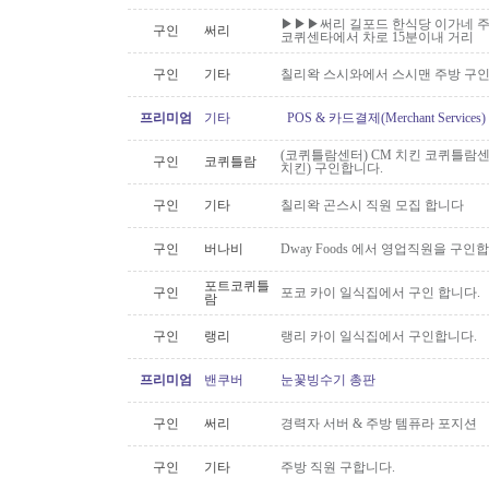
▶▶▶써리 길포드 한식당 이가네 주
구인
써리
코퀴센타에서 차로 15분이내 거리
구인
기타
칠리왁 스시와에서 스시맨 주방 구
프리미엄
기타
POS & 카드결제(Merchant Servic
(코퀴틀람센터) CM 치킨 코퀴틀람
구인
코퀴틀람
치킨) 구인합니다.
구인
기타
칠리왁 곤스시 직원 모집 합니다
구인
버나비
Dway Foods 에서 영업직원을 구인
포트코퀴틀
구인
포코 카이 일식집에서 구인 합니다.
람
구인
랭리
랭리 카이 일식집에서 구인합니다.
프리미엄
밴쿠버
눈꽃빙수기 총판
구인
써리
경력자 서버 & 주방 템퓨라 포지션
구인
기타
주방 직원 구합니다.