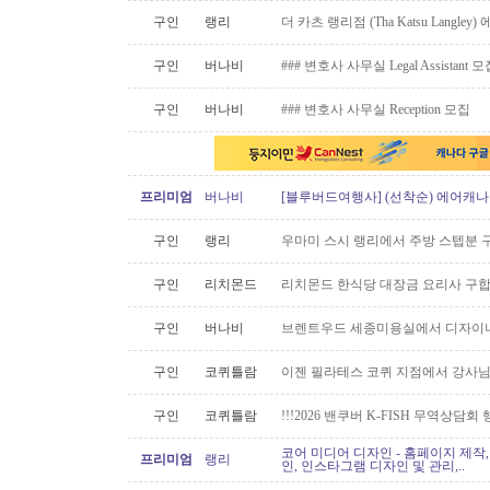
구인
랭리
더 카츠 랭리점 (Tha Katsu Langl
구인
버나비
### 변호사 사무실 Legal Assistant 
구인
버나비
### 변호사 사무실 Reception 모집
프리미엄
버나비
[블루버드여행사] (선착순) 에어캐나다
구인
랭리
우마미 스시 랭리에서 주방 스텝분 
구인
리치몬드
리치몬드 한식당 대장금 요리사 구
구인
버나비
브렌트우드 세종미용실에서 디자이너
구인
코퀴틀람
이젠 필라테스 코퀴 지점에서 강사
구인
코퀴틀람
!!!2026 밴쿠버 K-FISH 무역상담회
코어 미디어 디자인 - 홈페이지 제작,
프리미엄
랭리
인, 인스타그램 디자인 및 관리,..