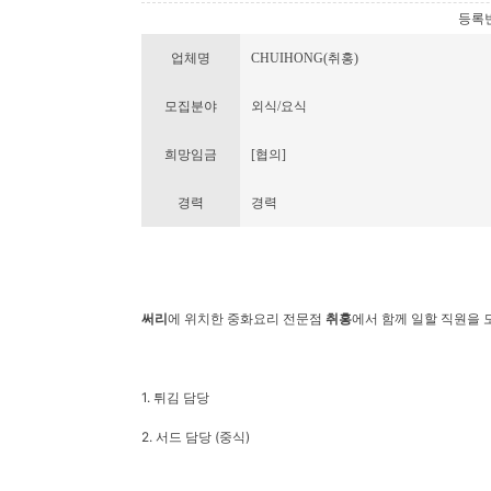
등록번호 
업체명
CHUIHONG(취홍)
모집분야
외식/요식
희망임금
[협의]
경력
경력
써리
에 위치한 중화요리 전문점
취홍
에서 함께 일할 직원을 
1. 튀김 담당
2. 서드 담당 (중식)