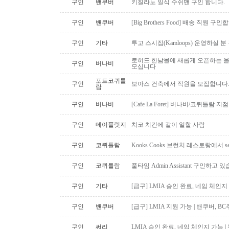
구인
밴쿠버
키칠라노 일식 수쉬맨 구인 합니다.
구인
밴쿠버
[Big Brothers Food] 배송 직원 구
구인
기타
투고 스시집(Kamloops) 운영하실 
로히드 한남몰에 새롭게 오픈하는 올
구인
버나비
모십니다
포트코퀴틀
구인
보아스 건축에서 직원을 모집합니다
람
구인
버나비
[Cafe La Foret] 버나비/코퀴틀람 
구인
메이플릿지
치코 치킨에 같이 일할 사람
구인
코퀴틀람
Kooks Cooks 브런치 레스토랑에서 s
구인
코퀴틀람
풀타임 Admin Assistant 구인하고 
구인
기타
[급구] LMIA 승인 완료, 네임 체인지 
구인
밴쿠버
[급구] LMIA 지원 가능 | 밴쿠버, 
구인
써리
LMIA 승인 완료, 네임 체인지 가능 |