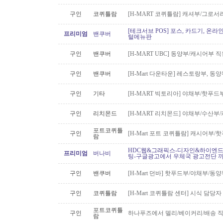
구인
코퀴틀람
[H-MART 코퀴틀람] 캐셔부/그로
[테크서브 POS] 포스, 카드기, 온라
프리미엄
밴쿠버
털메뉴판
구인
밴쿠버
[H-MART UBC] 동양부/캐시어부 
구인
밴쿠버
[H-Mart 다운타운] 레스토랑부, 
구인
기타
[H-MART 빅토리아] 야채부/핫푸
구인
리치몬드
[H-MART 리치몬드] 야채부/수산
포트코퀴틀
구인
[H-Mart 포트 코퀴틀람] 캐시어부
람
HDC웹&그래픽스-디자인&하이엔드 
프리미엄
버나비
팅-구글광고에서 우체국 광고전단 
구인
밴쿠버
[H-Mart 던바] 핫푸드부/야채부/동
구인
코퀴틀람
[H-Mart 코퀴틀람 센터] 시식 담당
포트코퀴틀
구인
하나푸즈에서 델리/베이커리/배송 
람