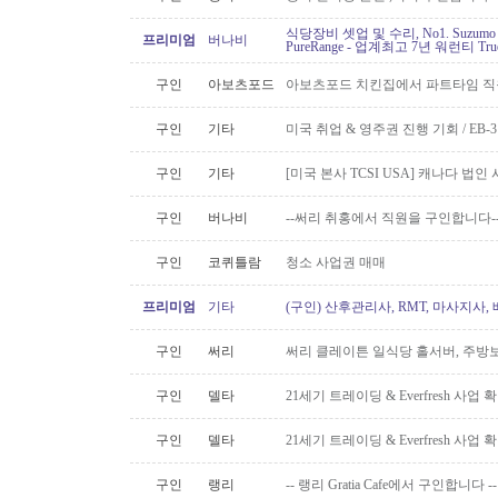
식당장비 셋업 및 수리, No1. Suzu
프리미엄
버나비
PureRange - 업계최고 7년 워런티 Tr
구인
아보츠포드
아보츠포드 치킨집에서 파트타임 직
구인
기타
미국 취업 & 영주권 진행 기회 / EB
구인
기타
[미국 본사 TCSI USA] 캐나다 법
구인
버나비
--써리 취홍에서 직원을 구인합니다-
구인
코퀴틀람
청소 사업권 매매
프리미엄
기타
(구인) 산후관리사, RMT, 마사지사
구인
써리
써리 클레이튼 일식당 홀서버, 주방보
구인
델타
21세기 트레이딩 & Everfresh 사
구인
델타
21세기 트레이딩 & Everfresh 사
구인
랭리
-- 랭리 Gratia Cafe에서 구인합니다 --