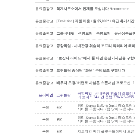
유료줄광고
회계사무소에서 인재를 모십니다 Accountants
유료줄광고
[Evolution] 직원 채용 / 월 $5,000* / 유급 휴
유료줄광고
그룹베네핏 – 생명보험 – 중병보험 – 유산상속플
유료줄광고
공항픽업 - 시내관광 휘슬러 조프리 빅터리아 해리슨온
유료줄광고
"호산나 라이드"에서 풀 타임 운전기사님을 구합
유료줄광고
코퀴틀람 중식당 “화원” 주방보조 구합니다
유료줄광고
배우자 초청/ 커먼로 사실혼 스폰서쉽 프로모션 !!
공항픽업 - 시내관광 휘슬러 조프리 
프리미엄
코퀴틀람
리 보더 !! 24시간 운행 778-323-2655
랭리 Korean BBQ & Sushi 레스토
구인
써리
서버를 구합니다. (팁 많이 나옵니다~
랭리 Korean BBQ & Sushi 레스토
구인
랭리
서버를 구합니다. (팁 많이 나옵니다~
구인
써리
치코치킨 써리 플릿우드점에서 오픈