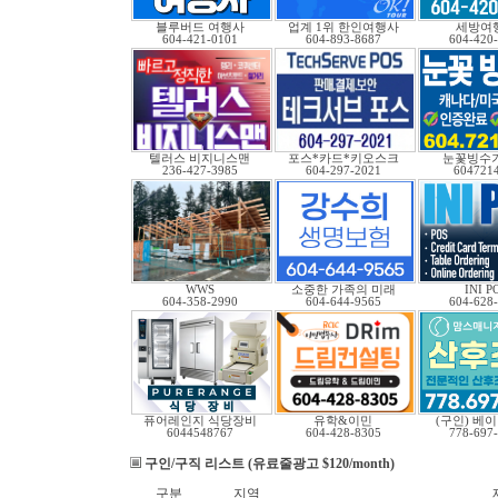
블루버드 여행사
업계 1위 한인여행사
세방여
604-421-0101
604-893-8687
604-420
텔러스 비지니스맨
포스*카드*키오스크
눈꽃빙수기
236-427-3985
604-297-2021
604721
WWS
소중한 가족의 미래
INI P
604-358-2990
604-644-9565
604-628
퓨어레인지 식당장비
유학&이민
(구인) 베
6044548767
604-428-8305
778-697
구인/구직 리스트 (유료줄광고 $120/month)
구분
지역