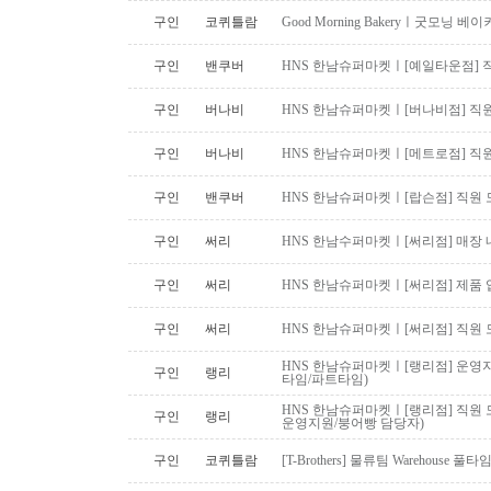
구인
코퀴틀람
Good Morning Bakeryㅣ굿모닝
구인
밴쿠버
HNS 한남슈퍼마켓ㅣ[예일타운점] 
구인
버나비
HNS 한남슈퍼마켓ㅣ[버나비점] 직원
구인
버나비
HNS 한남슈퍼마켓ㅣ[메트로점] 직원
구인
밴쿠버
HNS 한남슈퍼마켓ㅣ[랍슨점] 직원 모
구인
써리
HNS 한남수퍼마켓ㅣ[써리점] 매장 
구인
써리
HNS 한남슈퍼마켓ㅣ[써리점] 제품 
구인
써리
HNS 한남슈퍼마켓ㅣ[써리점] 직원 
HNS 한남슈퍼마켓ㅣ[랭리점] 운영지
구인
랭리
타임/파트타임)
HNS 한남슈퍼마켓ㅣ[랭리점] 직원 
구인
랭리
운영지원/붕어빵 담당자)
구인
코퀴틀람
[T-Brothers] 물류팀 Warehouse 