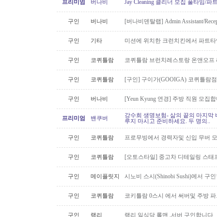
프리미엄
버나비
Jay Cleaning 클리너 모집 풀타임/
구인
버나비
[버나비덴탈랩] Admin Assistant/Recept
구인
기타
미션에 위치한 크런치킨에서 파트타
구인
코퀴틀람
코퀴틀람 브런치레스토랑 온앤오프 
구인
코퀴틀람
[구인] 구이가(GOOIGA) 코퀴틀람점 핫
구인
버나비
[Yeun Kyung 연경] 주방 직원 모집합
강수희 생명보험- 삶의 끝의 마지막 
프리미엄
밴쿠버
루지 마시고 준비하세요. 두 명의..
구인
코퀴틀람
프로무빙에서 경력자및 신입 무버 
구인
코퀴틀람
[오토스타일] 중고차 디테일링 스태프 
구인
메이플릿지
시노비 스시(Shinobi Sushi)에서 구
구인
코퀴틀람
코키틀람 0스시 에서 써버및 주방 
구인
랭리
랭리 일식당 롤맨 ,서버 구인합니다