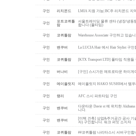
구인
리치몬드
LMIA 지원 가능| BC주 리치몬드 
포트코퀴틀
서울트레이딩 물류 센타 (냉장/냉동팀
구인
람
합니다 (풀타임)
구인
코퀴틀람
Warehouse Associate 구인하고 있습
구인
밴쿠버
La LUCIA Hair 에서 Hair Stylist 
구인
코퀴틀람
[KTX Transport LTD] 풀타임 
구인
버나비
[구인] 스시가든 메트로타운 하이게
구인
메이플릿지
메이플릿지 HAKO SUSHI에서 템
구인
랭리
AFC 스시 파트타임 구인
다운타운 Davie st 에 위치한 Akiha
구인
밴쿠버
니다.
[미텍 건축] 상업&주거공간 공사 기
구인
밴쿠버
자) 구인합니다. 워크 퍼밋 소지자
구인
코퀴틀람
##코퀴틀람 나리타스시 서버구인합