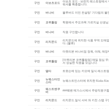
아보츠 포드 - 브런치 레스토랑에서 주
구인
아보츠포드
워셔를 확충합니다.
구인
버나비
블루버드 이민 컨설팅! 기다림의 불
구인
코퀴틀람
학원에서 주요과목 가르치실 선생님
구인
버나비
직원 구인합니다
리치몬드에 위치한 식품 무역 도매
구인
리치몬드
다. (물류)
구인
버나비
마켓리본 버나비점 정육, 야채, 매장
[마켓리본 코퀴틀람점] 매일 점심 무료 
구인
코퀴틀람
서 성실한 직원을 모십니다.
구인
델타
트왓슨에 있는 카모메 일식 레스토랑
뉴웨스터민
구인
뉴웨스트민스터에 위치한 Kioku Kitche
스터
웨스트밴쿠
구인
###웨밴 메가스시에서 주방직원구합
버
구인
리치몬드
리치몬드.일식 서버 와 키친 스탭 구