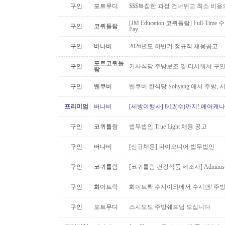
구인
포트무디
$$$복잡한 과정 건너뛰고 최소 비용
[JM Education 코퀴틀람] Full-Time 
구인
코퀴틀람
Pay
구인
버나비
2026년도 하반기 정규직 채용공고
포트코퀴틀
구인
기사식당 주방보조 및 디시워셔 구
람
구인
밴쿠버
밴쿠버 한식당 Sohyang 애서 주방,
프리미엄
버나비
[세방여행사] 8/12(수)까지! 에어캐나
구인
코퀴틀람
법무법인 True Light 채용 공고
구인
버나비
[신규채용] 파이오니어 법무법인
구인
코퀴틀람
[코퀴틀람 건강식품 제조사] Administrato
구인
화이트락
화이트롹 수시이와에서 수시맨/ 주방
구인
포트무디
스시모도 주방쉐프님 모십니다