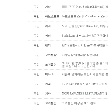
구인
기타
!!!!! [구인] Maru Sushi (Chilliwack)
구인
아보츠포드
아포츠포드 스시나라 Whatcom 스시
구인
써리
노바 덴탈 랩(Nova Dental Lab) 채용 공
구인
써리
Sushi Luna 에서 스시바 F/T 구인합
구인
랭리
랭리) 롤맨or스시맨 풀/파트 구인합니
구인
코퀴틀람
제빵공장 일할사람 찾습니다
뚝배기 한식당에서 풀타임 홀 슈퍼
구인
코퀴틀람
임 주방스테프 구인합니다.
구인
버나비
새롭게 변화하는 토담에서 함께할 홀
구인
써리
[구인] 페인팅 회사에서 함께 일하실
구인
기타
NORI JAPANESE RESTAURAN
구인
코퀴틀람
코퀴틀람 미용실 체어 랜트