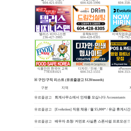
604-421-0101
604-420-1996
604-358
텔러스 비지니스맨
유학&이민
이색직업유
236-427-3985
604-428-8305
778-792
식품안전 한국어 교육
디자인 / 인쇄 / 웹
ePayment
7783181021
604-312-1555
604-353
구인/구직 리스트 (유료줄광고 $120/month)
구분
지역
유료줄광고
회계사무소에서 인재를 모십니다 Accountants
유료줄광고
[Evolution] 직원 채용 / 월 $5,000* / 유급 휴
유료줄광고
배우자 초청/ 커먼로 사실혼 스폰서쉽 프로모션 !!