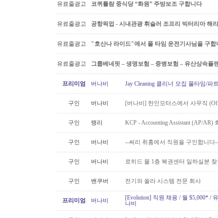
유료줄광고
코퀴틀람 중식당 “화원” 주방보조 구합니다
유료줄광고
공항픽업 - 시내관광 휘슬러 조프리 빅터리아 해리슨온
유료줄광고
"호산나 라이드"에서 풀 타임 운전기사님을 구합
유료줄광고
그룹베네핏 – 생명보험 – 중병보험 – 유산상속플
프리미엄
버나비
Jay Cleaning 클리너 모집 풀타임/
구인
버나비
[버나비] 한인모터스에서 사무직 (Off
구인
랭리
KCP - Accounting Assistant (A
구인
버나비
--써리 취홍에서 직원을 구인합니다-
구인
버나비
로히드 몰 1층 복권센터 일하실분 
구인
밴쿠버
전기와 쏠라 시스템 전문 회사
[Evolution] 직원 채용 / 월 $5,00
프리미엄
버나비
나비