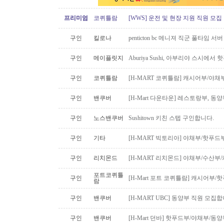
프리미엄
코퀴틀람
[WWS] 운전 및 현장 지원 직원 모집
구인
킬로나
penticton bc 메니져 직군 풀타임 서
구인
메이플릿지
Aburiya Sushi, 아부리야 스시에
구인
코퀴틀람
[H-MART 코퀴틀람] 캐시어부/야
구인
밴쿠버
[H-Mart 다운타운] 레스토랑부, 
구인
노스밴쿠버
Sushitown 키친 스텝 구인합니다.
구인
기타
[H-MART 빅토리아] 야채부/핫푸
구인
리치몬드
[H-MART 리치몬드] 야채부/수산
포트코퀴틀
구인
[H-Mart 포트 코퀴틀람] 캐시어부
람
구인
밴쿠버
[H-MART UBC] 동양부 직원 모집합
구인
밴쿠버
[H-Mart 던바] 핫푸드부/야채부/동