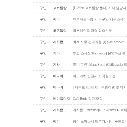
구인
코퀴틀람
[H-Mart 코퀴틀람 센터] 시식 담당
구인
써리
ㅁㅁ파트타임 서버 구인[사우스서리
구인
코퀴틀람
외부페인트 경험 있으신분
구인
리치몬드
회계 사무 관리직원 및 plant worker
구인
기타
투고 스시집(Kamloops) 운영하실 
구인
기타
!!!!! [구인] Maru Sushi (Chilliwack)
구인
버나비
미노마켓 반찬제조 직원모집
구인
버나비
[ 제주도 JEJUDO ] 주방직원 및 
구인
메이플릿지
Cafe Boris 직원 모집
구인
리치몬드
리치몬드 #####가미스시#### 디쉬
구인
랭리
랭리 노마스시 뎀뿌라, 서버 구인합니