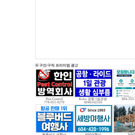
구인/구직 프리미엄 광고
Pest Control
Koko 공항.1일관광
604-355
778-951-0270
6046142516
블루버드 여행사
세방여행사
WW