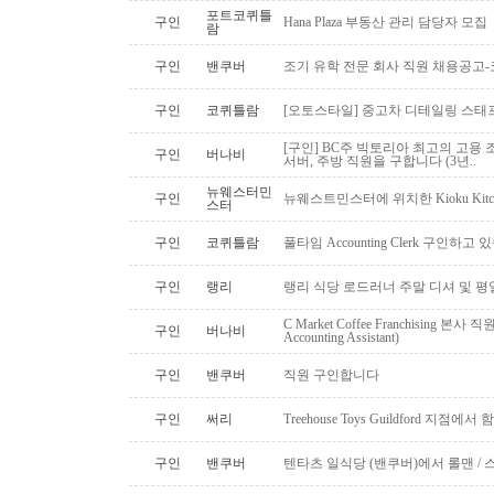
포트코퀴틀
구인
Hana Plaza 부동산 관리 담당자 모집
람
구인
밴쿠버
조기 유학 전문 회사 직원 채용공고
구인
코퀴틀람
[오토스타일] 중고차 디테일링 스태프 
[구인] BC주 빅토리아 최고의 고용 
구인
버나비
서버, 주방 직원을 구합니다 (3년..
뉴웨스터민
구인
뉴웨스트민스터에 위치한 Kioku Kitche
스터
구인
코퀴틀람
풀타임 Accounting Clerk 구인하고
구인
랭리
랭리 식당 로드러너 주말 디셔 및 평
C Market Coffee Franchising 본사 직원 채
구인
버나비
Accounting Assistant)
구인
밴쿠버
직원 구인합니다
구인
써리
Treehouse Toys Guildford 지점에
구인
밴쿠버
텐타츠 일식당 (밴쿠버)에서 롤맨 / 