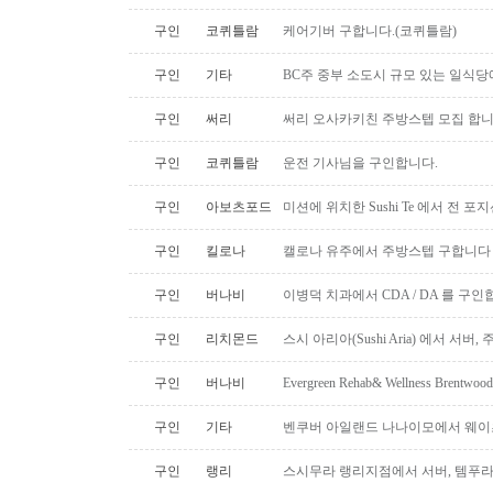
구인
코퀴틀람
케어기버 구합니다.(코퀴틀람)
구인
기타
BC주 중부 소도시 규모 있는 일식
구인
써리
써리 오사카키친 주방스텝 모집 합
구인
코퀴틀람
운전 기사님을 구인합니다.
구인
아보츠포드
미션에 위치한 Sushi Te 에서 전 
구인
킬로나
캘로나 유주에서 주방스텝 구합니다
구인
버나비
이병덕 치과에서 CDA / DA 를 구
구인
리치몬드
스시 아리아(Sushi Aria) 에서 서버
구인
버나비
Evergreen Rehab& Wellness B
구인
기타
벤쿠버 아일랜드 나나이모에서 웨이
구인
랭리
스시무라 랭리지점에서 서버, 템푸라,