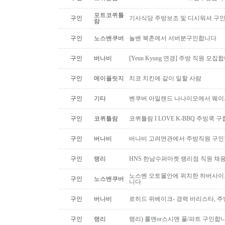
포트코퀴틀
구인
기사식당 주방보조 및 디시워셔 구
람
구인
노스밴쿠버
놀밴 북촌에서 서버분구인합니다
구인
버나비
[Yeun Kyung 연경] 주방 직원 모집
구인
메이플릿지
치코 치킨에 같이 일할 사람
구인
기타
벤쿠버 아일랜드 나나이모에서 웨이
구인
코퀴틀람
코퀴틀람 I LOVE K-BBQ 주빙쿡 
구인
버나비
버나비 고려면관에서 주방직원 구인
구인
랭리
HNS 한남수퍼마켓 랭리점 직원 채
노스벤 오토몰안에 위치한 하버사이
구인
노스밴쿠버
니다
구인
버나비
로히드 위베이크- 경력 바리스타, 
구인
랭리
랭리) 롤맨or스시맨 풀/파트 구인합니