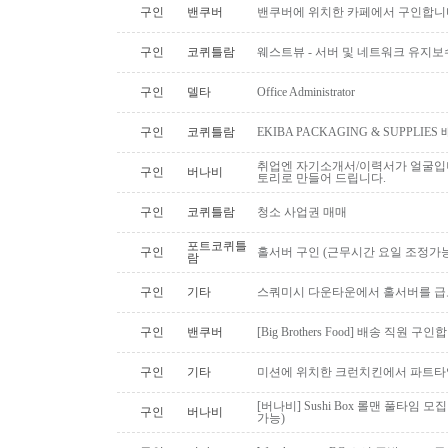
구인
밴쿠버
밴쿠버에 위치한 카페에서 구인합니
구인
코퀴틀람
웨스트뷰 - 서버 및 네트워크 유지보
구인
델타
Office Administrator
구인
코퀴틀람
EKIBA PACKAGING & SUPPLI
취업엔 자기소개서/이력서가 얼굴입니
구인
버나비
토리로 만들어 드립니다.
구인
코퀴틀람
청소 사업권 매매
포트코퀴틀
구인
홀서버 구인 (근무시간 요일 조정가능
람
구인
기타
스쿼미시 다운타운에서 홀서버를 급
구인
밴쿠버
[Big Brothers Food] 배송 직원 구
구인
기타
미션에 위치한 크런치킨에서 파트타
[버나비] Sushi Box 롤맨 풀타임 모집
구인
버나비
가능)