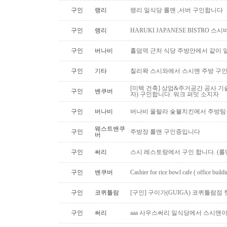
구인
랭리
랭리 일식당 롤맨 ,서버 구인합니다
구인
랭리
HARUKI JAPANESE BISTRO 
구인
버나비
홀덤역 근처 식당 주방안에서 같이 
구인
기타
칠리왁 스시와에서 스시맨 주방 구
[미텍 건축] 상업&주거공간 공사 기
구인
밴쿠버
자) 구인합니다. 워크 퍼밋 소지자
구인
버나비
버나비 울랄라 숯불치킨에서 주방팀
웨스트밴쿠
구인
주방장 롤맨 구인중입니다
버
구인
써리
스시 레스토랑에서 구인 합니다. (롤맨
구인
밴쿠버
Cashier for rice bowl cafe ( office build
구인
코퀴틀람
[구인] 구이가(GUIGA) 코퀴틀람점 핫푸
구인
써리
aaa 사우스써리 일식당에서 스시맨이