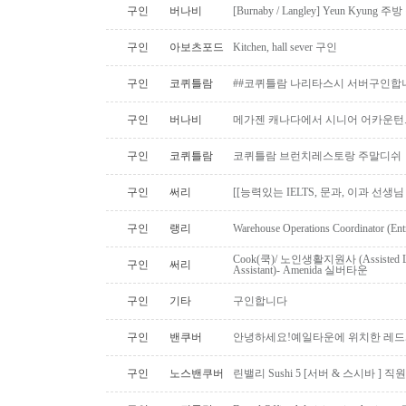
구인
버나비
[Burnaby / Langley] Yeun Kyun
구인
아보츠포드
Kitchen, hall sever 구인
구인
코퀴틀람
##코퀴틀람 나리타스시 서버구인합
구인
버나비
메가젠 캐나다에서 시니어 어카운턴
구인
코퀴틀람
코퀴틀람 브런치레스토랑 주말디쉬
구인
써리
[[능력있는 IELTS, 문과, 이과 선생
구인
랭리
Warehouse Operations Coordinator (Ent
Cook(쿡)/ 노인생활지원사 (Assisted Li
구인
써리
Assistant)- Amenida 실버타운
구인
기타
구인합니다
구인
밴쿠버
안녕하세요!예일타운에 위치한 레드
구인
노스밴쿠버
린밸리 Sushi 5 [서버 & 스시바 ] 