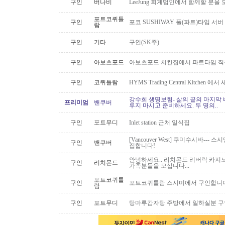
구인
버나비
LeeJung 회계법인에서 함께할 분을
포트코퀴틀
구인
포코 SUSHIWAY 풀(파트)타임 서버
람
구인
기타
구인(SK주)
구인
아보츠포드
아보츠포드 치킨집에서 파트타임 직
구인
코퀴틀람
HYMS Trading Central Kitch
강수희 생명보험- 삶의 끝의 마지막 
프리미엄
밴쿠버
루지 마시고 준비하세요. 두 명의..
구인
포트무디
Inlet station 근처 일식집
[Vancouver West] 쿠미수시바---
구인
밴쿠버
집합니다!
안녕하세요.. 리치몬드 리버락 카지노
구인
리치몬드
가족분들을 모십니다...
포트코퀴틀
구인
포트코퀴틀람 스시미에서 구인합니다. ( 
람
구인
포트무디
탕마루감자탕 주방에서 일하실분 구인