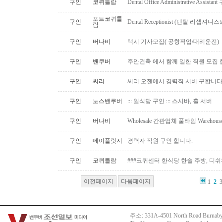
구인
코퀴틀람
Dental Office Administrative Assis
포트코퀴틀
구인
Dental Receptionist (덴탈 리셉
람
구인
버나비
택시 기사모집( 공항픽업/대리운전)
구인
밴쿠버
주안건축 에서 함께 일한 직원 모집 
구인
써리
써리 오젠에서 경력직 서버 구합니
구인
노스밴쿠버
::: 일식당 구인 ::: 스시바, 홀 서버
구인
버나비
Wholesale 간판업체 풀타임 Warehous
구인
메이플릿지
경력자 직원 구인 합니다.
구인
코퀴틀람
###코퀴센터 한식당 한솔 주방, 디쉬
이전페이지
다음페이지
1
2
주소: 331A-4501 North Road Burnaby