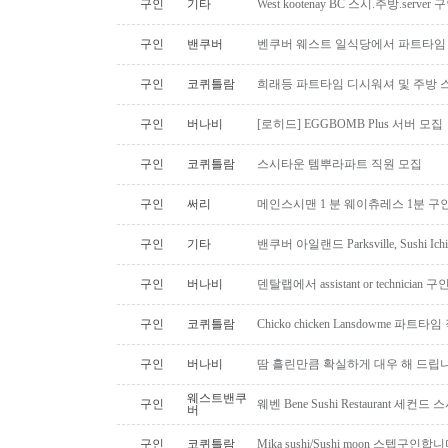
구인
기타
West kootenay BC 스시.주방.serve
구인
밴쿠버
벤쿠버 웨스트 일식당에서 파트타임 스시맨
구인
코퀴틀람
희래등 파트타임 디시워셔 및 주방 
구인
버나비
[로히드] EGGBOMB Plus 서버 모집
구인
코퀴틀람
스시타운 템뿌라파트 직원 모집
구인
써리
메인스시맨 1 분 웨이츄레스 1분 
구인
기타
밴쿠버 아일랜드 Parksville, Sushi 
구인
버나비
덴탈랩에서 assistant or technician
구인
코퀴틀람
Chicko chicken Lansdowme 파
구인
버나비
땀 흘린만큼 확실하게 대우 해 드립니
웨스트밴쿠
구인
웨벤 Bene Sushi Restaurant 세컨
버
구인
코퀴틀람
Mika sushi/Sushi moon 스텝구인합니