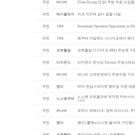
구인
버나비
[Yeun Kyung 연경] 주방 직원 모집
구인
메이플릿지
치코 치킨에 같이 일할 사람
구인
기타
Restaurant Operation Opportunity in M
구인
기타
벤쿠버 아일랜드 나나이모에서 웨이
구인
코퀴틀람
코퀴틀람 I LOVE K-BBQ 주빙쿡 
구인
리치몬드
리치몬드 한식당 Elysium 주방스태
구인
버나비
버나비 고려면관에서 주방직원 구인
구인
랭리
HNS 한남수퍼마켓 랭리점 직원 채
노스벤 오토몰안에 위치한 하버사이
구인
노스밴쿠버
니다
구인
버나비
로히드 위베이크- 경력 바리스타, 
구인
랭리
랭리) 롤맨or스시맨 풀/파트 구인합니
구인
코퀴틀람
케어기버 구합니다.(코퀴틀람)