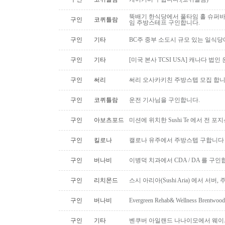
뚝배기 한식당에서 풀타임 홀 슈퍼
구인
코퀴틀람
임 주방스테프 구인합니다.
구인
기타
BC주 중부 소도시 규모 있는 일식
구인
기타
[미국 본사 TCSI USA] 캐나다 법인
구인
써리
써리 오사카키친 주방스텝 모집 합
구인
코퀴틀람
운전 기사님을 구인합니다.
구인
아보츠포드
미션에 위치한 Sushi Te 에서 전 
구인
킬로나
캘로나 유주에서 주방스텝 구합니다
구인
버나비
이병덕 치과에서 CDA / DA 를 구
구인
리치몬드
스시 아리아(Sushi Aria) 에서 서버
구인
버나비
Evergreen Rehab& Wellness B
구인
기타
벤쿠버 아일랜드 나나이모에서 웨이