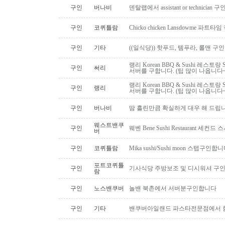
구인
버나비
덴탈랩에서 assistant or technician
구인
코퀴틀람
Chicko chicken Lansdowme 파
구인
기타
((일식당)) 핫푸드, 템푸라, 롤맨 
랭리 Korean BBQ & Sushi 레스토
구인
써리
서버를 구합니다. (팁 많이 나옵니다~
랭리 Korean BBQ & Sushi 레스토
구인
랭리
서버를 구합니다. (팁 많이 나옵니다~
구인
버나비
땀 흘린만큼 확실하게 대우 해 드립니
웨스트밴쿠
구인
웨벤 Bene Sushi Restaurant 세컨
버
구인
코퀴틀람
Mika sushi/Sushi moon 스텝구인합니
포트코퀴틀
구인
기사식당 주방보조 및 디시워셔 구
람
구인
노스밴쿠버
놀밴 북촌에서 서버분구인합니다
구인
기타
밴쿠버아일랜드 파스타전문점에서 함