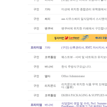
구인
기타
미션에 위치한 종합관리 유학원에서
구인
써리
aaa 사우스써리 일식당에서 스시맨이
구인
밴쿠버
밴쿠버에 위치한 카페에서 구인합니
프리미엄
기타
(구인) 산후관리사, RMT, 마사지사
구인
코퀴틀람
웨스트뷰 - 서버 및 네트워크 유지보
구인
버나비
한식 주방식구모십니다.
구인
델타
Office Administrator
리치몬드에 위치한 식품 무역 도매
구인
리치몬드
다. (물류)
구인
코퀴틀람
EKIBA PACKAGING & SUPPLI
식당장비 셋업 및 수리, No1. Suzu
프리미엄
버나비
PureRange - 업계최고 7년 워런티 Tr