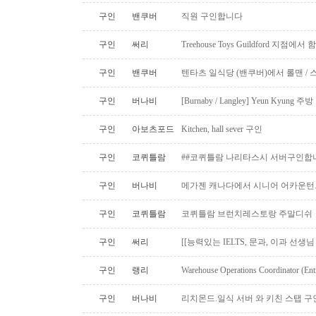
구인
밴쿠버
직원 구인합니다
구인
써리
Treehouse Toys Guildford 지점에
구인
밴쿠버
텐타츠 일식당 (밴쿠버)에서 롤맨 / 
구인
버나비
[Burnaby / Langley] Yeun Kyun
구인
아보츠포드
Kitchen, hall sever 구인
구인
코퀴틀람
##코퀴틀람 나리타스시 서버구인합
구인
버나비
메가젠 캐나다에서 시니어 어카운턴
구인
코퀴틀람
코퀴틀람 브런치레스토랑 주말디쉬
구인
써리
[[능력있는 IELTS, 문과, 이과 선생
구인
랭리
Warehouse Operations Coordinator (Ent
구인
버나비
리치몬드.일식 서버 와 키친 스탭 구