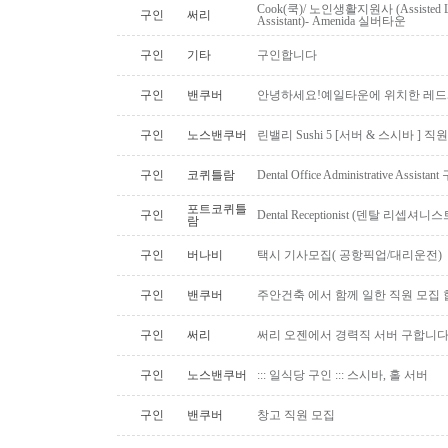
Cook(쿡)/ 노인생활지원사 (Assisted Li
구인
써리
Assistant)- Amenida 실버타운
구인
기타
구인합니다
구인
밴쿠버
안녕하세요!예일타운에 위치한 레드
구인
노스밴쿠버
린밸리 Sushi 5 [서버 & 스시바 ] 
구인
코퀴틀람
Dental Office Administrative Assis
포트코퀴틀
구인
Dental Receptionist (덴탈 리셉
람
구인
버나비
택시 기사모집( 공항픽업/대리운전)
구인
밴쿠버
주안건축 에서 함께 일한 직원 모집 
구인
써리
써리 오젠에서 경력직 서버 구합니
구인
노스밴쿠버
::: 일식당 구인 ::: 스시바, 홀 서버
구인
밴쿠버
창고 직원 모집