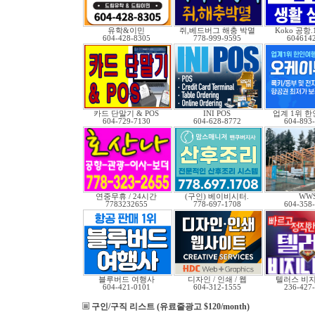
유학&이민
쥐,베드버그 해충 박멸
Koko 공항
604-428-8305
778-999-9595
604614
카드 단말기 & POS
INI POS
업계 1위 
604-729-7130
604-628-8772
604-893
연중무휴 / 24시간
(구인) 베이비시터.
WW
7783232655
778-697-1708
604-358
블루버드 여행사
디자인 / 인쇄 / 웹
텔러스 비
604-421-0101
604-312-1555
236-427
구인/구직 리스트 (유료줄광고 $120/month)