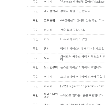
구인
버나비
Wholesale 간판업체 풀타임 Warehous
구인
메이플릿지
경력자 직원 구인 합니다.
구인
코퀴틀람
###코퀴센터 한식당 한솔 주방, 디쉬
구인
버나비
건축 헬퍼 구합니다.
구인
기타
Lmia 웨이트리스 구인
구인
랭리
랭리 히라메스시에서 디쉬워셔로 
화이트락,싸우스 써리 지역 브런치
구인
써리
다.
구인
노스밴쿠버
놀스밴 헤어샵 디자이너 구합니다
구인
버나비
스시 오야마 버나비에서 서버 구합니
구인
버나비
[구인] Registered Acupuncturist - Aura 
뉴웨스터민
구인
뉴웨스트 업타운 - 롤맨구인합니다!
스터
구인
델타
라드너 Maguro Sushi 홀서버 구인