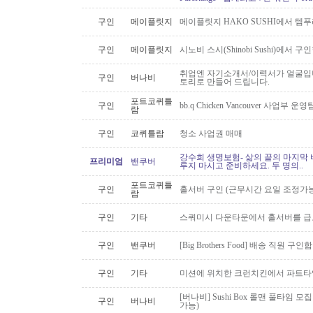
구인
메이플릿지
메이플릿지 HAKO SUSHI에서 템
구인
메이플릿지
시노비 스시(Shinobi Sushi)에서 구
취업엔 자기소개서/이력서가 얼굴입니
구인
버나비
토리로 만들어 드립니다.
포트코퀴틀
구인
bb.q Chicken Vancouver 사업부
람
구인
코퀴틀람
청소 사업권 매매
강수희 생명보험- 삶의 끝의 마지막 
프리미엄
밴쿠버
루지 마시고 준비하세요. 두 명의..
포트코퀴틀
구인
홀서버 구인 (근무시간 요일 조정가능
람
구인
기타
스쿼미시 다운타운에서 홀서버를 급
구인
밴쿠버
[Big Brothers Food] 배송 직원 구
구인
기타
미션에 위치한 크런치킨에서 파트타
[버나비] Sushi Box 롤맨 풀타임 모집
구인
버나비
가능)