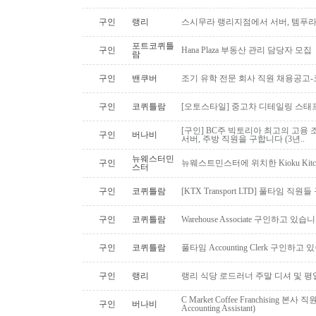
구인
랭리
스시무라 랭리지점에서 서버, 템푸라,
포트코퀴틀
구인
Hana Plaza 부동산 관리 담당자 모집
람
구인
밴쿠버
조기 유학 전문 회사 직원 채용공고
구인
코퀴틀람
[오토스타일] 중고차 디테일링 스태프 
[구인] BC주 빅토리아 최고의 고용 
구인
버나비
서버, 주방 직원을 구합니다 (3년..
뉴웨스터민
구인
뉴웨스트민스터에 위치한 Kioku Kitche
스터
구인
코퀴틀람
[KTX Transport LTD] 풀타임 
구인
코퀴틀람
Warehouse Associate 구인하고 있습
구인
코퀴틀람
풀타임 Accounting Clerk 구인하고
구인
랭리
랭리 식당 로드러너 주말 디셔 및 평
C Market Coffee Franchising 본사 직원 채
구인
버나비
Accounting Assistant)