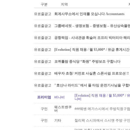
구분
지역
유료줄광고
회계사무소에서 인재를 모십니다 Accountants
유료줄광고
그룹베네핏 – 생명보험 – 중병보험 – 유산상속플
유료줄광고
공항픽업 - 시내관광 휘슬러 조프리 빅터리아 해리슨온
유료줄광고
[Evolution] 직원 채용 / 월 $5,000* / 유급 휴
유료줄광고
코퀴틀람 중식당 “화원” 주방보조 구합니다
유료줄광고
배우자 초청/ 커먼로 사실혼 스폰서쉽 프로모션 !!
유료줄광고
"호산나 라이드"에서 풀 타임 운전기사님을 구합
[Evolution] 직원 채용 / 월 $5,00
프리미엄
버나비
나비
웨스트밴쿠
구인
###웨밴 메가스시에서 주방직원구합
버
구인
기타
칠리왁 스시와에서 스시맨 주방 구