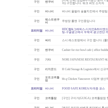
[미텍 건축] 상업&주거공간 공사 기
구인
밴쿠버
자) 구인합니다. 워크 퍼밋 소지자
구인
버나비
버나비 울랄라 숯불치킨에서 주방팀
웨스트밴쿠
구인
주방장 롤맨 구인중입니다
버
HDC웹&그래픽스-디자인&하이엔드 
프리미엄
버나비
팅-구글광고에서 우체국 광고전단 
구인
써리
스시 레스토랑에서 구인 합니다. (롤맨
구인
밴쿠버
Cashier for rice bowl cafe ( office build
구인
기타
NORI JAPANESE RESTAURAN
구인
리치몬드
H Cold Storage & Logistics에
포트코퀴틀
구인
bb.q Chicken Vancouver 사업부
람
프리미엄
버나비
FOOD SAFE KOREA/자격증 코스
구인
코퀴틀람
[구인] 구이가(GUIGA) 코퀴틀람점 핫푸
구인
버나비
[토담] 코리안 바베큐 토담에서 홀서