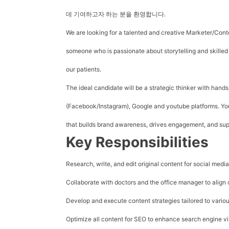
데 기여하고자 하는 분을 환영합니다.
We are looking for a talented and creative
Marketer/Conte
someone who is passionate about storytelling and skilled
our patients.
The ideal candidate will be a strategic thinker with hand
(Facebook/Instagram), Google and youtube
platforms. Yo
that builds brand awareness, drives engagement, and sup
Key Responsibilities
Research, write, and edit original content for social med
Collaborate with doctors and the office manager to align 
Develop and execute content strategies tailored to vario
Optimize all content for SEO to enhance search engine vis