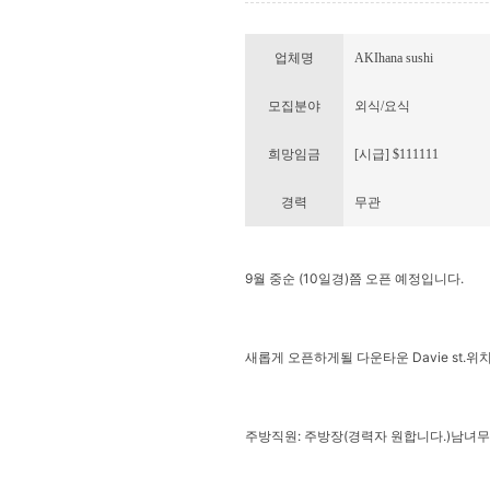
업체명
AKIhana sushi
모집분야
외식/요식
희망임금
[시급] $111111
경력
무관
9월 중순 (10일경)쯤 오픈 예정입니다.
새롭게 오픈하게될 다운타운 Davie st.위치
주방직원: 주방장(경력자 원합니다.)남녀무