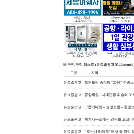
세방여행사
ePayment Inc
604-420-1996
604-353-2939
퓨어레인지 식당장비
Koko 공항.1일관
6044548767
6046142516
구인/구직 리스트 (유료줄광고 $120/month
구분
지역
유료줄광고
코퀴틀람 중식당 “화원” 주방
유료줄광고
공항픽업 - 시내관광 휘슬러 조프
유료줄광고
그룹베네핏 – 생명보험 – 중병
유료줄광고
회계사무소에서 인재를 모십니다 Ac
유료줄광고
"호산나 라이드"에서 풀 타임 