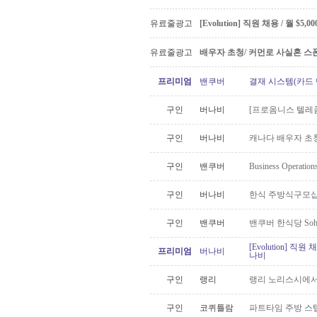
유료줄광고
[Evolution] 직원 채용 / 월 $
유료줄광고
배우자 초청/ 커먼로 사실혼 스폰
프리미엄
밴쿠버
결재 시스템(카드 
구인
버나비
[프로옴니스 텔레콤
구인
버나비
캐나다 배우자 초청
구인
밴쿠버
Business Oper
구인
버나비
한식 주방식구모십
구인
밴쿠버
밴쿠버 한식당 Soh
[Evolution] 직
프리미엄
버나비
나비
구인
랭리
랭리 노리스시에서
구인
코퀴틀람
파트타임 주방 스