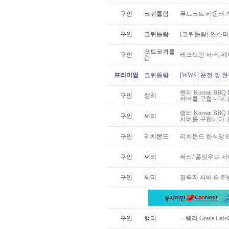
구인
코퀴틀람
푸드코트 카운터 
구인
코퀴틀람
[코퀴틀람] 인스
포트코퀴틀
구인
레스토랑 서버, 
람
프리미엄
코퀴틀람
[WWS] 운전 및 
랭리 Korean BB
구인
랭리
서버를 구합니다. 
랭리 Korean BB
구인
써리
서버를 구합니다. 
구인
리치몬드
리치몬드 한식당 El
구인
써리
써리/ 플릿우드 서
구인
써리
경력자 서버 & 주
구인
랭리
-- 랭리 Gratia C