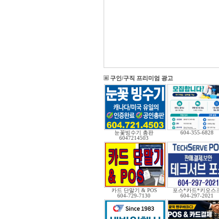
구인/구직 프리미엄 광고
눈꽃빙수기 총판
604-355-6828
6047214503
카드 단말기 & POS
포스*카드*키오스
604-729-7130
604-297-2021