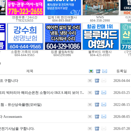
연중무휴 / 24시간
업계 1위 한인여행사
WWS
디자
7783232655
604-893-8687
604-358-2990
6
광
소중한 가족의 미래
킹콩 쿨링&히팅
블루버드 여행사
(구
604-644-9565
6043291086
604-421-0101
7
)
제목
등록일
보조 구합니다
2026-04-04
리 빅터리아 해리슨온천 소형이사 IKEA 페리 보더 !!..
2026-03-25
보험 – 유산상속플랜(모바일)
2022-08-15
countants
2026-08-05
운전기사님을 구합니다.
2026-07-28