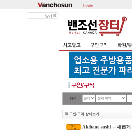
Login
닫기
사고팔고
구인구직
학원/
검색
구인/구직 상세보기
Akihana sushi ㅡ새