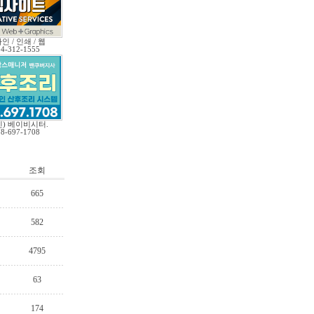
인 / 인쇄 / 웹
04-312-1555
인) 베이비시터.
78-697-1708
조회
665
582
4795
63
174