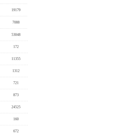
19179
7088
53048
172
11355
1312
721
873
24525
160
672