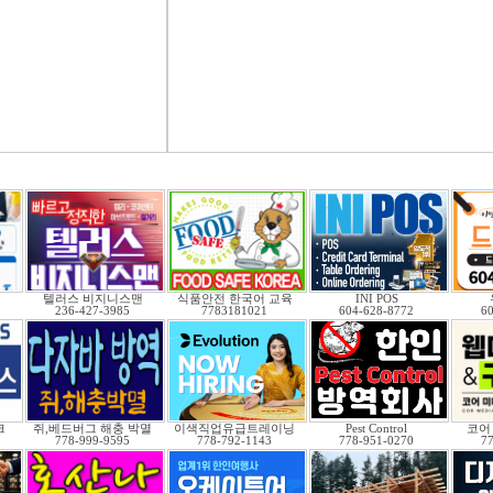
텔러스 비지니스맨
식품안전 한국어 교육
INI POS
236-427-3985
7783181021
604-628-8772
6
크
쥐,베드버그 해충 박멸
이색직업유급트레이닝
Pest Control
코어
778-999-9595
778-792-1143
778-951-0270
7