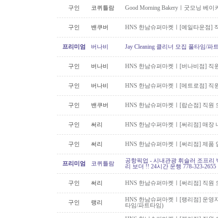
구인
코퀴틀람
Good Morning Bakeryㅣ굿모닝
구인
밴쿠버
HNS 한남슈퍼마켓ㅣ[예일타운점] 
프리미엄
버나비
Jay Cleaning 클리너 모집 풀타임/
구인
버나비
HNS 한남슈퍼마켓ㅣ[버나비점] 직원
구인
버나비
HNS 한남슈퍼마켓ㅣ[메트로점] 직원
구인
밴쿠버
HNS 한남슈퍼마켓ㅣ[랍슨점] 직원 모
구인
써리
HNS 한남수퍼마켓ㅣ[써리점] 매장 
구인
써리
HNS 한남슈퍼마켓ㅣ[써리점] 제품 
공항픽업 - 시내관광 휘슬러 조프리 
프리미엄
코퀴틀람
리 보더 !! 24시간 운행 778-323-2655
구인
써리
HNS 한남슈퍼마켓ㅣ[써리점] 직원 
HNS 한남슈퍼마켓ㅣ[랭리점] 운영지
구인
랭리
타임/파트타임)