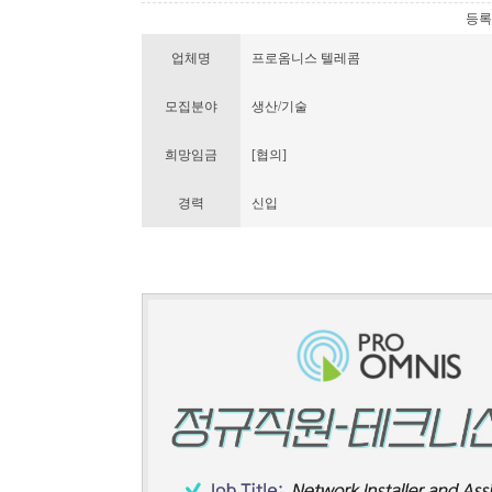
등록번호
업체명
프로옴니스 텔레콤
모집분야
생산/기술
희망임금
[협의]
경력
신입