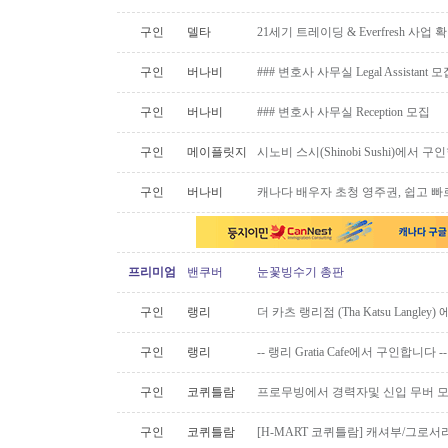
구인
델타
21세기 트레이딩 & Everfresh 사
구인
버나비
### 변호사 사무실 Legal Assistant 
구인
버나비
### 변호사 사무실 Reception 모집
구인
메이플릿지
시노비 스시(Shinobi Sushi)에서 구
구인
버나비
캐나다 배우자 초청 영주권, 쉽고 빠
프리미엄
밴쿠버
눈꽃빙수기 총판
구인
랭리
더 카츠 랭리점 (Tha Katsu Langl
구인
랭리
-- 랭리 Gratia Cafe에서 구인합니다 --
구인
코퀴틀람
프로무빙에서 경력자및 신입 무버 
구인
코퀴틀람
[H-MART 코퀴틀람] 캐셔부/그로