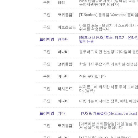
HNS 한남슈퍼마켓ㅣ[랭리점] 직원 
구인
랭리
운영지원/붕어빵 담당자)
구인
코퀴틀람
[T-Brothers] 물류팀 Warehouse 
아보츠 포드 - 브런치 레스토랑에서 주
구인
아보츠포드
워셔를 확충합니다.
[테크서브 POS] 포스, 카드기, 온라
프리미엄
밴쿠버
털메뉴판
구인
버나비
블루버드 이민 컨설팅! 기다림의 불
구인
코퀴틀람
학원에서 주요과목 가르치실 선생님
구인
버나비
직원 구인합니다
리치몬드에 위치한 식품 무역 도매
구인
리치몬드
다. (물류)
구인
버나비
마켓리본 버나비점 정육, 야채, 매장
프리미엄
기타
POS & 카드결제(Merchant Servic
[마켓리본 코퀴틀람점] 매일 점심 무료 
구인
코퀴틀람
서 성실한 직원을 모십니다.