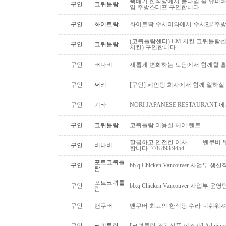
뚝배기 한식당에서 풀타임 홀 슈퍼
구인
코퀴틀람
임 주방스테프 구인합니다.
구인
화이트락
화이트롹 수시이와에서 수시맨/ 주방
(코퀴틀람센터) CM 치킨 코퀴틀람
구인
코퀴틀람
치킨) 구인합니다.
구인
버나비
새롭게 변화하는 토담에서 함께할 홀
구인
써리
[구인] 페인팅 회사에서 함께 일하실
구인
기타
NORI JAPANESE RESTAURAN
구인
코퀴틀람
코퀴틀람 미용실 체어 랜트
깔끔하고 안전한 이사 -------밴쿠버 무
구인
버나비
합니다. 778 893 9454--
포트코퀴틀
구인
bb.q Chicken Vancouver 사업부
람
포트코퀴틀
구인
bb.q Chicken Vancouver 사업부
람
구인
밴쿠버
밴쿠버 최고의 한식당 수라 디쉬워셔