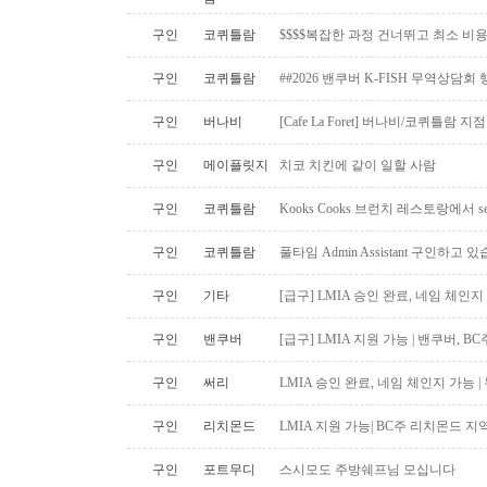
구인
코퀴틀람
$$$$복잡한 과정 건너뛰고 최소 비
구인
코퀴틀람
##2026 밴쿠버 K-FISH 무역상담회
구인
버나비
[Cafe La Foret] 버나비/코퀴틀람 
구인
메이플릿지
치코 치킨에 같이 일할 사람
구인
코퀴틀람
Kooks Cooks 브런치 레스토랑에서 s
구인
코퀴틀람
풀타임 Admin Assistant 구인하고 
구인
기타
[급구] LMIA 승인 완료, 네임 체인지 
구인
밴쿠버
[급구] LMIA 지원 가능 | 밴쿠버, 
구인
써리
LMIA 승인 완료, 네임 체인지 가능 |
구인
리치몬드
LMIA 지원 가능| BC주 리치몬드 
구인
포트무디
스시모도 주방쉐프님 모십니다