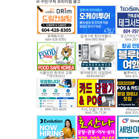
구인/구직 프리미엄 광고
유학&이민
업계 1위 한인여행사
포스*카드*
604-428-8305
604-893-8687
604-297
식품안전 한국어 교육
퓨어레인지 식당장비
블루버드 
7783181021
6044548767
604-421
604-355-6828
카드 단말기 & POS
ePayment
604-729-7130
604-353