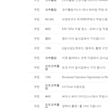
구인
코퀴틀람
[코퀴틀람 건강식품 제조사] Administrato
구인
코퀴틀람
코키틀람 0스시 에서 써버및 주방 
구인
버나비
브랜트우드 #CHIBOP에서 주방스탶
구인
써리
$30~50/hr 지붕 청소 - 파트너 및 직
구인
랭리
랭리 카이 일식집에서 구인합니다.
구인
기타
((일식당)) 핫푸드, 템푸라, 롤맨 
구인
코퀴틀람
이젠 필라테스 코퀴 지점에서 강사
포트코퀴틀
구인
포코 카이 일식집에서 구인 합니다.
람
구인
기타
Restaurant Operation Opportunity in M
포트코퀴틀
구인
GS Food 사원모집
람
구인
써리
싸우스 써리 다미꼬스시에서 주방스
포트코퀴틀
구인
경력자 롤맨 / 홀 서버 구합니다.
람