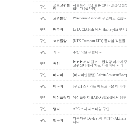
포트코퀴틀
서울트레이딩 물류 센타 (냉장/냉동팀
구인
람
합니다 (풀타임)
구인
코퀴틀람
Warehouse Associate 구인하고 있습
구인
밴쿠버
La LUCIA Hair 에서 Hair Stylist 
구인
코퀴틀람
[KTX Transport LTD] 풀타임 
구인
기타
주방 직원 구합니다.
▶▶▶써리 길포드 한식당 이가네 주
구인
써리
코퀴센타에서 차로 15분이내 거리
구인
버나비
[버나비덴탈랩] Admin Assistant/Recept
구인
버나비
[구인] 스시가든 메트로타운 하이게
구인
메이플릿지
메이플릿지 HAKO SUSHI에서 템
구인
랭리
AFC 스시 파트타임 구인
다운타운 Davie st 에 위치한 Akiha
구인
밴쿠버
니다.