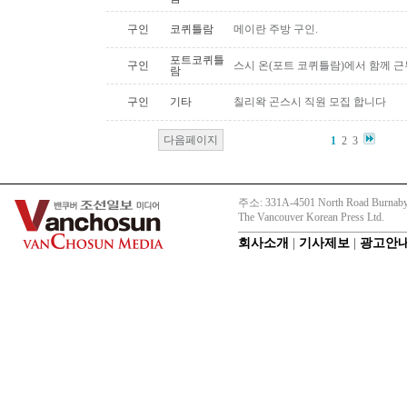
구인
코퀴틀람
메이란 주방 구인.
포트코퀴틀
구인
스시 온(포트 코퀴틀람)에서 함께 
람
구인
기타
칠리왁 곤스시 직원 모집 합니다
다음페이지
1
2
3
주소: 331A-4501 North Road Burnaby
The Vancouver Korean Press Ltd.
회사소개
|
기사제보
|
광고안