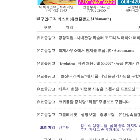
이색직업유급트레이닝
연중무휴 / 24시간
세방여
778-792-1143
7783232655
604-420
구인/구직 리스트 (유료줄광고 $120/month)
구분
지역
유료줄광고
공항픽업 - 시내관광 휘슬러 조프리 빅터리아 해리슨온
유료줄광고
회계사무소에서 인재를 모십니다 Accountants
유료줄광고
[Evolution] 직원 채용 / 월 $5,000* / 유급 휴
유료줄광고
"호산나 라이드"에서 풀 타임 운전기사님을 구합
유료줄광고
배우자 초청/ 커먼로 사실혼 스폰서쉽 프로모션 !!
유료줄광고
코퀴틀람 중식당 “화원” 주방보조 구합니다
유료줄광고
그룹베네핏 – 생명보험 – 중병보험 – 유산상속플
강수희 생명보험- 삶의 끝의 마지막 
프리미엄
밴쿠버
루지 마시고 준비하세요. 두 명의..