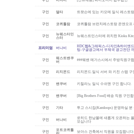
구인
버나비
[신규채용] 파이오니어 법무법인
구인
델타
트왓슨에 있는 카모메 일식 레스토랑
구인
코퀴틀람
코퀴틀람 브런치레스토랑 온앤오프 
뉴웨스터민
구인
뉴웨스트민스터에 위치한 Kioku Kitche
스터
HDC웹&그래픽스-디자인&하이엔드 
프리미엄
버나비
팅-구글광고에서 우체국 광고전단 
웨스트밴쿠
구인
###웨밴 메가스시에서 주방직원구합
버
구인
리치몬드
리치몬드.일식 서버 와 키친 스탭 구
구인
밴쿠버
키칠라노 일식 수쉬맨 구인 합니다.
구인
밴쿠버
[Big Brothers Food] 배송 직원 구
구인
기타
투고 스시집(Kamloops) 운영하실 
로히드 한남몰에 새롭게 오픈하는 올
구인
버나비
모십니다
포트코퀴틀
구인
보아스 건축에서 직원을 모집합니다
람