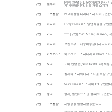
[미텍 건축] 상업&주거공간 공사 기
구인
밴쿠버
자) 구인합니다. 워크 퍼밋 소지자
구인
코퀴틀람
##코퀴틀람 나리타스시 서버구인합
구인
버나비
Dway Foods 에서 영업직원을 구인
구인
기타
!!!!! [구인] Maru Sushi (Chilliwack)
구인
버나비
브렌트우드 세종미용실에서 디자이너
구인
아보츠포드
아포츠포드 스시나라 Whatcom 스시
구인
써리
노바 덴탈 랩(Nova Dental Lab) 채용 공
구인
기타
칠리왁 스시와에서 스시맨 주방 구
구인
써리
Sushi Luna 에서 스시바 F/T 구인합
구인
랭리
랭리) 롤맨or스시맨 풀/파트 구인합니
구인
코퀴틀람
제빵공장 일할사람 찾습니다