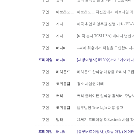
구인
랭리
랭리 일식당 롤맨 ,서버 구인합니다
구인
아보츠포드
아보츠포드 치킨집에서 파트타임 직
구인
기타
미국 취업 & 영주권 진행 기회 / EB
구인
기타
[미국 본사 TCSI USA] 캐나다 법
구인
버나비
--써리 취홍에서 직원을 구인합니다-
프리미엄
버나비
[세방여행사] 8/12(수)까지! 에어캐나
구인
리치몬드
리치몬드 한식당 대장금 요리사 구
구인
코퀴틀람
청소 사업권 매매
구인
써리
써리 클레이튼 일식당 홀서버, 주방보
구인
코퀴틀람
법무법인 True Light 채용 공고
구인
델타
21세기 트레이딩 & Everfresh 사
프리미엄
버나비
[블루버드여행사] (오늘 마감) 에어캐