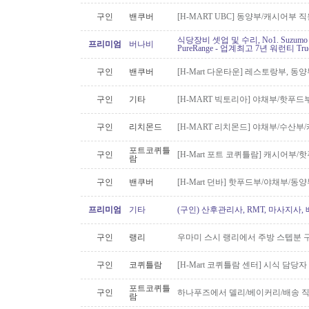
구인
밴쿠버
[H-MART UBC] 동양부/캐시어부 
식당장비 셋업 및 수리, No1. Suzu
프리미엄
버나비
PureRange - 업계최고 7년 워런티 Tr
구인
밴쿠버
[H-Mart 다운타운] 레스토랑부, 
구인
기타
[H-MART 빅토리아] 야채부/핫푸
구인
리치몬드
[H-MART 리치몬드] 야채부/수산
포트코퀴틀
구인
[H-Mart 포트 코퀴틀람] 캐시어부
람
구인
밴쿠버
[H-Mart 던바] 핫푸드부/야채부/동
프리미엄
기타
(구인) 산후관리사, RMT, 마사지사
구인
랭리
우마미 스시 랭리에서 주방 스텝분 
구인
코퀴틀람
[H-Mart 코퀴틀람 센터] 시식 담당
포트코퀴틀
구인
하나푸즈에서 델리/베이커리/배송 
람