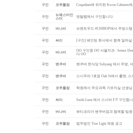
구인
코퀴틀람
Coquitlam에 위치한 Kwon Cabi
뉴웨스터민
구인
덴탈랩에서 구인합니다.
스터
구인
버나비
브랜트우드 #CHIBOP에서 주방스탶
구인
써리
[구인] 페인팅 회사에서 함께 일하실
OO 구인중 OO 서울치과 : Senior Den
구인
버나비
다 OO
구인
밴쿠버
밴쿠버 한식당 Sohyang 애서 주방,
구인
밴쿠버
스시무라 1호점 Oak St에서 롤맨, 
구인
코퀴틀람
학원에서 주요과목 가르치실 선생님
구인
써리
Sushi Luna 에서 스시바 F/T 구인합
구인
버나비
뷰티코리아 밴쿠버점과 함께할 팀원
구인
코퀴틀람
법무법인 True Light 채용 공고