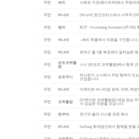
구인
써리
사뽀로 키친(화이트락)에서 주방파트
구인
버나비
[버나비] 한인모터스에서 사무직 (Off
구인
랭리
KCP - Accounting Assistant (A
구인
버나비
--써리 취홍에서 직원을 구인합니다-
구인
버나비
로히드 몰 1층 복권센터 일하실분 
포트코퀴틀
구인
스시 온(포트 코퀴틀람)에서 함께 
람
하나유키 스시에서 주방 템푸라 또는 핫
구인
포트무디
모집합니다.
구인
버나비
마켓리본 버나비점 정육, 야채, 매장
[마켓리본 코퀴틀람점] 매일 점심 무료 
구인
코퀴틀람
서 성실한 직원을 모십니다.
구인
밴쿠버
전기와 쏠라 시스템 전문 회사
구인
버나비
LeeJung 회계법인에서 함께할 분을