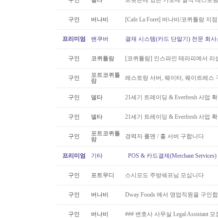
구인
델타
트왓슨에 있는 카모메 일식 레스토랑
구인
버나비
[Cafe La Foret] 버나비/코퀴틀람 
프리미엄
밴쿠버
결재 시스템(카드 단말기) 전문 회사
구인
코퀴틀람
[코퀴틀람] 인스파인 테라피에서 리
포트코퀴틀
구인
레스토랑 서버, 웨이터, 웨이트레스
람
구인
델타
21세기 트레이딩 & Everfresh 사
구인
델타
21세기 트레이딩 & Everfresh 사
포트코퀴틀
구인
경력자 롤맨 / 홀 서버 구합니다
람
프리미엄
기타
POS & 카드결제(Merchant Servic
구인
포트무디
스시모도 주방쉐프님 모십니다
구인
버나비
Dway Foods 에서 영업직원을 구인
구인
버나비
### 변호사 사무실 Legal Assistant 