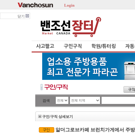
Login
닫기
사고팔고
구인구직
학원/튜터링
자동
검색
구인/구직 상세보기
알더그로브카페 브런치가게에서 주방직