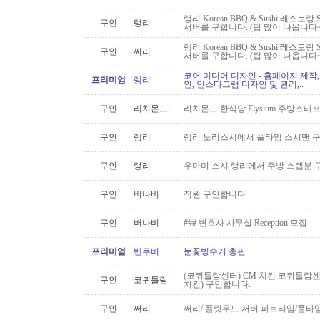
랭리 Korean BBQ & Sushi 레스토
구인
랭리
서버를 구합니다. (팁 많이 나옵니다~
랭리 Korean BBQ & Sushi 레스토
구인
써리
서버를 구합니다. (팁 많이 나옵니다~
코어 미디어 디자인 - 홈페이지 제작,
프리미엄
랭리
인, 인스타그램 디자인 및 관리,..
구인
리치몬드
리치몬드 한식당 Elysium 주방스태
구인
랭리
랭리 노리스시에서 풀타임 스시맨 
구인
랭리
우마미 스시 랭리에서 주방 스텝분 
구인
버나비
직원 구인합니다
구인
버나비
### 변호사 사무실 Reception 모집
프리미엄
밴쿠버
눈꽃빙수기 총판
(코퀴틀람센터) CM 치킨 코퀴틀람
구인
코퀴틀람
치킨) 구인합니다.
구인
써리
써리/ 플릿우드 서버 파트타임/풀타