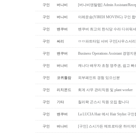
구인
버나비
[버나비덴탈랩] Admin Assistant/Recept
구인
버나비
이레운송(YIREH MOVING) 구인 
구인
밴쿠버
밴쿠버 최고의 한식당 수라 디쉬워셔
구인
써리
ㅁㅁ파트타임 서버 구인[사우스서리
구인
밴쿠버
Business Operations Assista
구인
버나비
캐나다 배우자 초청 영주권, 쉽고 빠
구인
코퀴틀람
외부페인트 경험 있으신분
구인
리치몬드
회계 사무 관리직원 및 plant worker
구인
기타
칠리왁 곤스시 직원 모집 합니다
구인
밴쿠버
La LUCIA Hair 에서 Hair Stylist 
구인
버나비
[구인] 스시가든 메트로타운 하이게