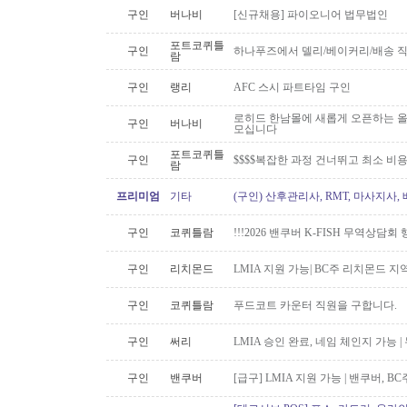
구인
버나비
[신규채용] 파이오니어 법무법인
포트코퀴틀
구인
하나푸즈에서 델리/베이커리/배송 
람
구인
랭리
AFC 스시 파트타임 구인
로히드 한남몰에 새롭게 오픈하는 올
구인
버나비
모십니다
포트코퀴틀
구인
$$$$복잡한 과정 건너뛰고 최소 비
람
프리미엄
기타
(구인) 산후관리사, RMT, 마사지사
구인
코퀴틀람
!!!2026 밴쿠버 K-FISH 무역상담회
구인
리치몬드
LMIA 지원 가능| BC주 리치몬드 
구인
코퀴틀람
푸드코트 카운터 직원을 구합니다.
구인
써리
LMIA 승인 완료, 네임 체인지 가능 |
구인
밴쿠버
[급구] LMIA 지원 가능 | 밴쿠버, 