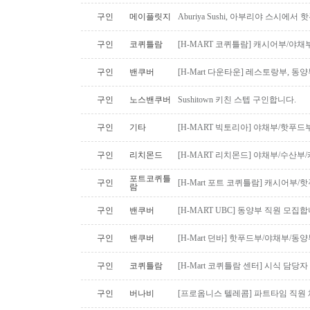
구인
메이플릿지
Aburiya Sushi, 아부리야 스시에
구인
코퀴틀람
[H-MART 코퀴틀람] 캐시어부/야
구인
밴쿠버
[H-Mart 다운타운] 레스토랑부, 
구인
노스밴쿠버
Sushitown 키친 스텝 구인합니다.
구인
기타
[H-MART 빅토리아] 야채부/핫푸
구인
리치몬드
[H-MART 리치몬드] 야채부/수산
포트코퀴틀
구인
[H-Mart 포트 코퀴틀람] 캐시어부
람
구인
밴쿠버
[H-MART UBC] 동양부 직원 모집합
구인
밴쿠버
[H-Mart 던바] 핫푸드부/야채부/동
구인
코퀴틀람
[H-Mart 코퀴틀람 센터] 시식 담당
구인
버나비
[프로옴니스 텔레콤] 파트타임 직원