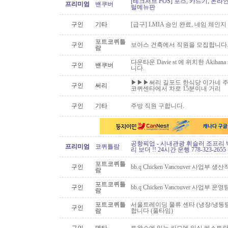
[테크서브 POS] 포스, 카드기, 온라
프리미엄
밴쿠버
털메뉴판
구인
기타
[급구] LMIA 승인 완료, 네임 체인지 
포트코퀴틀
구인
보아스 건축에서 직원을 모집합니다
람
다운타운 Davie st 에 위치한 Akiha
구인
밴쿠버
니다.
▶▶▶써리 길포드 한식당 이가네 주
구인
써리
코퀴센타에서 차로 15분이내 거리
구인
기타
주방 직원 구합니다.
공항픽업 - 시내관광 휘슬러 조프리 
프리미엄
코퀴틀람
리 보더 !! 24시간 운행 778-323-2655
포트코퀴틀
구인
bb.q Chicken Vancouver 사업부
람
포트코퀴틀
구인
bb.q Chicken Vancouver 사업부
람
포트코퀴틀
서울트레이딩 물류 센타 (냉장/냉동팀
구인
람
합니다 (풀타임)