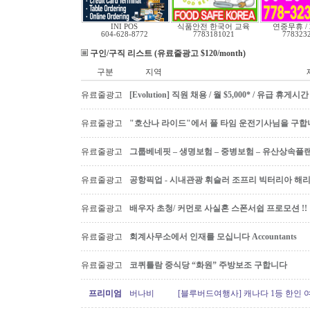
INI POS
식품안전 한국어 교육
연중무휴 /
604-628-8772
7783181021
778323
구인/구직 리스트 (유료줄광고 $120/month)
구분
지역
유료줄광고
[Evolution] 직원 채용 / 월 $5,000* / 유급 휴
유료줄광고
"호산나 라이드"에서 풀 타임 운전기사님을 구합
유료줄광고
그룹베네핏 – 생명보험 – 중병보험 – 유산상속플
유료줄광고
공항픽업 - 시내관광 휘슬러 조프리 빅터리아 해리슨온
유료줄광고
배우자 초청/ 커먼로 사실혼 스폰서쉽 프로모션 !!
유료줄광고
회계사무소에서 인재를 모십니다 Accountants
유료줄광고
코퀴틀람 중식당 “화원” 주방보조 구합니다
프리미엄
버나비
[블루버드여행사] 캐나다 1등 한인 