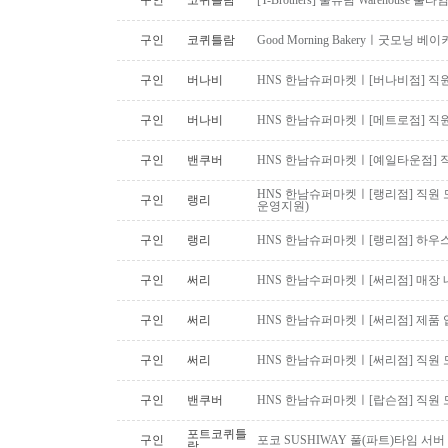
구인
코퀴틀람
[T-Brothers] 물류팀 Warehouse 
구인
코퀴틀람
Good Morning Bakeryㅣ굿모닝
구인
버나비
HNS 한남슈퍼마켓ㅣ[버나비점] 직원
구인
버나비
HNS 한남슈퍼마켓ㅣ[메트로점] 직원
구인
밴쿠버
HNS 한남슈퍼마켓ㅣ[예일타운점] 
HNS 한남슈퍼마켓ㅣ[랭리점] 직원 
구인
랭리
운영지원)
구인
랭리
HNS 한남슈퍼마켓ㅣ[랭리점] 하우
구인
써리
HNS 한남수퍼마켓ㅣ[써리점] 매장 
구인
써리
HNS 한남슈퍼마켓ㅣ[써리점] 제품 
구인
써리
HNS 한남슈퍼마켓ㅣ[써리점] 직원 
구인
밴쿠버
HNS 한남슈퍼마켓ㅣ[랍슨점] 직원 모
포트코퀴틀
구인
포코 SUSHIWAY 풀(파트)타임 서버
람