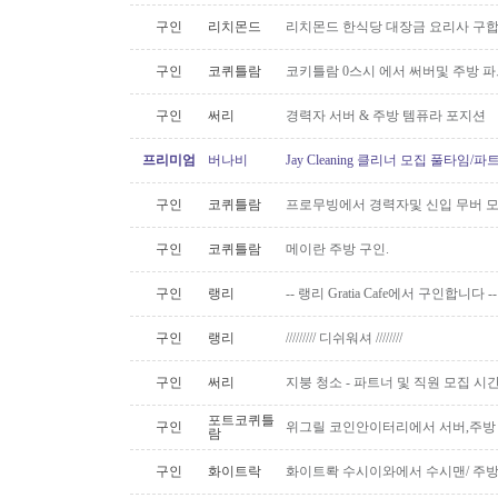
구인
리치몬드
리치몬드 한식당 대장금 요리사 구
구인
코퀴틀람
코키틀람 0스시 에서 써버및 주방 
구인
써리
경력자 서버 & 주방 템퓨라 포지션
프리미엄
버나비
Jay Cleaning 클리너 모집 풀타임/
구인
코퀴틀람
프로무빙에서 경력자및 신입 무버 
구인
코퀴틀람
메이란 주방 구인.
구인
랭리
-- 랭리 Gratia Cafe에서 구인합니다 --
구인
랭리
///////// 디쉬워셔 ////////
구인
써리
지붕 청소 - 파트너 및 직원 모집 시간당
포트코퀴틀
구인
위그릴 코인안이터리에서 서버,주방
람
구인
화이트락
화이트롹 수시이와에서 수시맨/ 주방