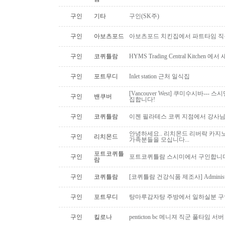
구인
기타
구인(SK주)
구인
아보츠포드
아보츠포드 치킨집에서 파트타임 직
구인
코퀴틀람
HYMS Trading Central Kitch
구인
포트무디
Inlet station 근처 일식집
[Vancouver West] 쿠미수시바---
구인
밴쿠버
집합니다!
구인
코퀴틀람
이젠 필라테스 코퀴 지점에서 강사
안녕하세요.. 리치몬드 리버락 카지노
구인
리치몬드
가족분들을 모십니다...
포트코퀴틀
구인
포트코퀴틀람 스시미에서 구인합니다. ( 
람
구인
코퀴틀람
[코퀴틀람 건강식품 제조사] Administrato
구인
포트무디
탕마루감자탕 주방에서 일하실분 구인
구인
킬로나
penticton bc 메니져 직군 풀타임 서