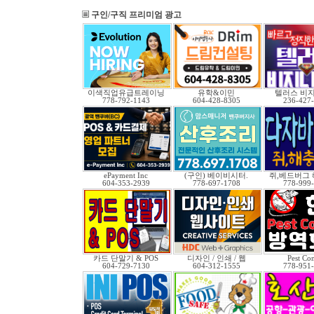
구인/구직 프리미엄 광고
이색직업유급트레이닝
유학&이민
텔러스 비
778-792-1143
604-428-8305
236-427
ePayment Inc
(구인) 베이비시터.
쥐,베드버그 
604-353-2939
778-697-1708
778-999
카드 단말기 & POS
디자인 / 인쇄 / 웹
Pest Con
604-729-7130
604-312-1555
778-951