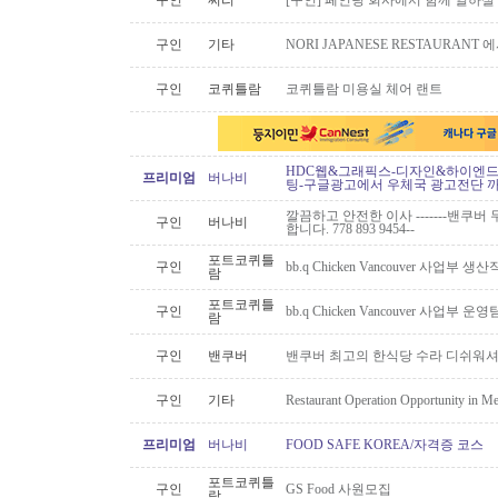
구인
써리
[구인] 페인팅 회사에서 함께 일하실
구인
기타
NORI JAPANESE RESTAURAN
구인
코퀴틀람
코퀴틀람 미용실 체어 랜트
HDC웹&그래픽스-디자인&하이엔드 
프리미엄
버나비
팅-구글광고에서 우체국 광고전단 
깔끔하고 안전한 이사 -------밴쿠버 무
구인
버나비
합니다. 778 893 9454--
포트코퀴틀
구인
bb.q Chicken Vancouver 사업부
람
포트코퀴틀
구인
bb.q Chicken Vancouver 사업부
람
구인
밴쿠버
밴쿠버 최고의 한식당 수라 디쉬워셔
구인
기타
Restaurant Operation Opportunity in M
프리미엄
버나비
FOOD SAFE KOREA/자격증 코스
포트코퀴틀
구인
GS Food 사원모집
람