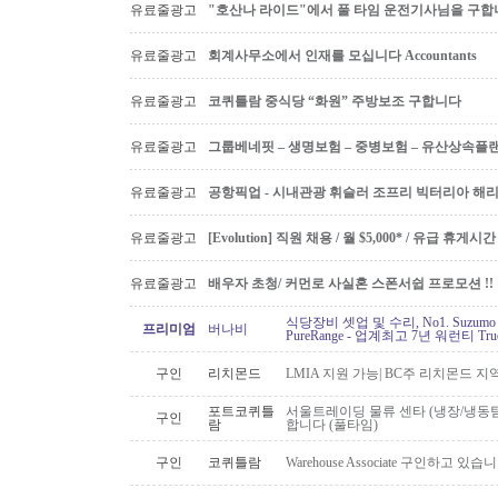
유료줄광고
"호산나 라이드"에서 풀 타임 운전기사님을 구합
유료줄광고
회계사무소에서 인재를 모십니다 Accountants
유료줄광고
코퀴틀람 중식당 “화원” 주방보조 구합니다
유료줄광고
그룹베네핏 – 생명보험 – 중병보험 – 유산상속플
유료줄광고
공항픽업 - 시내관광 휘슬러 조프리 빅터리아 해리슨온
유료줄광고
[Evolution] 직원 채용 / 월 $5,000* / 유급 휴
유료줄광고
배우자 초청/ 커먼로 사실혼 스폰서쉽 프로모션 !!
식당장비 셋업 및 수리, No1. Suzu
프리미엄
버나비
PureRange - 업계최고 7년 워런티 Tr
구인
리치몬드
LMIA 지원 가능| BC주 리치몬드 
포트코퀴틀
서울트레이딩 물류 센타 (냉장/냉동팀
구인
람
합니다 (풀타임)
구인
코퀴틀람
Warehouse Associate 구인하고 있습