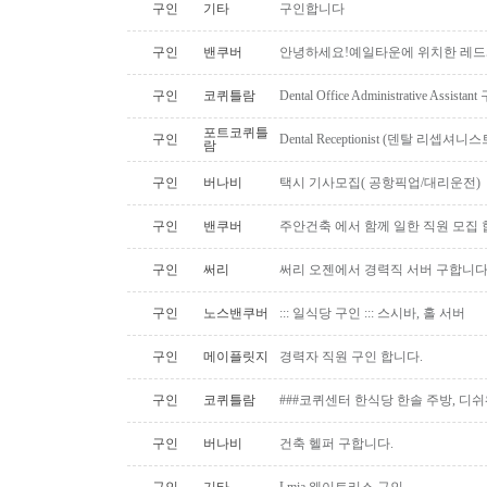
구인
기타
구인합니다
구인
밴쿠버
안녕하세요!예일타운에 위치한 레드
구인
코퀴틀람
Dental Office Administrative Assis
포트코퀴틀
구인
Dental Receptionist (덴탈 리셉
람
구인
버나비
택시 기사모집( 공항픽업/대리운전)
구인
밴쿠버
주안건축 에서 함께 일한 직원 모집 
구인
써리
써리 오젠에서 경력직 서버 구합니
구인
노스밴쿠버
::: 일식당 구인 ::: 스시바, 홀 서버
구인
메이플릿지
경력자 직원 구인 합니다.
구인
코퀴틀람
###코퀴센터 한식당 한솔 주방, 디쉬
구인
버나비
건축 헬퍼 구합니다.