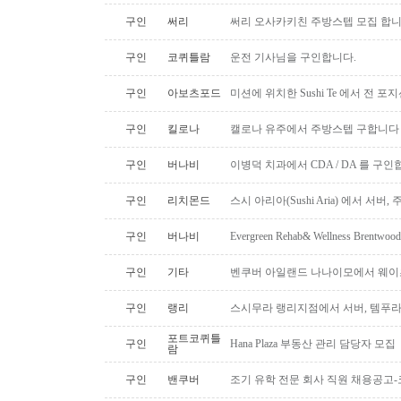
구인
써리
써리 오사카키친 주방스텝 모집 합
구인
코퀴틀람
운전 기사님을 구인합니다.
구인
아보츠포드
미션에 위치한 Sushi Te 에서 전 
구인
킬로나
캘로나 유주에서 주방스텝 구합니다
구인
버나비
이병덕 치과에서 CDA / DA 를 구
구인
리치몬드
스시 아리아(Sushi Aria) 에서 서버
구인
버나비
Evergreen Rehab& Wellness B
구인
기타
벤쿠버 아일랜드 나나이모에서 웨이
구인
랭리
스시무라 랭리지점에서 서버, 템푸라,
포트코퀴틀
구인
Hana Plaza 부동산 관리 담당자 모집
람
구인
밴쿠버
조기 유학 전문 회사 직원 채용공고