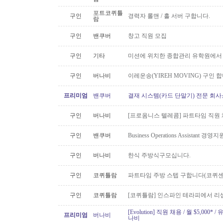
포트코퀴틀
구인
경력자 롤맨 / 홀 서버 구합니다.
람
구인
밴쿠버
창고 직원 모집
구인
기타
미션에 위치한 종합관리 유학원에서
구인
버나비
이레운송(YIREH MOVING) 구인 
프리미엄
밴쿠버
결재 시스템(카드 단말기) 전문 회사
구인
버나비
[프로옴니스 텔레콤] 파트타임 직원
구인
밴쿠버
Business Operations Assista
구인
버나비
한식 주방식구모십니다.
구인
코퀴틀람
파트타임 주방 스텝 구합니다(코퀴센
구인
코퀴틀람
[코퀴틀람] 인스파인 테라피에서 리
[Evolution] 직원 채용 / 월 $5,00
프리미엄
버나비
나비