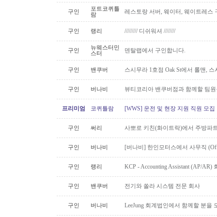
포트코퀴틀
구인
레스토랑 서버, 웨이터, 웨이트레스
람
구인
랭리
///////// 디쉬워셔 ////////
뉴웨스터민
구인
덴탈랩에서 구인합니다.
스터
구인
밴쿠버
스시무라 1호점 Oak St에서 롤맨, 
구인
버나비
뷰티코리아 밴쿠버점과 함께할 팀원
프리미엄
코퀴틀람
[WWS] 운전 및 현장 지원 직원 모집
구인
써리
사뽀로 키친(화이트락)에서 주방파트
구인
버나비
[버나비] 한인모터스에서 사무직 (Off
구인
랭리
KCP - Accounting Assistant (A
구인
밴쿠버
전기와 쏠라 시스템 전문 회사
구인
버나비
LeeJung 회계법인에서 함께할 분을