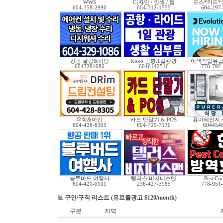
WWS
디자인 / 인쇄 / 웹
포스*카드*
604-358-2990
604-312-1555
604-297
킹콩 쿨링&히팅
Koko 공항.1일관광
이색직업유
6043291086
6046142516
778-792
유학&이민
카드 단말기 & POS
퓨어레인지 
604-428-8305
604-729-7130
604454
블루버드 여행사
텔러스 비지니스맨
Pest Con
604-421-0101
236-427-3985
778-951
구인/구직 리스트 (유료줄광고 $120/month)
구분
지역