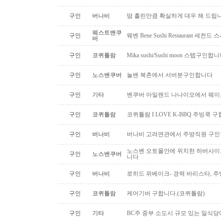
구인
버나비
땀 흘린만큼 확실하게 대우 해 드립니
웨스트밴쿠
구인
웨벤 Bene Sushi Restaurant 세컨
버
구인
코퀴틀람
Mika sushi/Sushi moon 스텝구인합니
구인
노스밴쿠버
놀밴 북촌에서 서버분구인합니다
구인
기타
벤쿠버 아일랜드 나나이모에서 웨이
구인
코퀴틀람
코퀴틀람 I LOVE K-BBQ 주빙쿡 
구인
버나비
버나비 고려면관에서 주방직원 구인
노스벤 오토몰안에 위치한 하버사이
구인
노스밴쿠버
니다
구인
버나비
로히드 위베이크- 경력 바리스타, 
구인
코퀴틀람
케어기버 구합니다.(코퀴틀람)
구인
기타
BC주 중부 소도시 규모 있는 일식