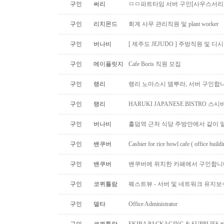
구인
써리
ㅁㅁ파트타임 서버 구인[사우스서리
구인
리치몬드
회계 사무 관리직원 및 plant worker
구인
버나비
[ 제주도 JEJUDO ] 주방직원 및 
구인
메이플릿지
Cafe Boris 직원 모집
구인
랭리
랭리 노마스시 뎀뿌라, 서버 구인합니
구인
랭리
HARUKI JAPANESE BISTRO 
구인
버나비
홀덤역 근처 식당 주방안에서 같이 
구인
밴쿠버
Cashier for rice bowl cafe ( office build
구인
밴쿠버
밴쿠버에 위치한 카페에서 구인합니
구인
코퀴틀람
웨스트뷰 - 서버 및 네트워크 유지보
구인
델타
Office Administrator