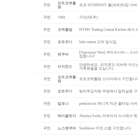
포트코퀴틀
구인
포코 SUSHIWAY 풀(파트)타임 서버
람
구인
기타
구인(SK주)
구인
코퀴틀람
HYMS Trading Central Kitch
구인
포트무디
Inlet station 근처 일식집
[Vancouver West] 쿠미수시바---
구인
밴쿠버
집합니다!
안녕하세요.. 리치몬드 리버락 카지노
구인
리치몬드
가족분들을 모십니다...
포트코퀴틀
구인
포트코퀴틀람 스시미에서 구인합니다. ( 
람
구인
포트무디
탕마루감자탕 주방에서 일하실분 구인
구인
킬로나
penticton bc 메니져 직군 풀타임 서
구인
메이플릿지
Aburiya Sushi, 아부리야 스시에
구인
노스밴쿠버
Sushitown 키친 스텝 구인합니다.