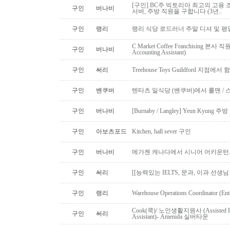
[구인] BC주 빅토리아 최고의 고용 
구인
버나비
서버, 주방 직원을 구합니다 (3년..
구인
랭리
랭리 식당 로드러너 주말 디셔 및 평
C Market Coffee Franchising 본사 직원 채
구인
버나비
Accounting Assistant)
구인
써리
Treehouse Toys Guildford 지점에
구인
밴쿠버
텐타츠 일식당 (밴쿠버)에서 롤맨 / 
구인
버나비
[Burnaby / Langley] Yeun Kyun
구인
아보츠포드
Kitchen, hall sever 구인
구인
버나비
메가젠 캐나다에서 시니어 어카운턴
구인
써리
[[능력있는 IELTS, 문과, 이과 선생
구인
랭리
Warehouse Operations Coordinator (Ent
Cook(쿡)/ 노인생활지원사 (Assisted Li
구인
써리
Assistant)- Amenida 실버타운