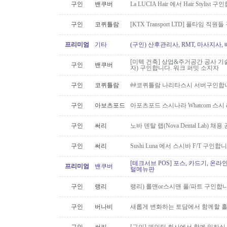
구인
밴쿠버
La LUCIA Hair 에서 Hair Stylist 
구인
코퀴틀람
[KTX Transport LTD] 풀타임 
프리미엄
기타
(구인) 산후관리사, RMT, 마사지사
[미텍 건축] 상업&주거공간 공사 기
구인
밴쿠버
자) 구인합니다. 워크 퍼밋 소지자
구인
코퀴틀람
##코퀴틀람 나리타스시 서버구인합
구인
아보츠포드
아포츠포드 스시나라 Whatcom 스시
구인
써리
노바 덴탈 랩(Nova Dental Lab) 채용 공
구인
써리
Sushi Luna 에서 스시바 F/T 구인합
[테크서브 POS] 포스, 카드기, 온라
프리미엄
밴쿠버
털메뉴판
구인
랭리
랭리) 롤맨or스시맨 풀/파트 구인합니
구인
버나비
새롭게 변화하는 토담에서 함께할 홀