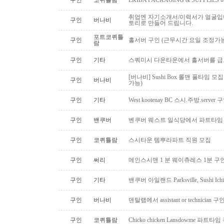
구인
코퀴틀람
EKIBA PACKAGING & SUPPLI
취업엔 자기소개서/이력서가 얼굴입니
구인
버나비
토리로 만들어 드립니다.
포트코퀴틀
구인
홀서버 구인 (근무시간 요일 조정가능
람
구인
기타
스쿼미시 다운타운에서 홀서버를 급
[버나비] Sushi Box 롤맨 풀타임 모집
구인
버나비
가능)
구인
기타
West kootenay BC 스시.주방.serve
구인
밴쿠버
벤쿠버 웨스트 일식당에서 파트타임 스시맨
구인
코퀴틀람
스시타운 템뿌라파트 직원 모집
구인
써리
메인스시맨 1 분 웨이츄레스 1분 
구인
기타
밴쿠버 아일랜드 Parksville, Sushi 
구인
버나비
덴탈랩에서 assistant or technician
구인
코퀴틀람
Chicko chicken Lansdowme 파