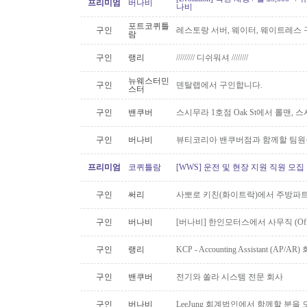
프리미엄
버나비
나비
포트코퀴틀
구인
레스토랑 서버, 웨이터, 웨이트레스
람
구인
랭리
///////// 디쉬워셔 ////////
뉴웨스터민
구인
덴탈랩에서 구인합니다.
스터
구인
밴쿠버
스시무라 1호점 Oak St에서 롤맨, 
구인
버나비
뷰티코리아 밴쿠버점과 함께할 팀원
프리미엄
코퀴틀람
[WWS] 운전 및 현장 지원 직원 모집
구인
써리
사뽀로 키친(화이트락)에서 주방파트
구인
버나비
[버나비] 한인모터스에서 사무직 (Off
구인
랭리
KCP - Accounting Assistant (A
구인
밴쿠버
전기와 쏠라 시스템 전문 회사
구인
버나비
LeeJung 회계법인에서 함께할 분을