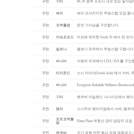
구인
기타
BC주 중부 소도시 규모 있는 일식
구인
써리
써리 오사카키친 주방스텝 모집 합
구인
코퀴틀람
운전 기사님을 구인합니다.
구인
아보츠포드
미션에 위치한 Sushi Te 에서 전 
구인
킬로나
캘로나 유주에서 주방스텝 구합니다
구인
버나비
이병덕 치과에서 CDA / DA 를 구
구인
리치몬드
스시 아리아(Sushi Aria) 에서 서버
구인
버나비
Evergreen Rehab& Wellness B
구인
기타
벤쿠버 아일랜드 나나이모에서 웨이
구인
랭리
스시무라 랭리지점에서 서버, 템푸라,
포트코퀴틀
구인
Hana Plaza 부동산 관리 담당자 모집
람
구인
밴쿠버
조기 유학 전문 회사 직원 채용공고