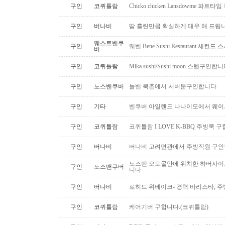
구인
코퀴틀람
Chicko chicken Lansdowme 파
구인
버나비
땀 흘린만큼 확실하게 대우 해 드립니
웨스트밴쿠
구인
웨벤 Bene Sushi Restaurant 세컨
버
구인
코퀴틀람
Mika sushi/Sushi moon 스텝구인합니
구인
노스밴쿠버
놀밴 북촌에서 서버분구인합니다
구인
기타
벤쿠버 아일랜드 나나이모에서 웨이
구인
코퀴틀람
코퀴틀람 I LOVE K-BBQ 주빙쿡 
구인
버나비
버나비 고려면관에서 주방직원 구인
노스벤 오토몰안에 위치한 하버사이
구인
노스밴쿠버
니다
구인
버나비
로히드 위베이크- 경력 바리스타, 
구인
코퀴틀람
케어기버 구합니다.(코퀴틀람)