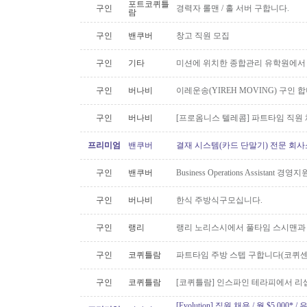
포트코퀴틀
구인
경력자 롤맨 / 홀 서버 구합니다.
람
구인
밴쿠버
창고 직원 모집
구인
기타
미션에 위치한 종합관리 유학원에서
구인
버나비
이레운송(YIREH MOVING) 구인 
구인
버나비
[프로옴니스 텔레콤] 파트타임 직원
프리미엄
밴쿠버
결재 시스템(카드 단말기) 전문 회사
구인
밴쿠버
Business Operations Assista
구인
버나비
한식 주방식구모십니다.
구인
랭리
랭리 노리스시에서 풀타임 스시맨과
구인
코퀴틀람
파트타임 주방 스텝 구합니다(코퀴센
구인
코퀴틀람
[코퀴틀람] 인스파인 테라피에서 리
[Evolution] 직원 채용 / 월 $5,00