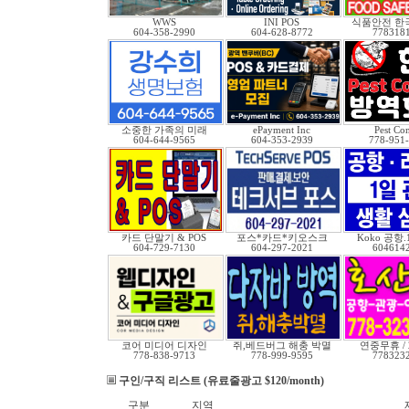
WWS
INI POS
식품안전 한
604-358-2990
604-628-8772
778318
소중한 가족의 미래
ePayment Inc
Pest Con
604-644-9565
604-353-2939
778-951
카드 단말기 & POS
포스*카드*키오스크
Koko 공항
604-729-7130
604-297-2021
604614
코어 미디어 디자인
쥐,베드버그 해충 박멸
연중무휴 /
778-838-9713
778-999-9595
778323
구인/구직 리스트 (유료줄광고 $120/month)
구분
지역