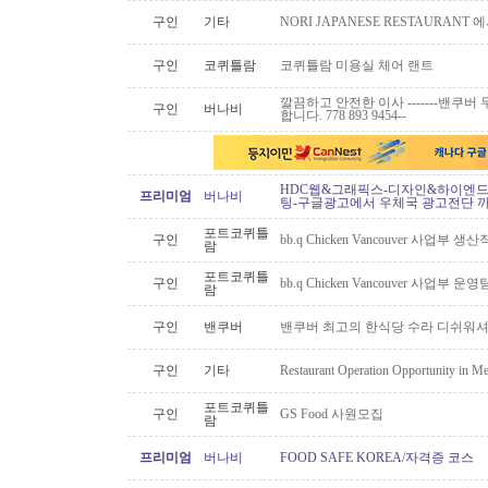
구인
기타
NORI JAPANESE RESTAURAN
구인
코퀴틀람
코퀴틀람 미용실 체어 랜트
깔끔하고 안전한 이사 -------밴쿠버 무
구인
버나비
합니다. 778 893 9454--
HDC웹&그래픽스-디자인&하이엔드 
프리미엄
버나비
팅-구글광고에서 우체국 광고전단 
포트코퀴틀
구인
bb.q Chicken Vancouver 사업부
람
포트코퀴틀
구인
bb.q Chicken Vancouver 사업부
람
구인
밴쿠버
밴쿠버 최고의 한식당 수라 디쉬워셔
구인
기타
Restaurant Operation Opportunity in M
포트코퀴틀
구인
GS Food 사원모집
람
프리미엄
버나비
FOOD SAFE KOREA/자격증 코스