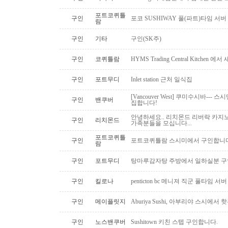
포트코퀴틀
구인
포코 SUSHIWAY 풀(파트)타임 서버
람
구인
기타
구인(SK주)
구인
코퀴틀람
HYMS Trading Central Kitch
구인
포트무디
Inlet station 근처 일식집
[Vancouver West] 쿠미수시바---
구인
밴쿠버
집합니다!
안녕하세요.. 리치몬드 리버락 카지노
구인
리치몬드
가족분들을 모십니다...
포트코퀴틀
구인
포트코퀴틀람 스시미에서 구인합니다. ( 
람
구인
포트무디
탕마루감자탕 주방에서 일하실분 구인
구인
킬로나
penticton bc 메니져 직군 풀타임 서
구인
메이플릿지
Aburiya Sushi, 아부리야 스시에
구인
노스밴쿠버
Sushitown 키친 스텝 구인합니다.