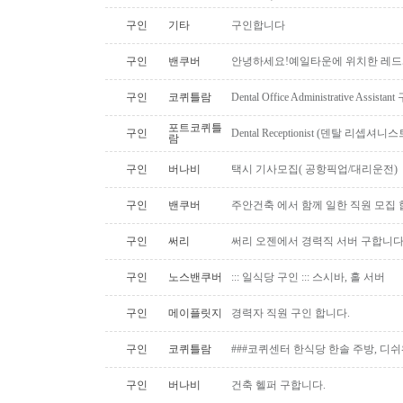
구인
기타
구인합니다
구인
밴쿠버
안녕하세요!예일타운에 위치한 레드
구인
코퀴틀람
Dental Office Administrative Assis
포트코퀴틀
구인
Dental Receptionist (덴탈 리셉
람
구인
버나비
택시 기사모집( 공항픽업/대리운전)
구인
밴쿠버
주안건축 에서 함께 일한 직원 모집 
구인
써리
써리 오젠에서 경력직 서버 구합니
구인
노스밴쿠버
::: 일식당 구인 ::: 스시바, 홀 서버
구인
메이플릿지
경력자 직원 구인 합니다.
구인
코퀴틀람
###코퀴센터 한식당 한솔 주방, 디쉬
구인
버나비
건축 헬퍼 구합니다.