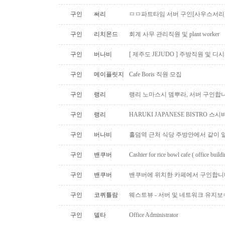
구인
써리
ㅁㅁ파트타임 서버 구인[사우스서리
구인
리치몬드
회계 사무 관리직원 및 plant worker
구인
버나비
[ 제주도 JEJUDO ] 주방직원 및 
구인
메이플릿지
Cafe Boris 직원 모집
구인
랭리
랭리 노마스시 뎀뿌라, 서버 구인합니
구인
랭리
HARUKI JAPANESE BISTRO 
구인
버나비
홀덤역 근처 식당 주방안에서 같이 
구인
밴쿠버
Cashier for rice bowl cafe ( office build
구인
밴쿠버
밴쿠버에 위치한 카페에서 구인합니
구인
코퀴틀람
웨스트뷰 - 서버 및 네트워크 유지보
구인
델타
Office Administrator