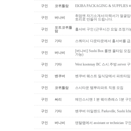
구인
코퀴틀람
EKIBA PACKAGING & SUPPLI
취업엔 자기소개서/이력서가 얼굴입니
구인
버나비
토리로 만들어 드립니다.
포트코퀴틀
구인
홀서버 구인 (근무시간 요일 조정가능
람
구인
기타
스쿼미시 다운타운에서 홀서버를 급
[버나비] Sushi Box 롤맨 풀타임 모집
구인
버나비
가능)
구인
기타
West kootenay BC 스시.주방.serve
구인
밴쿠버
벤쿠버 웨스트 일식당에서 파트타임 스시맨
구인
코퀴틀람
스시타운 템뿌라파트 직원 모집
구인
써리
메인스시맨 1 분 웨이츄레스 1분 
구인
기타
밴쿠버 아일랜드 Parksville, Sushi 
구인
버나비
덴탈랩에서 assistant or technician