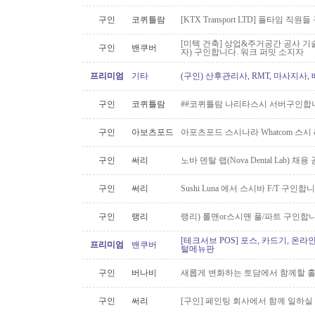
구인
코퀴틀람
[KTX Transport LTD] 풀타임 
[미텍 건축] 상업&주거공간 공사 기
구인
밴쿠버
자) 구인합니다. 워크 퍼밋 소지자
프리미엄
기타
(구인) 산후관리사, RMT, 마사지사
구인
코퀴틀람
##코퀴틀람 나리타스시 서버구인합
구인
아보츠포드
아포츠포드 스시나라 Whatcom 스시
구인
써리
노바 덴탈 랩(Nova Dental Lab) 채용 공
구인
써리
Sushi Luna 에서 스시바 F/T 구인합
구인
랭리
랭리) 롤맨or스시맨 풀/파트 구인합니
[테크서브 POS] 포스, 카드기, 온라
프리미엄
밴쿠버
털메뉴판
구인
버나비
새롭게 변화하는 토담에서 함께할 홀
구인
써리
[구인] 페인팅 회사에서 함께 일하실