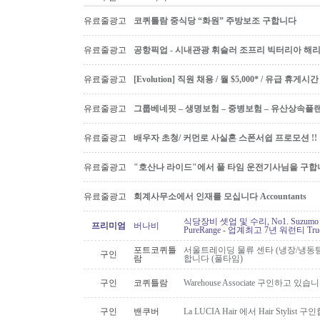
유료줄광고
코퀴틀람 중식당 “화원” 주방보조 구합니다
유료줄광고
공항픽업 - 시내관광 휘슬러 조프리 빅터리아 해리슨온
유료줄광고
[Evolution] 직원 채용 / 월 $5,000* / 유급 휴
유료줄광고
그룹베네핏 – 생명보험 – 중병보험 – 유산상속플
유료줄광고
배우자 초청/ 커먼로 사실혼 스폰서쉽 프로모션 !!
유료줄광고
"호산나 라이드"에서 풀 타임 운전기사님을 구합
유료줄광고
회계사무소에서 인재를 모십니다 Accountants
식당장비 셋업 및 수리, No1. Suzu
프리미엄
버나비
PureRange - 업계최고 7년 워런티 Tr
포트코퀴틀
서울트레이딩 물류 센타 (냉장/냉동팀
구인
람
합니다 (풀타임)
구인
코퀴틀람
Warehouse Associate 구인하고 있습
구인
밴쿠버
La LUCIA Hair 에서 Hair Stylist 