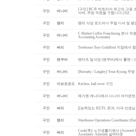
[구인] BC주 빅토리아 최고의 고용 
구인
버나비
서버, 주방 직원을 구합니다 (3년..
구인
랭리
랭리 식당 로드러너 주말 디셔 및 평
C Market Coffee Franchising 본사 직원 채
구인
버나비
Accounting Assistant)
구인
써리
Treehouse Toys Guildford 지점에
구인
밴쿠버
텐타츠 일식당 (밴쿠버)에서 롤맨 / 
구인
버나비
[Burnaby / Langley] Yeun Kyun
구인
아보츠포드
Kitchen, hall sever 구인
구인
버나비
메가젠 캐나다에서 시니어 어카운턴
구인
써리
[[능력있는 IELTS, 문과, 이과 선생
구인
랭리
Warehouse Operations Coordinator (Ent
Cook(쿡)/ 노인생활지원사 (Assisted Li
구인
써리
Assistant)- Amenida 실버타운