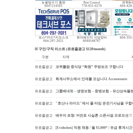
눈꽃빙수기 총판
Pest Control
유학&
6047214503
778-951-0270
604-428
포스*카드*키오스크
퓨어레인지 식당장비
604-355
604-297-2021
6044548767
구인/구직 리스트 (유료줄광고 $120/month)
구분
지역
유료줄광고
코퀴틀람 중식당 “화원” 주방보조 구합니다
유료줄광고
회계사무소에서 인재를 모십니다 Accountants
유료줄광고
그룹베네핏 – 생명보험 – 중병보험 – 유산상속플
유료줄광고
"호산나 라이드"에서 풀 타임 운전기사님을 구합
유료줄광고
배우자 초청/ 커먼로 사실혼 스폰서쉽 프로모션 !!
유료줄광고
[Evolution] 직원 채용 / 월 $5,000* / 유급 휴