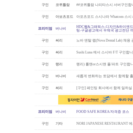
구인
코퀴틀람
##코퀴틀람 나리타스시 서버구인합
구인
아보츠포드
아포츠포드 스시나라 Whatcom 스시
HDC웹&그래픽스-디자인&하이엔드 
프리미엄
버나비
팅-구글광고에서 우체국 광고전단 
구인
써리
노바 덴탈 랩(Nova Dental Lab) 채용 공
구인
써리
Sushi Luna 에서 스시바 F/T 구인합
구인
랭리
랭리) 롤맨or스시맨 풀/파트 구인합니
구인
버나비
새롭게 변화하는 토담에서 함께할 홀
구인
써리
[구인] 페인팅 회사에서 함께 일하실
프리미엄
버나비
FOOD SAFE KOREA/자격증 코스
구인
기타
NORI JAPANESE RESTAURAN