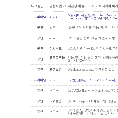
유료줄광고
공항픽업 - 시내관광 휘슬러 조프리 빅터리아 해리슨온
식당장비 셋업 및 수리, No1. Suzu
프리미엄
버나비
PureRange - 업계최고 7년 워런티 Tr
구인
밴쿠버
[급구] LMIA 지원 가능 | 밴쿠버, 
구인
써리
LMIA 승인 완료, 네임 체인지 가능 |
구인
리치몬드
LMIA 지원 가능| BC주 리치몬드 
포트코퀴틀
서울트레이딩 물류 센타 (냉장/냉동팀
구인
람
합니다 (풀타임)
구인
코퀴틀람
Warehouse Associate 구인하고 있습
프리미엄
기타
(구인) 산후관리사, RMT, 마사지사
구인
밴쿠버
La LUCIA Hair 에서 Hair Stylist 
구인
코퀴틀람
[KTX Transport LTD] 풀타임 
[미텍 건축] 상업&주거공간 공사 기
구인
밴쿠버
자) 구인합니다. 워크 퍼밋 소지자