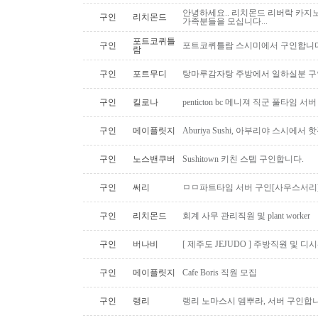
안녕하세요.. 리치몬드 리버락 카지노
구인
리치몬드
가족분들을 모십니다...
포트코퀴틀
구인
포트코퀴틀람 스시미에서 구인합니다. ( 
람
구인
포트무디
탕마루감자탕 주방에서 일하실분 구인
구인
킬로나
penticton bc 메니져 직군 풀타임 서
구인
메이플릿지
Aburiya Sushi, 아부리야 스시에
구인
노스밴쿠버
Sushitown 키친 스텝 구인합니다.
구인
써리
ㅁㅁ파트타임 서버 구인[사우스서리
구인
리치몬드
회계 사무 관리직원 및 plant worker
구인
버나비
[ 제주도 JEJUDO ] 주방직원 및 
구인
메이플릿지
Cafe Boris 직원 모집
구인
랭리
랭리 노마스시 뎀뿌라, 서버 구인합니