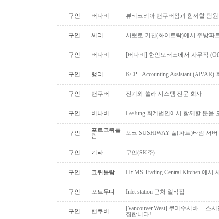
구인
버나비
뷰티코리아 밴쿠버점과 함께할 팀원
구인
써리
사뽀로 키친(화이트락)에서 주방파트
구인
버나비
[버나비] 한인모터스에서 사무직 (Off
구인
랭리
KCP - Accounting Assistant (A
구인
밴쿠버
전기와 쏠라 시스템 전문 회사
구인
버나비
LeeJung 회계법인에서 함께할 분을
포트코퀴틀
구인
포코 SUSHIWAY 풀(파트)타임 서버
람
구인
기타
구인(SK주)
구인
코퀴틀람
HYMS Trading Central Kitch
구인
포트무디
Inlet station 근처 일식집
[Vancouver West] 쿠미수시바---
구인
밴쿠버
집합니다!