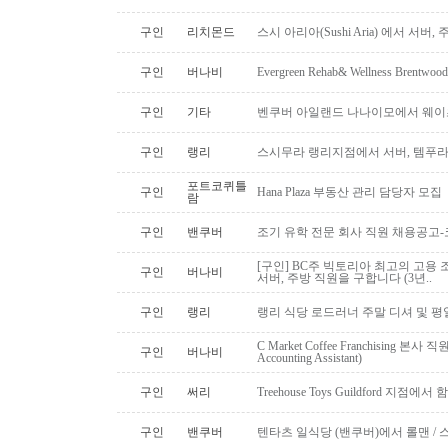
구인
리치몬드
스시 아리아(Sushi Aria) 에서 서버
구인
버나비
Evergreen Rehab& Wellness B
구인
기타
벤쿠버 아일랜드 나나이모에서 웨이
구인
랭리
스시무라 랭리지점에서 서버, 템푸라,
포트코퀴틀
구인
Hana Plaza 부동산 관리 담당자 모집
람
구인
밴쿠버
조기 유학 전문 회사 직원 채용공고
[구인] BC주 빅토리아 최고의 고용 
구인
버나비
서버, 주방 직원을 구합니다 (3년..
구인
랭리
랭리 식당 로드러너 주말 디셔 및 평
C Market Coffee Franchising 본사 직원 채
구인
버나비
Accounting Assistant)
구인
써리
Treehouse Toys Guildford 지점에
구인
밴쿠버
텐타츠 일식당 (밴쿠버)에서 롤맨 / 