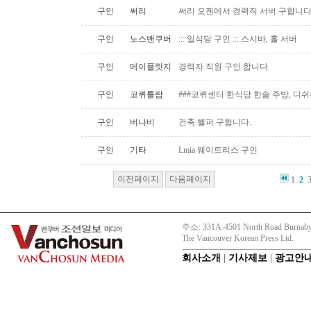
구인
써리
써리 오젠에서 경력직 서버 구합니
구인
노스밴쿠버
::: 일식당 구인 ::: 스시바, 홀 서버
구인
메이플릿지
경력자 직원 구인 합니다.
구인
코퀴틀람
###코퀴센터 한식당 한솔 주방, 디쉬
구인
버나비
건축 헬퍼 구합니다.
구인
기타
Lmia 웨이트리스 구인
이전페이지
다음페이지
1
2
주소: 331A-4501 North Road Burnaby
The Vancouver Korean Press Ltd.
회사소개
|
기사제보
|
광고안