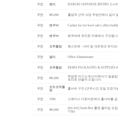
구인
랭리
HARUKI JAPANESE BISTRO 
구인
버나비
홀덤역 근처 식당 주방안에서 같이 
구인
밴쿠버
Cashier for rice bowl cafe ( office build
구인
밴쿠버
밴쿠버에 위치한 카페에서 구인합니
구인
코퀴틀람
웨스트뷰 - 서버 및 네트워크 유지보
구인
델타
Office Administrator
구인
코퀴틀람
EKIBA PACKAGING & SUPPLI
취업엔 자기소개서/이력서가 얼굴입니
구인
버나비
토리로 만들어 드립니다.
포트코퀴틀
구인
홀서버 구인 (근무시간 요일 조정가능
람
구인
기타
스쿼미시 다운타운에서 홀서버를 급
[버나비] Sushi Box 롤맨 풀타임 모집
구인
버나비
가능)