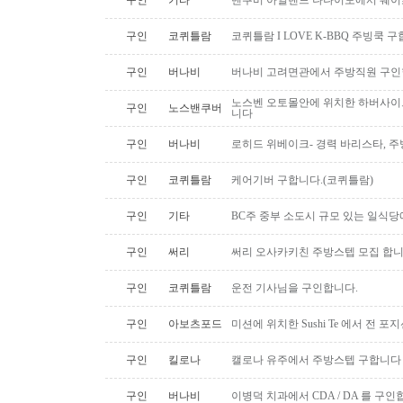
구인
기타
벤쿠버 아일랜드 나나이모에서 웨이
구인
코퀴틀람
코퀴틀람 I LOVE K-BBQ 주빙쿡 
구인
버나비
버나비 고려면관에서 주방직원 구인
노스벤 오토몰안에 위치한 하버사이
구인
노스밴쿠버
니다
구인
버나비
로히드 위베이크- 경력 바리스타, 
구인
코퀴틀람
케어기버 구합니다.(코퀴틀람)
구인
기타
BC주 중부 소도시 규모 있는 일식
구인
써리
써리 오사카키친 주방스텝 모집 합
구인
코퀴틀람
운전 기사님을 구인합니다.
구인
아보츠포드
미션에 위치한 Sushi Te 에서 전 
구인
킬로나
캘로나 유주에서 주방스텝 구합니다
구인
버나비
이병덕 치과에서 CDA / DA 를 구