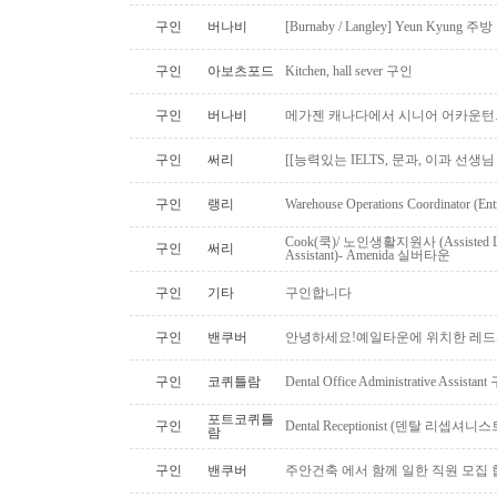
구인
버나비
[Burnaby / Langley] Yeun Kyun
구인
아보츠포드
Kitchen, hall sever 구인
구인
버나비
메가젠 캐나다에서 시니어 어카운턴
구인
써리
[[능력있는 IELTS, 문과, 이과 선생
구인
랭리
Warehouse Operations Coordinator (Ent
Cook(쿡)/ 노인생활지원사 (Assisted Li
구인
써리
Assistant)- Amenida 실버타운
구인
기타
구인합니다
구인
밴쿠버
안녕하세요!예일타운에 위치한 레드
구인
코퀴틀람
Dental Office Administrative Assis
포트코퀴틀
구인
Dental Receptionist (덴탈 리셉
람
구인
밴쿠버
주안건축 에서 함께 일한 직원 모집 