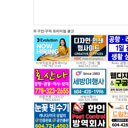
구인/구직 프리미엄 광고
이색직업유급트레이닝
디자인 / 인쇄 / 웹
Koko 공항
778-792-1143
604-312-1555
604614
연중무휴 / 24시간
세방여행사
코어 미디어
7783232655
604-420-1996
778-838