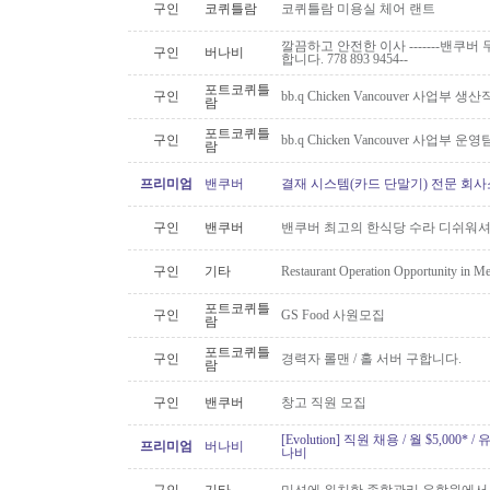
구인
코퀴틀람
코퀴틀람 미용실 체어 랜트
깔끔하고 안전한 이사 -------밴쿠버 무
구인
버나비
합니다. 778 893 9454--
포트코퀴틀
구인
bb.q Chicken Vancouver 사업부
람
포트코퀴틀
구인
bb.q Chicken Vancouver 사업부
람
프리미엄
밴쿠버
결재 시스템(카드 단말기) 전문 회사
구인
밴쿠버
밴쿠버 최고의 한식당 수라 디쉬워셔
구인
기타
Restaurant Operation Opportunity in M
포트코퀴틀
구인
GS Food 사원모집
람
포트코퀴틀
구인
경력자 롤맨 / 홀 서버 구합니다.
람
구인
밴쿠버
창고 직원 모집
[Evolution] 직원 채용 / 월 $5,00
프리미엄
버나비
나비