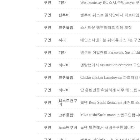
구인
기타
West kootenay BC 스시.주방.serve
구인
밴쿠버
벤쿠버 웨스트 일식당에서 파트타임 스시맨
구인
코퀴틀람
스시타운 템뿌라파트 직원 모집
구인
써리
메인스시맨 1 분 웨이츄레스 1분 
구인
기타
밴쿠버 아일랜드 Parksville, Sushi 
구인
버나비
덴탈랩에서 assistant or technician
구인
코퀴틀람
Chicko chicken Lansdowme 파
구인
버나비
땀 흘린만큼 확실하게 대우 해 드립니
웨스트밴쿠
구인
웨벤 Bene Sushi Restaurant 세컨
버
구인
코퀴틀람
Mika sushi/Sushi moon 스텝구인합니
구인
노스밴쿠버
놀밴 북촌에서 서버분구인합니다