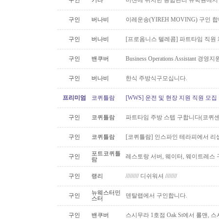
구인
기타
미션에 위치한 종합관리 유학원에서
구인
버나비
이레운송(YIREH MOVING) 구인 
구인
버나비
[프로옴니스 텔레콤] 파트타임 직원
구인
밴쿠버
Business Operations Assista
구인
버나비
한식 주방식구모십니다.
프리미엄
코퀴틀람
[WWS] 운전 및 현장 지원 직원 모집
구인
코퀴틀람
파트타임 주방 스텝 구합니다(코퀴센
구인
코퀴틀람
[코퀴틀람] 인스파인 테라피에서 리
포트코퀴틀
구인
레스토랑 서버, 웨이터, 웨이트레스
람
구인
랭리
///////// 디쉬워셔 ////////
뉴웨스터민
구인
덴탈랩에서 구인합니다.
스터
구인
밴쿠버
스시무라 1호점 Oak St에서 롤맨, 