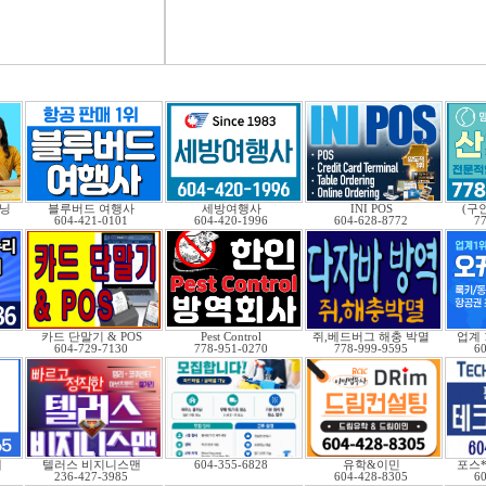
닝
블루버드 여행사
세방여행사
INI POS
(구
604-421-0101
604-420-1996
604-628-8772
7
카드 단말기 & POS
Pest Control
쥐,베드버그 해충 박멸
업계
604-729-7130
778-951-0270
778-999-9595
6
래
텔러스 비지니스맨
604-355-6828
유학&이민
포스
236-427-3985
604-428-8305
6