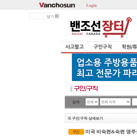
Login
닫기
사고팔고
구인구직
학원/
검색
구인/구직 상세보기
미국 비숙련&숙련 영주