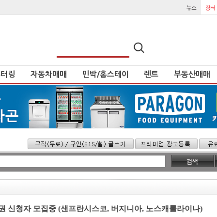
튜터링
자동차매매
민박/홈스테이
렌트
부동산매매
권 신청자 모집중 (샌프란시스코, 버지니아, 노스캐롤라이나)