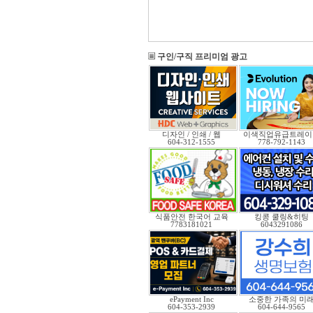
구인/구직 프리미엄 광고
디자인 / 인쇄 / 웹
이색직업유급트레이
604-312-1555
778-792-1143
식품안전 한국어 교육
킹콩 쿨링&히팅
7783181021
6043291086
ePayment Inc
소중한 가족의 미
604-353-2939
604-644-9565