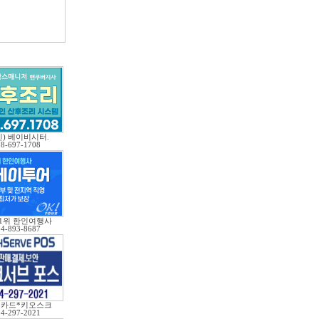
인) 베이비시터.
78-697-1708
 1위 한인여행사
04-893-8687
*카드*키오스크
04-297-2021