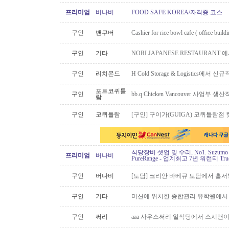
프리미엄
버나비
FOOD SAFE KOREA/자격증 코스
구인
밴쿠버
Cashier for rice bowl cafe ( office build
구인
기타
NORI JAPANESE RESTAURAN
구인
리치몬드
H Cold Storage & Logistics에
포트코퀴틀
구인
bb.q Chicken Vancouver 사업부
람
구인
코퀴틀람
[구인] 구이가(GUIGA) 코퀴틀람점 핫푸
식당장비 셋업 및 수리, No1. Suzu
프리미엄
버나비
PureRange - 업계최고 7년 워런티 Tr
구인
버나비
[토담] 코리안 바베큐 토담에서 홀서
구인
기타
미션에 위치한 종합관리 유학원에서
구인
써리
aaa 사우스써리 일식당에서 스시맨이