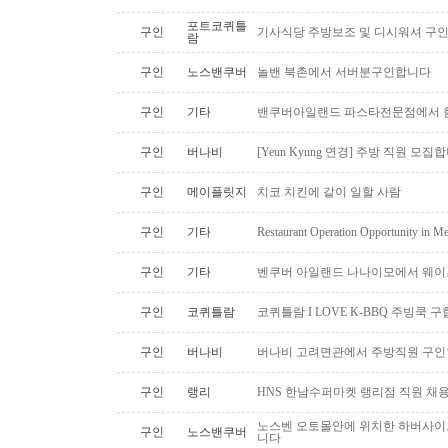
포트코퀴틀
구인
기사식당 주방보조 및 디시워셔 구
람
구인
노스밴쿠버
놀밴 북촌에서 서버분구인합니다
구인
기타
밴쿠버아일랜드 파스타전문점에서 함
구인
버나비
[Yeun Kyung 연경] 주방 직원 모집
구인
메이플릿지
치코 치킨에 같이 일할 사람
구인
기타
Restaurant Operation Opportunity in M
구인
기타
벤쿠버 아일랜드 나나이모에서 웨이
구인
코퀴틀람
코퀴틀람 I LOVE K-BBQ 주빙쿡 
구인
버나비
버나비 고려면관에서 주방직원 구인
구인
랭리
HNS 한남수퍼마켓 랭리점 직원 채
노스벤 오토몰안에 위치한 하버사이
구인
노스밴쿠버
니다