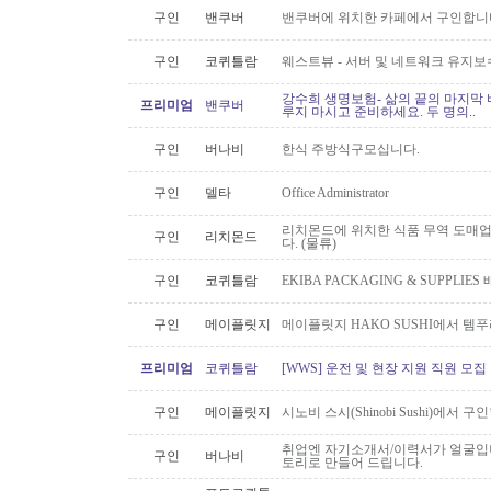
구인
밴쿠버
밴쿠버에 위치한 카페에서 구인합니
구인
코퀴틀람
웨스트뷰 - 서버 및 네트워크 유지보
강수희 생명보험- 삶의 끝의 마지막 
프리미엄
밴쿠버
루지 마시고 준비하세요. 두 명의..
구인
버나비
한식 주방식구모십니다.
구인
델타
Office Administrator
리치몬드에 위치한 식품 무역 도매
구인
리치몬드
다. (물류)
구인
코퀴틀람
EKIBA PACKAGING & SUPPLI
구인
메이플릿지
메이플릿지 HAKO SUSHI에서 템
프리미엄
코퀴틀람
[WWS] 운전 및 현장 지원 직원 모집
구인
메이플릿지
시노비 스시(Shinobi Sushi)에서 구
취업엔 자기소개서/이력서가 얼굴입니
구인
버나비
토리로 만들어 드립니다.