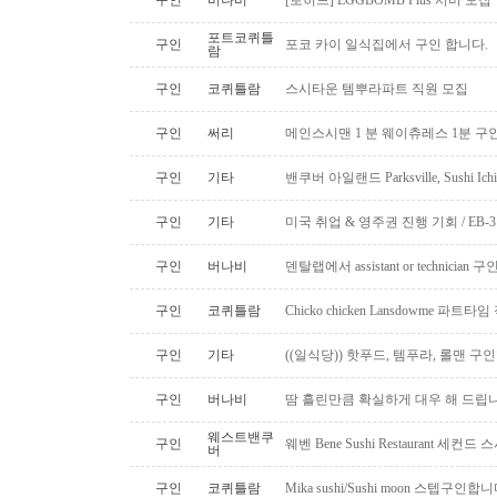
구인
버나비
[로히드] EGGBOMB Plus 서버 모집
포트코퀴틀
구인
포코 카이 일식집에서 구인 합니다.
람
구인
코퀴틀람
스시타운 템뿌라파트 직원 모집
구인
써리
메인스시맨 1 분 웨이츄레스 1분 
구인
기타
밴쿠버 아일랜드 Parksville, Sushi 
구인
기타
미국 취업 & 영주권 진행 기회 / EB
구인
버나비
덴탈랩에서 assistant or technician
구인
코퀴틀람
Chicko chicken Lansdowme 파
구인
기타
((일식당)) 핫푸드, 템푸라, 롤맨 
구인
버나비
땀 흘린만큼 확실하게 대우 해 드립니
웨스트밴쿠
구인
웨벤 Bene Sushi Restaurant 세컨
버
구인
코퀴틀람
Mika sushi/Sushi moon 스텝구인합니