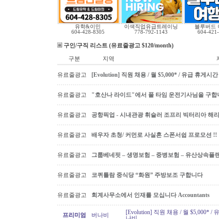
유학&이민
이색직업유급트레이닝
블루버드 
604-428-8305
778-792-1143
604-421
구인/구직 리스트 (유료줄광고 $120/month)
구분
지역
유료줄광고
[Evolution] 직원 채용 / 월 $5,000* / 유급 휴
유료줄광고
"호산나 라이드"에서 풀 타임 운전기사님을 구합
유료줄광고
공항픽업 - 시내관광 휘슬러 조프리 빅터리아 해리슨온
유료줄광고
배우자 초청/ 커먼로 사실혼 스폰서쉽 프로모션 !!
유료줄광고
그룹베네핏 – 생명보험 – 중병보험 – 유산상속플
유료줄광고
코퀴틀람 중식당 “화원” 주방보조 구합니다
유료줄광고
회계사무소에서 인재를 모십니다 Accountants
[Evolution] 직원 채용 / 월 $5,00
프리미엄
버나비
나비