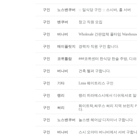
구인
노스밴쿠버
::: 일식당 구인 ::: 스시바, 홀 서버
구인
밴쿠버
창고 직원 모집
구인
버나비
Wholesale 간판업체 풀타임 Warehous
구인
메이플릿지
경력자 직원 구인 합니다.
구인
코퀴틀람
###코퀴센터 한식당 한솔 주방, 디쉬
구인
버나비
건축 헬퍼 구합니다.
구인
기타
Lmia 웨이트리스 구인
구인
랭리
랭리 히라메스시에서 디쉬워셔로 
화이트락,싸우스 써리 지역 브런치
구인
써리
다.
구인
노스밴쿠버
놀스밴 헤어샵 디자이너 구합니다
구인
버나비
스시 오야마 버나비에서 서버 구합니