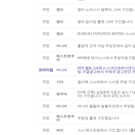
구인
랭리
랭리 노마스시 뎀뿌라, 서버 구인합니
구인
랭리
랭리 일식당 롤맨 ,서버 구인합니다
구인
랭리
HARUKI JAPANESE BISTRO 
구인
버나비
홀덤역 근처 식당 주방안에서 같이 
웨스트밴쿠
구인
###웨밴 메가스시에서 주방직원구합
버
HDC웹&그래픽스-디자인&하이엔드 
프리미엄
버나비
팅-구글광고에서 우체국 광고전단 
구인
기타
칠리왁 스시와에서 스시맨 주방 구
[미텍 건축] 상업&주거공간 공사 기
구인
밴쿠버
자) 구인합니다. 워크 퍼밋 소지자
구인
버나비
버나비 울랄라 숯불치킨에서 주방팀
웨스트밴쿠
구인
주방장 롤맨 구인중입니다
버
구인
써리
스시 레스토랑에서 구인 합니다. (롤맨