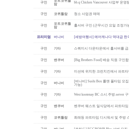
포트코퀴틀
구인
bb.q Chicken Vancouver 사업부
람
구인
코퀴틀람
청소 사업권 매매
포트코퀴틀
구인
홀서버 구인 (근무시간 요일 조정가능
람
프리미엄
버나비
[세방여행사] 에어캐나다 역대급 한국행
구인
기타
스쿼미시 다운타운에서 홀서버를 급
구인
밴쿠버
[Big Brothers Food] 배송 직원 구
구인
기타
미션에 위치한 크런치킨에서 파트타
[버나비] Sushi Box 롤맨 풀타임 모집
구인
버나비
가능)
구인
기타
West kootenay BC 스시.주방.serve
구인
밴쿠버
벤쿠버 웨스트 일식당에서 파트타임 스시맨
구인
코퀴틀람
희래등 파트타임 디시워셔 및 주방 