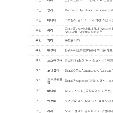
구인
써리
[[능력있는 IELTS, 문과, 이과 선생
구인
랭리
Warehouse Operations Coordinator (Ent
구인
버나비
리치몬드.일식 서버 와 키친 스탭 구
Cook(쿡)/ 노인생활지원사 (Assisted Li
구인
써리
Assistant)- Amenida 실버타운
구인
기타
구인합니다
구인
밴쿠버
안녕하세요!예일타운에 위치한 레드
구인
노스밴쿠버
린밸리 Sushi 5 [서버 & 스시바 ] 
구인
코퀴틀람
Dental Office Administrative Assis
포트코퀴틀
구인
Dental Receptionist (덴탈 리셉
람
구인
버나비
택시 기사모집( 공항픽업/대리운전)
구인
밴쿠버
주안건축 에서 함께 일한 직원 모집 
구인
써리
써리 오젠에서 경력직 서버 구합니