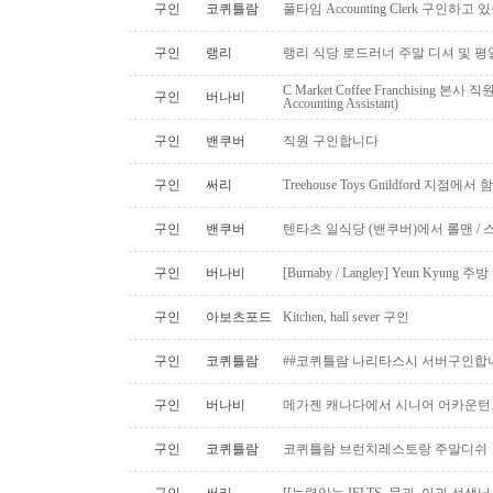
구인
코퀴틀람
풀타임 Accounting Clerk 구인하고
구인
랭리
랭리 식당 로드러너 주말 디셔 및 평
C Market Coffee Franchising 본사 직원 채
구인
버나비
Accounting Assistant)
구인
밴쿠버
직원 구인합니다
구인
써리
Treehouse Toys Guildford 지점에
구인
밴쿠버
텐타츠 일식당 (밴쿠버)에서 롤맨 / 
구인
버나비
[Burnaby / Langley] Yeun Kyun
구인
아보츠포드
Kitchen, hall sever 구인
구인
코퀴틀람
##코퀴틀람 나리타스시 서버구인합
구인
버나비
메가젠 캐나다에서 시니어 어카운턴
구인
코퀴틀람
코퀴틀람 브런치레스토랑 주말디쉬