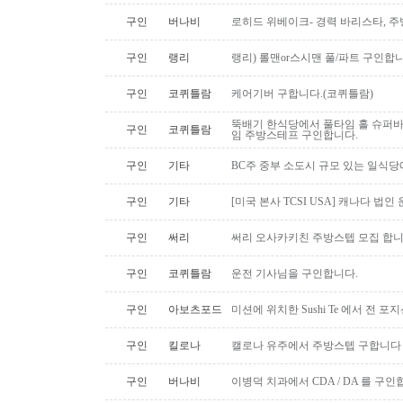
구인
버나비
로히드 위베이크- 경력 바리스타, 
구인
랭리
랭리) 롤맨or스시맨 풀/파트 구인합니
구인
코퀴틀람
케어기버 구합니다.(코퀴틀람)
뚝배기 한식당에서 풀타임 홀 슈퍼
구인
코퀴틀람
임 주방스테프 구인합니다.
구인
기타
BC주 중부 소도시 규모 있는 일식
구인
기타
[미국 본사 TCSI USA] 캐나다 법인
구인
써리
써리 오사카키친 주방스텝 모집 합
구인
코퀴틀람
운전 기사님을 구인합니다.
구인
아보츠포드
미션에 위치한 Sushi Te 에서 전 
구인
킬로나
캘로나 유주에서 주방스텝 구합니다
구인
버나비
이병덕 치과에서 CDA / DA 를 구