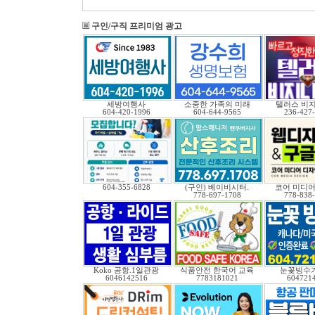
구인/구직 프리미엄 광고
세방여행사
소중한 가족의 미래
텔러스 비
604-420-1996
604-644-9565
236-427
604-355-6828
(구인) 베이비시터.
코어 미디어
778-697-1708
778-838
Koko 공항.1일관광
식품안전 한국어 교육
눈꽃빙수기
6046142516
7783181021
604721