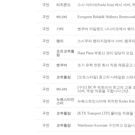
구인
리치몬드
스시 아리아(Sushi Aria) 에서 서버
구인
버나비
Evergreen Rehab& Wellness B
구인
기타
벤쿠버 아일랜드 나나이모에서 웨이
구인
랭리
스시무라 랭리지점에서 서버, 템푸라,
포트코퀴틀
구인
Hana Plaza 부동산 관리 담당자 모집
람
구인
밴쿠버
조기 유학 전문 회사 직원 채용공고
구인
코퀴틀람
[오토스타일] 중고차 디테일링 스태프 
[구인] BC주 빅토리아 최고의 고용 
구인
버나비
서버, 주방 직원을 구합니다 (3년..
뉴웨스터민
구인
뉴웨스트민스터에 위치한 Kioku Kitche
스터
구인
코퀴틀람
[KTX Transport LTD] 풀타임 
구인
코퀴틀람
Warehouse Associate 구인하고 있습