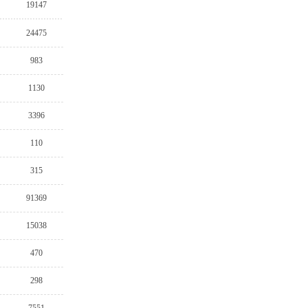
19147
24475
983
1130
3396
110
315
91369
15038
470
298