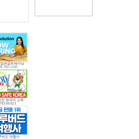
직업유급트레이닝
78-792-1143
전 한국어 교육
783181021
루버드 여행사