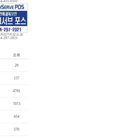
04-421-0101
*카드*키오스크
04-297-2021
조회
29
157
4791
7073
654
570