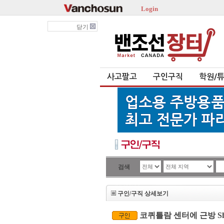
Login
닫기
사고팔고
구인구직
학원/
검색
구인/구직 상세보기
코퀴틀람 센터에 근방 Shio