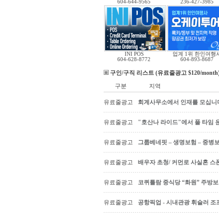
604-644-9565
236-427-3985
INI POS
업계 1위 한인여행
604-628-8772
604-893-8687
구인/구직 리스트 (유료줄광고 $120/month
구분
지역
유료줄광고
회계사무소에서 인재를 모십니다 Ac
유료줄광고
"호산나 라이드"에서 풀 타임 
유료줄광고
그룹베네핏 – 생명보험 – 중병
유료줄광고
배우자 초청/ 커먼로 사실혼 스폰
유료줄광고
코퀴틀람 중식당 “화원” 주방
유료줄광고
공항픽업 - 시내관광 휘슬러 조프