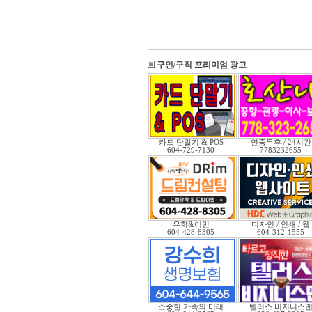
구인/구직 프리미엄 광고
카드 단말기 & POS
연중무휴 / 24시간
604-729-7130
7783232655
유학&이민
디자인 / 인쇄 / 웹
604-428-8305
604-312-1555
소중한 가족의 미래
텔러스 비지니스