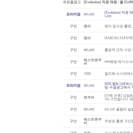
유료줄광고
[Evolution] 직원 채용 / 월 $
[Evolution] 직
프리미엄
버나비
나비
구인
랭리
랭리 일식당 롤맨 
구인
랭리
HARUKI JAPA
구인
버나비
홀덤역 근처 식당
웨스트밴쿠
구인
###웨밴 메가스
버
구인
기타
칠리왁 스시와에서
HDC웹&그래픽스
프리미엄
버나비
팅-구글광고에서 
[미텍 건축] 상업
구인
밴쿠버
자) 구인합니다. 
구인
버나비
버나비 울랄라 숯
웨스트밴쿠
구인
주방장 롤맨 구인
버