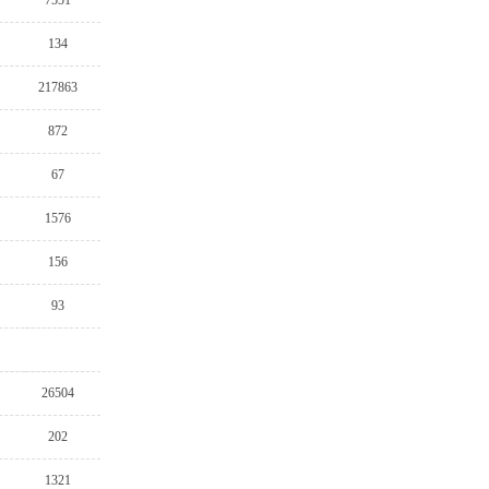
7551
134
217863
872
67
1576
156
93
26504
202
1321