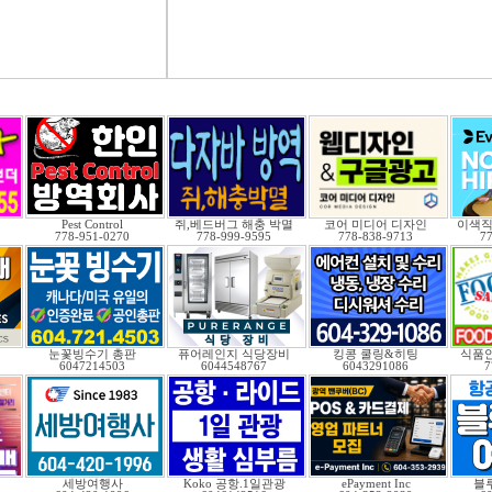
Pest Control
쥐,베드버그 해충 박멸
코어 미디어 디자인
이색
778-951-0270
778-999-9595
778-838-9713
7
눈꽃빙수기 총판
퓨어레인지 식당장비
킹콩 쿨링&히팅
식품안
6047214503
6044548767
6043291086
7
맨
세방여행사
Koko 공항.1일관광
ePayment Inc
블