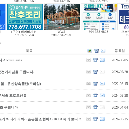
604-420-1996
6046142516
604-353-2939
6
사
(구인) 베이비시터.
WWS
604-355-6828
포스
778-697-1708
604-358-2990
6
)
제목
등록일
countants
2026-08-05
운전기사님을 구합니다.
2026-07-28
보험 – 유산상속플랜(모바일)
2022-08-15
서쉽 프로모션 !!
2024-02-28
보조 구합니다
2026-04-04
리 빅터리아 해리슨온천 소형이사 IKEA 페리 보더 !!..
2026-03-25