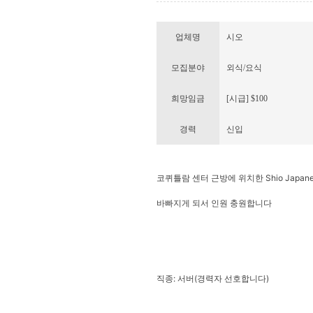
업체명
시오
모집분야
외식/요식
희망임금
[시급] $100
경력
신입
코퀴틀람 센터 근방에 위치한 Shio Japane
바빠지게 되서 인원 충원합니다
직종: 서버(경력자 선호합니다)