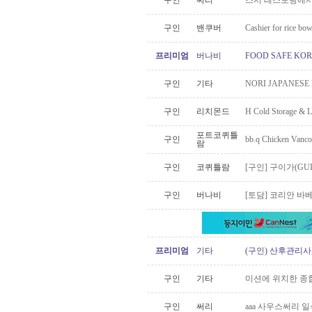
구인
써리
스시 레스토랑에서 
구인
밴쿠버
Cashier for rice bowl
프리미엄
버나비
FOOD SAFE K
구인
기타
NORI JAPANE
구인
리치몬드
H Cold Storag
포트코퀴틀
구인
bb.q Chicken 
람
구인
코퀴틀람
[구인] 구이가(GUI
구인
버나비
[토담] 코리안 바
프리미엄
기타
(구인) 산후관리사
구인
기타
미션에 위치한 종
구인
써리
aaa 사우스써리 