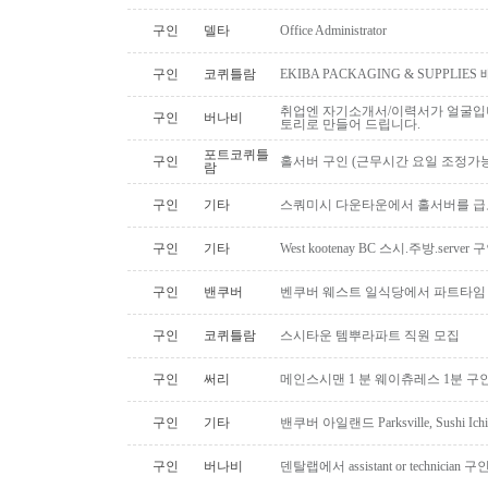
구인
델타
Office Administrator
구인
코퀴틀람
EKIBA PACKAGING & SUPPLI
취업엔 자기소개서/이력서가 얼굴입니
구인
버나비
토리로 만들어 드립니다.
포트코퀴틀
구인
홀서버 구인 (근무시간 요일 조정가능
람
구인
기타
스쿼미시 다운타운에서 홀서버를 급
구인
기타
West kootenay BC 스시.주방.serve
구인
밴쿠버
벤쿠버 웨스트 일식당에서 파트타임 스시맨
구인
코퀴틀람
스시타운 템뿌라파트 직원 모집
구인
써리
메인스시맨 1 분 웨이츄레스 1분 
구인
기타
밴쿠버 아일랜드 Parksville, Sushi 
구인
버나비
덴탈랩에서 assistant or technician