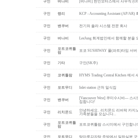
구인
버나비
[버나비] 한인모터스에서 사무직 (Off
구인
랭리
KCP - Accounting Assistant (A
구인
밴쿠버
전기와 쏠라 시스템 전문 회사
구인
버나비
LeeJung 회계법인에서 함께할 분을
포트코퀴틀
구인
포코 SUSHIWAY 풀(파트)타임 서버
람
구인
기타
구인(SK주)
구인
코퀴틀람
HYMS Trading Central Kitch
구인
포트무디
Inlet station 근처 일식집
[Vancouver West] 쿠미수시바---
구인
밴쿠버
집합니다!
안녕하세요.. 리치몬드 리버락 카지노
구인
리치몬드
가족분들을 모십니다...
포트코퀴틀
구인
포트코퀴틀람 스시미에서 구인합니다. ( 
람
구인
포트무디
탕마루감자탕 주방에서 일하실분 구인