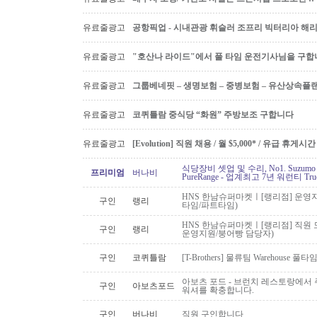
유료줄광고
공항픽업 - 시내관광 휘슬러 조프리 빅터리아 해리슨온
유료줄광고
"호산나 라이드"에서 풀 타임 운전기사님을 구합
유료줄광고
그룹베네핏 – 생명보험 – 중병보험 – 유산상속플
유료줄광고
코퀴틀람 중식당 “화원” 주방보조 구합니다
유료줄광고
[Evolution] 직원 채용 / 월 $5,000* / 유급 휴
식당장비 셋업 및 수리, No1. Suzu
프리미엄
버나비
PureRange - 업계최고 7년 워런티 Tr
HNS 한남슈퍼마켓ㅣ[랭리점] 운영지
구인
랭리
타임/파트타임)
HNS 한남슈퍼마켓ㅣ[랭리점] 직원 
구인
랭리
운영지원/붕어빵 담당자)
구인
코퀴틀람
[T-Brothers] 물류팀 Warehouse 
아보츠 포드 - 브런치 레스토랑에서 주
구인
아보츠포드
워셔를 확충합니다.
구인
버나비
직원 구인합니다