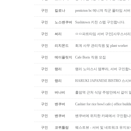
구인
킬로나
penticton bc 메니져 직군 풀타임 서
구인
노스밴쿠버
Sushitown 키친 스텝 구인합니다.
구인
써리
ㅁㅁ파트타임 서버 구인[사우스서리
구인
리치몬드
회계 사무 관리직원 및 plant worker
구인
메이플릿지
Cafe Boris 직원 모집
구인
랭리
랭리 노마스시 뎀뿌라, 서버 구인합니
구인
랭리
HARUKI JAPANESE BISTRO 
구인
버나비
홀덤역 근처 식당 주방안에서 같이 
구인
밴쿠버
Cashier for rice bowl cafe ( office build
구인
밴쿠버
밴쿠버에 위치한 카페에서 구인합니
구인
코퀴틀람
웨스트뷰 - 서버 및 네트워크 유지보