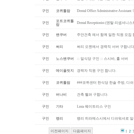
구인
코퀴틀람
Dental Office Administrative Assis
포트코퀴틀
구인
Dental Receptionist (덴탈 리셉
람
구인
밴쿠버
주안건축 에서 함께 일한 직원 모집 
구인
써리
써리 오젠에서 경력직 서버 구합니
구인
노스밴쿠버
::: 일식당 구인 ::: 스시바, 홀 서버
구인
메이플릿지
경력자 직원 구인 합니다.
구인
코퀴틀람
###코퀴센터 한식당 한솔 주방, 디쉬
구인
버나비
건축 헬퍼 구합니다.
구인
기타
Lmia 웨이트리스 구인
구인
랭리
랭리 히라메스시에서 디쉬워셔로 
이전페이지
다음페이지
1
2