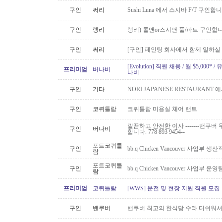
구인
써리
Sushi Luna 에서 스시바 F/T 구인합
구인
랭리
랭리) 롤맨or스시맨 풀/파트 구인합니
구인
써리
[구인] 페인팅 회사에서 함께 일하실
[Evolution] 직원 채용 / 월 $5,00
프리미엄
버나비
나비
구인
기타
NORI JAPANESE RESTAURAN
구인
코퀴틀람
코퀴틀람 미용실 체어 랜트
깔끔하고 안전한 이사 -------밴쿠버 무
구인
버나비
합니다. 778 893 9454--
포트코퀴틀
구인
bb.q Chicken Vancouver 사업부
람
포트코퀴틀
구인
bb.q Chicken Vancouver 사업부
람
프리미엄
코퀴틀람
[WWS] 운전 및 현장 지원 직원 모집
구인
밴쿠버
밴쿠버 최고의 한식당 수라 디쉬워셔