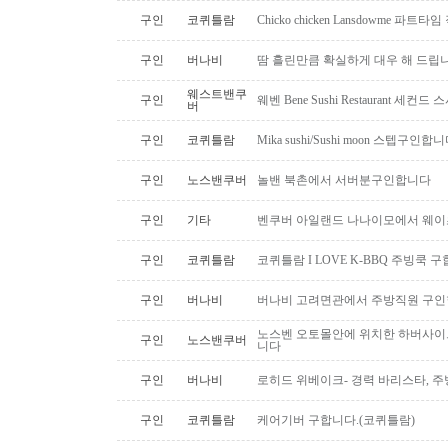
구인
코퀴틀람
Chicko chicken Lansdowme 파
구인
버나비
땀 흘린만큼 확실하게 대우 해 드립니
웨스트밴쿠
구인
웨벤 Bene Sushi Restaurant 세컨
버
구인
코퀴틀람
Mika sushi/Sushi moon 스텝구인합니
구인
노스밴쿠버
놀밴 북촌에서 서버분구인합니다
구인
기타
벤쿠버 아일랜드 나나이모에서 웨이
구인
코퀴틀람
코퀴틀람 I LOVE K-BBQ 주빙쿡 
구인
버나비
버나비 고려면관에서 주방직원 구인
노스벤 오토몰안에 위치한 하버사이
구인
노스밴쿠버
니다
구인
버나비
로히드 위베이크- 경력 바리스타, 
구인
코퀴틀람
케어기버 구합니다.(코퀴틀람)