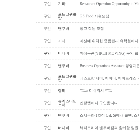
구인
기타
Restaurant Operation Opportunity in M
포트코퀴틀
구인
GS Food 사원모집
람
구인
밴쿠버
창고 직원 모집
구인
기타
미션에 위치한 종합관리 유학원에서
구인
버나비
이레운송(YIREH MOVING) 구인 
구인
밴쿠버
Business Operations Assista
포트코퀴틀
구인
레스토랑 서버, 웨이터, 웨이트레스
람
구인
랭리
///////// 디쉬워셔 ////////
뉴웨스터민
구인
덴탈랩에서 구인합니다.
스터
구인
밴쿠버
스시무라 1호점 Oak St에서 롤맨, 
구인
버나비
뷰티코리아 밴쿠버점과 함께할 팀원