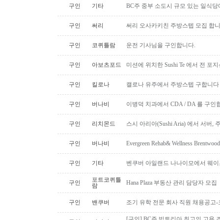
구인
기타
BC주 중부 소도시 규모 있는 일식
구인
써리
써리 오사카키친 주방스텝 모집 합
구인
코퀴틀람
운전 기사님을 구인합니다.
구인
아보츠포드
미션에 위치한 Sushi Te 에서 전 
구인
킬로나
캘로나 유주에서 주방스텝 구합니다
구인
버나비
이병덕 치과에서 CDA / DA 를 구
구인
리치몬드
스시 아리아(Sushi Aria) 에서 서버
구인
버나비
Evergreen Rehab& Wellness B
구인
기타
벤쿠버 아일랜드 나나이모에서 웨이
포트코퀴틀
구인
Hana Plaza 부동산 관리 담당자 모집
람
구인
밴쿠버
조기 유학 전문 회사 직원 채용공고
[구인] BC주 빅토리아 최고의 고용 