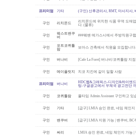
프리미엄
기타
(구인) 산후관리사, RMT, 마사지사
리치몬드에 위치한 식품 무역 도매
구인
리치몬드
다. (물류)
웨스트밴쿠
구인
###웨밴 메가스시에서 주방직원구합
버
포트코퀴틀
구인
보아스 건축에서 직원을 모집합니다
람
구인
버나비
[Cafe La Foret] 버나비/코퀴틀람 
구인
메이플릿지
치코 치킨에 같이 일할 사람
HDC웹&그래픽스-디자인&하이엔드 
프리미엄
버나비
팅-구글광고에서 우체국 광고전단 
구인
코퀴틀람
풀타임 Admin Assistant 구인하고 
구인
기타
[급구] LMIA 승인 완료, 네임 체인지 
구인
밴쿠버
[급구] LMIA 지원 가능 | 밴쿠버, 
구인
써리
LMIA 승인 완료, 네임 체인지 가능 |