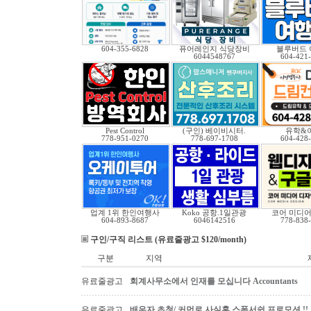
604-355-6828
퓨어레인지 식당장비
블루버드 
6044548767
604-421
Pest Control
(구인) 베이비시터.
유학&
778-951-0270
778-697-1708
604-428
업계 1위 한인여행사
Koko 공항.1일관광
코어 미디어
604-893-8687
6046142516
778-838
구인/구직 리스트 (유료줄광고 $120/month)
구분
지역
유료줄광고
회계사무소에서 인재를 모십니다 Accountants
유료줄광고
배우자 초청/ 커먼로 사실혼 스폰서쉽 프로모션 !!