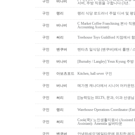
구인
버나비
서버, 주방 직원을 구합니다 (3년..
구인
랭리
랭리 식당 로드러너 주말 디셔 및 평
C Market Coffee Franchising 본사 직원 채
구인
버나비
Accounting Assistant)
구인
써리
Treehouse Toys Guildford 지점에
구인
밴쿠버
텐타츠 일식당 (밴쿠버)에서 롤맨 / 
구인
버나비
[Burnaby / Langley] Yeun Kyun
구인
아보츠포드
Kitchen, hall sever 구인
구인
버나비
메가젠 캐나다에서 시니어 어카운턴
구인
써리
[[능력있는 IELTS, 문과, 이과 선생
구인
랭리
Warehouse Operations Coordinator (Ent
Cook(쿡)/ 노인생활지원사 (Assisted Li
구인
써리
Assistant)- Amenida 실버타운
구인
밴쿠버
안녕하세요!예일타운에 위치한 레드