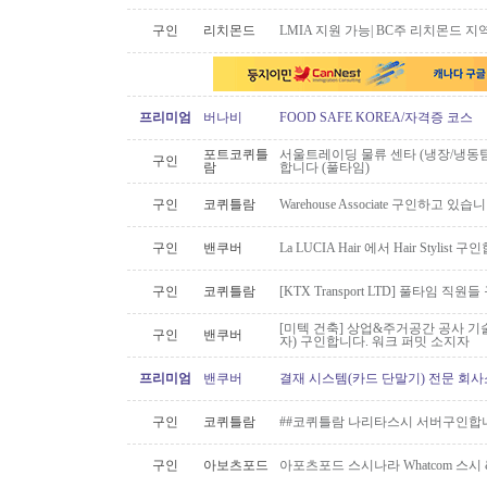
구인
리치몬드
LMIA 지원 가능| BC주 리치몬드 
프리미엄
버나비
FOOD SAFE KOREA/자격증 코스
포트코퀴틀
서울트레이딩 물류 센타 (냉장/냉동팀
구인
람
합니다 (풀타임)
구인
코퀴틀람
Warehouse Associate 구인하고 있습
구인
밴쿠버
La LUCIA Hair 에서 Hair Stylist 
구인
코퀴틀람
[KTX Transport LTD] 풀타임 
[미텍 건축] 상업&주거공간 공사 기
구인
밴쿠버
자) 구인합니다. 워크 퍼밋 소지자
프리미엄
밴쿠버
결재 시스템(카드 단말기) 전문 회사
구인
코퀴틀람
##코퀴틀람 나리타스시 서버구인합
구인
아보츠포드
아포츠포드 스시나라 Whatcom 스시