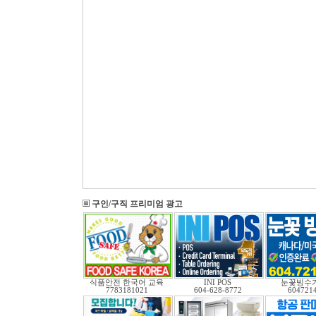
구인/구직 프리미엄 광고
식품안전 한국어 교육
INI POS
눈꽃빙수기
7783181021
604-628-8772
604721