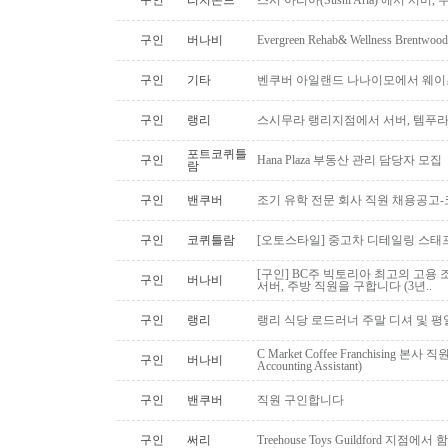
구인
리치몬드
스시 아리아(Sushi Aria) 에서 서버
구인
버나비
Evergreen Rehab& Wellness B
구인
기타
벤쿠버 아일랜드 나나이모에서 웨이
구인
랭리
스시무라 랭리지점에서 서버, 템푸라,
포트코퀴틀
구인
Hana Plaza 부동산 관리 담당자 모집
람
구인
밴쿠버
조기 유학 전문 회사 직원 채용공고
구인
코퀴틀람
[오토스타일] 중고차 디테일링 스태프 
[구인] BC주 빅토리아 최고의 고용 
구인
버나비
서버, 주방 직원을 구합니다 (3년..
구인
랭리
랭리 식당 로드러너 주말 디셔 및 평
C Market Coffee Franchising 본사 직원 채
구인
버나비
Accounting Assistant)
구인
밴쿠버
직원 구인합니다
구인
써리
Treehouse Toys Guildford 지점에