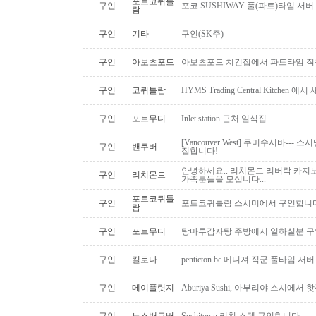
포트코퀴틀
구인
포코 SUSHIWAY 풀(파트)타임 서버
람
구인
기타
구인(SK주)
구인
아보츠포드
아보츠포드 치킨집에서 파트타임 직
구인
코퀴틀람
HYMS Trading Central Kitch
구인
포트무디
Inlet station 근처 일식집
[Vancouver West] 쿠미수시바---
구인
밴쿠버
집합니다!
안녕하세요.. 리치몬드 리버락 카지노
구인
리치몬드
가족분들을 모십니다...
포트코퀴틀
구인
포트코퀴틀람 스시미에서 구인합니다. ( 
람
구인
포트무디
탕마루감자탕 주방에서 일하실분 구인
구인
킬로나
penticton bc 메니져 직군 풀타임 서
구인
메이플릿지
Aburiya Sushi, 아부리야 스시에