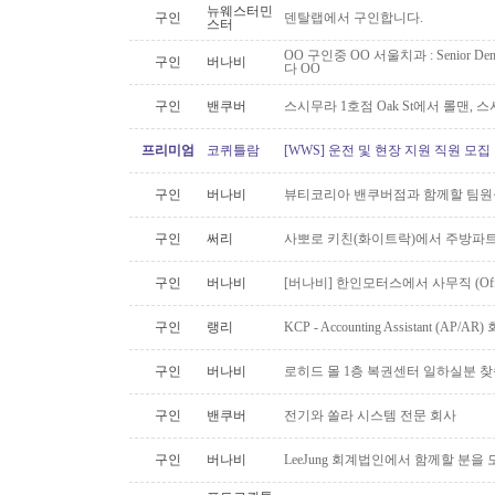
뉴웨스터민
구인
덴탈랩에서 구인합니다.
스터
OO 구인중 OO 서울치과 : Senior Den
구인
버나비
다 OO
구인
밴쿠버
스시무라 1호점 Oak St에서 롤맨, 
프리미엄
코퀴틀람
[WWS] 운전 및 현장 지원 직원 모집
구인
버나비
뷰티코리아 밴쿠버점과 함께할 팀원
구인
써리
사뽀로 키친(화이트락)에서 주방파트
구인
버나비
[버나비] 한인모터스에서 사무직 (Off
구인
랭리
KCP - Accounting Assistant (A
구인
버나비
로히드 몰 1층 복권센터 일하실분 
구인
밴쿠버
전기와 쏠라 시스템 전문 회사
구인
버나비
LeeJung 회계법인에서 함께할 분을