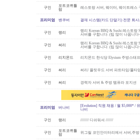
포트코퀴틀
구인
레스토랑 서버, 웨이터, 웨이트레스
람
프리미엄
밴쿠버
결재 시스템(카드 단말기) 전문 회사
랭리 Korean BBQ & Sushi 레스토
구인
랭리
서버를 구합니다. (팁 많이 나옵니다~
랭리 Korean BBQ & Sushi 레스토
구인
써리
서버를 구합니다. (팁 많이 나옵니다~
구인
리치몬드
리치몬드 한식당 Elysium 주방스태
구인
써리
써리/ 플릿우드 서버 파트타임/풀타
구인
써리
경력자 서버 & 주방 템퓨라 포지션
[Evolution] 직원 채용 / 월 $5,00
프리미엄
버나비
나비
구인
랭리
///////// 디쉬워셔 ////////
포트코퀴틀
구인
위그릴 코인안이터리에서 서버,주방
람