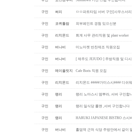
구인
노스밴쿠버
Sushitown 키친 스텝 구인합니다.
구인
써리
ㅁㅁ파트타임 서버 구인[사우스서리
구인
코퀴틀람
외부페인트 경험 있으신분
구인
리치몬드
회계 사무 관리직원 및 plant worker
구인
버나비
미노마켓 반찬제조 직원모집
구인
버나비
[ 제주도 JEJUDO ] 주방직원 및 
구인
메이플릿지
Cafe Boris 직원 모집
구인
리치몬드
리치몬드 #####가미스시#### 디쉬
구인
랭리
랭리 노마스시 뎀뿌라, 서버 구인합니
구인
랭리
랭리 일식당 롤맨 ,서버 구인합니다
구인
랭리
HARUKI JAPANESE BISTRO 
구인
버나비
홀덤역 근처 식당 주방안에서 같이 