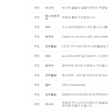
구인
버나비
버나비 울랄라 숯불치킨에서 주방팀
웨스트밴쿠
구인
주방장 롤맨 구인중입니다
버
구인
써리
스시 레스토랑에서 구인 합니다. (롤맨
구인
밴쿠버
Cashier for rice bowl cafe ( office build
구인
코퀴틀람
[구인] 구이가(GUIGA) 코퀴틀람점 핫푸
구인
써리
aaa 사우스써리 일식당에서 스시맨이
구인
밴쿠버
밴쿠버에 위치한 카페에서 구인합니
구인
코퀴틀람
웨스트뷰 - 서버 및 네트워크 유지보
구인
델타
Office Administrator
구인
코퀴틀람
EKIBA PACKAGING & SUPPLI
취업엔 자기소개서/이력서가 얼굴입니
구인
버나비
토리로 만들어 드립니다.