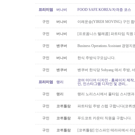
프리미엄
버나비
FOOD SAFE KOREA/자격증 코스
구인
버나비
이레운송(YIREH MOVING) 구인 
구인
버나비
[프로옴니스 텔레콤] 파트타임 직원
구인
밴쿠버
Business Operations Assista
구인
버나비
한식 주방식구모십니다.
구인
밴쿠버
밴쿠버 한식당 Sohyang 애서 주방,
코어 미디어 디자인 - 홈페이지 제작,
프리미엄
랭리
인, 인스타그램 디자인 및 관리,..
구인
랭리
랭리 노리스시에서 풀타임 스시맨과
구인
코퀴틀람
파트타임 주방 스텝 구합니다(코퀴센
구인
코퀴틀람
푸드코트 카운터 직원을 구합니다.
구인
코퀴틀람
[코퀴틀람] 인스파인 테라피에서 리