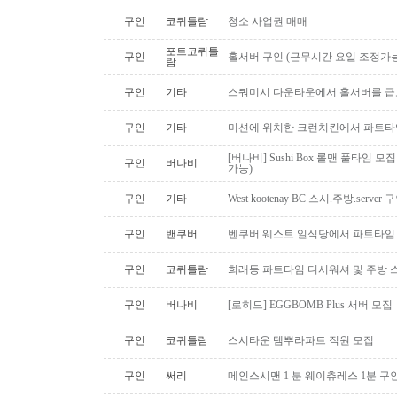
구인
코퀴틀람
청소 사업권 매매
포트코퀴틀
구인
홀서버 구인 (근무시간 요일 조정가능
람
구인
기타
스쿼미시 다운타운에서 홀서버를 급
구인
기타
미션에 위치한 크런치킨에서 파트타
[버나비] Sushi Box 롤맨 풀타임 모집
구인
버나비
가능)
구인
기타
West kootenay BC 스시.주방.serve
구인
밴쿠버
벤쿠버 웨스트 일식당에서 파트타임 스시맨
구인
코퀴틀람
희래등 파트타임 디시워셔 및 주방 
구인
버나비
[로히드] EGGBOMB Plus 서버 모집
구인
코퀴틀람
스시타운 템뿌라파트 직원 모집
구인
써리
메인스시맨 1 분 웨이츄레스 1분 