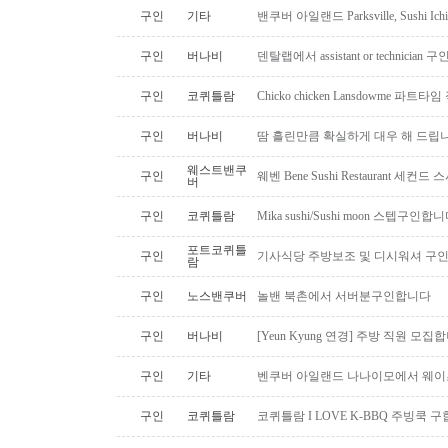
구인
기타
밴쿠버 아일랜드 Parksville, Sushi 
구인
버나비
덴탈랩에서 assistant or technician
구인
코퀴틀람
Chicko chicken Lansdowme 파
구인
버나비
땀 흘린만큼 확실하게 대우 해 드립니
웨스트밴쿠
구인
웨벤 Bene Sushi Restaurant 세컨
버
구인
코퀴틀람
Mika sushi/Sushi moon 스텝구인합니
포트코퀴틀
구인
기사식당 주방보조 및 디시워셔 구
람
구인
노스밴쿠버
놀밴 북촌에서 서버분구인합니다
구인
버나비
[Yeun Kyung 연경] 주방 직원 모집
구인
기타
벤쿠버 아일랜드 나나이모에서 웨이
구인
코퀴틀람
코퀴틀람 I LOVE K-BBQ 주빙쿡 