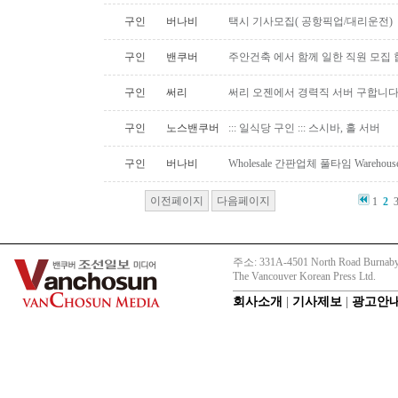
구인
버나비
택시 기사모집( 공항픽업/대리운전)
구인
밴쿠버
주안건축 에서 함께 일한 직원 모집 
구인
써리
써리 오젠에서 경력직 서버 구합니
구인
노스밴쿠버
::: 일식당 구인 ::: 스시바, 홀 서버
구인
버나비
Wholesale 간판업체 풀타임 Warehous
이전페이지
다음페이지
1
2
주소: 331A-4501 North Road Burnaby
The Vancouver Korean Press Ltd.
회사소개
|
기사제보
|
광고안