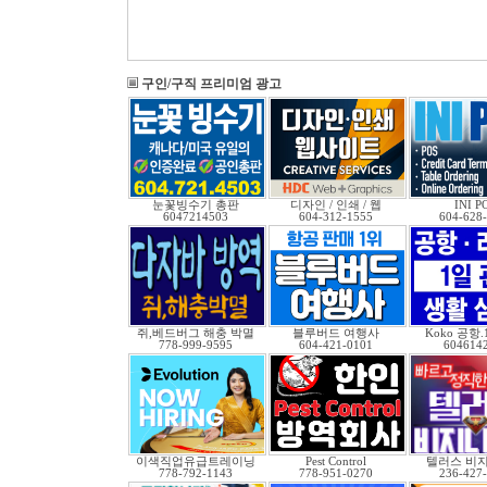
구인/구직 프리미엄 광고
눈꽃빙수기 총판
디자인 / 인쇄 / 웹
INI P
6047214503
604-312-1555
604-628
쥐,베드버그 해충 박멸
블루버드 여행사
Koko 공항
778-999-9595
604-421-0101
604614
이색직업유급트레이닝
Pest Control
텔러스 비
778-792-1143
778-951-0270
236-427