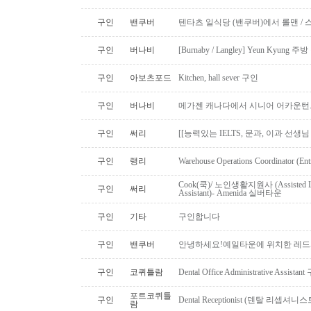
구인
밴쿠버
텐타츠 일식당 (밴쿠버)에서 롤맨 / 
구인
버나비
[Burnaby / Langley] Yeun Kyun
구인
아보츠포드
Kitchen, hall sever 구인
구인
버나비
메가젠 캐나다에서 시니어 어카운턴
구인
써리
[[능력있는 IELTS, 문과, 이과 선생
구인
랭리
Warehouse Operations Coordinator (Ent
Cook(쿡)/ 노인생활지원사 (Assisted Li
구인
써리
Assistant)- Amenida 실버타운
구인
기타
구인합니다
구인
밴쿠버
안녕하세요!예일타운에 위치한 레드
구인
코퀴틀람
Dental Office Administrative Assis
포트코퀴틀
구인
Dental Receptionist (덴탈 리셉
람