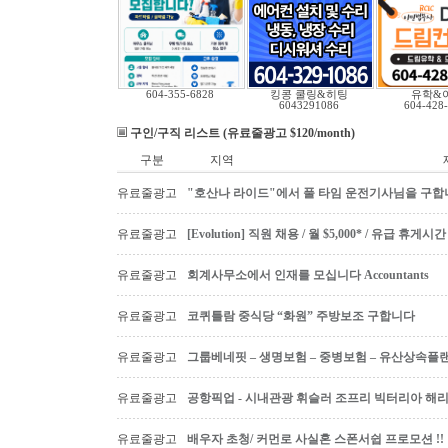
604-355-6828
킹콩 쿨링&히팅
유학&
6043291086
604-428
구인/구직 리스트 (유료줄광고 $120/month)
구분
지역
유료줄광고
"호산나 라이드"에서 풀 타임 운전기사님을 구합
유료줄광고
[Evolution] 직원 채용 / 월 $5,000* / 유급 휴
유료줄광고
회계사무소에서 인재를 모십니다 Accountants
유료줄광고
코퀴틀람 중식당 “화원” 주방보조 구합니다
유료줄광고
그룹베네핏 – 생명보험 – 중병보험 – 유산상속플
유료줄광고
공항픽업 - 시내관광 휘슬러 조프리 빅터리아 해리슨온
유료줄광고
배우자 초청/ 커먼로 사실혼 스폰서쉽 프로모션 !!