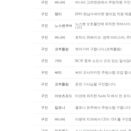
구인
버나비
버나비 고려면관에서 주방직원 구인
구인
랭리
HNS 한남수퍼마켓 랭리점 직원 채
노스벤 오토몰안에 위치한 하버사이
구인
노스밴쿠버
니다
구인
버나비
로히드 위베이크- 경력 바리스타, 
구인
코퀴틀람
케어기버 구합니다.(코퀴틀람)
구인
기타
BC주 중부 소도시 규모 있는 일식
구인
써리
써리 오사카키친 주방스텝 모집 합
구인
코퀴틀람
운전 기사님을 구인합니다.
구인
아보츠포드
미션에 위치한 Sushi Te 에서 전 
구인
킬로나
캘로나 유주에서 주방스텝 구합니다
구인
버나비
이병덕 치과에서 CDA / DA 를 구