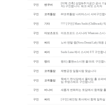
[미텍 건축] 상업&주거공간 공사 기
구인
밴쿠버
자) 구인합니다. 워크 퍼밋 소지자
구인
코퀴틀람
##코퀴틀람 나리타스시 서버구인합
구인
기타
!!!!! [구인] Maru Sushi (Chilliwack)
구인
아보츠포드
아포츠포드 스시나라 Whatcom 스시
구인
써리
노바 덴탈 랩(Nova Dental Lab) 채용 공
구인
써리
Sushi Luna 에서 스시바 F/T 구인합
구인
랭리
랭리) 롤맨or스시맨 풀/파트 구인합니
구인
코퀴틀람
제빵공장 일할사람 찾습니다
뚝배기 한식당에서 풀타임 홀 슈퍼
구인
코퀴틀람
임 주방스테프 구인합니다.
구인
버나비
새롭게 변화하는 토담에서 함께할 홀
구인
써리
[구인] 페인팅 회사에서 함께 일하실