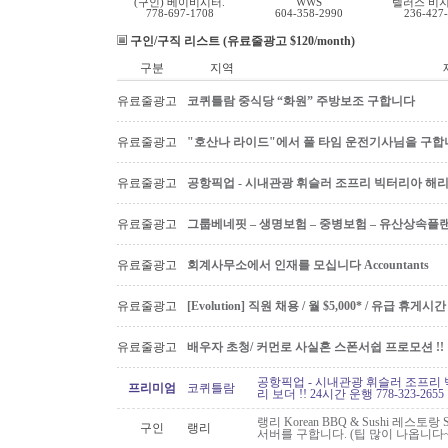
(구인) 베이비시터.
WWS
텔러스 비
778-697-1708
604-358-2990
236-427
구인/구직 리스트 (유료줄광고 $120/month)
구분
지역
유료줄광고
코퀴틀람 중식당 “화원” 주방보조 구합니다
유료줄광고
"호산나 라이드"에서 풀 타임 운전기사님을 구합
유료줄광고
공항픽업 - 시내관광 휘슬러 조프리 빅터리아 해리슨온
유료줄광고
그룹베네핏 – 생명보험 – 중병보험 – 유산상속플
유료줄광고
회계사무소에서 인재를 모십니다 Accountants
유료줄광고
[Evolution] 직원 채용 / 월 $5,000* / 유급 휴
유료줄광고
배우자 초청/ 커먼로 사실혼 스폰서쉽 프로모션 !!
공항픽업 - 시내관광 휘슬러 조프리 
프리미엄
코퀴틀람
리 보더 !! 24시간 운행 778-323-2655
랭리 Korean BBQ & Sushi 레스토
구인
랭리
서버를 구합니다. (팁 많이 나옵니다~