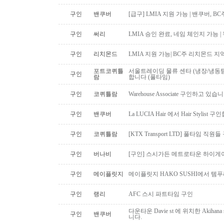
구인
밴쿠버
[급구] LMIA 지원 가능 | 밴쿠버, 
구인
써리
LMIA 승인 완료, 네임 체인지 가능 |
구인
리치몬드
LMIA 지원 가능| BC주 리치몬드 
포트코퀴틀
서울트레이딩 물류 센타 (냉장/냉동팀
구인
람
합니다 (풀타임)
구인
코퀴틀람
Warehouse Associate 구인하고 있습
구인
밴쿠버
La LUCIA Hair 에서 Hair Stylist 
구인
코퀴틀람
[KTX Transport LTD] 풀타임 
구인
버나비
[구인] 스시가든 메트로타운 하이게
구인
메이플릿지
메이플릿지 HAKO SUSHI에서 템
구인
랭리
AFC 스시 파트타임 구인
다운타운 Davie st 에 위치한 Akiha
구인
밴쿠버
니다.