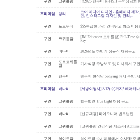
구인
코퀴틀람
!!!2026 밴쿠버 K-FISH 무역상담회
코어 미디어 디자인 - 홈페이지 제작,
프리미엄
랭리
인, 인스타그램 디자인 및 관리,..
구인
포트무디
$$$복잡한 과정 건너뛰고 최소 비용
[JM Education 코퀴틀람] Full-Time 
구인
코퀴틀람
Pay
구인
버나비
2026년도 하반기 정규직 채용공고
포트코퀴틀
구인
기사식당 주방보조 및 디시워셔 구
람
구인
밴쿠버
밴쿠버 한식당 Sohyang 애서 주방,
프리미엄
버나비
[세방여행사] 8/12(수)까지! 에어캐나
구인
코퀴틀람
법무법인 True Light 채용 공고
구인
버나비
[신규채용] 파이오니어 법무법인
구인
코퀴틀람
[코퀴틀람 건강식품 제조사] Administrato
구인
화이트락
화이트롹 수시이와에서 수시맨/ 주방