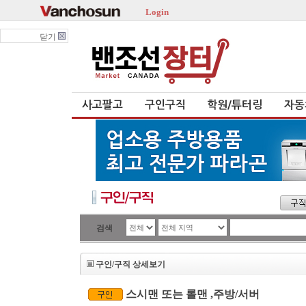
Login
닫기
사고팔고
구인구직
학원/튜터링
자동
검색
구인/구직 상세보기
스시맨 또는 롤맨 ,주방/서버