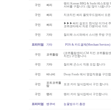
랭리 Korean BBQ & Sushi 레스토
구인
써리
서버를 구합니다. (팁 많이 나옵니다~
구인
써리
치코치킨 써리 플릿우드점에서 오픈
▶▶▶써리 길포드 한식당 이가네 주
구인
써리
코퀴센타에서 차로 15분이내 거리
구인
기타
칠리왁 스시와에서 스시맨 주방 구
프리미엄
기타
POS & 카드결제(Merchant Servic
(코퀴틀람센터) CM 치킨 코퀴틀람
구인
코퀴틀람
치킨) 구인합니다.
구인
기타
칠리왁 곤스시 직원 모집 합니다
구인
버나비
Dway Foods 에서 영업직원을 구인
포트코퀴틀
구인
포코 카이 일식집에서 구인 합니다.
람
구인
랭리
랭리 카이 일식집에서 구인합니다.
프리미엄
밴쿠버
눈꽃빙수기 총판