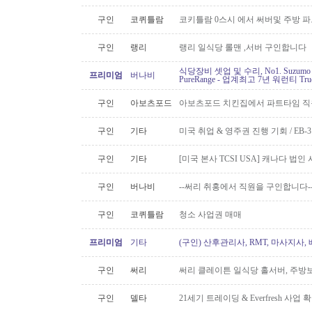
구인
코퀴틀람
코키틀람 0스시 에서 써버및 주방 
구인
랭리
랭리 일식당 롤맨 ,서버 구인합니다
식당장비 셋업 및 수리, No1. Suzu
프리미엄
버나비
PureRange - 업계최고 7년 워런티 Tr
구인
아보츠포드
아보츠포드 치킨집에서 파트타임 직
구인
기타
미국 취업 & 영주권 진행 기회 / EB
구인
기타
[미국 본사 TCSI USA] 캐나다 법
구인
버나비
--써리 취홍에서 직원을 구인합니다-
구인
코퀴틀람
청소 사업권 매매
프리미엄
기타
(구인) 산후관리사, RMT, 마사지사
구인
써리
써리 클레이튼 일식당 홀서버, 주방보
구인
델타
21세기 트레이딩 & Everfresh 사