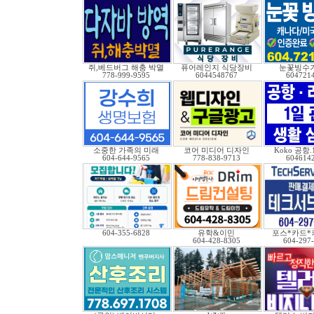
쥐,베드버그 해충 박멸
퓨어레인지 식당장비
눈꽃빙수기
778-999-9595
6044548767
604721
소중한 가족의 미래
코어 미디어 디자인
Koko 공항
604-644-9565
778-838-9713
604614
604-355-6828
유학&이민
포스*카드*
604-428-8305
604-297