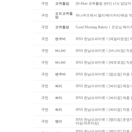
구인
코퀴틀람
[H-Mart 코퀴틀람 센터] 시식 담당
포트코퀴틀
구인
하나푸즈에서 델리/베이커리/배송 
람
구인
코퀴틀람
Good Morning Bakeryㅣ굿모닝
구인
밴쿠버
HNS 한남슈퍼마켓ㅣ[예일타운점] 
구인
버나비
HNS 한남슈퍼마켓ㅣ[버나비점] 직원
구인
버나비
HNS 한남슈퍼마켓ㅣ[메트로점] 직원
구인
밴쿠버
HNS 한남슈퍼마켓ㅣ[랍슨점] 직원 모
구인
써리
HNS 한남수퍼마켓ㅣ[써리점] 매장 
구인
써리
HNS 한남슈퍼마켓ㅣ[써리점] 제품 
구인
써리
HNS 한남슈퍼마켓ㅣ[써리점] 직원 
HNS 한남슈퍼마켓ㅣ[랭리점] 운영지
구인
랭리
타임/파트타임)
HNS 한남슈퍼마켓ㅣ[랭리점] 직원 