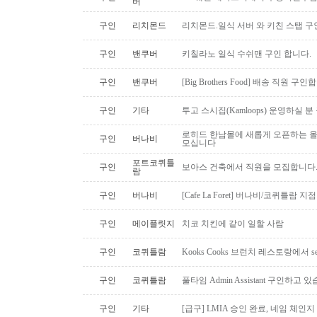
버
구인
리치몬드
리치몬드.일식 서버 와 키친 스탭 구
구인
밴쿠버
키칠라노 일식 수쉬맨 구인 합니다.
구인
밴쿠버
[Big Brothers Food] 배송 직원 구
구인
기타
투고 스시집(Kamloops) 운영하실 
로히드 한남몰에 새롭게 오픈하는 올
구인
버나비
모십니다
포트코퀴틀
구인
보아스 건축에서 직원을 모집합니다
람
구인
버나비
[Cafe La Foret] 버나비/코퀴틀람 
구인
메이플릿지
치코 치킨에 같이 일할 사람
구인
코퀴틀람
Kooks Cooks 브런치 레스토랑에서 s
구인
코퀴틀람
풀타임 Admin Assistant 구인하고 
구인
기타
[급구] LMIA 승인 완료, 네임 체인지 