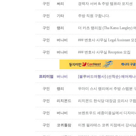
구인
써리
경력자 서버 & 주방 템퓨라 포지션
구인
기타
주방 직원 구합니다.
구인
랭리
더 카츠 랭리점 (Tha Katsu Langl
구인
버나비
### 변호사 사무실 Legal Assistant 
구인
버나비
### 변호사 사무실 Reception 모집
프리미엄
버나비
[블루버드여행사] (선착순) 에어캐나다
구인
랭리
우마미 스시 랭리에서 주방 스텝분 
구인
리치몬드
리치몬드 한식당 대장금 요리사 구
구인
버나비
브렌트우드 세종미용실에서 디자이너
구인
코퀴틀람
이젠 필라테스 코퀴 지점에서 강사