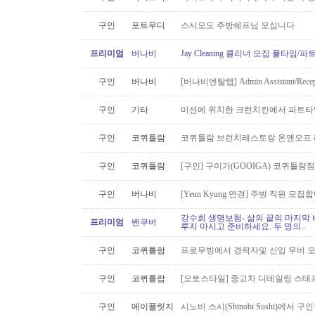
구인
포트무디
스시모도 주방쉐프님 모십니다
프리미엄
버나비
Jay Cleaning 클리너 모집 풀타임/
구인
버나비
[버나비덴탈랩] Admin Assistant/Recept
구인
기타
미션에 위치한 크런치킨에서 파트타
구인
코퀴틀람
코퀴틀람 브런치레스토랑 온앤오프 
구인
코퀴틀람
[구인] 구이가(GOOIGA) 코퀴틀람점 핫
구인
버나비
[Yeun Kyung 연경] 주방 직원 모집합
강수희 생명보험- 삶의 끝의 마지막 
프리미엄
밴쿠버
루지 마시고 준비하세요. 두 명의..
구인
코퀴틀람
프로무빙에서 경력자및 신입 무버 
구인
코퀴틀람
[오토스타일] 중고차 디테일링 스태프 
구인
메이플릿지
시노비 스시(Shinobi Sushi)에서 구