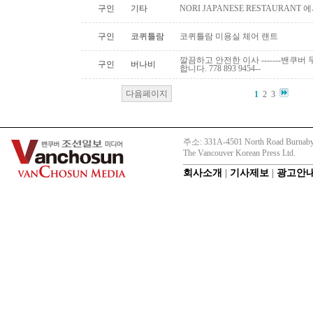
구인
기타
NORI JAPANESE RESTAURAN
구인
코퀴틀람
코퀴틀람 미용실 체어 랜트
깔끔하고 안전한 이사 -------밴쿠버 무
구인
버나비
합니다. 778 893 9454--
다음페이지
1
2
3
주소: 331A-4501 North Road Burnaby
The Vancouver Korean Press Ltd.
회사소개
|
기사제보
|
광고안