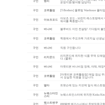
구인
랭리
운영지원/붕어빵 담당자)
구인
코퀴틀람
[T-Brothers] 물류팀 Warehouse 
아보츠 포드 - 브런치 레스토랑에서 주
구인
아보츠포드
워셔를 확충합니다.
구인
버나비
블루버드 이민 컨설팅! 기다림의 불
구인
코퀴틀람
학원에서 주요과목 가르치실 선생님
구인
버나비
직원 구인합니다
리치몬드에 위치한 식품 무역 도매
구인
리치몬드
다. (물류)
구인
버나비
마켓리본 버나비점 정육, 야채, 매장
[마켓리본 코퀴틀람점] 매일 점심 무료 
구인
코퀴틀람
서 성실한 직원을 모십니다.
구인
델타
트왓슨에 있는 카모메 일식 레스토랑
뉴웨스터민
구인
뉴웨스트민스터에 위치한 Kioku Kitche
스터
웨스트밴쿠
구인
###웨밴 메가스시에서 주방직원구합