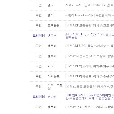
구인
델타
21세기 트레이딩 & Everfresh 사
구인
랭리
-- 랭리 Gratia Cafe에서 구인합니다 --
구인
코퀴틀람
[H-MART 코퀴틀람] 캐셔부/그로
[테크서브 POS] 포스, 카드기, 온라
프리미엄
밴쿠버
털메뉴판
구인
밴쿠버
[H-MART UBC] 동양부/캐시어부 
구인
밴쿠버
[H-Mart 다운타운] 레스토랑부, 
구인
기타
[H-MART 빅토리아] 야채부/핫푸
구인
리치몬드
[H-MART 리치몬드] 야채부/수산
포트코퀴틀
구인
[H-Mart 포트 코퀴틀람] 캐시어부
람
HDC웹&그래픽스-디자인&하이엔드 
프리미엄
버나비
팅-구글광고에서 우체국 광고전단 
구인
밴쿠버
[H-Mart 던바] 핫푸드부/야채부/동