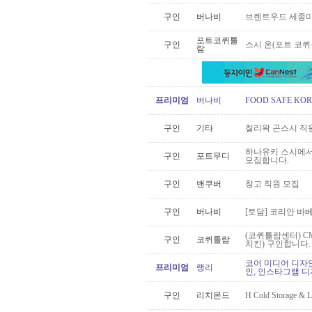
구인
버나비
브렌트우드 세종미
포트코퀴틀
구인
스시 온(포트 코
람
프리미엄
버나비
FOOD SAFE K
구인
기타
칠리왁 곤스시 직
하나유키 스시에서 
구인
포트무디
모집합니다.
구인
밴쿠버
창고 직원 모집
구인
버나비
[토담] 코리안 바
(코퀴틀람센터) 
구인
코퀴틀람
치킨) 구인합니다.
코어 미디어 디자인
프리미엄
랭리
인, 인스타그램 디자
구인
리치몬드
H Cold Storag