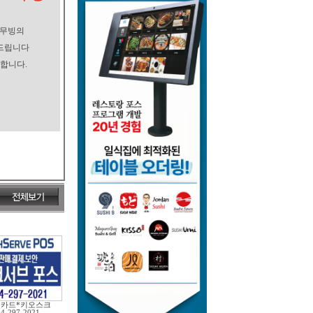
로무빙의
드립니다
합니다.
*카드*키오스크
04-297-2021