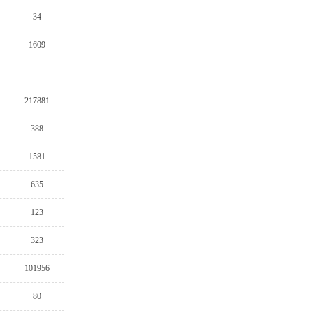
34
1609
217881
388
1581
635
123
323
101956
80