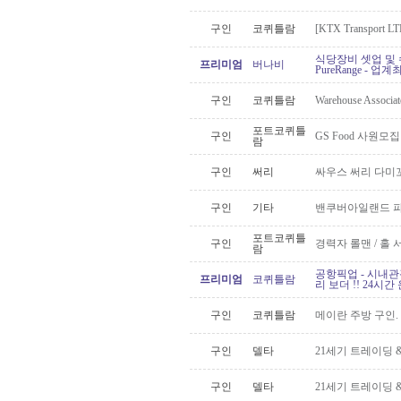
구인
코퀴틀람
[KTX Transpo
식당장비 셋업 및 수
프리미엄
버나비
PureRange - 업
구인
코퀴틀람
Warehouse Ass
포트코퀴틀
구인
GS Food 사원모집
람
구인
써리
싸우스 써리 다미
구인
기타
밴쿠버아일랜드 파
포트코퀴틀
구인
경력자 롤맨 / 홀 
람
공항픽업 - 시내관
프리미엄
코퀴틀람
리 보더 !! 24시간 운
구인
코퀴틀람
메이란 주방 구인.
구인
델타
21세기 트레이딩 &
구인
델타
21세기 트레이딩 &