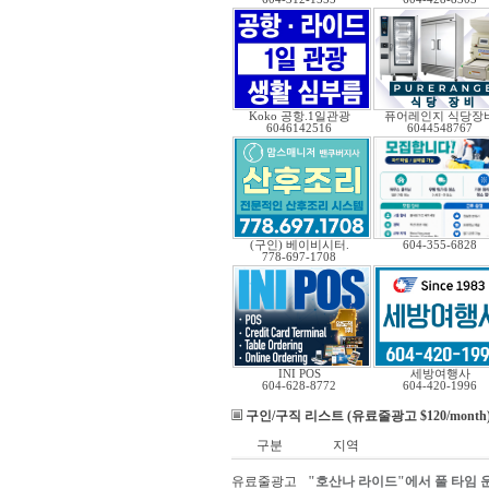
Koko 공항.1일관광
퓨어레인지 식당장
6046142516
6044548767
(구인) 베이비시터.
604-355-6828
778-697-1708
INI POS
세방여행사
604-628-8772
604-420-1996
구인/구직 리스트 (유료줄광고 $120/month
구분
지역
유료줄광고
"호산나 라이드"에서 풀 타임 