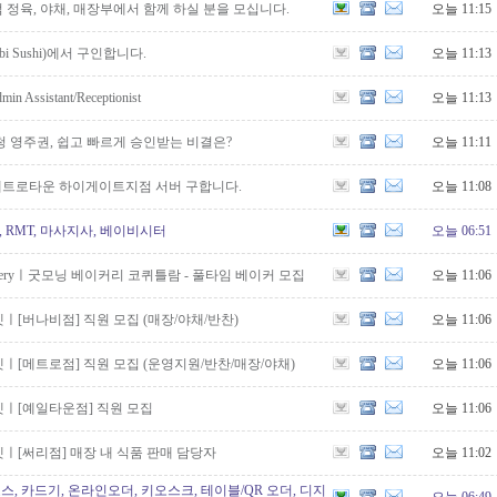
정육, 야채, 매장부에서 함께 하실 분을 모십니다.
오늘 11:15
bi Sushi)에서 구인합니다.
오늘 11:13
ssistant/Receptionist
오늘 11:13
 영주권, 쉽고 빠르게 승인받는 비결은?
오늘 11:11
 메트로타운 하이게이트지점 서버 구합니다.
오늘 11:08
, RMT, 마사지사, 베이비시터
오늘 06:51
g Bakeryㅣ굿모닝 베이커리 코퀴틀람 - 풀타임 베이커 모집
오늘 11:06
ㅣ[버나비점] 직원 모집 (매장/야채/반찬)
오늘 11:06
ㅣ[메트로점] 직원 모집 (운영지원/반찬/매장/야채)
오늘 11:06
켓ㅣ[예일타운점] 직원 모집
오늘 11:06
ㅣ[써리점] 매장 내 식품 판매 담당자
오늘 11:02
포스, 카드기, 온라인오더, 키오스크, 테이블/QR 오더, 디지