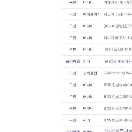
구인
버나비
마켓리본 버나비점 
구인
메이플릿지
시노비 스시(Shino
구인
버나비
[버나비덴탈랩] Admin A
구인
버나비
캐나다 배우자 초청
구인
버나비
[구인] 스시가든
프리미엄
기타
(구인) 산후관리사
구인
코퀴틀람
Good Mornin
구인
버나비
HNS 한남슈퍼마켓
구인
버나비
HNS 한남슈퍼마켓
구인
밴쿠버
HNS 한남슈퍼마
구인
써리
HNS 한남수퍼마켓
[테크서브 POS] 