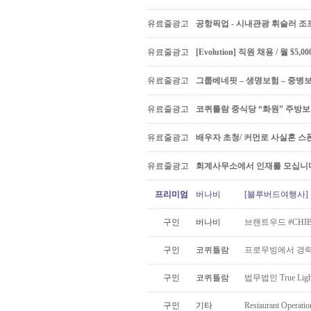
유료줄광고
공항픽업 - 시내관광 휘슬러 조프
유료줄광고
[Evolution] 직원 채용 / 월 $
유료줄광고
그룹베네핏 – 생명보험 – 중병
유료줄광고
코퀴틀람 중식당 “화원” 주방
유료줄광고
배우자 초청/ 커먼로 사실혼 스폰
유료줄광고
회계사무소에서 인재를 모십니다 Ac
프리미엄
버나비
[블루버드여행사] 
구인
버나비
브랜트우드 #CHI
구인
코퀴틀람
프로무빙에서 경력
구인
코퀴틀람
법무법인 True Lig
구인
기타
Restaurant Operatio