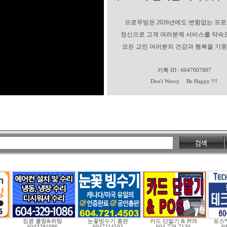
프로무빙은 2026년에도 변함없는 프
정신으로 고객 여러분께 서비스를 약속
모든 교민 여러분의 건강과 행복을 기원
카톡 ID : 6047007887
Don't Worry. Be Happy !!!
킹콩 쿨링&히팅
눈꽃빙수기 총판
카드 단말기 & POS
포스
6043291086
6047214503
604-729-7130
6