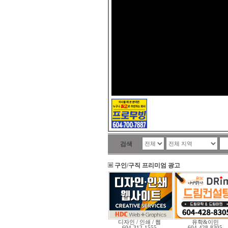
검색
구인/구직 프리미엄 광고
디자인 / 인쇄 / 웹
유학&이민
604-312-1555
604-428-8305