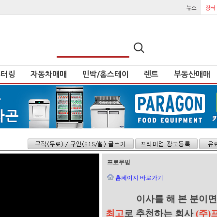
튜터링
자동차매매
민박/홈스테이
렌트
부동산매매
프로무빙
홈페이지 바로가기
이사를 해 본 분이면
최고
로
추천하는 회사
(주