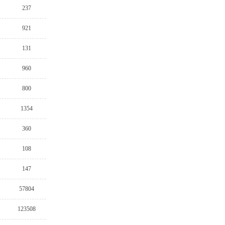
237
921
131
960
800
1354
360
108
147
57804
123508