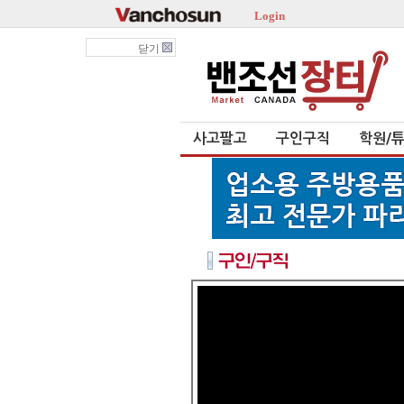
Login
닫기
사고팔고
구인구직
학원/