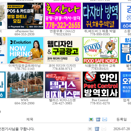
비
ePayment Inc
연중무휴 / 24시간
쥐,베드버그 해충 박멸
소중
604-353-2939
7783232655
778-999-9595
6
이색직업유급트레이닝
코어 미디어 디자인
식품안전 한국어 교육
블
778-792-1143
778-838-9713
7783181021
6
WWS
텔러스 비지니스맨
Pest Control
업계
604-358-2990
236-427-3985
778-951-0270
6
)
제목
등록일
운전기사님을 구합니다.
2026-07-28