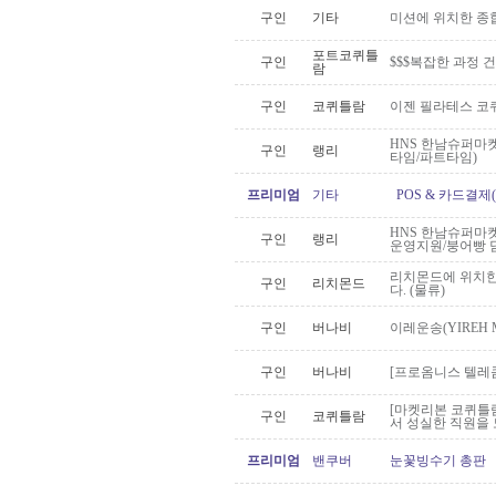
구인
기타
미션에 위치한 종
포트코퀴틀
구인
$$$복잡한 과정 
람
구인
코퀴틀람
이젠 필라테스 코
HNS 한남슈퍼마켓
구인
랭리
타임/파트타임)
프리미엄
기타
POS & 카드결제(Me
HNS 한남슈퍼마켓
구인
랭리
운영지원/붕어빵 
리치몬드에 위치한
구인
리치몬드
다. (물류)
구인
버나비
이레운송(YIREH 
구인
버나비
[프로옴니스 텔레콤
[마켓리본 코퀴틀람점
구인
코퀴틀람
서 성실한 직원을 
프리미엄
밴쿠버
눈꽃빙수기 총판