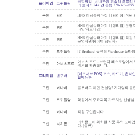
공항픽업 - 시내관광 휘슬러 조프리 
프리미엄
코퀴틀람
리 보더 !! 24시간 운행 778-323-2655
구인
써리
HNS 한남슈퍼마켓ㅣ[써리점] 직원 
HNS 한남슈퍼마켓ㅣ[랭리점] 운영지
구인
랭리
타임/파트타임)
HNS 한남슈퍼마켓ㅣ[랭리점] 직원 
구인
랭리
운영지원/붕어빵 담당자)
구인
코퀴틀람
[T-Brothers] 물류팀 Warehouse 
아보츠 포드 - 브런치 레스토랑에서 주
구인
아보츠포드
워셔를 확충합니다.
[테크서브 POS] 포스, 카드기, 온라
프리미엄
밴쿠버
털메뉴판
구인
버나비
블루버드 이민 컨설팅! 기다림의 불
구인
코퀴틀람
학원에서 주요과목 가르치실 선생님
구인
버나비
직원 구인합니다
리치몬드에 위치한 식품 무역 도매
구인
리치몬드
다. (물류)