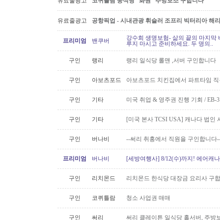
유료줄광고
코퀴틀람 중식당 “화원” 주방보조 구합니다
유료줄광고
공항픽업 - 시내관광 휘슬러 조프리 빅터리아 해리슨온
강수희 생명보험- 삶의 끝의 마지막 
프리미엄
밴쿠버
루지 마시고 준비하세요. 두 명의..
구인
랭리
랭리 일식당 롤맨 ,서버 구인합니다
구인
아보츠포드
아보츠포드 치킨집에서 파트타임 직
구인
기타
미국 취업 & 영주권 진행 기회 / EB
구인
기타
[미국 본사 TCSI USA] 캐나다 법
구인
버나비
--써리 취홍에서 직원을 구인합니다-
프리미엄
버나비
[세방여행사] 8/12(수)까지! 에어캐나
구인
리치몬드
리치몬드 한식당 대장금 요리사 구
구인
코퀴틀람
청소 사업권 매매
구인
써리
써리 클레이튼 일식당 홀서버, 주방보