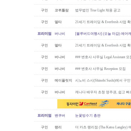
구인
코퀴틀람
법무법인 True Light 채용 공고
구인
델타
21세기 트레이딩 & Everfresh 사
프리미엄
버나비
[블루버드여행사] (오늘 마감) 에어캐
구인
델타
21세기 트레이딩 & Everfresh 사
구인
버나비
### 변호사 사무실 Legal Assistant 
구인
버나비
### 변호사 사무실 Reception 모집
구인
메이플릿지
시노비 스시(Shinobi Sushi)에서 구
구인
버나비
캐나다 배우자 초청 영주권, 쉽고 빠
프리미엄
밴쿠버
눈꽃빙수기 총판
구인
랭리
더 카츠 랭리점 (Tha Katsu Langl