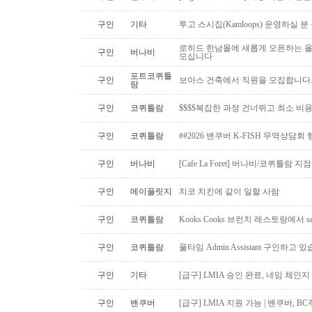
구인
기타
투고 스시집(Kamloops) 운영하실 
로히드 한남몰에 새롭게 오픈하는 올
구인
버나비
모십니다
포트코퀴틀
구인
보아스 건축에서 직원을 모집합니다
람
구인
코퀴틀람
$$$$복잡한 과정 건너뛰고 최소 비
구인
코퀴틀람
##2026 밴쿠버 K-FISH 무역상담회
구인
버나비
[Cafe La Foret] 버나비/코퀴틀람 
구인
메이플릿지
치코 치킨에 같이 일할 사람
구인
코퀴틀람
Kooks Cooks 브런치 레스토랑에서 s
구인
코퀴틀람
풀타임 Admin Assistant 구인하고 
구인
기타
[급구] LMIA 승인 완료, 네임 체인지 
구인
밴쿠버
[급구] LMIA 지원 가능 | 밴쿠버, 