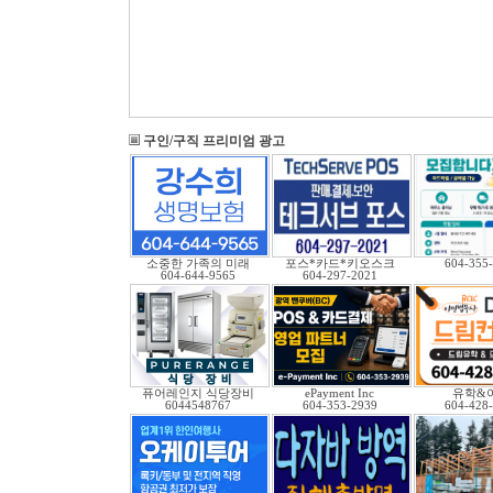
구인/구직 프리미엄 광고
소중한 가족의 미래
포스*카드*키오스크
604-355
604-644-9565
604-297-2021
퓨어레인지 식당장비
ePayment Inc
유학&
6044548767
604-353-2939
604-428