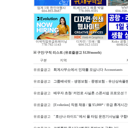
업계 1위 한인여행사
쥐,베드버그 해충 박멸
WW
604-893-8687
778-999-9595
604-358
이색직업유급트레이닝
디자인 / 인쇄 / 웹
Koko 공항
778-792-1143
604-312-1555
604614
구인/구직 리스트 (유료줄광고 $120/month)
구분
지역
유료줄광고
회계사무소에서 인재를 모십니다 Accountants
유료줄광고
그룹베네핏 – 생명보험 – 중병보험 – 유산상속플
유료줄광고
배우자 초청/ 커먼로 사실혼 스폰서쉽 프로모션 !!
유료줄광고
[Evolution] 직원 채용 / 월 $5,000* / 유급 휴
유료줄광고
"호산나 라이드"에서 풀 타임 운전기사님을 구합