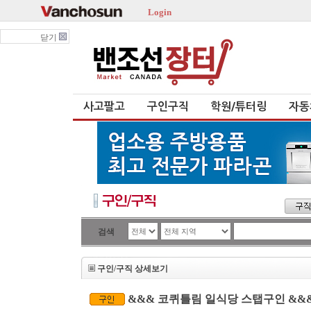
Login
닫기
사고팔고
구인구직
학원/튜터링
자동
검색
구인/구직 상세보기
&&& 코퀴틀림 일식당 스탭구인 &&