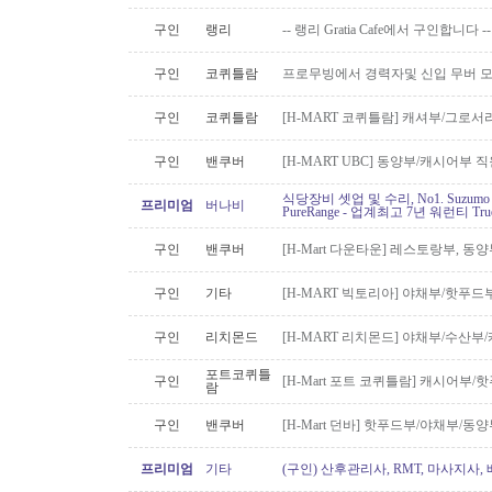
구인
랭리
-- 랭리 Gratia Cafe에서 구인합니다 --
구인
코퀴틀람
프로무빙에서 경력자및 신입 무버 
구인
코퀴틀람
[H-MART 코퀴틀람] 캐셔부/그로
구인
밴쿠버
[H-MART UBC] 동양부/캐시어부 
식당장비 셋업 및 수리, No1. Suzu
프리미엄
버나비
PureRange - 업계최고 7년 워런티 Tr
구인
밴쿠버
[H-Mart 다운타운] 레스토랑부, 
구인
기타
[H-MART 빅토리아] 야채부/핫푸
구인
리치몬드
[H-MART 리치몬드] 야채부/수산
포트코퀴틀
구인
[H-Mart 포트 코퀴틀람] 캐시어부
람
구인
밴쿠버
[H-Mart 던바] 핫푸드부/야채부/동
프리미엄
기타
(구인) 산후관리사, RMT, 마사지사