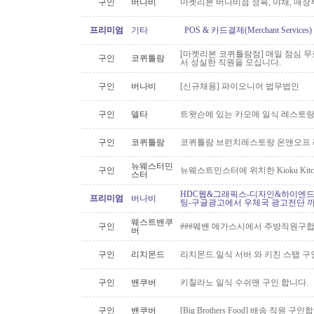
구인
버나비
마켓리본 버나비점 정육, 야채, 매장
프리미엄
기타
POS & 카드결제(Merchant Servic
[마켓리본 코퀴틀람점] 매일 점심 무료 
구인
코퀴틀람
서 성실한 직원을 모십니다.
구인
버나비
[신규채용] 파이오니어 법무법인
구인
델타
트왓슨에 있는 카모메 일식 레스토랑
구인
코퀴틀람
코퀴틀람 브런치레스토랑 온앤오프 
뉴웨스터민
구인
뉴웨스트민스터에 위치한 Kioku Kitche
스터
HDC웹&그래픽스-디자인&하이엔드 
프리미엄
버나비
팅-구글광고에서 우체국 광고전단 
웨스트밴쿠
구인
###웨밴 메가스시에서 주방직원구합
버
구인
리치몬드
리치몬드.일식 서버 와 키친 스탭 구
구인
밴쿠버
키칠라노 일식 수쉬맨 구인 합니다.
구인
밴쿠버
[Big Brothers Food] 배송 직원 구