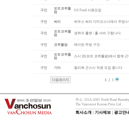
포트코퀴틀
구인
GS Food 사원모집
람
구인
써리
싸우스 써리 다미꼬스시에서 주방스
포트코퀴틀
구인
경력자 롤맨 / 홀 서버 구합니다.
람
구인
코퀴틀람
메이란 주방 구인.
포트코퀴틀
구인
스시 온(포트 코퀴틀람)에서 함께 
람
구인
기타
칠리왁 곤스시 직원 모집 합니다
다음페이지
1
2
3
주소: 331A-4501 North Road Burnaby
The Vancouver Korean Press Ltd.
회사소개
|
기사제보
|
광고안