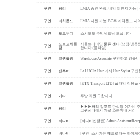
구인
써리
LMIA 승인 완료, 네임 체인지 가능 |
구인
리치몬드
LMIA 지원 가능| BC주 리치몬드 
구인
포트무디
스시모도 주방쉐프님 모십니다
포트코퀴틀
서울트레이딩 물류 센타 (냉장/냉동팀
구인
람
합니다 (풀타임)
구인
코퀴틀람
Warehouse Associate 구인하고 있습
구인
밴쿠버
La LUCIA Hair 에서 Hair Stylist 
구인
코퀴틀람
[KTX Transport LTD] 풀타임 
구인
기타
주방 직원 구합니다.
▶▶▶써리 길포드 한식당 이가네 주
구인
써리
코퀴센타에서 차로 15분이내 거리
구인
버나비
[버나비덴탈랩] Admin Assistant/Recept
구인
버나비
[구인] 스시가든 메트로타운 하이게