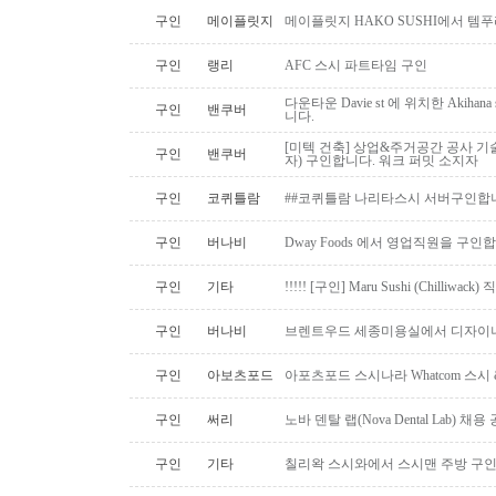
구인
메이플릿지
메이플릿지 HAKO SUSHI에서 템
구인
랭리
AFC 스시 파트타임 구인
다운타운 Davie st 에 위치한 Akiha
구인
밴쿠버
니다.
[미텍 건축] 상업&주거공간 공사 기
구인
밴쿠버
자) 구인합니다. 워크 퍼밋 소지자
구인
코퀴틀람
##코퀴틀람 나리타스시 서버구인합
구인
버나비
Dway Foods 에서 영업직원을 구인
구인
기타
!!!!! [구인] Maru Sushi (Chilliwack)
구인
버나비
브렌트우드 세종미용실에서 디자이너
구인
아보츠포드
아포츠포드 스시나라 Whatcom 스시
구인
써리
노바 덴탈 랩(Nova Dental Lab) 채용 공
구인
기타
칠리왁 스시와에서 스시맨 주방 구