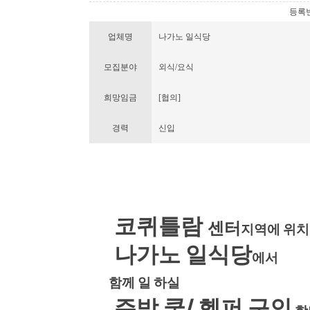
등록번호 
업체명
나가노 일식당
모집분야
외식/요식
희망임금
[협의]
경력
신입
코퀴틀람
센터
지역에 위
나가노 일식당
에서
함께 일 하실
주방 쿡/ 헬퍼 구인