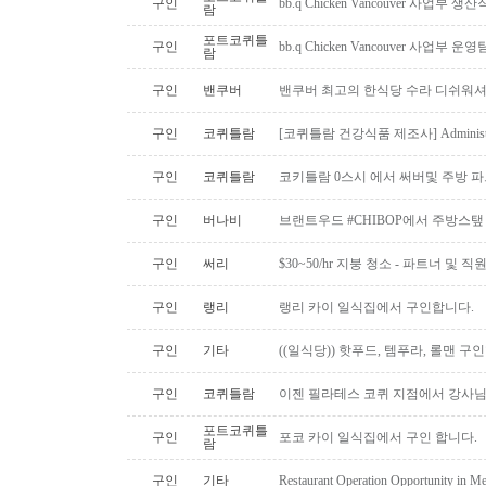
구인
bb.q Chicken Vancouver 사업부
람
포트코퀴틀
구인
bb.q Chicken Vancouver 사업부
람
구인
밴쿠버
밴쿠버 최고의 한식당 수라 디쉬워셔
구인
코퀴틀람
[코퀴틀람 건강식품 제조사] Administrato
구인
코퀴틀람
코키틀람 0스시 에서 써버및 주방 
구인
버나비
브랜트우드 #CHIBOP에서 주방스탶
구인
써리
$30~50/hr 지붕 청소 - 파트너 및 직
구인
랭리
랭리 카이 일식집에서 구인합니다.
구인
기타
((일식당)) 핫푸드, 템푸라, 롤맨 
구인
코퀴틀람
이젠 필라테스 코퀴 지점에서 강사
포트코퀴틀
구인
포코 카이 일식집에서 구인 합니다.
람
구인
기타
Restaurant Operation Opportunity in M