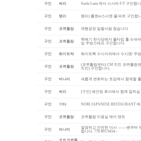
구인
써리
Sushi Luna 에서 스시바 F/T 구인합
구인
랭리
랭리) 롤맨or스시맨 풀/파트 구인합니
구인
코퀴틀람
제빵공장 일할사람 찾습니다
뚝배기 한식당에서 풀타임 홀 슈퍼
구인
코퀴틀람
임 주방스테프 구인합니다.
구인
화이트락
화이트롹 수시이와에서 수시맨/ 주방
(코퀴틀람센터) CM 치킨 코퀴틀람
구인
코퀴틀람
치킨) 구인합니다.
구인
버나비
새롭게 변화하는 토담에서 함께할 홀
구인
써리
[구인] 페인팅 회사에서 함께 일하실
구인
기타
NORI JAPANESE RESTAURAN
구인
코퀴틀람
코퀴틀람 미용실 체어 랜트
깔끔하고 안전한 이사 -------밴쿠버 무
구인
버나비
합니다. 778 893 9454--
포트코퀴틀