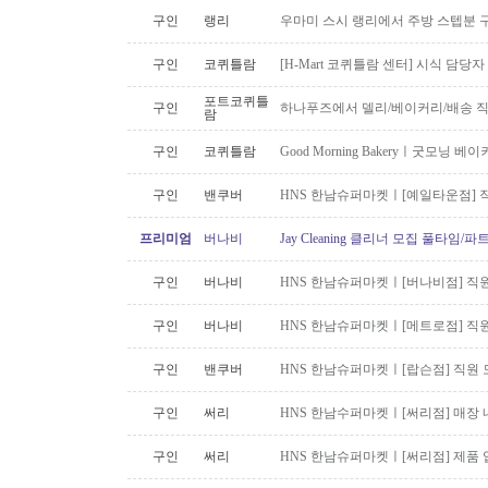
구인
랭리
우마미 스시 랭리에서 주방 스텝분 
구인
코퀴틀람
[H-Mart 코퀴틀람 센터] 시식 담당
포트코퀴틀
구인
하나푸즈에서 델리/베이커리/배송 
람
구인
코퀴틀람
Good Morning Bakeryㅣ굿모닝
구인
밴쿠버
HNS 한남슈퍼마켓ㅣ[예일타운점] 
프리미엄
버나비
Jay Cleaning 클리너 모집 풀타임/
구인
버나비
HNS 한남슈퍼마켓ㅣ[버나비점] 직원
구인
버나비
HNS 한남슈퍼마켓ㅣ[메트로점] 직원
구인
밴쿠버
HNS 한남슈퍼마켓ㅣ[랍슨점] 직원 모
구인
써리
HNS 한남수퍼마켓ㅣ[써리점] 매장 
구인
써리
HNS 한남슈퍼마켓ㅣ[써리점] 제품 