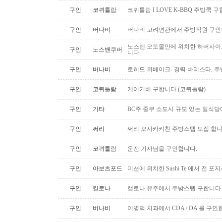
구인
코퀴틀람
코퀴틀람 I LOVE K-BBQ 주빙쿡 
구인
버나비
버나비 고려면관에서 주방직원 구인
노스벤 오토몰안에 위치한 하버사이
구인
노스밴쿠버
니다
구인
버나비
로히드 위베이크- 경력 바리스타, 
구인
코퀴틀람
케어기버 구합니다.(코퀴틀람)
구인
기타
BC주 중부 소도시 규모 있는 일식
구인
써리
써리 오사카키친 주방스텝 모집 합
구인
코퀴틀람
운전 기사님을 구인합니다.
구인
아보츠포드
미션에 위치한 Sushi Te 에서 전 
구인
킬로나
캘로나 유주에서 주방스텝 구합니다
구인
버나비
이병덕 치과에서 CDA / DA 를 구