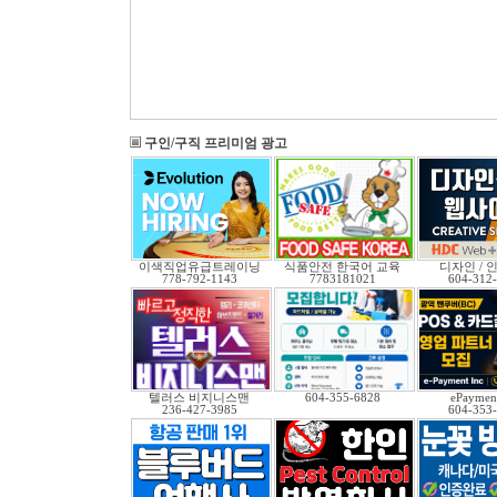
구인/구직 프리미엄 광고
이색직업유급트레이닝
식품안전 한국어 교육
디자인 / 인
778-792-1143
7783181021
604-312
텔러스 비지니스맨
604-355-6828
ePayment
236-427-3985
604-353