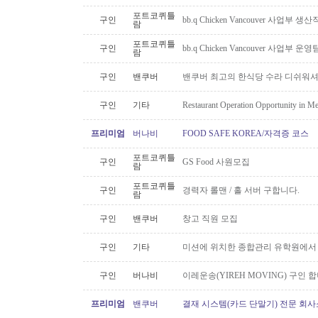
포트코퀴틀
구인
bb.q Chicken Vancouver 사업부
람
포트코퀴틀
구인
bb.q Chicken Vancouver 사업부
람
구인
밴쿠버
밴쿠버 최고의 한식당 수라 디쉬워셔
구인
기타
Restaurant Operation Opportunity in M
프리미엄
버나비
FOOD SAFE KOREA/자격증 코스
포트코퀴틀
구인
GS Food 사원모집
람
포트코퀴틀
구인
경력자 롤맨 / 홀 서버 구합니다.
람
구인
밴쿠버
창고 직원 모집
구인
기타
미션에 위치한 종합관리 유학원에서
구인
버나비
이레운송(YIREH MOVING) 구인 
프리미엄
밴쿠버
결재 시스템(카드 단말기) 전문 회사