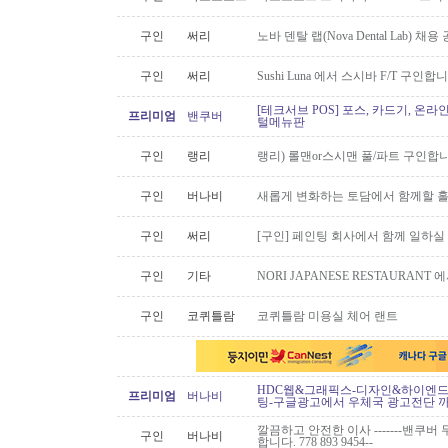
구인
써리
노바 덴탈 랩(Nova Dental Lab) 채용 공
구인
써리
Sushi Luna 에서 스시바 F/T 구인합
[테크서브 POS] 포스, 카드기, 온라
프리미엄
밴쿠버
털메뉴판
구인
랭리
랭리) 롤맨or스시맨 풀/파트 구인합니
구인
버나비
새롭게 변화하는 토담에서 함께할 홀
구인
써리
[구인] 페인팅 회사에서 함께 일하실
구인
기타
NORI JAPANESE RESTAURAN
구인
코퀴틀람
코퀴틀람 미용실 체어 랜트
HDC웹&그래픽스-디자인&하이엔드 
프리미엄
버나비
팅-구글광고에서 우체국 광고전단 
깔끔하고 안전한 이사 -------밴쿠버 무
구인
버나비
합니다. 778 893 9454--