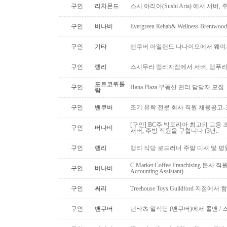
구인
리치몬드
스시 아리아(Sushi Aria) 에서 서버
구인
버나비
Evergreen Rehab& Wellness B
구인
기타
벤쿠버 아일랜드 나나이모에서 웨이
구인
랭리
스시무라 랭리지점에서 서버, 템푸라,
포트코퀴틀
구인
Hana Plaza 부동산 관리 담당자 모집
람
구인
밴쿠버
조기 유학 전문 회사 직원 채용공고
[구인] BC주 빅토리아 최고의 고용 
구인
버나비
서버, 주방 직원을 구합니다 (3년..
구인
랭리
랭리 식당 로드러너 주말 디셔 및 평
C Market Coffee Franchising 본사 직원 채
구인
버나비
Accounting Assistant)
구인
써리
Treehouse Toys Guildford 지점에
구인
밴쿠버
텐타츠 일식당 (밴쿠버)에서 롤맨 / 