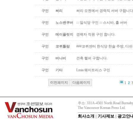
구인
써리
써리 오젠에서 경력직 서버 구합니
구인
노스밴쿠버
::: 일식당 구인 ::: 스시바, 홀 서버
구인
메이플릿지
경력자 직원 구인 합니다.
구인
코퀴틀람
###코퀴센터 한식당 한솔 주방, 디쉬
구인
버나비
건축 헬퍼 구합니다.
구인
기타
Lmia 웨이트리스 구인
이전페이지
다음페이지
1
2
주소: 331A-4501 North Road Burnaby
The Vancouver Korean Press Ltd.
회사소개
|
기사제보
|
광고안