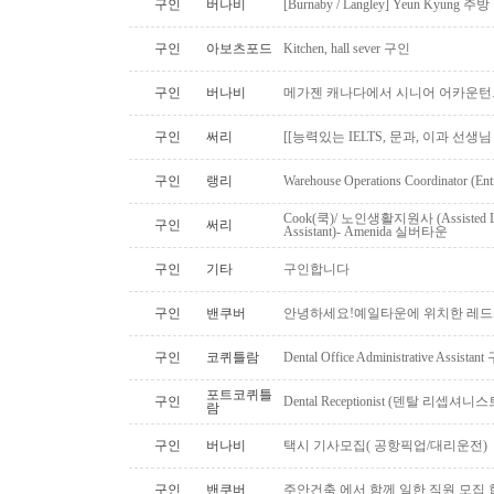
구인
버나비
[Burnaby / Langley] Yeun Kyun
구인
아보츠포드
Kitchen, hall sever 구인
구인
버나비
메가젠 캐나다에서 시니어 어카운턴
구인
써리
[[능력있는 IELTS, 문과, 이과 선생
구인
랭리
Warehouse Operations Coordinator (Ent
Cook(쿡)/ 노인생활지원사 (Assisted Li
구인
써리
Assistant)- Amenida 실버타운
구인
기타
구인합니다
구인
밴쿠버
안녕하세요!예일타운에 위치한 레드
구인
코퀴틀람
Dental Office Administrative Assis
포트코퀴틀
구인
Dental Receptionist (덴탈 리셉
람
구인
버나비
택시 기사모집( 공항픽업/대리운전)
구인
밴쿠버
주안건축 에서 함께 일한 직원 모집 