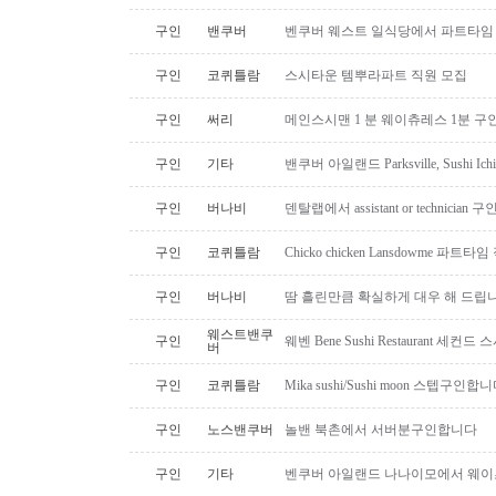
구인
밴쿠버
벤쿠버 웨스트 일식당에서 파트타임 스시맨
구인
코퀴틀람
스시타운 템뿌라파트 직원 모집
구인
써리
메인스시맨 1 분 웨이츄레스 1분 
구인
기타
밴쿠버 아일랜드 Parksville, Sushi 
구인
버나비
덴탈랩에서 assistant or technician
구인
코퀴틀람
Chicko chicken Lansdowme 파
구인
버나비
땀 흘린만큼 확실하게 대우 해 드립니
웨스트밴쿠
구인
웨벤 Bene Sushi Restaurant 세컨
버
구인
코퀴틀람
Mika sushi/Sushi moon 스텝구인합니
구인
노스밴쿠버
놀밴 북촌에서 서버분구인합니다
구인
기타
벤쿠버 아일랜드 나나이모에서 웨이