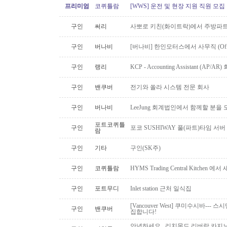
프리미엄
코퀴틀람
[WWS] 운전 및 현장 지원 직원 모집
구인
써리
사뽀로 키친(화이트락)에서 주방파트
구인
버나비
[버나비] 한인모터스에서 사무직 (Off
구인
랭리
KCP - Accounting Assistant (A
구인
밴쿠버
전기와 쏠라 시스템 전문 회사
구인
버나비
LeeJung 회계법인에서 함께할 분을
포트코퀴틀
구인
포코 SUSHIWAY 풀(파트)타임 서버
람
구인
기타
구인(SK주)
구인
코퀴틀람
HYMS Trading Central Kitch
구인
포트무디
Inlet station 근처 일식집
[Vancouver West] 쿠미수시바---
구인
밴쿠버
집합니다!
안녕하세요.. 리치몬드 리버락 카지노