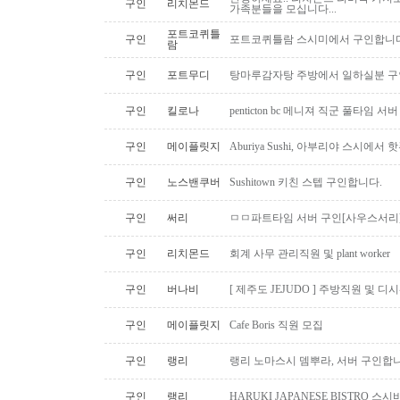
구인
리치몬드
가족분들을 모십니다...
포트코퀴틀
구인
포트코퀴틀람 스시미에서 구인합니다. ( 
람
구인
포트무디
탕마루감자탕 주방에서 일하실분 구인
구인
킬로나
penticton bc 메니져 직군 풀타임 서
구인
메이플릿지
Aburiya Sushi, 아부리야 스시에
구인
노스밴쿠버
Sushitown 키친 스텝 구인합니다.
구인
써리
ㅁㅁ파트타임 서버 구인[사우스서리
구인
리치몬드
회계 사무 관리직원 및 plant worker
구인
버나비
[ 제주도 JEJUDO ] 주방직원 및 
구인
메이플릿지
Cafe Boris 직원 모집
구인
랭리
랭리 노마스시 뎀뿌라, 서버 구인합니
구인
랭리
HARUKI JAPANESE BISTRO 