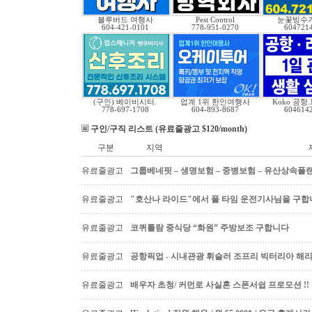
블루버드 여행사
Pest Control
눈꽃빙수기
604-421-0101
778-951-0270
604721
(구인) 베이비시터.
업계 1위 한인여행사
Koko 공항
778-697-1708
604-893-8687
604614
구인/구직 리스트 (유료줄광고 $120/month)
구분
지역
유료줄광고
그룹베네핏 – 생명보험 – 중병보험 – 유산상속플
유료줄광고
"호산나 라이드"에서 풀 타임 운전기사님을 구합
유료줄광고
코퀴틀람 중식당 “화원” 주방보조 구합니다
유료줄광고
공항픽업 - 시내관광 휘슬러 조프리 빅터리아 해리슨온
유료줄광고
배우자 초청/ 커먼로 사실혼 스폰서쉽 프로모션 !!