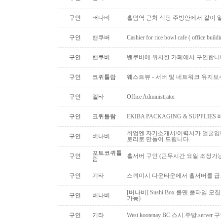
구인
버나비
홀덤역 근처 식당 주방안에서 같이 
구인
밴쿠버
Cashier for rice bowl cafe ( office build
구인
밴쿠버
밴쿠버에 위치한 카페에서 구인합니
구인
코퀴틀람
웨스트뷰 - 서버 및 네트워크 유지보
구인
델타
Office Administrator
구인
코퀴틀람
EKIBA PACKAGING & SUPPLI
취업엔 자기소개서/이력서가 얼굴입니
구인
버나비
토리로 만들어 드립니다.
포트코퀴틀
구인
홀서버 구인 (근무시간 요일 조정가능
람
구인
기타
스쿼미시 다운타운에서 홀서버를 급
[버나비] Sushi Box 롤맨 풀타임 모집
구인
버나비
가능)
구인
기타
West kootenay BC 스시.주방.serve