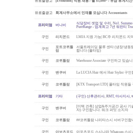
유료줄광고
[Evolution] 직원 채용 / 월 $5,000* / 유급 휴
유료줄광고
회계사무소에서 인재를 모십니다 Accountants
식당장비 셋업 및 수리, No1. Suzu
프리미엄
버나비
PureRange - 업계최고 7년 워런티 Tr
구인
리치몬드
LMIA 지원 가능| BC주 리치몬드 
포트코퀴틀
서울트레이딩 물류 센타 (냉장/냉동팀
구인
람
합니다 (풀타임)
구인
코퀴틀람
Warehouse Associate 구인하고 있습
구인
밴쿠버
La LUCIA Hair 에서 Hair Stylist 
구인
코퀴틀람
[KTX Transport LTD] 풀타임 
프리미엄
기타
(구인) 산후관리사, RMT, 마사지사
[미텍 건축] 상업&주거공간 공사 기
구인
밴쿠버
자) 구인합니다. 워크 퍼밋 소지자
구인
코퀴틀람
##코퀴틀람 나리타스시 서버구인합
구인
아보츠포드
아포츠포드 스시나라 Whatcom 스시