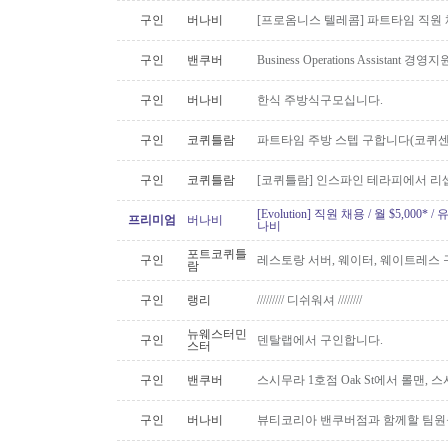
구인
버나비
[프로옴니스 텔레콤] 파트타임 직원
구인
밴쿠버
Business Operations Assista
구인
버나비
한식 주방식구모십니다.
구인
코퀴틀람
파트타임 주방 스텝 구합니다(코퀴센
구인
코퀴틀람
[코퀴틀람] 인스파인 테라피에서 리
[Evolution] 직원 채용 / 월 $5,00
프리미엄
버나비
나비
포트코퀴틀
구인
레스토랑 서버, 웨이터, 웨이트레스
람
구인
랭리
///////// 디쉬워셔 ////////
뉴웨스터민
구인
덴탈랩에서 구인합니다.
스터
구인
밴쿠버
스시무라 1호점 Oak St에서 롤맨, 
구인
버나비
뷰티코리아 밴쿠버점과 함께할 팀원