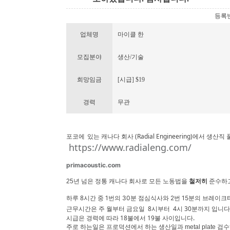
등록번호 
업체명
마이클 한
모집분야
생산/기술
희망임금
[시급] $19
경력
무관
(Radial Engineering)
생산직 
포코에
있는
캐나다
회사
에서
https://www.radialeng.com/
primacoustic.com
25
년 넘은 정통
캐나다 회사로
모든
노동법을
철저히
준수하
8
중 1번의 30분 점심식사와 2번 15분의 브레이
하루
시간
주 월부터 금요일 8
4시 30분까
근무시간은
시부터
지 입니다
시급은 경력에 따라 18불에서 19불 사이입니다.
주로 하는일은 프로덕션에서 하는 생산일과 metal plate 