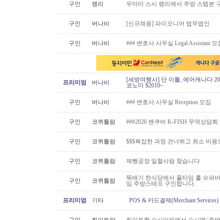
구인
랭리
우마미 스시 랭리에서 주방 스텝분 
구인
버나비
[신규채용] 파이오니어 법무법인
구인
버나비
### 변호사 사무실 Legal Assistant 
[세방여행사] 단 이틀, 에어캐나다 20
프리미엄
버나비
코노미 $2010~
구인
버나비
### 변호사 사무실 Reception 모집
구인
코퀴틀람
###2026 밴쿠버 K-FISH 무역상담
구인
코퀴틀람
$$$복잡한 과정 건너뛰고 최소 비용
구인
코퀴틀람
제빵공장 일할사람 찾습니다
뚝배기 한식당에서 풀타임 홀 슈퍼
구인
코퀴틀람
임 주방스테프 구인합니다.
프리미엄
기타
POS & 카드결제(Merchant Servic