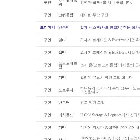
포트코퀴틀
구인
경력자 롤맨 / 홀 서버 구합니다.
람
구인
코퀴틀람
메이란 주방 구인.
프리미엄
밴쿠버
결재 시스템(카드 단말기) 전문 회사
구인
델타
21세기 트레이딩 & Everfresh 사
구인
델타
21세기 트레이딩 & Everfresh 사
포트코퀴틀
구인
스시 온(포트 코퀴틀람)에서 함께 
람
구인
기타
칠리왁 곤스시 직원 모집 합니다
하나유키 스시에서 주방 템푸라 또는 핫
구인
포트무디
모집합니다.
구인
밴쿠버
창고 직원 모집
구인
리치몬드
H Cold Storage & Logistics에
구인
기타
미션에 위치한 종합관리 유학원에서
HNS 한남슈퍼마켓ㅣ[랭리점] 운영지