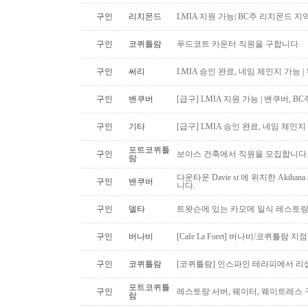
구인
리치몬드
LMIA 지원 가능| BC주 리치몬드 
구인
코퀴틀람
푸드코트 카운터 직원을 구합니다.
구인
써리
LMIA 승인 완료, 네임 체인지 가능 |
구인
밴쿠버
[급구] LMIA 지원 가능 | 밴쿠버, 
구인
기타
[급구] LMIA 승인 완료, 네임 체인지 
포트코퀴틀
구인
보아스 건축에서 직원을 모집합니다
람
다운타운 Davie st 에 위치한 Akiha
구인
밴쿠버
니다.
구인
델타
트왓슨에 있는 카모메 일식 레스토랑
구인
버나비
[Cafe La Foret] 버나비/코퀴틀람 
구인
코퀴틀람
[코퀴틀람] 인스파인 테라피에서 리
포트코퀴틀
구인
레스토랑 서버, 웨이터, 웨이트레스
람