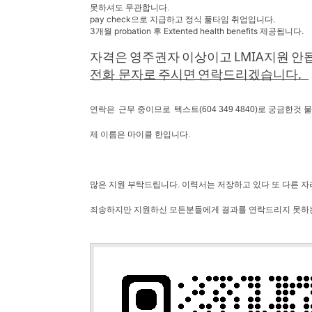
못하셔도 무관합니다.
pay check으로 지급하고 정식 풀타임 취업입니다.
3개월 probation 후 Extented health benefits 제공됩니다.
LMIA
자격은
영주권자
이상이고
지원
안
.
전화 문자로
주시면
연락드리겠습니다
연락은
근무 중이므로
텍스트
(604 349 4840)
로
궁금한것
물
제
이름은
마이클
한입니다
.
많은
지원
부탁드립
니다
. 이력서는 저장하고 있다 또 다른 
죄송하지만 지원하신 모든분들에게 결과를 연락드리지 못하