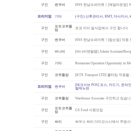
구인
밴쿠버
HNS 한남슈퍼마켓ㅣ[예일타운점] 
프리미엄
기타
(구인) 산후관리사, RMT, 마사지사
포트코퀴틀
구인
포코 카이 일식집에서 구인 합니다.
람
구인
밴쿠버
HNS 한남슈퍼마켓ㅣ[랍슨점] 직원 모
구인
버나비
[버나비덴탈랩] Admin Assistant/Recept
구인
기타
Restaurant Operation Opportunity in M
구인
코퀴틀람
[KTX Transport LTD] 풀타임 
[테크서브 POS] 포스, 카드기, 온라
프리미엄
밴쿠버
털메뉴판
구인
코퀴틀람
Warehouse Associate 구인하고 있습
포트코퀴틀
구인
GS Food 사원모집
람
구인
써리
싸우스 써리 다미꼬스시에서 주방스