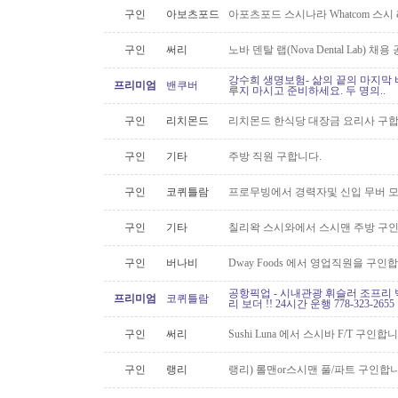
구인
아보츠포드
아포츠포드 스시나라 Whatcom 스시
구인
써리
노바 덴탈 랩(Nova Dental Lab) 채용 공
강수희 생명보험- 삶의 끝의 마지막 
프리미엄
밴쿠버
루지 마시고 준비하세요. 두 명의..
구인
리치몬드
리치몬드 한식당 대장금 요리사 구
구인
기타
주방 직원 구합니다.
구인
코퀴틀람
프로무빙에서 경력자및 신입 무버 
구인
기타
칠리왁 스시와에서 스시맨 주방 구
구인
버나비
Dway Foods 에서 영업직원을 구인
공항픽업 - 시내관광 휘슬러 조프리 
프리미엄
코퀴틀람
리 보더 !! 24시간 운행 778-323-2655
구인
써리
Sushi Luna 에서 스시바 F/T 구인합
구인
랭리
랭리) 롤맨or스시맨 풀/파트 구인합니