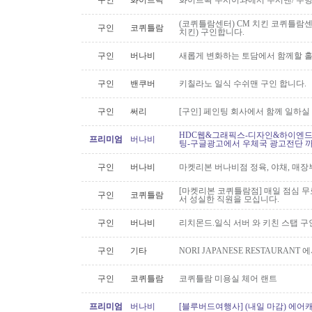
구인
화이트락
화이트롹 수시이와에서 수시맨/ 주방
(코퀴틀람센터) CM 치킨 코퀴틀람
구인
코퀴틀람
치킨) 구인합니다.
구인
버나비
새롭게 변화하는 토담에서 함께할 홀
구인
밴쿠버
키칠라노 일식 수쉬맨 구인 합니다.
구인
써리
[구인] 페인팅 회사에서 함께 일하실
HDC웹&그래픽스-디자인&하이엔드 
프리미엄
버나비
팅-구글광고에서 우체국 광고전단 
구인
버나비
마켓리본 버나비점 정육, 야채, 매장
[마켓리본 코퀴틀람점] 매일 점심 무료 
구인
코퀴틀람
서 성실한 직원을 모십니다.
구인
버나비
리치몬드.일식 서버 와 키친 스탭 구
구인
기타
NORI JAPANESE RESTAURAN
구인
코퀴틀람
코퀴틀람 미용실 체어 랜트
프리미엄
버나비
[블루버드여행사] (내일 마감) 에어캐