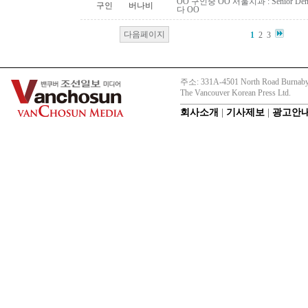
OO 구인중 OO 서울치과 : Senior Den
구인
버나비
다 OO
다음페이지
1
2
3
주소: 331A-4501 North Road Burnaby
The Vancouver Korean Press Ltd.
회사소개
|
기사제보
|
광고안