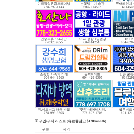
이색직업유급트레이닝
눈꽃빙수기 총판
퓨어레인지 
778-792-1143
6047214503
604454
연중무휴 / 24시간
Koko 공항.1일관광
INI P
7783232655
6046142516
604-628
소중한 가족의 미래
유학&이민
킹콩 쿨링
604-644-9565
604-428-8305
604329
쥐,베드버그 해충 박멸
(구인) 베이비시터.
블루버드 
778-999-9595
778-697-1708
604-421
구인/구직 리스트 (유료줄광고 $120/month)
구분
지역