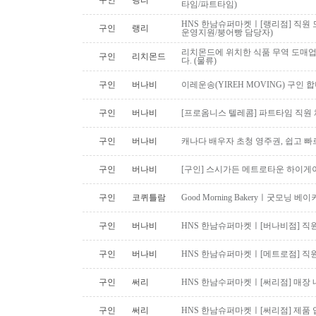
구인
랭리
타임/파트타임)
HNS 한남슈퍼마켓ㅣ[랭리점] 직원 
구인
랭리
운영지원/붕어빵 담당자)
리치몬드에 위치한 식품 무역 도매
구인
리치몬드
다. (물류)
구인
버나비
이레운송(YIREH MOVING) 구인 
구인
버나비
[프로옴니스 텔레콤] 파트타임 직원
구인
버나비
캐나다 배우자 초청 영주권, 쉽고 빠
구인
버나비
[구인] 스시가든 메트로타운 하이게
구인
코퀴틀람
Good Morning Bakeryㅣ굿모닝
구인
버나비
HNS 한남슈퍼마켓ㅣ[버나비점] 직원
구인
버나비
HNS 한남슈퍼마켓ㅣ[메트로점] 직원
구인
써리
HNS 한남수퍼마켓ㅣ[써리점] 매장 
구인
써리
HNS 한남슈퍼마켓ㅣ[써리점] 제품 