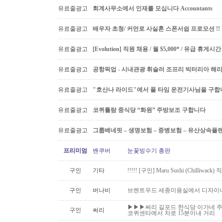
유료줄광고
회계사무소에서 인재를 모십니다 Accountants
유료줄광고
배우자 초청/ 커먼로 사실혼 스폰서쉽 프로모션 !!
유료줄광고
[Evolution] 직원 채용 / 월 $5,000* / 유급 휴
유료줄광고
공항픽업 - 시내관광 휘슬러 조프리 빅터리아 해리슨온
유료줄광고
"호산나 라이드"에서 풀 타임 운전기사님을 구합
유료줄광고
코퀴틀람 중식당 “화원” 주방보조 구합니다
유료줄광고
그룹베네핏 – 생명보험 – 중병보험 – 유산상속플
프리미엄
밴쿠버
눈꽃빙수기 총판
구인
기타
!!!!! [구인] Maru Sushi (Chilliwack)
구인
버나비
브렌트우드 세종미용실에서 디자이너
▶▶▶써리 길포드 한식당 이가네 주
구인
써리
코퀴센타에서 차로 15분이내 거리