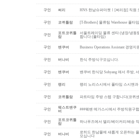
구인
써리
HNS 한남슈퍼마켓ㅣ[써리점] 직원 
구인
코퀴틀람
[T-Brothers] 물류팀 Warehouse 
포트코퀴틀
서울트레이딩 물류 센타 (냉장/냉동팀
구인
람
합니다 (풀타임)
구인
밴쿠버
Business Operations Assista
구인
버나비
한식 주방식구모십니다.
구인
밴쿠버
밴쿠버 한식당 Sohyang 애서 주방,
구인
랭리
랭리 노리스시에서 풀타임 스시맨과
구인
코퀴틀람
파트타임 주방 스텝 구합니다(코퀴센
웨스트밴쿠
구인
###웨밴 메가스시에서 주방직원구합
버
포트코퀴틀
구인
하나푸즈에서 델리/베이커리/배송 
람
로히드 한남몰에 새롭게 오픈하는 올
구인
버나비
모십니다