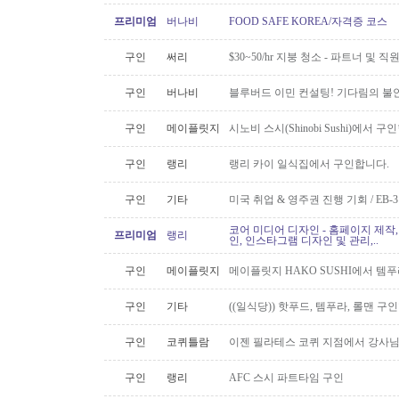
프리미엄
버나비
FOOD SAFE KOREA/자격증 코스
구인
써리
$30~50/hr 지붕 청소 - 파트너 및 직
구인
버나비
블루버드 이민 컨설팅! 기다림의 불
구인
메이플릿지
시노비 스시(Shinobi Sushi)에서 구
구인
랭리
랭리 카이 일식집에서 구인합니다.
구인
기타
미국 취업 & 영주권 진행 기회 / EB
코어 미디어 디자인 - 홈페이지 제작,
프리미엄
랭리
인, 인스타그램 디자인 및 관리,..
구인
메이플릿지
메이플릿지 HAKO SUSHI에서 템
구인
기타
((일식당)) 핫푸드, 템푸라, 롤맨 
구인
코퀴틀람
이젠 필라테스 코퀴 지점에서 강사
구인
랭리
AFC 스시 파트타임 구인