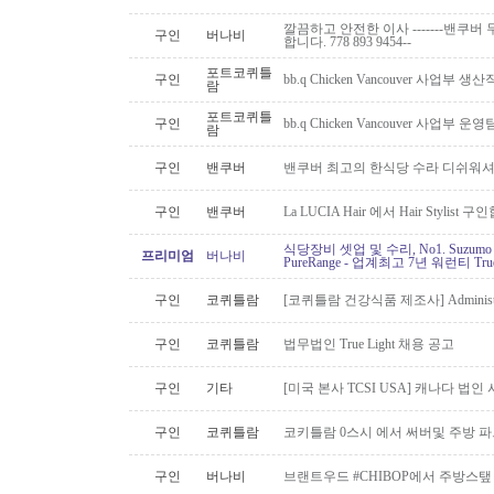
깔끔하고 안전한 이사 -------밴쿠버 무
구인
버나비
합니다. 778 893 9454--
포트코퀴틀
구인
bb.q Chicken Vancouver 사업부
람
포트코퀴틀
구인
bb.q Chicken Vancouver 사업부
람
구인
밴쿠버
밴쿠버 최고의 한식당 수라 디쉬워셔
구인
밴쿠버
La LUCIA Hair 에서 Hair Stylist 
식당장비 셋업 및 수리, No1. Suzu
프리미엄
버나비
PureRange - 업계최고 7년 워런티 Tr
구인
코퀴틀람
[코퀴틀람 건강식품 제조사] Administrato
구인
코퀴틀람
법무법인 True Light 채용 공고
구인
기타
[미국 본사 TCSI USA] 캐나다 법
구인
코퀴틀람
코키틀람 0스시 에서 써버및 주방 
구인
버나비
브랜트우드 #CHIBOP에서 주방스탶