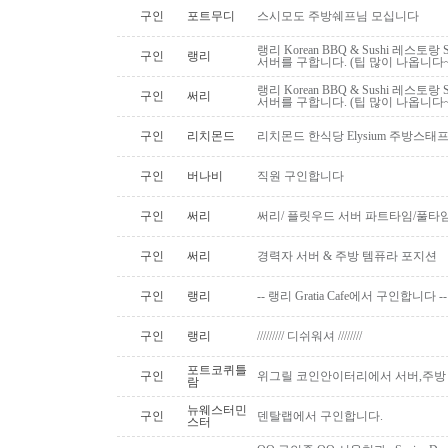
구인
포트무디
스시모도 주방쉐프님 모십니다
랭리 Korean BBQ & Sushi 레스토
구인
랭리
서버를 구합니다. (팁 많이 나옵니다~
랭리 Korean BBQ & Sushi 레스토
구인
써리
서버를 구합니다. (팁 많이 나옵니다~
구인
리치몬드
리치몬드 한식당 Elysium 주방스태
구인
버나비
직원 구인합니다
구인
써리
써리/ 플릿우드 서버 파트타임/풀타
구인
써리
경력자 서버 & 주방 템퓨라 포지션
구인
랭리
-- 랭리 Gratia Cafe에서 구인합니다 --
구인
랭리
///////// 디쉬워셔 ////////
포트코퀴틀
구인
위그릴 코인안이터리에서 서버,주방
람
뉴웨스터민
구인
덴탈랩에서 구인합니다.
스터