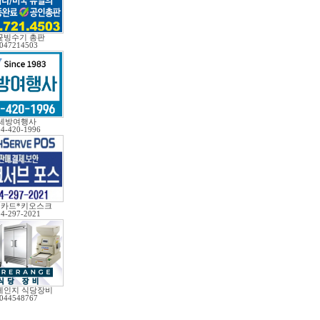
꽃빙수기 총판
047214503
세방여행사
04-420-1996
*카드*키오스크
04-297-2021
레인지 식당장비
044548767