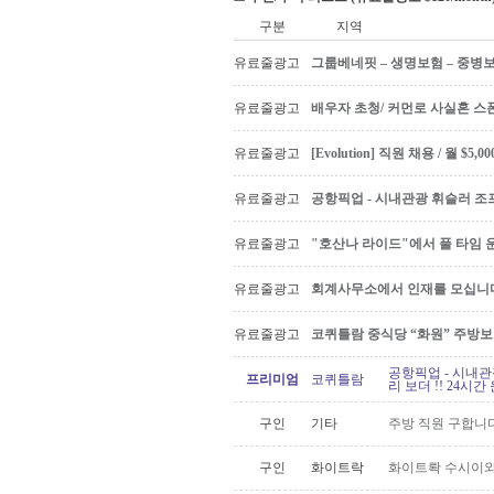
구분
지역
유료줄광고
그룹베네핏 – 생명보험 – 중병
유료줄광고
배우자 초청/ 커먼로 사실혼 스폰
유료줄광고
[Evolution] 직원 채용 / 월 $
유료줄광고
공항픽업 - 시내관광 휘슬러 조프
유료줄광고
"호산나 라이드"에서 풀 타임 
유료줄광고
회계사무소에서 인재를 모십니다 Ac
유료줄광고
코퀴틀람 중식당 “화원” 주방
공항픽업 - 시내관
프리미엄
코퀴틀람
리 보더 !! 24시간 운
구인
기타
주방 직원 구합니다
구인
화이트락
화이트롹 수시이와