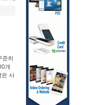
 꾸준히
00개
많은 사