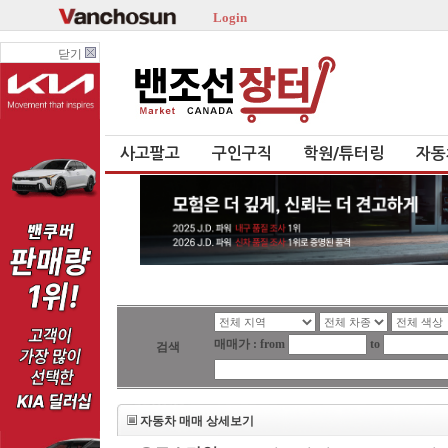
Login
닫기
사고팔고
구인구직
학원/튜터링
자동
매매가 : from
to
검색
자동차 매매 상세보기