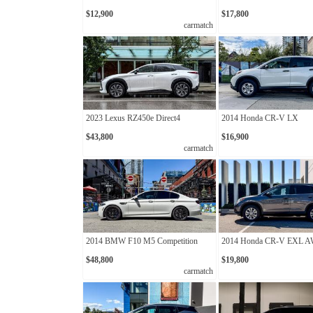
$12,900
$17,800
carmatch
2023 Lexus RZ450e Direct4
2014 Honda CR-V LX
$43,800
$16,900
carmatch
2014 BMW F10 M5 Competition
2014 Honda CR-V EXL 
$48,800
$19,800
carmatch