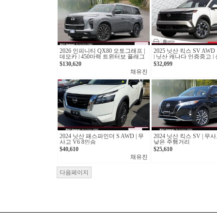
2026 인피니티 QX80 오토그래프 |
2025 닛산 킥스 SV AW
데모카 | 450마력 트윈터보 플래그
| 닛산 캐나다 인증중고 |
십 SUV
6km
$130,620
$32,099
채유진
2024 닛산 패스파인더 S AWD | 무
2024 닛산 킥스 SV | 
사고 V6 8인승
낮은 주행거리
$40,610
$25,610
채유진
다음페이지