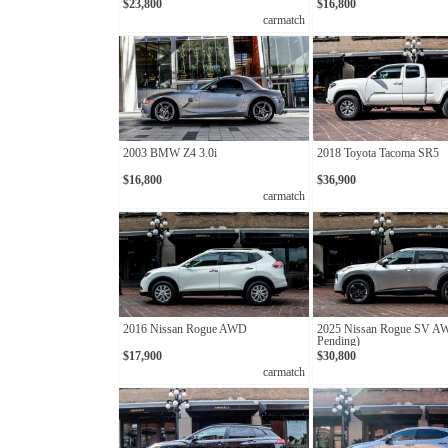
$23,800
$16,800
carmatch
2003 BMW Z4 3.0i
2018 Toyota Tacoma SR5
$16,800
$36,900
carmatch
2016 Nissan Rogue AWD
2025 Nissan Rogue SV A
Pending)
$17,900
$30,800
carmatch