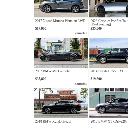
2017 Nissan Murano Platinum AWD
2023 Chrysler Pacifica Tou
(Deal pending)
$17,900
$35,900
carmatch
2007 BMW M6 Cabriolet
2014 Honda CR-V EXL
$35,800
$19,800
carmatch
2018 BMW X2 xDrive28i
2018 BMW X1 xDrive28i