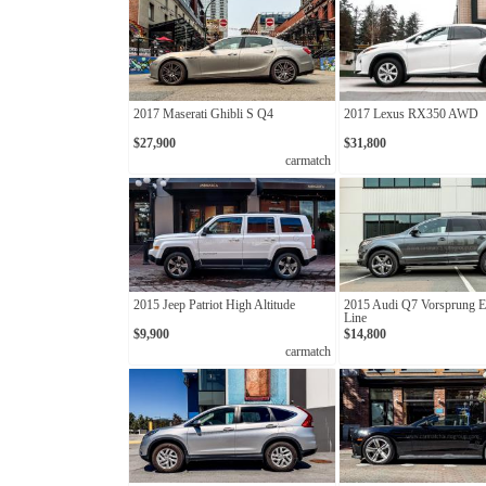
2017 Maserati Ghibli S Q4
2017 Lexus RX350 AWD
$27,900
$31,800
carmatch
2015 Jeep Patriot High Altitude
2015 Audi Q7 Vorsprung Ed
Line
$9,900
$14,800
carmatch