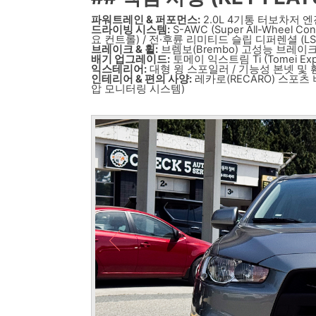
파워트레인 & 퍼포먼스:
2.0L 4기통 터보차저 엔진 
드라이빙 시스템:
S-AWC (Super All-Wheel
요 컨트롤) / 전·후륜 리미티드 슬립 디퍼렌셜 (L
브레이크 & 휠:
브렘보(Brembo) 고성능 브레이크 
배기 업그레이드:
토메이 익스트림 Ti (Tomei Ex
익스테리어:
대형 윙 스포일러 / 기능성 본넷 및 
인테리어 & 편의 사양:
레카로(RECARO) 스포츠 
압 모니터링 시스템)