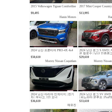
2015 Volkswagen Tiguan Comfortline
2017 Mini Cooper Countr
$9,495
$13,995
Hanin Motors
Ha
2024 닛산 프론티어 PRO-4X 4x4
2024 닛산 로그 S AWD 
은 킬로수 | 닛산 인증중고 
$50,610
$29,610
Morrey Nissan Coquitlam
Morrey Nissan
2024 닛산 아리야 인게이지 | 전기
2024 닛산 로그 SV AW
차 | 무사고, 1인 오너
| 파노라마 문루프 | ProPIL
산 캐나다 인증중고
$36,610
$33,610
채유진