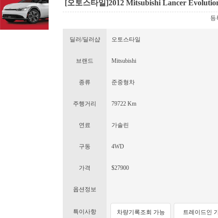
[오토스타일] 2012 Mitsubishi Lancer Evoluti
등록
딜러/딜러샵
오토스타일
브랜드
Mitsubishi
종류
준중형차
주행거리
79722 Km
연료
가솔린
구동
4WD
가격
$27900
옵션정보
특이사항
차량기록조회 가능
트레이드인 