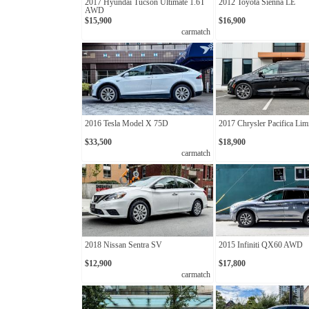
2017 Hyundai Tucson Ultimate 1.6T
2012 Toyota Sienna LE
AWD
$15,900
$16,900
carmatch
2016 Tesla Model X 75D
2017 Chrysler Pacifica Lim
$33,500
$18,900
carmatch
2018 Nissan Sentra SV
2015 Infiniti QX60 AWD
$12,900
$17,800
carmatch