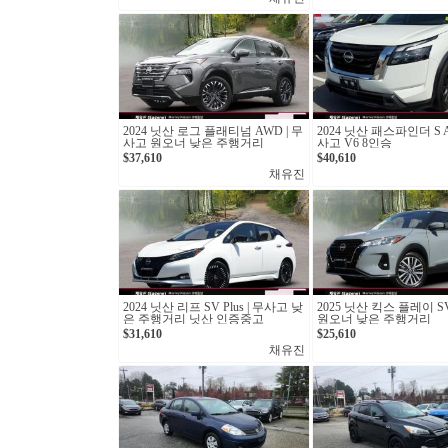
2024 닛산 로그 플래티넘 AWD | 무
2024 닛산 패스파인더 S A
사고 원오너 낮은 주행거리
사고 V6 8인승
$37,610
$40,610
채유진
2024 닛산 리프 SV Plus | 무사고 낮
2025 닛산 킥스 플레이 S
은 주행거리 닛산 인증중고
원오너 낮은 주행거리
$31,610
$25,610
채유진