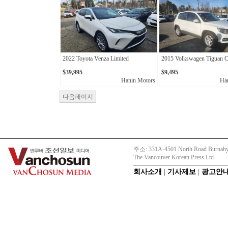
2022 Toyota Venza Limited
2015 Volkswagen Tiguan C
$39,995
$9,495
Hanin Motors
Ha
다음페이지
주소: 331A-4501 North Road Burnaby
The Vancouver Korean Press Ltd.
회사소개
|
기사제보
|
광고안