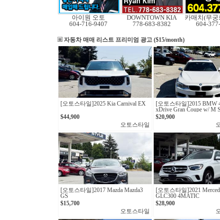
아이원 오토
DOWNTOWN KIA
604-716-9407
778-683-8382
604-377
자동차 매매 리스트
프리미엄 광고 ($15/month)
[오토스타일]2025 Kia Carnival EX
[오토스타일] 2015 BMW 4
xDrive Gran Coupe w/ M S
Package
$44,900
$20,900
오토스타일
[오토스타일]2017 Mazda Mazda3
[오토스타일] 2021 Mercede
GS
GLC300 4MATIC
$15,700
$28,900
오토스타일