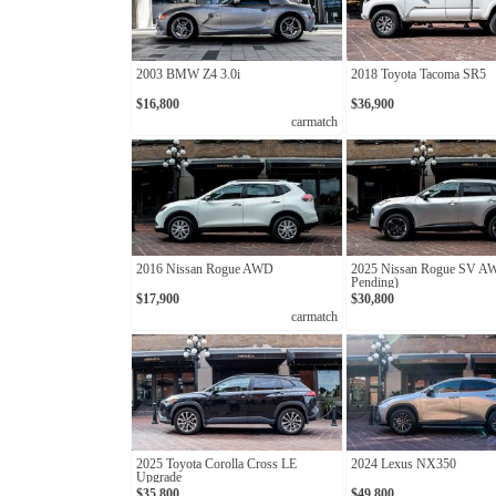
2003 BMW Z4 3.0i
2018 Toyota Tacoma SR5
$16,800
$36,900
carmatch
2016 Nissan Rogue AWD
2025 Nissan Rogue SV A
Pending)
$17,900
$30,800
carmatch
2025 Toyota Corolla Cross LE
2024 Lexus NX350
Upgrade
$35,800
$49,800