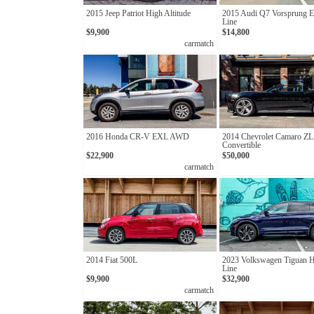
2015 Jeep Patriot High Altitude
2015 Audi Q7 Vorsprung Ed
Line
$9,900
$14,800
carmatch
2016 Honda CR-V EXL AWD
2014 Chevrolet Camaro ZL
Convertible
$22,900
$50,000
carmatch
2014 Fiat 500L
2023 Volkswagen Tiguan H
Line
$9,900
$32,900
carmatch