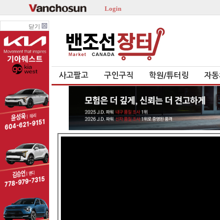
Login
닫기
사고팔고
구인구직
학원/튜터링
자동