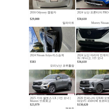
2016 Odyssey 캠핑카
2024 닛산 프론티어 PRO-
$29,000
$50,610
밀라이트
Morrey Nissan
2024 Nissan Ariya 리스승계
2024 닛산 아리야 인게이
차 | 무사고, 1인 오너
$583
$36,610
모리닛산 코퀴틀람
2025 기아 셀토스 LX | 1인 오너 |
2026 인피니티 QX80 오
Morrey 인증중고
데모카 | 450마력 트윈
십 SUV
$23,979
$130,620
채유진