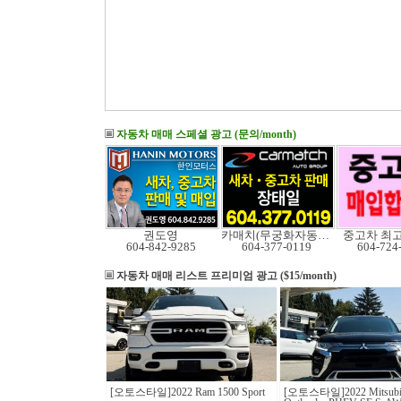
자동차 매매 스페셜 광고 (문의/month)
권도영
카매치(무궁화자동차)
중고차 최
604-842-9285
604-377-0119
604-724
자동차 매매 리스트
프리미엄 광고 ($15/month)
[오토스타일]2022 Ram 1500 Sport
[오토스타일]2022 Mitsubi