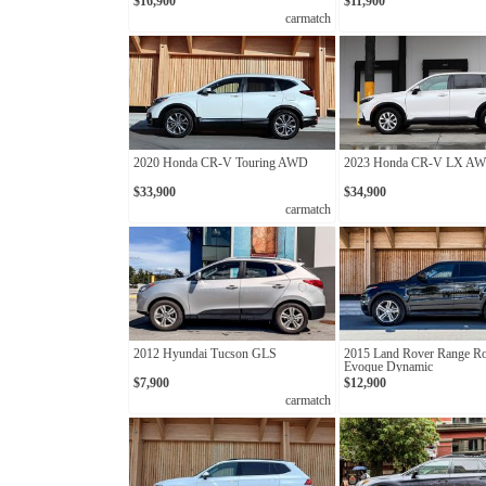
$16,900
$11,900
carmatch
2020 Honda CR-V Touring AWD
2023 Honda CR-V LX A
$33,900
$34,900
carmatch
2012 Hyundai Tucson GLS
2015 Land Rover Range R
Evoque Dynamic
$7,900
$12,900
carmatch