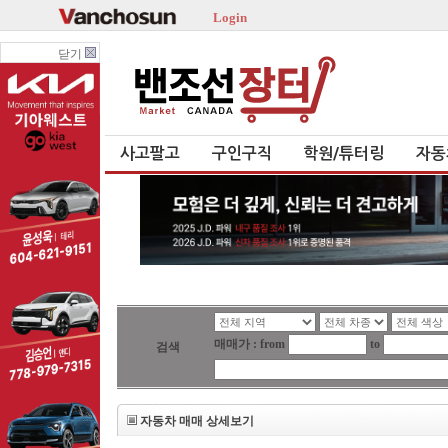
Login
닫기
사고팔고
구인구직
학원/튜터링
자동
매매가 : from
to
검색
자동차 매매 상세보기