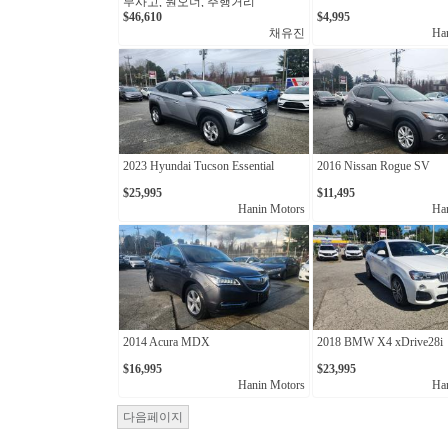
무사고, 원오너, 주행거리
11,798km
$46,610
$4,995
채유진
Ha
2023 Hyundai Tucson Essential
2016 Nissan Rogue SV
$25,995
$11,495
Hanin Motors
Ha
2014 Acura MDX
2018 BMW X4 xDrive28i
$16,995
$23,995
Hanin Motors
Ha
다음페이지