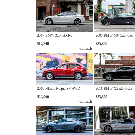
2017 BMW 320i xDrive
2007 BMW M6 Cabriolet
$17,800
$35,800
carmatch
2019 Nissan Rogue SV AWD
2018 BMW X2 xDrive28i
$22,900
$23,800
carmatch