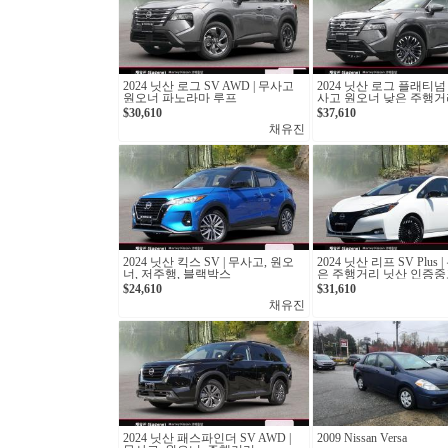
2024 닛산 로그 SV AWD | 무사고
2024 닛산 로그 플래티넘 
원오너 파노라마 루프
사고 원오너 낮은 주행거
$30,610
$37,610
채유진
2024 닛산 킥스 SV | 무사고, 원오
2024 닛산 리프 SV Plus
너, 저주행, 블랙박스
은 주행거리 닛산 인증중
$24,610
$31,610
채유진
2024 닛산 패스파인더 SV AWD |
2009 Nissan Versa