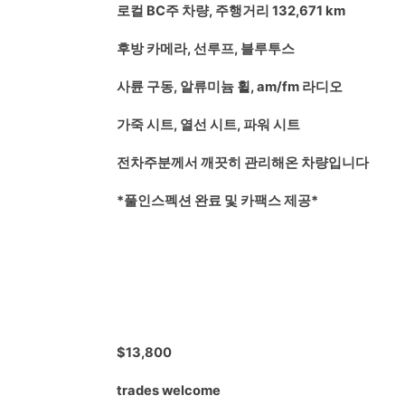
로컬 BC주 차량, 주행거리 132,671 km
후방 카메라, 선루프, 블루투스
사륜 구동, 알류미늄 휠, am/fm 라디오
가죽 시트, 열선 시트, 파워 시트
전차주분께서 깨끗히 관리해온 차량입니다
*풀인스펙션 완료 및 카팩스 제공*
$13,800
trades welcome