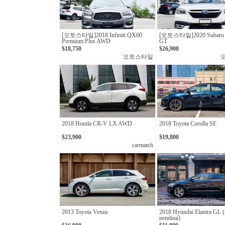
[오토스타일]2018 Infiniti QX60
[오토스타일]2020 Subaru 
Premium Plus AWD
GT
$18,750
$26,900
오토스타일
2018 Honda CR-V LX AWD
2018 Toyota Corolla SE
$23,900
$19,800
carmatch
2013 Toyota Venza
2018 Hyundai Elantra GL 
pending)