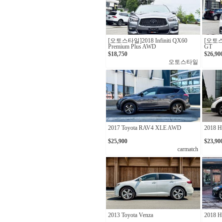
[오토스타일]2018 Infiniti QX60
[오토스타
Premium Plus AWD
GT
$18,750
$26,90
오토스타일
2017 Toyota RAV4 XLE AWD
2018 
$25,900
$23,90
carmatch
2013 Toyota Venza
2018 H