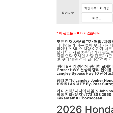
차량기록조회 가능
특이사항
비흡연
* 이 광고는 SOLD 되었습니다.
모든 현재 차량 최고가
매입 /차량
페이먼트가 너무 높아 부담 되시나
파이낸스 &리스 차량 이자가 너무
모기지 심사로 차량 정리가 필요 
지금 연락 주시면 차량 전문가 (존
(밴쿠버 19년 정식 딜러샵 경력 )
랭리 & 써리 최상의 편리한 로케이션
Fraser HWY 선상의 랭리 한아
Langley Bypass Hwy 10 
랭리 혼다 / Langley Jonker Hon
19515 LANGLEY By-Pass Surre
카 마스터/ 시니어 세일즈 John bo
직통 전화 (문자): 778 888 2958
Kakaotalk ID : boksoosan
2026 Honda