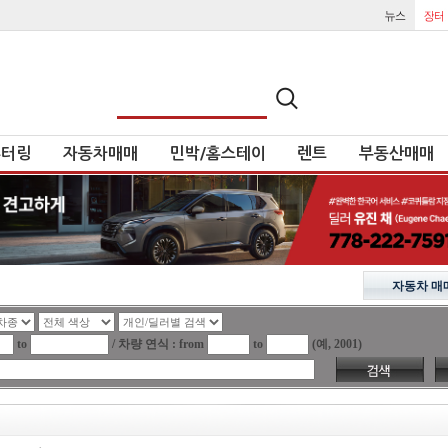
튜터링
자동차매매
민박/홈스테이
렌트
부동산매매
자동차 매
to
/ 차량 연식 : from
to
(예, 2001)