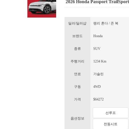
2026 Honda Passport TrailSpor
딜러/딜러샵
랭리 혼다 / 존 복
브랜드
Honda
종류
SUV
주행거리
1234 Km
연료
가솔린
구동
4WD
가격
$64272
선루프
옵션정보
전동시트