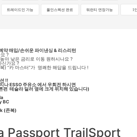
트레이드인 가능
풀인스펙션 완료
워런티 연장가능
1
 예약 매입/손쉬운 파이낸싱 & 리스리턴
요 ?
 높아 낮은 금리로 이동 원하시나요 ?
하신가요 ?
 복) “카 마스터”가 명쾌한 해답을 드립니다 !
 !!
름 지나 ESSO 주유소 에서 우회전 하시면
선상 오른편 테슬라 딜러 옆에 크게 위치해 있습니다)
da
y BC
k (존복)
 Passport TrailSport