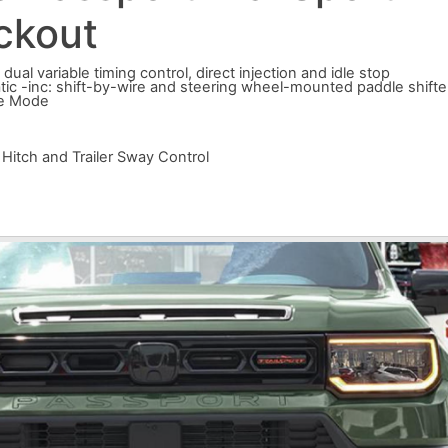
ckout
al variable timing control, direct injection and idle stop
c -inc: shift-by-wire and steering wheel-mounted paddle shifte
le Mode
 Hitch and Trailer Sway Control