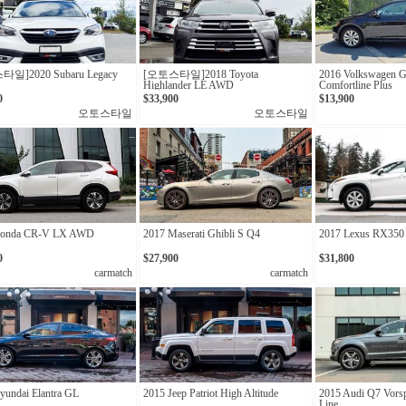
일]2020 Subaru Legacy
[오토스타일]2018 Toyota
2016 Volkswagen G
Highlander LE AWD
Comfortline Plus
0
$33,900
$13,900
오토스타일
오토스타일
Honda CR-V LX AWD
2017 Maserati Ghibli S Q4
2017 Lexus RX35
0
$27,900
$31,800
carmatch
carmatch
yundai Elantra GL
2015 Jeep Patriot High Altitude
2015 Audi Q7 Vorsp
Line