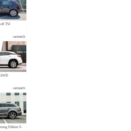
olf TSI
carmatch
0 AWD
carmatch
rung Edition S-