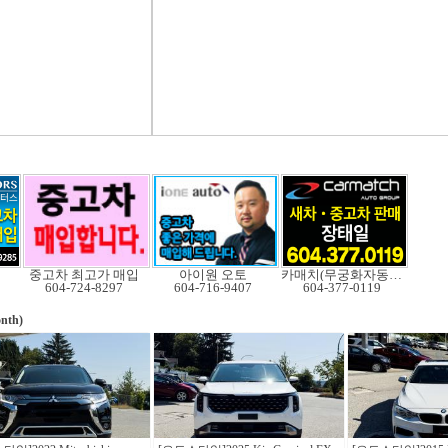
중고차 최고가 매입
아이원 오토
카매치(무궁화자동차)
604-724-8297
604-716-9407
604-377-0119
nth)