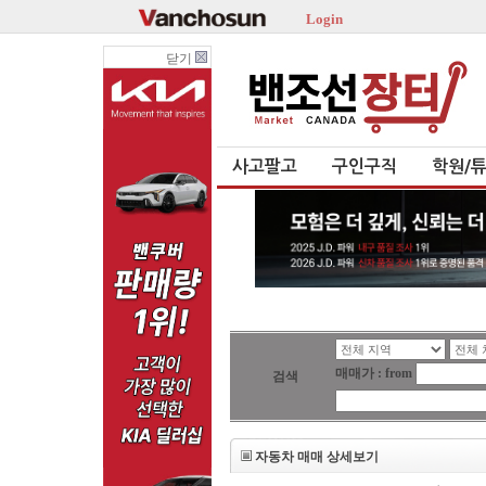
Login
닫기
사고팔고
구인구직
학원/
매매가 : from
검색
자동차 매매 상세보기