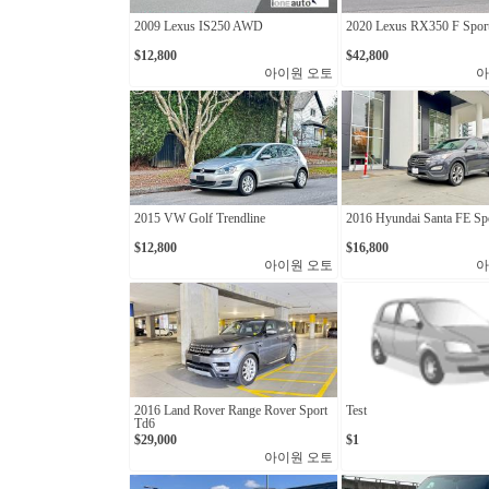
2009 Lexus IS250 AWD
2020 Lexus RX350 F Spor
$12,800
$42,800
아이원 오토
아
2015 VW Golf Trendline
2016 Hyundai Santa FE Spo
$12,800
$16,800
아이원 오토
아
2016 Land Rover Range Rover Sport
Test
Td6
$29,000
$1
아이원 오토