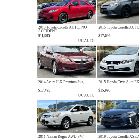
2013 Toyota Corolla AUTO/ NO
2015 Toyota Corolla AUT
ACCIDENT
$11,995
$17,695
UC AUTO
2014 Acura ILX Premium Pkg
2015 Honda Civic Auto E
$17,495
$15,995
UC AUTO
2011 Nissan Rogue AWD SV/
2019 Toyota Corolla XSE