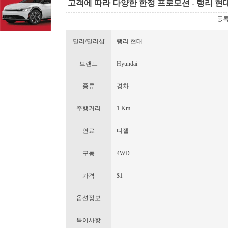
고객에 따라 다양한 한정 프로모션 - 랭리 현
등록일
딜러/딜러샵
랭리 현대
브랜드
Hyundai
종류
경차
주행거리
1 Km
연료
디젤
구동
4WD
가격
$1
옵션정보
특이사항