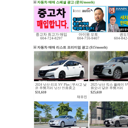
자동차 매매 스페셜 광고 (문의/month)
중고차 최고가 매입
아이원 오토
권도
604-724-8297
604-716-9407
604-842
자동차 매매 리스트
프리미엄 광고 ($15/month)
2024 닛산 리프 SV Plus | 무사고 낮
2025 닛산 킥스 플레이 S
은 주행거리 닛산 인증중고
원오너 낮은 주행거리
$31,610
$25,610
채유진