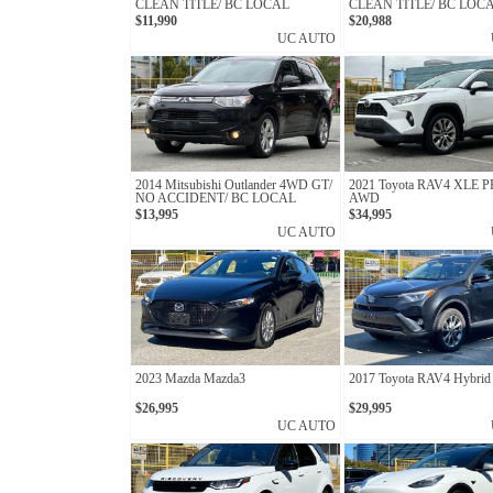
CLEAN TITLE/ BC LOCAL
CLEAN TITLE/ BC LOC
$11,990
$20,988
UC AUTO
2014 Mitsubishi Outlander 4WD GT/
2021 Toyota RAV4 XLE
NO ACCIDENT/ BC LOCAL
AWD
$13,995
$34,995
UC AUTO
2023 Mazda Mazda3
2017 Toyota RAV4 Hybrid 
$26,995
$29,995
UC AUTO