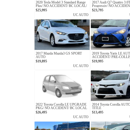
2020 Tesla Model 3 Standard Range
2017 Audi Q7 Quattro 3.0
Plus/ NO ACCIDENT/ BC LOCAL/
Progressiv/ NO ACCIDEN
ONE OWNER
LOCAL
$25,995
$23,795
UC AUTO
2017 Mazda Mazda3 GS SPORT
2019 Toyota Yaris LE AU
AUTO
ACCIDENT/ PRE-COLLI
SYSTEM
$19,895
$19,995
UC AUTO
2022 Toyota Corolla LE UPGRADE
2014 Toyota Corolla AU
PKG/ NO ACCIDENT/ BC LOCAL
TITLE
$26,495
$13,495
UC AUTO