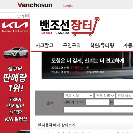
Login
닫기
사고팔고
구인구직
학원/튜터링
자동
매매가 : from
to
검색
자동차 매매 상세보기