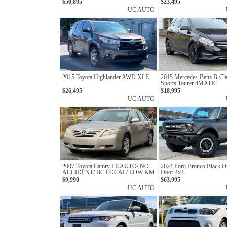
$50,895
$23,495
UC AUTO
2015 Toyota Highlander AWD XLE
2015 Mercedes-Benz B-Cl
Sports Tourer 4MATIC
$26,495
$18,995
UC AUTO
2007 Toyota Camry LE AUTO/ NO
2024 Ford Bronco Black D
ACCIDENT/ BC LOCAL/ LOW KM
Door 4x4
$9,990
$63,995
UC AUTO