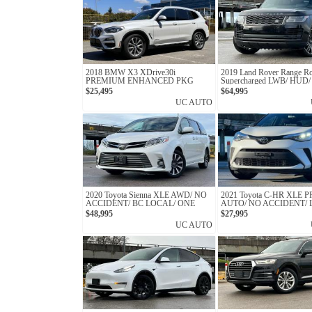
2018 BMW X3 XDrive30i
2019 Land Rover Range R
PREMIUM ENHANCED PKG
Supercharged LWB/ HUD
ACCIDENT/ MASSAGE 
$25,495
$64,995
UC AUTO
2020 Toyota Sienna XLE AWD/ NO
2021 Toyota C-HR XLE
ACCIDENT/ BC LOCAL/ ONE
AUTO/ NO ACCIDENT/
OWNER
PRE-COLLISION SYST
$48,995
$27,995
UC AUTO