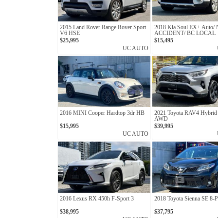
2015 Land Rover Range Rover Sport
2018 Kia Soul EX+ Auto/
V6 HSE
ACCIDENT/ BC LOCAL
$25,995
$15,495
UC AUTO
2016 MINI Cooper Hardtop 3dr HB
2021 Toyota RAV4 Hybri
AWD
$15,995
$39,995
UC AUTO
2016 Lexus RX 450h F-Sport 3
2018 Toyota Sienna SE 8-P
$38,995
$37,795