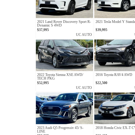
2021 Land Rover Discovery Sport R-
2021 Tesla Model Y Stand
Dynamic S 4WD
$37,995
$39,995
UC AUTO
2022 Toyota Sienna XSE AWD/
2016 Toyota RAV4 AWD
TECH PKG
$52,995
$22,500
UC AUTO
2023 Audi Q5 Progressiv 45/ S-
2018 Honda Civic EX-T 
LINE