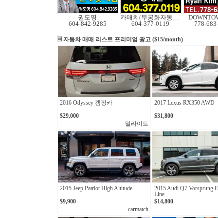
권도영
카매치(무궁화자동차)
DOWNTOW
604-842-9285
604-377-0119
778-683
자동차 매매 리스트
프리미엄 광고 ($15/month)
2016 Odyssey 캠핑카
2017 Lexus RX350 AWD
$29,000
$31,800
밀라이트
2015 Jeep Patriot High Altitude
2015 Audi Q7 Vorsprung Ed
Line
$9,900
$14,800
carmatch