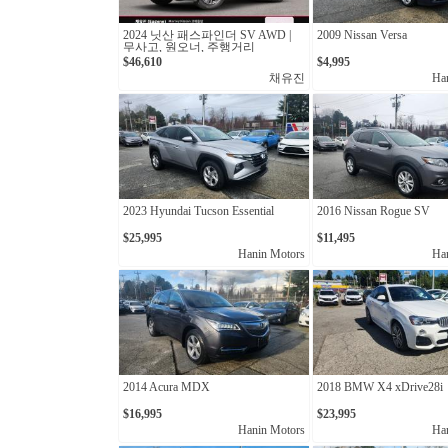
2024 닛산 패스파인더 SV AWD |
2009 Nissan Versa
무사고, 원오너, 주행거리
11,798km
$46,610
$4,995
채유진
Ha
2023 Hyundai Tucson Essential
2016 Nissan Rogue SV
$25,995
$11,495
Hanin Motors
Ha
2014 Acura MDX
2018 BMW X4 xDrive28i
$16,995
$23,995
Hanin Motors
Ha