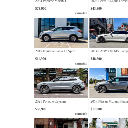
2024 Porsche Macan T
2023 Lexus RZ450e Direct
$73,900
$43,800
carmatch
2015 Hyundai Santa Fe Sport
2014 BMW F10 M5 Compet
$11,900
$48,800
carmatch
2021 Porsche Cayenne
2017 Nissan Murano Plat
$56,900
$17,900
carmatch