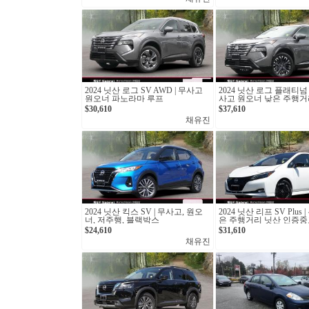
2024 닛산 로그 SV AWD | 무사고
2024 닛산 로그 플래티넘 
원오너 파노라마 루프
사고 원오너 낮은 주행거
$30,610
$37,610
채유진
2024 닛산 킥스 SV | 무사고, 원오
2024 닛산 리프 SV Plus
너, 저주행, 블랙박스
은 주행거리 닛산 인증중
$24,610
$31,610
채유진