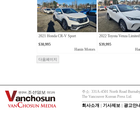
2021 Honda CR-V Sport
2022 Toyota Venza Limited
$30,995
$39,995
Hanin Motors
Ha
다음페이지
주소: 331A-4501 North Road Burnaby
The Vancouver Korean Press Ltd.
회사소개
|
기사제보
|
광고안