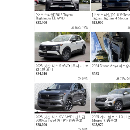
[오토스타일]2018 Toyota
[오토스타일]2016 Volksw
Highlander LE AWD
Tiguan Highline 4 Motion
$33,900
$13,900
오토스타일
2025 닛산 킥스 S AWD | 무사고 | 로
2024 Nissan Ariya 리스
컬 1인 오너
$24,610
$583
채유진
모리닛산
2025 닛산 킥스 SV AWD | 신차급
2025 기아 셀토스 LX | 1
3000km | 닛산 캐나다 인증중고
Morrey 인증중고
$28,600
$23,979
채유진