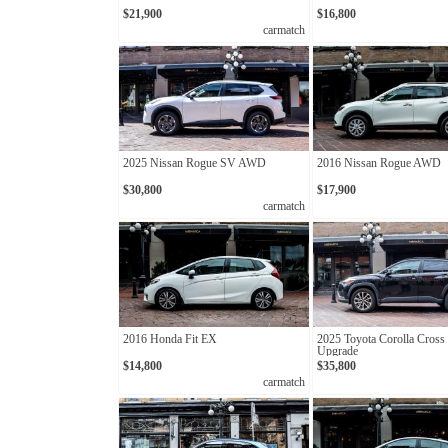
$21,900
$16,800
carmatch
2025 Nissan Rogue SV AWD
2016 Nissan Rogue AWD
$30,800
$17,900
carmatch
2016 Honda Fit EX
2025 Toyota Corolla Cross
Upgrade
$14,800
$35,800
carmatch