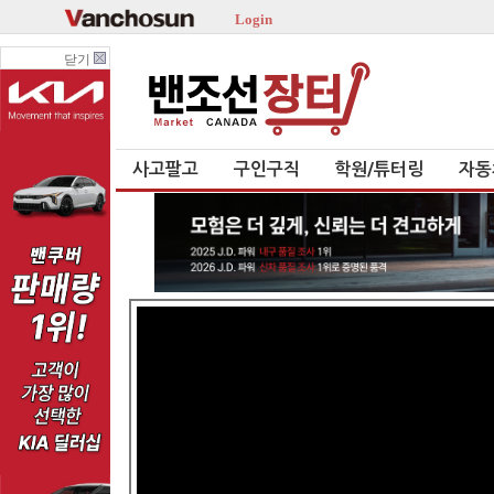
Login
닫기
사고팔고
구인구직
학원/튜터링
자동