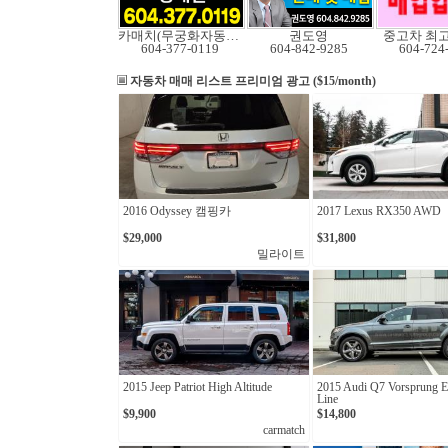
카매치(무궁화자동차)
권도영
중고차 최
604-377-0119
604-842-9285
604-724
자동차 매매 리스트
프리미엄 광고 ($15/month)
2016 Odyssey 캠핑카
2017 Lexus RX350 AWD
$29,000
$31,800
밀라이트
2015 Jeep Patriot High Altitude
2015 Audi Q7 Vorsprung Ed
Line
$9,900
$14,800
carmatch