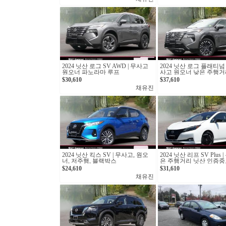
2024 닛산 로그 SV AWD | 무사고
2024 닛산 로그 플래티넘 
원오너 파노라마 루프
사고 원오너 낮은 주행거
$30,610
$37,610
채유진
2024 닛산 킥스 SV | 무사고, 원오
2024 닛산 리프 SV Plus
너, 저주행, 블랙박스
은 주행거리 닛산 인증중
$24,610
$31,610
채유진