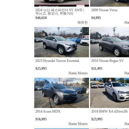
2024 닛산 패스파인더 SV AWD |
2009 Nissan Versa
무사고, 원오너, 주행거리
11,798km
$46,610
$4,995
채유진
Ha
2023 Hyundai Tucson Essential
2016 Nissan Rogue SV
$25,995
$11,495
Hanin Motors
Ha
2014 Acura MDX
2018 BMW X4 xDrive28i
$16,995
$23,995
Hanin Motors
Ha