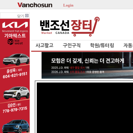
Login
닫기
사고팔고
구인구직
학원/튜터링
자동