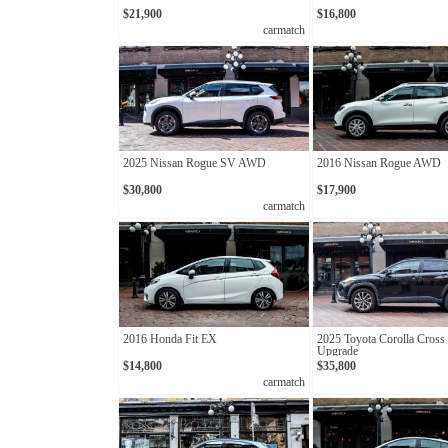
$21,900
$16,800
carmatch
2025 Nissan Rogue SV AWD
2016 Nissan Rogue AWD
$30,800
$17,900
carmatch
2016 Honda Fit EX
2025 Toyota Corolla Cross
Upgrade
$14,800
$35,800
carmatch