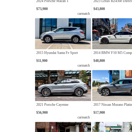
2024 Porsche Macan T
2023 Lexus RZ450e Direct
$73,900
$43,800
carmatch
2015 Hyundai Santa Fe Sport
2014 BMW F10 M5 Compet
$11,900
$48,800
carmatch
2021 Porsche Cayenne
2017 Nissan Murano Plat
$56,900
$17,900
carmatch