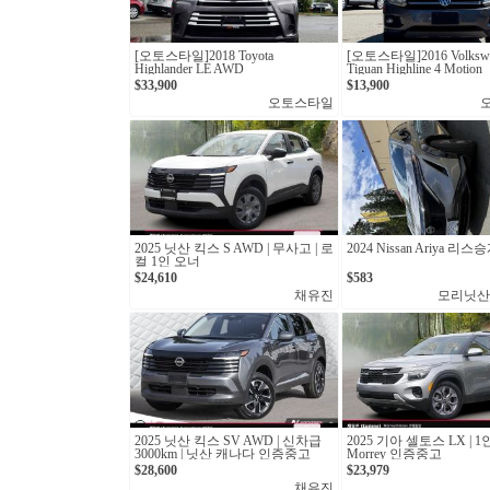
[오토스타일]2018 Toyota
[오토스타일]2016 Volksw
Highlander LE AWD
Tiguan Highline 4 Motion
$33,900
$13,900
오토스타일
2025 닛산 킥스 S AWD | 무사고 | 로
2024 Nissan Ariya 리스
컬 1인 오너
$24,610
$583
채유진
모리닛산
2025 닛산 킥스 SV AWD | 신차급
2025 기아 셀토스 LX | 1
3000km | 닛산 캐나다 인증중고
Morrey 인증중고
$28,600
$23,979
채유진