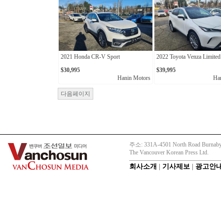
2021 Honda CR-V Sport
2022 Toyota Venza Limited
$30,995
$39,995
Hanin Motors
Ha
다음페이지
주소: 331A-4501 North Road Burnaby
The Vancouver Korean Press Ltd.
회사소개
|
기사제보
|
광고안