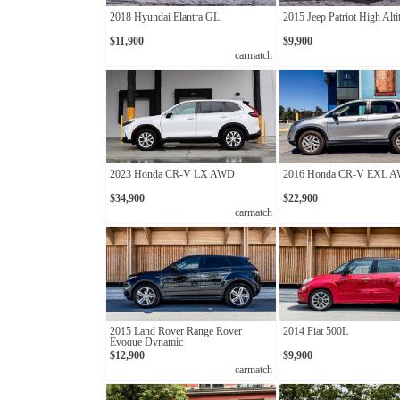
2018 Hyundai Elantra GL
2015 Jeep Patriot High Alti
$11,900
$9,900
carmatch
2023 Honda CR-V LX AWD
2016 Honda CR-V EXL 
$34,900
$22,900
carmatch
2015 Land Rover Range Rover
2014 Fiat 500L
Evoque Dynamic
$12,900
$9,900
carmatch