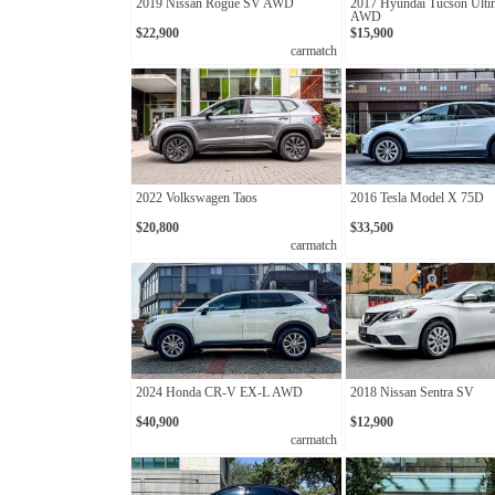
2019 Nissan Rogue SV AWD
2017 Hyundai Tucson Ulti
AWD
$22,900
$15,900
carmatch
2022 Volkswagen Taos
2016 Tesla Model X 75D
$20,800
$33,500
carmatch
2024 Honda CR-V EX-L AWD
2018 Nissan Sentra SV
$40,900
$12,900
carmatch