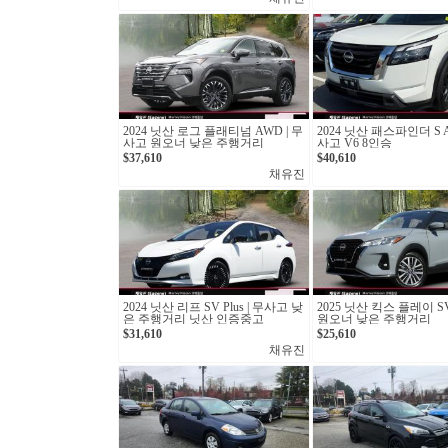
2024 닛산 로그 플래티넘 AWD | 무
2024 닛산 패스파인더 S A
사고 원오너 낮은 주행거리
사고 V6 8인승
$37,610
$40,610
채유진
2024 닛산 리프 SV Plus | 무사고 낮
2025 닛산 킥스 플레이 S
은 주행거리 닛산 인증중고
원오너 낮은 주행거리
$31,610
$25,610
채유진