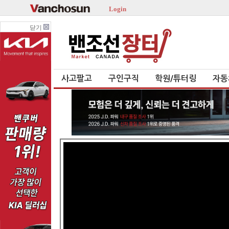
Login
닫기
사고팔고
구인구직
학원/튜터링
자동