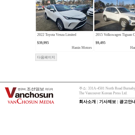
2022 Toyota Venza Limited
2015 Volkswagen Tiguan C
$39,995
$9,495
Hanin Motors
Ha
다음페이지
주소: 331A-4501 North Road Burnaby
The Vancouver Korean Press Ltd.
회사소개
|
기사제보
|
광고안