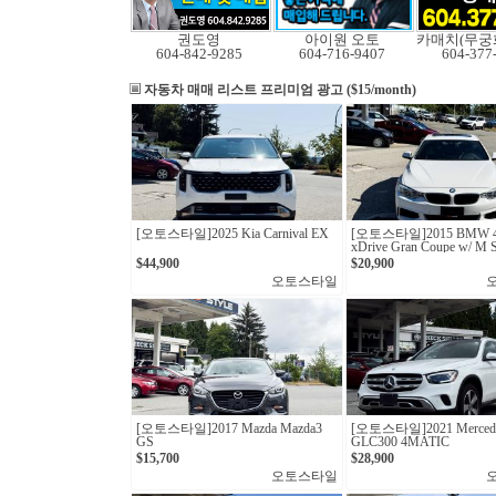
권도영
아이원 오토
604-842-9285
604-716-9407
604-377
자동차 매매 리스트
프리미엄 광고 ($15/month)
[오토스타일]2025 Kia Carnival EX
[오토스타일] 2015 BMW 4
xDrive Gran Coupe w/ M S
Package
$44,900
$20,900
오토스타일
[오토스타일]2017 Mazda Mazda3
[오토스타일] 2021 Mercede
GS
GLC300 4MATIC
$15,700
$28,900
오토스타일