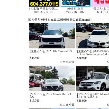
카매치(무궁화자동차)
아이원 오토
중고차 최
604-377-0119
604-716-9407
604-724
자동차 매매 리스트
프리미엄 광고 ($15/month)
[오토스타일]2025 Kia Carnival EX
[오토스타일] 2015 BMW 4
xDrive Gran Coupe w/ M S
Package
$44,900
$20,900
오토스타일
[오토스타일]2017 Mazda Mazda3
[오토스타일] 2021 Mercede
GS
GLC300 4MATIC
$15,700
$28,900
오토스타일