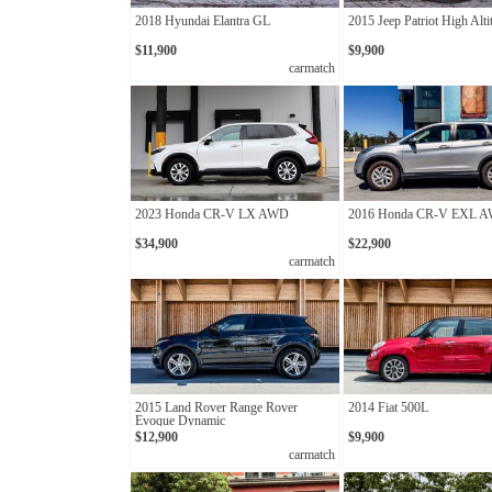
2018 Hyundai Elantra GL
2015 Jeep Patriot High Alti
$11,900
$9,900
carmatch
2023 Honda CR-V LX AWD
2016 Honda CR-V EXL 
$34,900
$22,900
carmatch
2015 Land Rover Range Rover
2014 Fiat 500L
Evoque Dynamic
$12,900
$9,900
carmatch