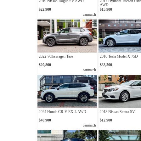
2019 Nissan Rogue SV AWD
2017 Hyundai Tucson Ulti
AWD
$22,900
$15,900
carmatch
2022 Volkswagen Taos
2016 Tesla Model X 75D
$20,800
$33,500
carmatch
2024 Honda CR-V EX-L AWD
2018 Nissan Sentra SV
$40,900
$12,900
carmatch