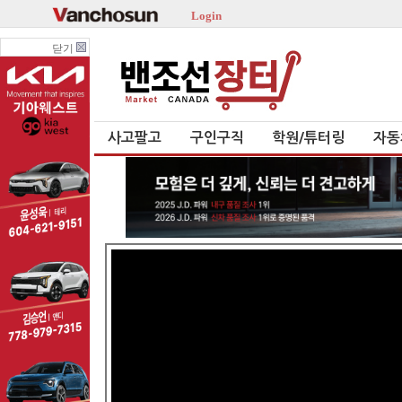
Login
닫기
사고팔고
구인구직
학원/튜터링
자동