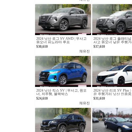
2024 닛산 로그 SV AWD | 무사고
2024 닛산 로그 플래티넘 
원오너 파노라마 루프
사고 원오너 낮은 주행거
$30,610
$37,610
채유진
2024 닛산 킥스 SV | 무사고, 원오
2024 닛산 리프 SV Plus
너, 저주행, 블랙박스
은 주행거리 닛산 인증중
$24,610
$31,610
채유진