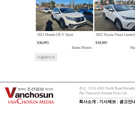
2021 Honda CR-V Sport
2022 Toyota Venza Limited
$30,995
$39,995
Hanin Motors
Ha
다음페이지
주소: 331A-4501 North Road Burnaby
The Vancouver Korean Press Ltd.
회사소개
|
기사제보
|
광고안