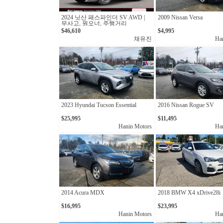
2024 닛산 패스파인더 SV AWD |
2009 Nissan Versa
무사고, 원오너, 주행거리
11,798km
$46,610
$4,995
채유진
Ha
2023 Hyundai Tucson Essential
2016 Nissan Rogue SV
$25,995
$11,495
Hanin Motors
Ha
2014 Acura MDX
2018 BMW X4 xDrive28i
$16,995
$23,995
Hanin Motors
Ha