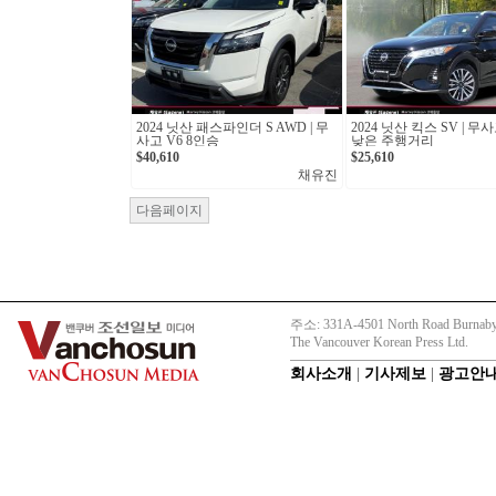
2024 닛산 패스파인더 S AWD | 무
2024 닛산 킥스 SV | 
사고 V6 8인승
낮은 주행거리
$40,610
$25,610
채유진
다음페이지
주소: 331A-4501 North Road Burnaby
The Vancouver Korean Press Ltd.
회사소개
|
기사제보
|
광고안