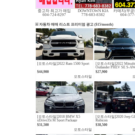
중고차 최고가 매입
DOWNTOWN KIA
604-724-8297
778-683-8382
604-377
자동차 매매 리스트
프리미엄 광고 ($15/month)
[오토스타일]2022 Ram 1500 Sport
[오토스타일]2022 Mitsubi
Outlander PHEV SE S-A
$44,900
$27,900
오토스타일
[오토스타일] 2018 BMW X5
[오토스타일] 2020 Jeep Gla
xDrive35i M Sport Package
Rubicon
$31,500
$38,500
오토스타일