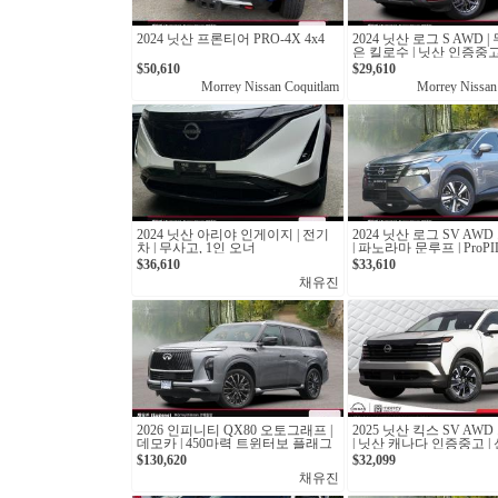
2024 닛산 프론티어 PRO-4X 4x4
2024 닛산 로그 S AWD 
은 킬로수 | 닛산 인증중고 
$50,610
$29,610
Morrey Nissan Coquitlam
Morrey Nissan
2024 닛산 아리야 인게이지 | 전기
2024 닛산 로그 SV AW
차 | 무사고, 1인 오너
| 파노라마 문루프 | ProPIL
산 캐나다 인증중고
$36,610
$33,610
채유진
2026 인피니티 QX80 오토그래프 |
2025 닛산 킥스 SV AW
데모카 | 450마력 트윈터보 플래그
| 닛산 캐나다 인증중고 |
십 SUV
6km
$130,620
$32,099
채유진