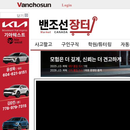
Login
닫기
사고팔고
구인구직
학원/튜터링
자동