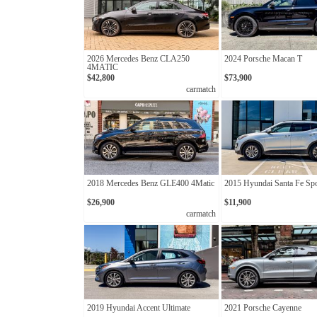
2026 Mercedes Benz CLA250
2024 Porsche Macan T
4MATIC
$42,800
$73,900
carmatch
2018 Mercedes Benz GLE400 4Matic
2015 Hyundai Santa Fe Spo
$26,900
$11,900
carmatch
2019 Hyundai Accent Ultimate
2021 Porsche Cayenne