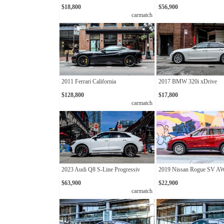
$18,800
$56,900
carmatch
2011 Ferrari California
2017 BMW 320i xDrive
$128,800
$17,800
carmatch
2023 Audi Q8 S-Line Progressiv
2019 Nissan Rogue SV 
$63,900
$22,900
carmatch