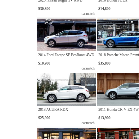
2025 Nissan Rogue SV AWD
2016 Honda Fit EX
$30,800
$14,800
carmatch
2014 Ford Escape SE EcoBoost 4WD
2018 Porsche Macan Prem
$10,900
$35,800
carmatch
2018 ACURA RDX
2011 Honda CR-V EX 4
$25,900
$13,900
carmatch