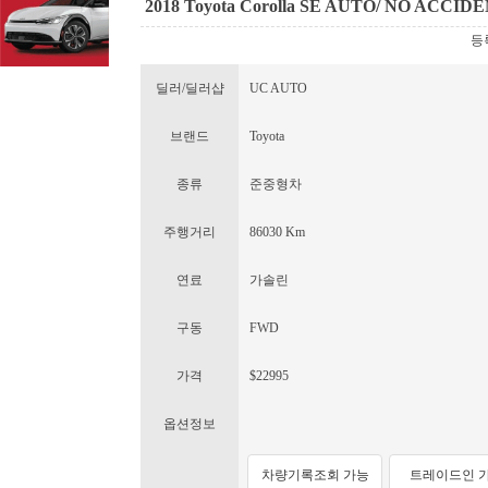
2018 Toyota Corolla SE AUTO/ NO ACCI
등록
딜러/딜러샵
UC AUTO
브랜드
Toyota
종류
준중형차
주행거리
86030 Km
연료
가솔린
구동
FWD
가격
$22995
옵션정보
차량기록조회 가능
트레이드인 