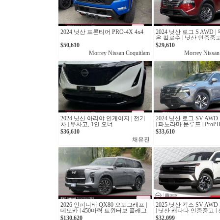
2024 닛산 프론티어 PRO-4X 4x4
2024 닛산 로그 S AWD 
은 킬로수 | 닛산 인증중고 
$50,610
$29,610
Morrey Nissan Coquitlam
Morrey Nissan
2024 닛산 아리야 인게이지 | 전기
2024 닛산 로그 SV AW
차 | 무사고, 1인 오너
| 파노라마 문루프 | ProPIL
산 캐나다 인증중고
$36,610
$33,610
채유진
2026 인피니티 QX80 오토그래프 |
2025 닛산 킥스 SV AW
데모카 | 450마력 트윈터보 플래그
| 닛산 캐나다 인증중고 |
십 SUV
6km
$130,620
$32,099