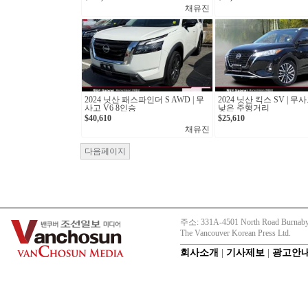
채유진
2024 닛산 패스파인더 S AWD | 무
2024 닛산 킥스 SV | 
사고 V6 8인승
낮은 주행거리
$40,610
$25,610
채유진
다음페이지
주소: 331A-4501 North Road Burnaby
The Vancouver Korean Press Ltd.
회사소개
|
기사제보
|
광고안