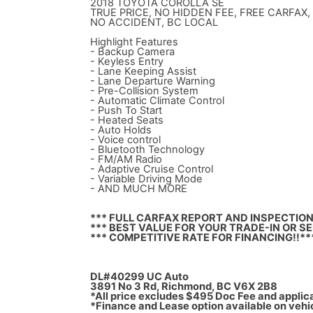
2018 TOYOTA COROLLA SE
TRUE PRICE, NO HIDDEN FEE, FREE CARFAX,
NO ACCIDENT, BC LOCAL
Highlight Features
- Backup Camera
- Keyless Entry
- Lane Keeping Assist
- Lane Departure Warning
- Pre-Collision System
- Automatic Climate Control
- Push To Start
- Heated Seats
- Auto Holds
- Voice control
- Bluetooth Technology
- FM/AM Radio
- Adaptive Cruise Control
- Variable Driving Mode
- AND MUCH MORE
*** FULL CARFAX REPORT AND INSPECTION
*** BEST VALUE FOR YOUR TRADE-IN OR SE
*** COMPETITIVE RATE FOR FINANCING!!**
DL#40299 UC Auto
3891 No 3 Rd, Richmond, BC V6X 2B8
*All price excludes $495 Doc Fee and applic
*Finance and Lease option available on vehi