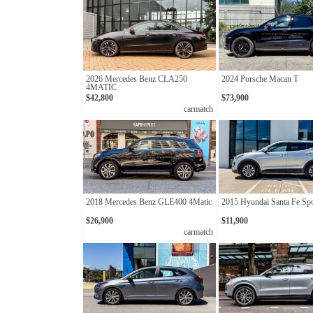
2026 Mercedes Benz CLA250
2024 Porsche Macan T
4MATIC
$42,800
$73,900
carmatch
2018 Mercedes Benz GLE400 4Matic
2015 Hyundai Santa Fe Spo
$26,900
$11,900
carmatch