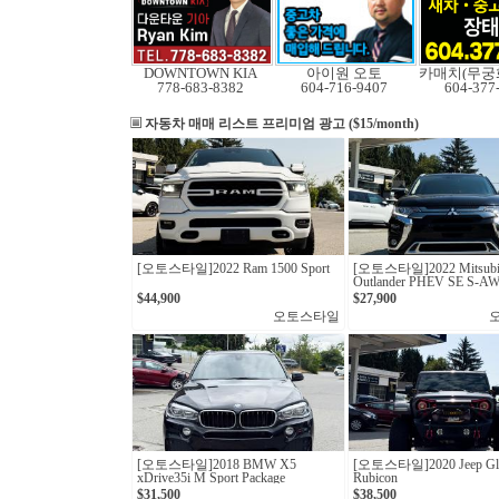
DOWNTOWN KIA
아이원 오토
778-683-8382
604-716-9407
604-377
자동차 매매 리스트
프리미엄 광고 ($15/month)
[오토스타일]2022 Ram 1500 Sport
[오토스타일]2022 Mitsubi
Outlander PHEV SE S-A
$44,900
$27,900
오토스타일
[오토스타일] 2018 BMW X5
[오토스타일] 2020 Jeep Gla
xDrive35i M Sport Package
Rubicon
$31,500
$38,500