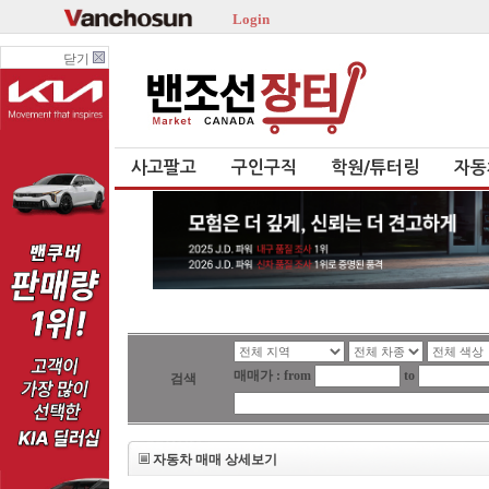
Login
닫기
사고팔고
구인구직
학원/튜터링
자동
매매가 : from
to
검색
자동차 매매 상세보기