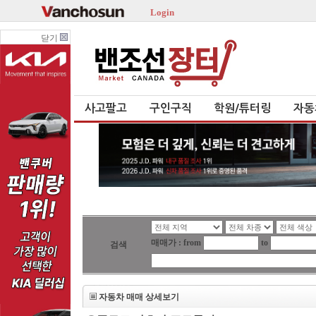
Login
닫기
사고팔고
구인구직
학원/튜터링
자동
매매가 : from
to
검색
자동차 매매 상세보기