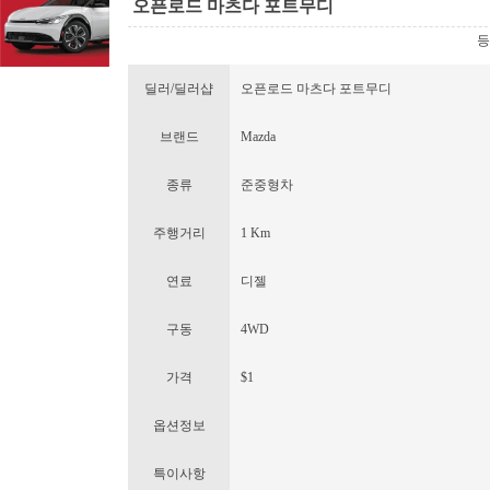
오픈로드 마츠다 포트무디
등록
딜러/딜러샵
오픈로드 마츠다 포트무디
브랜드
Mazda
종류
준중형차
주행거리
1 Km
연료
디젤
구동
4WD
가격
$1
옵션정보
특이사항