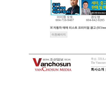
아이원 오토
권도영
604-716-9407
604-842-9285
자동차 매매 리스트
프리미엄 광고 ($15/mo
이전페이지
주소: 331A-45
The Vancouve
회사소개