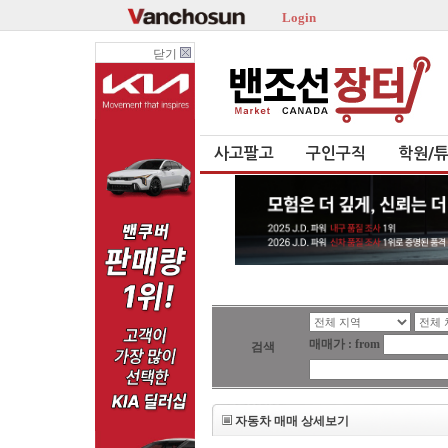
Login
닫기
사고팔고
구인구직
학원/
매매가 : from
검색
자동차 매매 상세보기