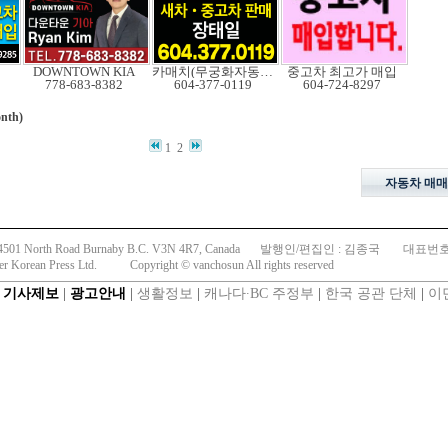
DOWNTOWN KIA
카매치(무궁화자동차)
중고차 최고가 매입
778-683-8382
604-377-0119
604-724-8297
nth)
1
2
자동차 매매
01 North Road Burnaby B.C. V3N 4R7, Canada
발행인/편집인 : 김종국
대표번호:6
r Korean Press Ltd.
Copyright © vanchosun All rights reserved
|
기사제보
|
광고안내
|
생활정보
|
캐나다∙BC 주정부
|
한국 공관 단체
|
이