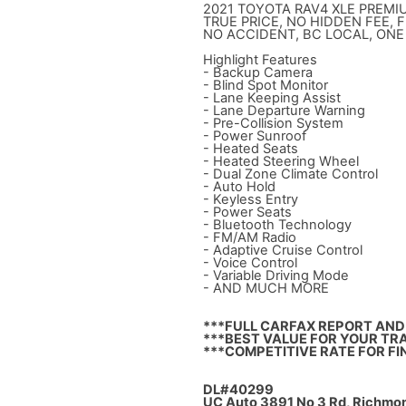
2021 TOYOTA RAV4 XLE PREM
TRUE PRICE, NO HIDDEN FEE, 
NO ACCIDENT, BC LOCAL, ON
Highlight Features
- Backup Camera
- Blind Spot Monitor
- Lane Keeping Assist
- Lane Departure Warning
- Pre-Collision System
- Power Sunroof
- Heated Seats
- Heated Steering Wheel
- Dual Zone Climate Control
- Auto Hold
- Keyless Entry
- Power Seats
- Bluetooth Technology
- FM/AM Radio
- Adaptive Cruise Control
- Voice Control
- Variable Driving Mode
- AND MUCH MORE
***FULL CARFAX REPORT AND 
***BEST VALUE FOR YOUR TRA
***COMPETITIVE RATE FOR FI
DL#40299
UC Auto 3891 No 3 Rd, Richmo