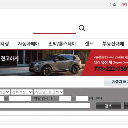
튜터링
자동차매매
민박/홈스테이
렌트
부동산매매
자동차 매
to
/ 차량 연식 : from
to
(예, 2001)