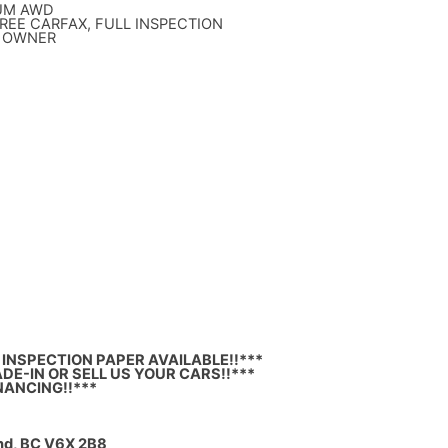
IUM AWD
FREE CARFAX, FULL INSPECTION
E OWNER
INSPECTION PAPER AVAILABLE!!***
DE-IN OR SELL US YOUR CARS!!***
NANCING!!***
nd, BC V6X 2B8