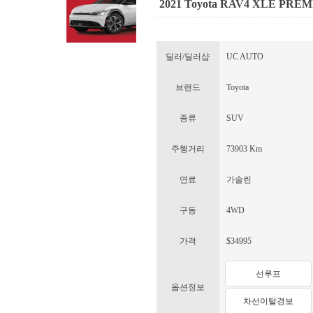
2021 Toyota RAV4 XLE PRE
딜러/딜러샵
UC AUTO
브랜드
Toyota
종류
SUV
주행거리
73903 Km
연료
가솔린
구동
4WD
가격
$34995
선루프
옵션정보
차선이탈경보