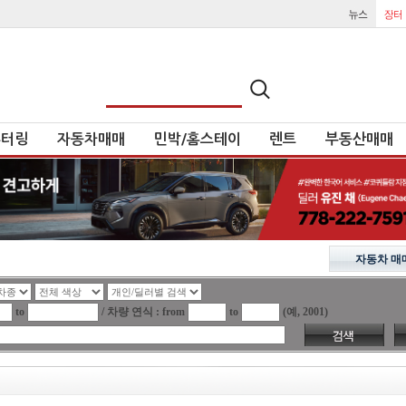
튜터링
자동차매매
민박/홈스테이
렌트
부동산매매
자동차 매
to
/ 차량 연식 : from
to
(예, 2001)