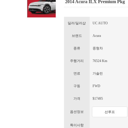
2014 Acura ILX Premium Pkg
딜러/딜러샵
UC AUTO
브랜드
Acura
종류
중형차
주행거리
76524 Km
연료
가솔린
구동
FWD
가격
$17495
옵션정보
선루프
특이사항