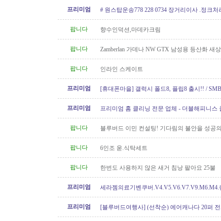
프리미엄
# 원스탑운송778 228 0734 장거리이사 .정크
팝니다
향수인덕션,마데카크림
팝니다
Zamberlan 가데나 NW GTX 남성용 등산화 새
팝니다
인라인 스케이트
프리미엄
[휴대폰마을] 갤럭시 폴드8, 플립8 출시!! / SMB
100GB 미국로밍 / 2년 약정시 액정..
프리미엄
프리미엄 홈 클리닝 전문 업체 - 더블해피니스
팝니다
블루버드 이민 컨설팅! 기다림의 불안을 성공의
팝니다
6인조 욷.식탁세트
팝니다
한번도 사용하지 않은 새거 침낭 팔아요 25불
프리미엄
세라젬의료기벤쿠버.V4.V5.V6.V7.V9.M6.M4
개월무이자할부)판매중
프리미엄
[블루버드여행사] (선착순) 에어캐나다 20퍼 전