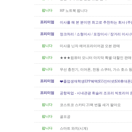
요 50불
팝니다
HP 노트북 팝니다
프리미엄
이사를 해 본 분이면 최고로 추천하는 회사 (주
[정크처리.이사전후 청소]
프리미엄
정크처리 / 소형이사 / 포장이사 / 장거리 이사 
팝니다
미사용 닌자 에어프라이어겸 오븐 판매
팝니다
★★★컴퓨터 모니터 마지막 특별 대할인 판
팝니다
무선 충전기, 이어폰, 전동 스쿠터, 가스 호스 
프리미엄
❤️졸업생재학생EPP혜택|$55인터넷|$30휴대폰|Z
[텔러스/쿠도]
프리미엄
공항픽업 - 시내관광 휘슬러 조프리 빅토리아 온
24시간 운행 778-323-2655
팝니다
코스트코 스카티 21팩 번들 새거 팔아요
팝니다
골프공
팝니다
스마트 와치(시계)