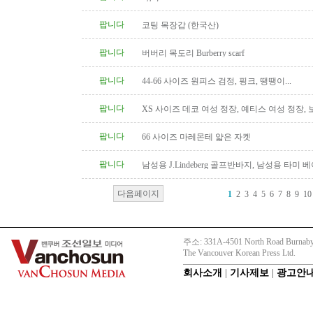
팝니다
코팅 목장갑 (한국산)
팝니다
버버리 목도리 Burberry scarf
팝니다
44-66 사이즈 원피스 검정, 핑크, 땡땡이...
팝니다
XS 사이즈 데코 여성 정장, 예티스 여성 정장,
켓
팝니다
66 사이즈 마레몬테 얇은 자켓
팝니다
남성용 J.Lindeberg 골프반바지, 남성용 타미 
Tommy hilfiger
다음페이지
1
2
3
4
5
6
7
8
9
10
주소: 331A-4501 North Road Burnaby
The Vancouver Korean Press Ltd.
회사소개
|
기사제보
|
광고안