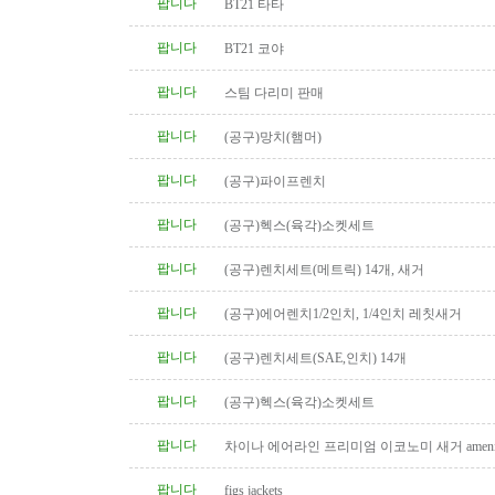
팝니다
BT21 타타
팝니다
BT21 코야
팝니다
스팀 다리미 판매
팝니다
(공구)망치(햄머)
팝니다
(공구)파이프렌치
팝니다
(공구)헥스(육각)소켓세트
팝니다
(공구)렌치세트(메트릭) 14개, 새거
팝니다
(공구)에어렌치1/2인치, 1/4인치 레칫새거
팝니다
(공구)렌치세트(SAE,인치) 14개
팝니다
(공구)헥스(육각)소켓세트
팝니다
차이나 에어라인 프리미엄 이코노미 새거 amenity
팝니다
figs jackets