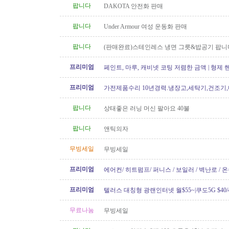
팝니다
DAKOTA 안전화 판매
팝니다
Under Armour 여성 운동화 판매
팝니다
(판매완료)스테인레스 냉면 그릇&밥공기 팝니
프리미엄
페인트, 마루, 캐비넷 코팅 저렴한 금액 | 형제
프리미엄
가전제품수리 10년경력.냉장고,세탁기,건조기
지수리,설치-
팝니다
상태좋은 러닝 머신 팔아요 40불
팝니다
앤틱의자
무빙세일
무빙세일
프리미엄
에어컨/ 히트펌프/ 퍼니스 / 보일러 / 벽난로 / 
신규설치 전문! TSBC License..
프리미엄
텔러스 대칭형 광랜인터넷 월$55~|쿠도5G $40/4
604.834.1004 친절한 한인 TELUS
무료나눔
무빙세일