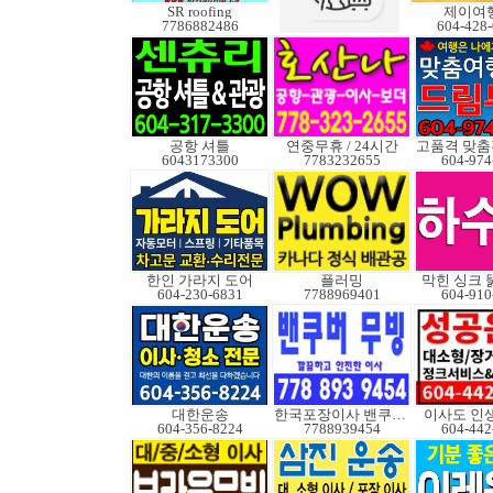
SR roofing
제이여
7786882486
604-428
공항 셔틀
연중무휴 / 24시간
6043173300
7783232655
604-974
한인 가라지 도어
플러밍
막힌 싱크 
604-230-6831
7788969401
604-910
대한운송
한국포장이사 밴쿠버무빙
이사도 인
604-356-8224
7788939454
604-442