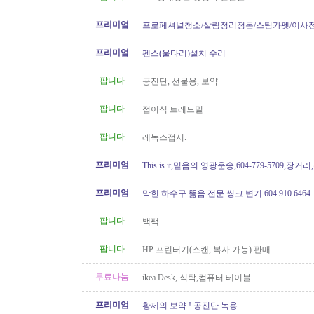
프리미엄
프로페셔널청소/살림정리정돈/스팀카펫/이사
소/파워워시/대청소/유리청소
프리미엄
펜스(울타리)설치 수리
팝니다
공진단, 선물용, 보약
팝니다
접이식 트레드밀
팝니다
레녹스접시.
프리미엄
This is it,믿음의 영광운송,604-779-5709,장거
프리미엄
막힌 하수구 뚫음 전문 씽크 변기 604 910 6464
팝니다
백팩
팝니다
HP 프린터기(스캔, 복사 가능) 판매
무료나눔
ikea Desk, 식탁,컴퓨터 테이블
프리미엄
황제의 보약 ! 공진단 녹용