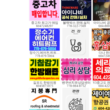
중고차 최고가 매입
블랙박스 판매,설치
아이나비 
6047248297
778-322-7569
604-800
정수기,에어컨,히트펌프
다나 한
778-879-5004
604724
길포드 한방의원
밴쿠버치유상담센터
6045871075
778-984-8752
604-422