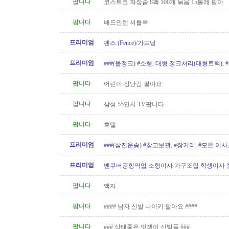
팝니다
코스트코 화장솜 8팩 100개 묶음 15불에 팔아
팝니다
배드민턴 셔틀콕
프리미엄
펜스 (Fence)/가드닝
프리미엄
###(올정크) #소형, 대형 정크처리(대형트럭),
###
팝니다
어린이 장난감 팔아요
팝니다
삼성 55인치 TV팝니다
팝니다
호텔
프리미엄
###(삼진운송) #창고보관, #장거리, #모든 이사, 
프리미엄
벤쿠버공항픽업 소형이사 가구조립 학생이사 
형이사..등아이케아및 관련
팝니다
액자
팝니다
#### 남자 신발 나이키 팔아요 ####
팝니다
### 상태좋은 멋쟁이 신발들 ###