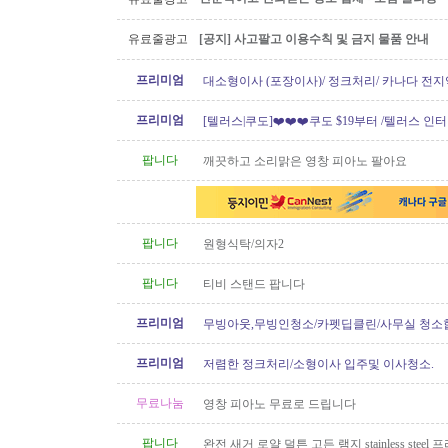
유료줄광고
[공지] 사고팔고 이용수칙 및 금지 물품 안내
프리미엄
대소형이사 (포장이사)/ 정크처리/ 카나다 전지
운송)
프리미엄
[텔러스|쿠도]❤️❤️❤️쿠도 $19부터 /텔러스 인
텔러스 신규 인터넷..
팝니다
깨끗하고 소리맑은 영창 피아노 팔아요
팝니다
원형식탁/의자2
팝니다
티비 스탠드 팝니다
프리미엄
무빙아웃,무빙인청소/카펫딥클린/사무실 청소
프리미엄
저렴한 정크처리/소형이사 입주및 이사청소.
무료나눔
영창 피아노 무료로 드립니다
팝니다
완전 새거 로얄 덜튼 고든 램지 stainless steel