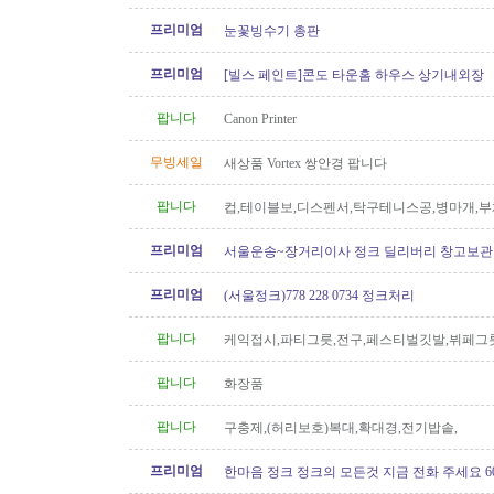
프리미엄
눈꽃빙수기 총판
프리미엄
[빌스 페인트]콘도 타운홈 하우스 상기내외장
팝니다
Canon Printer
무빙세일
새상품 Vortex 쌍안경 팝니다
팝니다
컵,테이블보,디스펜서,탁구테니스공,병마개,부
궁화뱃지
프리미엄
서울운송~장거리이사 정크 딜리버리 창고보관 60
6146
프리미엄
(서울정크)778 228 0734 정크처리
팝니다
케익접시,파티그릇,전구,페스티벌깃발,뷔페그
팝니다
화장품
팝니다
구충제,(허리보호)복대,확대경,전기밥솥,
프리미엄
한마음 정크 정크의 모든것 지금 전화 주세요 604 