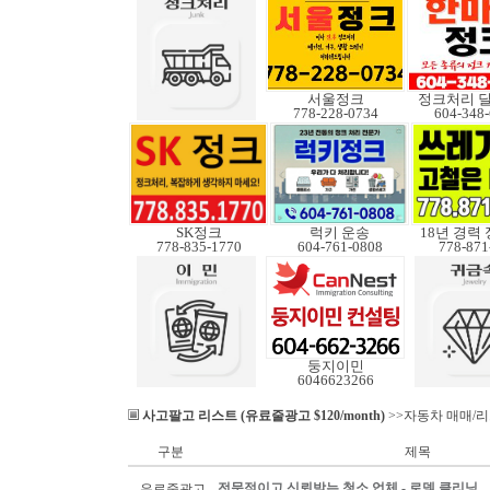
서울정크
정크처리 
778-228-0734
604-348
SK정크
럭키 운송
18년 경력
778-835-1770
604-761-0808
778-871
둥지이민
6046623266
사고팔고 리스트 (유료줄광고 $120/month)
>>자동차 매매/
구분
제목
전문적이고 신뢰받는 청소 업체 - 로뎀 클리닝
유료줄광고