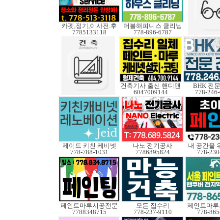
카펫,정기,이사전.후
더블해피니스 클리닝
7785133118
778-896-6787
건축기사 출신 핸디맨
BHK 전
6047009144
778-246
제이드 키친 케비넷
나노 전기공사
내 공간을 
778-788-1031
7786895824
778-230
페인트마루시공전문
모든 집수리
페인트마루
7788348715
778-237-9110
778-865