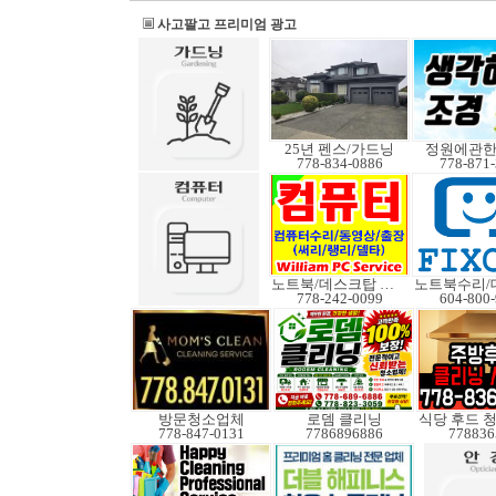
사고팔고 프리미엄 광고
25년 펜스/가드닝
정원에관
778-834-0886
778-871
노트북/데스크탑 수리
778-242-0099
604-800
방문청소업체
로뎀 클리닝
식당 후드 
778-847-0131
7786896886
778836