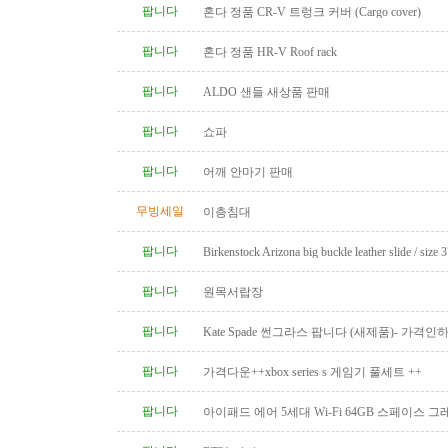
팝니다
혼다 정품 CR-V 트렁크 커버 (Cargo cover)
팝니다
혼다 정품 HR-V Roof rack
팝니다
ALDO 샌들 새상품 판매
팝니다
쇼파
팝니다
어깨 안마기 판매
무빙세일
이층침대
팝니다
Birkenstock Arizona big buckle leather slide / size 
팝니다
원목서랍장
팝니다
Kate Spade 썬그라스 팝니다 (새제품)- 가격인
팝니다
가격다운++xbox series s 게임기 풀세트 ++
팝니다
아이패드 에어 5세대 Wi-Fi 64GB 스페이스 
니다.