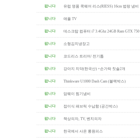
팝니다
유럽 명품 쿡웨어 리스(RIESS) 16cm 법랑 냄비
팝니다
애플 TV
팝니다
데스크탑 컴퓨터 i7 3.4Ghz 24GB Ram GTX 750
팝니다
소형김치냉장고
팝니다
코드리스 트리머/ 전기톱
팝니다
강아지 치약(한국산) +손가락 칫솔2개
팝니다
Thinkware U1000 Dash Cam (블랙박스)
팝니다
암웨이 찜기냄비
팝니다
접이식 패브릭 수납함 (공간박스)
팝니다
책상의자, TV, 벤치의자
팝니다
한국에서 사온 롱원피스