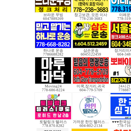
브라운 무빙
창고보관, 모든 이사
이레운
6047889269
778-238-3683
778-319
하나로 운송
삼손운송
장거리이사
7786688282
6045122459
604-348
Moving24
미쿡,장거리,귀국
24시간
778-686-8224
604-779-5709
778887
토탈링크 텔러스
가까운 한인 텔러스쿠도
♥♥♥한국심
778.870.8282
604-802-2134
778-716