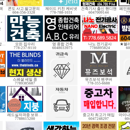
택
콘도 사고.팔고문의
제이드 키친 케비넷
건축기사 출신 핸디맨
페인
604-356-3328
778-788-1031
6047009144
77
예림건축이 함께 합니다
모든 집수리
영 종합 건축
나노 전기공사
★블
778-237-9110
6048033975
7786895824
60
스페셜 세일 중
뮤즈보석 벤쿠버
7789385687
778-355-6688
레드실자격증 보유업체
중고차 최고가 매입
아이나
7788615200
6047248297
60