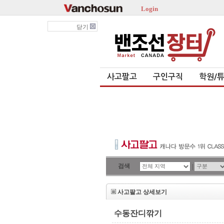
Login
닫기
사고팔고
구인구직
학원/
검색
|
사고팔고 상세보기
수동잔디깎기