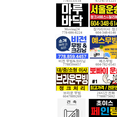
7785133118
672-673-1225
Moving24
장거리이사 .정
778-686-8224
604-348-6146
비전 무빙&크리닝
예스무빙
7788594457
604-782-0541
브라운 무빙
24시간 전화
6047889269
7788875692