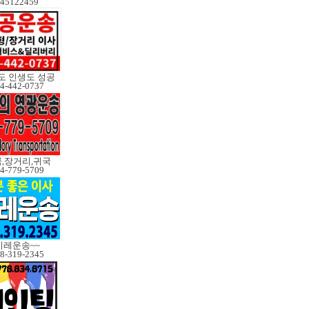
45122459
도 인생도 성공
4-442-0737
,장거리,귀국
4-779-5709
이레운송~~
8-319-2345