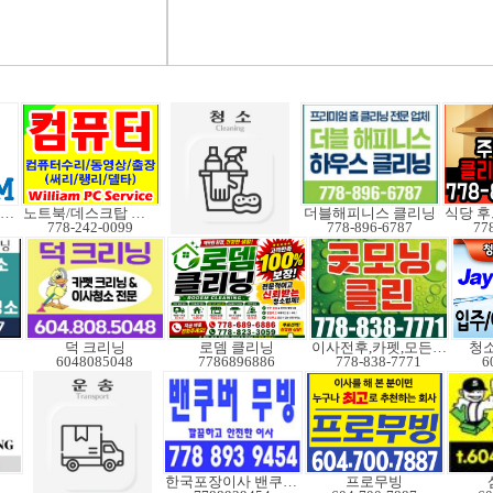
노트북수리/데이터복구
노트북/데스크탑 수리
더블해피니스 클리닝
식당 
778-242-0099
778-896-6787
77
덕 크리닝
로뎀 클리닝
이사전후,카펫,모든청소
청
6048085048
7786896886
778-838-7771
6
한국포장이사 밴쿠버무빙
프로무빙