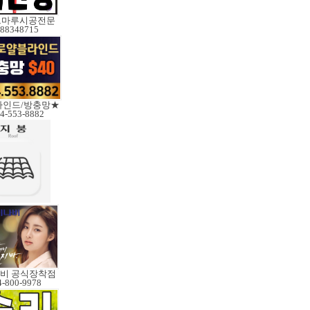
트마루시공전문
88348715
라인드/방충망★
4-553-8882
비 공식장착점
4-800-9978