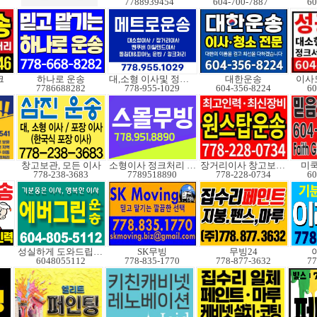
7788939454
604-700-7887
60
크
하나로 운송
대,소형 이사및 정크처
대한운송
이사
7786688282
778-955-1029
604-356-8224
60
창고보관, 모든 이사
소형이사 정크처리 무빙
장거리이사 창고보관정크
미쿡
778-238-3683
7789518890
778-228-0734
60
성실하게 도와드립니다
SK무빙
무빙24
6048055112
778-835-1770
778-877-3632
77