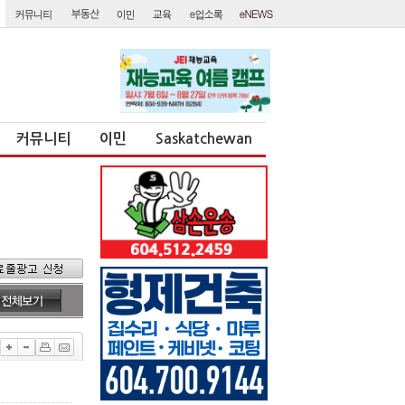
커뮤니티
이민
Saskatchewan