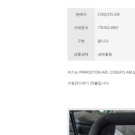
판매자
COQUITLAM
거래문의
778-952-6963
구분
팝니다
상품상태
상태좋음
여기는 PRINCETON AVE. COQUITLAM
수동잔디깎기 25불입니다.