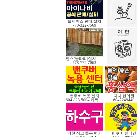
블랙박스 판매,설치
778-322-7569
펜스(울타리)설치 수리
778-772-7063
밴쿠버 녹용 센터
다나 한의원
604-828-5004 카톡 Elkcanada
6047249440
막힌 싱크 뚫음 변기
밴쿠버 핸디맨