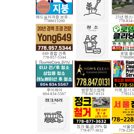
레드실자격증 보유업체
25년 펜스
7788615200
778-834
649 종합 건축
로뎀 클
778-957-5344
778689
루미케어
방문청소업체
카펫,정기,
604-834-5567
778-847-0131
778513
정크 월,금 20% 절
서울
778-877-3632
778-228