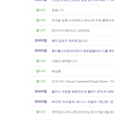
[ 오렌지 Bell ] 전세계 로밍 프리 $65 only!!!!! (60
팝니다
운동기구
팝니다
미개봉 정품 아크테릭스 Beta AR 자켓 블랙
XS 팝니다
팝니다
퀸사이즈 메트리스 상태최상
프리미엄
랭리 길포드 한의원 입니다.
프리미엄
랭리헬스타운비타민이 생로얄젤리(3+1)를 특
팝니다
스텝퍼 판매합니다
팝니다
화장품
팝니다
도우시터: Omcan Commercial Dough Sheeter - Flo
Like New
프리미엄
텔러스 대칭형 광랜인터넷 월$55~|쿠도5G $40/4
604.834.1004 친절한 한인 TELUS
프리미엄
에어컨/ 히트펌프/ 퍼니스 / 보일러 / 벽난로 / 
신규설치 전문! TSBC License..
팝니다
케익접시,파티그릇,라이트닝,페스티벌깃발,뷔