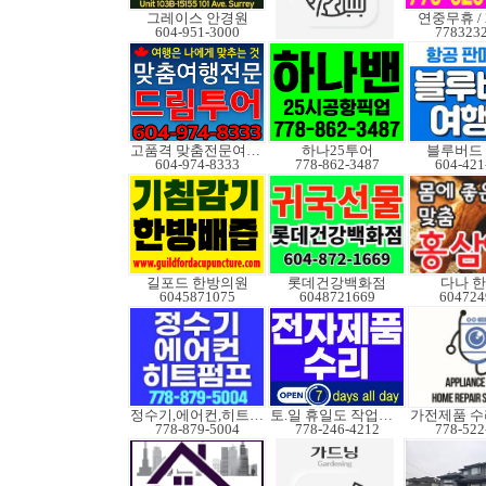
그레이스 안경원
연중무휴 /
604-951-3000
778323
고품격 맞춤전문여행사
하나25투어
블루버드
604-974-8333
778-862-3487
604-421
길포드 한방의원
롯데건강백화점
다나 
6045871075
6048721669
604724
정수기,에어컨,히트펌프
토.일 휴일도 작업가능
778-879-5004
778-246-4212
778-522