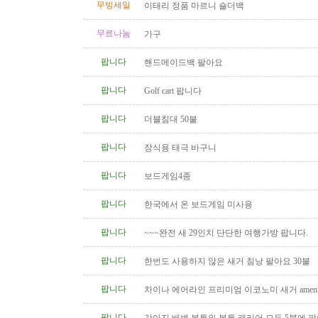
무빙세일
이태리 정품 마르니 숄더백
무료나눔
가구
팝니다
핸드메이드백 팔아요
팝니다
Golf cart 팝니다
팝니다
더블침대 50불
팝니다
장식용 태극 바구니
팝니다
보드게임4종
팝니다
한국에서 온 보드게임 미사용
팝니다
~~~완전 새 29인치 단단한 여행가방 팝니다.
팝니다
한번도 사용하지 않은 새거 침낭 팔아요 30불
팝니다
차이나 에어라인 프리미엄 이코노미 새거 amenity
팝니다