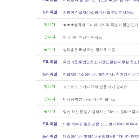
이사를 해 본 분이면 최고로 추천하는 회사 (주
[정크처리.이사전후 청소]
프리미엄
저렴한 정크처리/소형이사 입주및 이사청소.
팝니다
★★★컴퓨터 모니터 마지막 특별 대할인 판
팝니다
한국 에어비앤비 아파트
팝니다
상태좋은 러닝 머신 팔아요 40불
프리미엄
무빙아웃,무빙인청소/카펫딥클린/사무실 청소
프리미엄
정크처리 / 소형이사 / 포장이사 / 장거리 이사 
팝니다
코스트코 스카티 21팩 번들 새거 팔아요
팝니다
미사용 예쁜 travel 파우치 팔아요
팝니다
임신 하신 분들 사용하시는 Medpro 플라스틱 sitz
요 (거의 새거)
프리미엄
막힌 하수구 뚫음 전문 씽크 변기 604 910 6464
프리미엄
대소형이사 (포장이사)/ 정크처리/ 카나다 전지