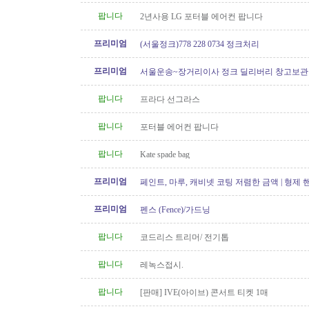
팝니다
2년사용 LG 포터블 에어컨 팝니다
프리미엄
(서울정크)778 228 0734 정크처리
프리미엄
서울운송~장거리이사 정크 딜리버리 창고보관 60
6146
팝니다
프라다 선그라스
팝니다
포터블 에어컨 팝니다
팝니다
Kate spade bag
프리미엄
페인트, 마루, 캐비넷 코팅 저렴한 금액 | 형제
프리미엄
펜스 (Fence)/가드닝
팝니다
코드리스 트리머/ 전기톱
팝니다
레녹스접시.
팝니다
[판매] IVE(아이브) 콘서트 티켓 1매