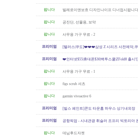
운송)
팝니다
빌레로이앤보흐 디자인나이프 디너접시팝니다
팝니다
공진단, 선물용, 보약
팝니다
사무용 가구 무료 - 2
프리미엄
[텔러스|쿠도]❤️❤️❤️삼성 Z 시리즈 사전예약,쿠
// 텔러스 인터넷 가입시..
프리미엄
❤️인터넷$55|휴대폰$30|백투스쿨|ZFold8 출시
도]
팝니다
사무용 가구 무료 - 1
팝니다
figs scrub 셔츠
팝니다
garmin vivoactive 6
프리미엄
[빌스 페인트]콘도 타운홈 하우스 상기내외장
프리미엄
공항픽업 - 시내관광 휘슬러 조프리 빅토리아 온
24시간 운행 778-323-2655
팝니다
데님후드자켓