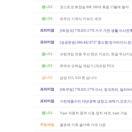
팝니다
코스트코 화장솜 8팩 100개 묶음 15불에 팔아
팝니다
유무선 기계식 키보드 새것.
프리미엄
[SK정크] 778.835.1770 가구.가전.생활.이
프리미엄
[성공운송] 604.442.0737 중소형/장거리이사
버리
팝니다
슈팅게임 전용 무선 한손 키보드, 한글 무선키
원함
팝니다
추억의 오락실 게임기 (개조된 PS3)
삽니다
삼성 S23, S24 폰 삽니다.
프리미엄
[SK무빙] 778.835.1770 이사, 정크처리, 딜리버
프리미엄
가전제품수리 10년경력.냉장고,세탁기,건조기
지수리,설치-
팝니다
Viper 자동차 원격 시동 장치 새것, trade 가능
무빙세일
클로에 가죽 숄더백 가격 다운