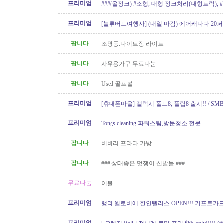
프리미엄
###(올정크) #소형, 대형 정크처리(대형트럭),
###
프리미엄
[블루버드여행사] (내일 마감) 에어캐나다 20퍼
가!!
팝니다
조명등.나이트장 라이트
팝니다
사무용가구 무료나눔
팝니다
Used 골프볼
프리미엄
[휴대폰마을] 갤럭시 폴드8, 플립8 출시!! / SMB
100GB 미국로밍 / 2년 약정시 액정..
프리미엄
Tongs cleaning 파워스팀,방문청소 전문
팝니다
버버리 프라다 가방
팝니다
### 상태좋은 멋쟁이 신발들 ###
무료나눔
이불
프리미엄
랭리 윌로비에 한인텔러스 OPEN!!! 기프트카드 
이벤트중!
프리미엄