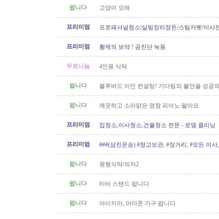
팝니다
고양이 모래
프리미엄
프로페셔널청소/살림정리정돈/스팀카펫/이사
소/파워워시/대청소/유리청소
프리미엄
황제의 보약 ! 공진단 녹용
무료나눔
4인용 식탁
팝니다
블루버드 이민 컨설팅! 기다림의 불안을 성공의
팝니다
깨끗하고 소리맑은 영창 피아노 팔아요
프리미엄
집청소,이사청소,건물청소 전문 - 로뎀 클리닝
프리미엄
###(삼진운송) #창고보관, #장거리, #모든 이사, 
팝니다
원형식탁/의자2
팝니다
티비 스탠드 팝니다
팝니다
아이키아, 아마존 가구 팝니다