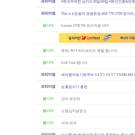
프리미엄
#한국무제한 심카드30일/60일 #본인인증&번
프리미엄
This is it,믿음의 영광운송,604-779-5709,장거
팝니다
Garmin OTR700 트러커용 GPS
팝니다
렌트( RV4 하이브리드 렌탈 합니다)
팝니다
Golf Club 팝니다
프리미엄
세라젬의료기벤쿠버.V4.V5.V6.V7.V9.M6.M4
개월무이자할부)판매중
프리미엄
눈꽃빙수기 총판
팝니다
간이 유모차
팝니다
소형김치냉장고
팝니다
식자,의자
프리미엄