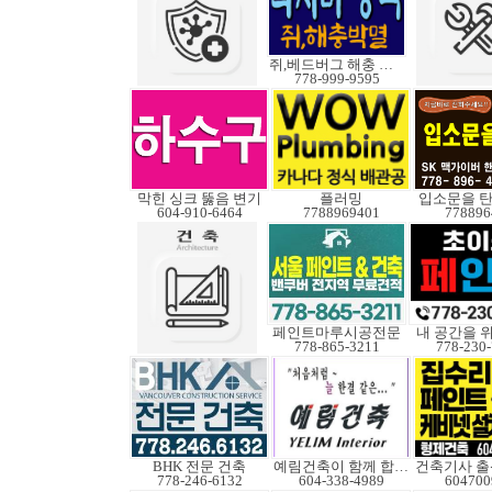
쥐,베드버그 해충 박멸
778-999-9595
막힌 싱크 뚫음 변기
플러밍
입소문을 탄
604-910-6464
7788969401
778896
페인트마루시공전문
내 공간을 
778-865-3211
778-230
BHK 전문 건축
예림건축이 함께 합니다
건축기사 출
778-246-6132
604-338-4989
604700