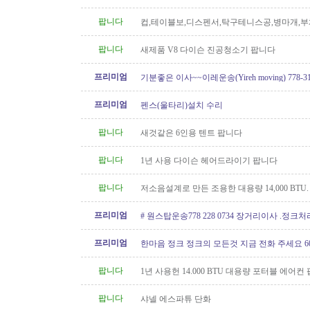
망치
팝니다
컵,테이블보,디스펜서,탁구테니스공,병마개,부
궁화뱃지
팝니다
새제품 V8 다이슨 진공청소기 팝니다
프리미엄
기분좋은 이사~~이레운송(Yireh moving) 778-319
프리미엄
펜스(울타리)설치 수리
팝니다
새것같은 6인용 텐트 팝니다
팝니다
1년 사용 다이슨 헤어드라이기 팝니다
팝니다
저소음설계로 만든 조용한 대용량 14,000 BTU
컨 팝니다
프리미엄
# 원스탑운송778 228 0734 장거리이사 .정크
프리미엄
한마음 정크 정크의 모든것 지금 전화 주세요 604 
팝니다
1년 사용헌 14.000 BTU 대용량 포터블 에어컨
팝니다
샤넬 에스파튜 단화