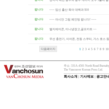
강아지 배변 봉투와 봉투 캐리어 모두 5불에 
팝니다
~~~ 임신 출산 육아 대백과 $10
팝니다
~~~ 아시안 그림 페인팅 팝니다! ~~~
팝니다
엘지에어콘, 미니냉장고,골프카트 ~~
팝니다
무선 충전기, 이어폰, 전동 스쿠터, 가스 호스 
다음페이지
1
2
3
4
5
6
7
8
9
10
주소: 331A-4501 North Road Burnaby
The Vancouver Korean Press Ltd.
회사소개
|
기사제보
|
광고안