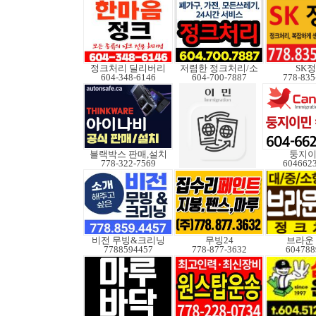
정크처리 딜리버리
저렴한 정크처리/소
SK
604-348-6146
604-700-7887
778-835
블랙박스 판매,설치
둥지
778-322-7569
604662
비전 무빙&크리닝
무빙24
브라운
7788594457
778-877-3632
604788