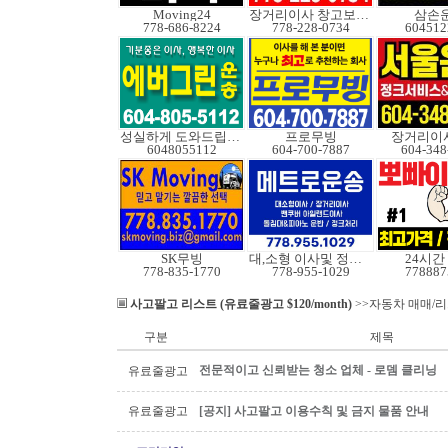
Moving24
장거리이사 창고보관정크
삼손
778-686-8224
778-228-0734
604512
성실하게 도와드립니다
프로무빙
장거리이사
6048055112
604-700-7887
604-348
SK무빙
대,소형 이사및 정크처
24시간
778-835-1770
778-955-1029
778887
사고팔고 리스트 (유료줄광고 $120/month)
>>자동차 매매/
구분
제목
전문적이고 신뢰받는 청소 업체 - 로뎀 클리닝
유료줄광고
유료줄광고
[공지] 사고팔고 이용수칙 및 금지 물품 안내