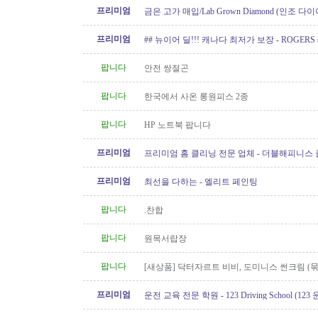
프리미엄
금은 고가 매입/Lab Grown Diamond (인조 다이
아/웨딩 쥬얼리// 재셋팅/ 아기..
프리미엄
## 뉴이어 딜!!! 캐나다 최저가 보장 - ROGERS 
Internet/핸드폰 프로모션!!!
팝니다
안전 쌍절곤
팝니다
한국에서 사온 롱원피스 2종
팝니다
HP 노트북 팝니다
프리미엄
프리미엄 홈 클리닝 전문 업체 - 더블해피니스
프리미엄
최선을 다하는 - 엘리트 페인팅
팝니다
.찬합
팝니다
원목서랍장
팝니다
[새상품] 닥터자르트 비비, 도미니스 썬크림 (
인)
프리미엄
운전 교육 전문 학원 - 123 Driving School (12