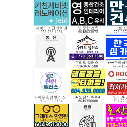
제이드 키친 케비넷
영 종합 건축
모든 
778-788-1031
6048033975
778-237
우리집 텔러스
♥♥♥한국심
778-363-1588
778-716
가까운 한인 텔러스쿠도
♣ 오렌지 Bell ♣
인터넷/
604-802-2134
6049390068
604-729