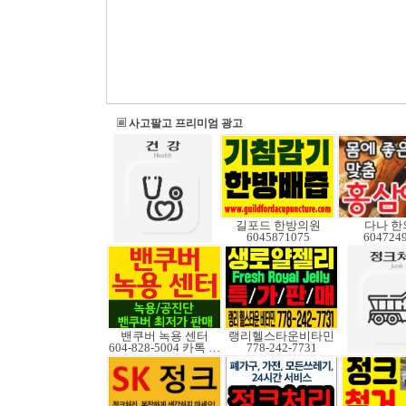
사고팔고 프리미엄 광고
길포드 한방의원
다나 한
6045871075
604724
밴쿠버 녹용 센터
랭리헬스타운비타민
604-828-5004 카톡 Elkcanada
778-242-7731