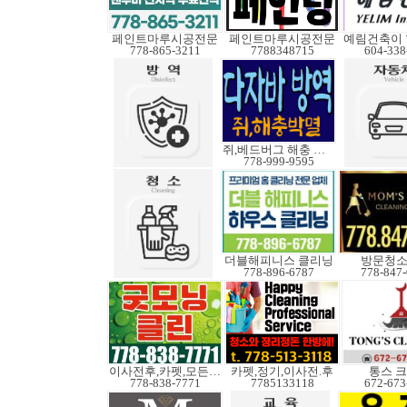
페인트마루시공전문
페인트마루시공전문
778-865-3211
7788348715
604-338
쥐,베드버그 해충 박멸
778-999-9595
더블해피니스 클리닝
방문청
778-896-6787
778-847
이사전후,카펫,모든청소
카펫,정기,이사전.후
통스 
778-838-7771
7785133118
672-673