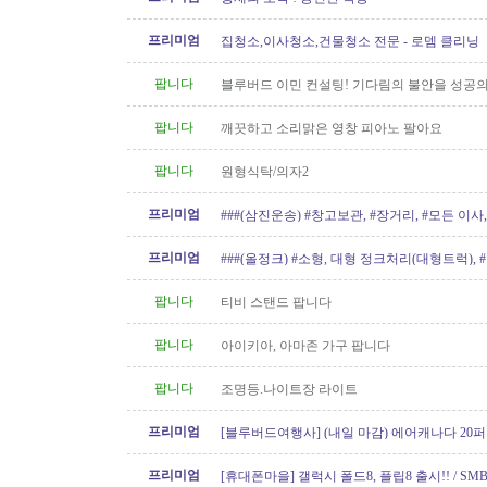
프리미엄
집청소,이사청소,건물청소 전문 - 로뎀 클리닝
팝니다
블루버드 이민 컨설팅! 기다림의 불안을 성공의
팝니다
깨끗하고 소리맑은 영창 피아노 팔아요
팝니다
원형식탁/의자2
프리미엄
###(삼진운송) #창고보관, #장거리, #모든 이사, 
프리미엄
###(올정크) #소형, 대형 정크처리(대형트럭),
###
팝니다
티비 스탠드 팝니다
팝니다
아이키아, 아마존 가구 팝니다
팝니다
조명등.나이트장 라이트
프리미엄
[블루버드여행사] (내일 마감) 에어캐나다 20퍼
가!!
프리미엄
[휴대폰마을] 갤럭시 폴드8, 플립8 출시!! / SMB