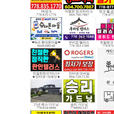
SK정크
저렴한 정크처리/소
정크 월,금 
778-835-1770
604-700-7887
778-877
❤Bell 휴대폰마을❤
우리집 텔러스
토탈링크
6049398249
778-363-1588
778.870
친절한한인TELUS
인터넷/모바일
★인터넷+크레딧★
604-729-7130
25년 펜스/가드닝
승리 가드닝
778-834-0886
7788992147