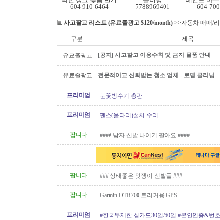
막힌 싱크 뚫음 변기
플러밍
604-910-6464
7788969401
604-700
사고팔고 리스트 (유료줄광고 $120/month)
>>자동차 매매/
구분
제목
[공지] 사고팔고 이용수칙 및 금지 물품 안내
유료줄광고
유료줄광고
전문적이고 신뢰받는 청소 업체 - 로뎀 클리닝
프리미엄
눈꽃빙수기 총판
프리미엄
펜스(울타리)설치 수리
팝니다
#### 남자 신발 나이키 팔아요 ####
팝니다
### 상태좋은 멋쟁이 신발들 ###
팝니다
Garmin OTR700 트러커용 GPS
프리미엄
#한국무제한 심카드30일/60일 #본인인증&번