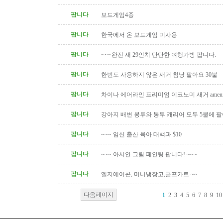
팝니다
보드게임4종
팝니다
한국에서 온 보드게임 미사용
팝니다
~~~완전 새 29인치 단단한 여행가방 팝니다.
팝니다
한번도 사용하지 않은 새거 침낭 팔아요 30불
팝니다
차이나 에어라인 프리미엄 이코노미 새거 amenity
팝니다
강아지 배변 봉투와 봉투 캐리어 모두 5불에 
팝니다
~~~ 임신 출산 육아 대백과 $10
팝니다
~~~ 아시안 그림 페인팅 팝니다! ~~~
팝니다
엘지에어콘, 미니냉장고,골프카트 ~~
다음페이지
1
2
3
4
5
6
7
8
9
10