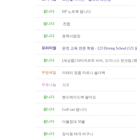
팝니다
HP 노트북 팝니다
팝니다
.찬합
팝니다
원목서랍장
프리미엄
운전 교육 전문 학원 - 123 Driving School (12
팝니다
[새상품] 닥터자르트 비비, 도미니스 썬크림 (
인)
무빙세일
이태리 정품 마르니 숄더백
무료나눔
가구
팝니다
핸드메이드백 팔아요
팝니다
Golf cart 팝니다
팝니다
더블침대 50불
팝니다
장식용 태극 바구니