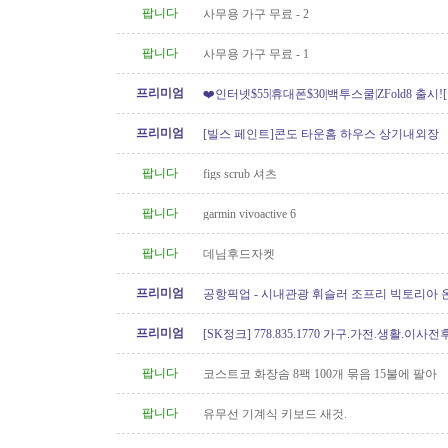
팝니다
사무용 가구 무료 - 2
팝니다
사무용 가구 무료 - 1
프리미엄
❤️인터넷$55|휴대폰$30|백투스쿨|ZFold8 출시
도]
프리미엄
[빌스 페인트]콘도 타운홈 하우스 상기내외장
팝니다
figs scrub 셔츠
팝니다
garmin vivoactive 6
팝니다
데님후드자켓
프리미엄
공항픽업 - 시내관광 휘슬러 조프리 빅토리아 온
24시간 운행 778-323-2655
프리미엄
[SK정크] 778.835.1770 가구.가전.생활.이
팝니다
코스트코 화장솜 8팩 100개 묶음 15불에 팔아
팝니다
유무선 기계식 키보드 새것.