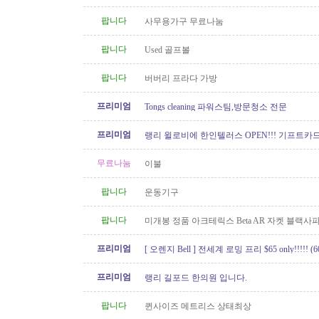
100GB 미국로밍 / 2년 약정시 액정..
팝니다
사무용가구 무료나눔
팝니다
Used 골프볼
팝니다
버버리 프라다 가방
프리미엄
Tongs cleaning 파워스팀,방문청소 전문
프리미엄
랭리 윌로비에 한인텔러스 OPEN!!! 기프트카드 
이벤트중!
무료나눔
이불
팝니다
운동기구
팝니다
미개봉 정품 아크테릭스 Beta AR 자켓 블랙
XS 팝니다
프리미엄
[ 오렌지 Bell ] 전세계 로밍 프리 $65 only!!!!! (60
프리미엄
랭리 길포드 한의원 입니다.
팝니다
퀸사이즈 메트리스 상태최상