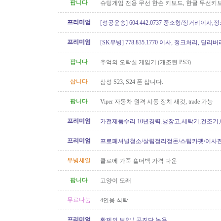
팝니다
슈팅게임 전용 무선 한손 키보드, 한글 무선키
원함
프리미엄
[성공운송] 604.442.0737 중소형/장거리이사
버리
프리미엄
[SK무빙] 778.835.1770 이사, 정크처리, 딜리버
팝니다
추억의 오락실 게임기 (개조된 PS3)
삽니다
삼성 S23, S24 폰 삽니다.
팝니다
Viper 자동차 원격 시동 장치 새것, trade 가능
프리미엄
가전제품수리 10년경력.냉장고,세탁기,건조기
지수리,설치-
프리미엄
프로페셔널청소/살림정리정돈/스팀카펫/이사
소/파워워시/대청소/유리청소
무빙세일
클로에 가죽 숄더백 가격 다운
팝니다
고양이 모래
무료나눔
4인용 식탁
프리미엄
황제의 보약 ! 공진단 녹용