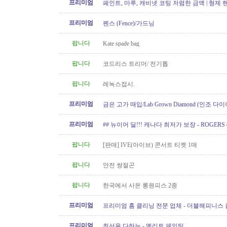
프리미엄
페인트, 마루, 캐비넷 코팅 저렴한 금액 | 형제
프리미엄
펜스 (Fence)/가드닝
팝니다
Kate spade bag
팝니다
코드리스 트리머/ 전기톱
팝니다
레녹스접시.
프리미엄
금은 고가 매입/Lab Grown Diamond (인조 다이
아/웨딩 쥬얼리// 재셋팅/ 아기..
프리미엄
## 뉴이어 딜!!! 캐나다 최저가 보장 - ROGERS 
Internet/핸드폰 프로모션!!!
팝니다
[판매] IVE(아이브) 콘서트 티켓 1매
팝니다
안전 쌍절곤
팝니다
한국에서 사온 롱원피스 2종
프리미엄
프리미엄 홈 클리닝 전문 업체 - 더블해피니스
프리미엄
최선을 다하는 - 엘리트 페인팅