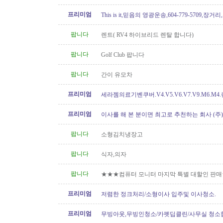
프리미엄
This is it,믿음의 영광운송,604-779-5709,장거
팝니다
렌트( RV4 하이브리드 렌탈 합니다)
팝니다
Golf Club 팝니다
팝니다
간이 유모차
프리미엄
세라젬의료기벤쿠버.V4.V5.V6.V7.V9.M6.M4
개월무이자할부)판매중
프리미엄
이사를 해 본 분이면 최고로 추천하는 회사 (주
[정크처리.이사전후 청소]
팝니다
소형김치냉장고
팝니다
식자,의자
팝니다
★★★컴퓨터 모니터 마지막 특별 대할인 판
프리미엄
저렴한 정크처리/소형이사 입주및 이사청소.
프리미엄
무빙아웃,무빙인청소/카펫딥클린/사무실 청소