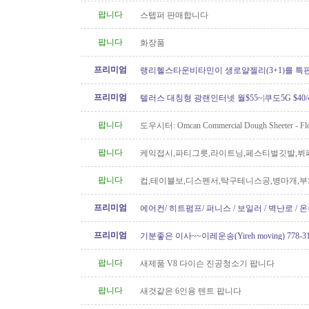
팝니다
스텝퍼 판매합니다
팝니다
화장품
프리미엄
랭리헬스타운비타민이 생로얄젤리(3+1)를 특
프리미엄
텔러스 대칭형 광랜인터넷 월$55~|쿠도5G $40/4
604.834.1004 친절한 한인 TELUS
팝니다
도우시터: Omcan Commercial Dough Sheeter - Flo
Like New
팝니다
케익접시,파티그릇,라이트닝,페스티벌깃발,뷔
망치
팝니다
컵,테이블보,디스펜서,탁구테니스공,병마개,부
궁화뱃지
프리미엄
에어컨/ 히트펌프/ 퍼니스 / 보일러 / 벽난로 / 
신규설치 전문! TSBC License..
프리미엄
기분좋은 이사~~이레운송(Yireh moving) 778-319
팝니다
새제품 V8 다이슨 진공청소기 팝니다
팝니다
새것같은 6인용 텐트 팝니다