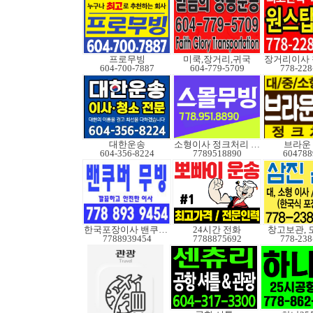
프로무빙
미쿡,장거리,귀국
604-700-7887
604-779-5709
778-228
대한운송
소형이사 정크처리 무빙
브라운
604-356-8224
7789518890
604788
한국포장이사 밴쿠버무빙
24시간 전화
창고보관, 
7788939454
7788875692
778-238