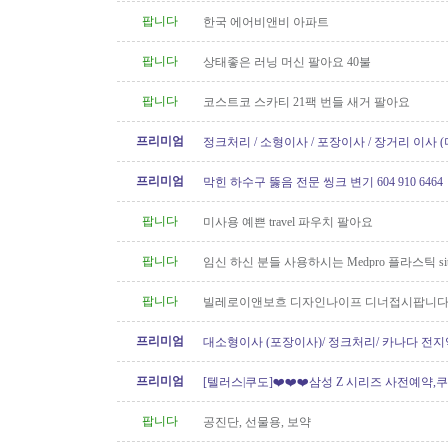
팝니다
한국 에어비앤비 아파트
팝니다
상태좋은 러닝 머신 팔아요 40불
팝니다
코스트코 스카티 21팩 번들 새거 팔아요
프리미엄
정크처리 / 소형이사 / 포장이사 / 장거리 이사 
프리미엄
막힌 하수구 뚫음 전문 씽크 변기 604 910 6464
팝니다
미사용 예쁜 travel 파우치 팔아요
팝니다
임신 하신 분들 사용하시는 Medpro 플라스틱 sitz
요 (거의 새거)
팝니다
빌레로이앤보흐 디자인나이프 디너접시팝니다
프리미엄
대소형이사 (포장이사)/ 정크처리/ 카나다 전지
운송)
프리미엄
[텔러스|쿠도]❤️❤️❤️삼성 Z 시리즈 사전예약,쿠
// 텔러스 인터넷 가입시..
팝니다
공진단, 선물용, 보약