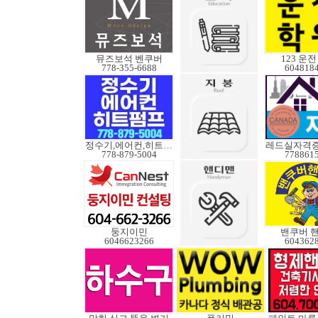
뮤즈보석 벤쿠버
123 운
778-355-6688
604818
정수기,에어컨,히트펌프
778-879-5004
778861
둥지이민
밴쿠버 
6046623266
604362