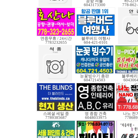
공항 셔틀
하나25
6043173300
778-862
연중무휴 / 24시간
블루버드 여행사
7783232655
604-421-0101
눈꽃빙수기 총판
블루베리
6047214503
604306
스페셜 세일 중
영 종합 건축
나노 전
7789385687
6048033975
778689