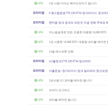
팝니다
1년 사용 다이슨 헤어드라이기 팝니다
프리미엄
# 원스탑운송778 228 0734 장거리이사 .정크
프리미엄
한마음 정크 정크의 모든것 지금 전화 주세요 604 
팝니다
저소음설계로 만든 조용한 대용량 14,000 BTU
컨 팝니다
팝니다
1년 사용헌 14.000 BTU 대용량 포터블 에어컨
팝니다
샤넬 에스파튜 단화
프리미엄
(서울정크)778 228 0734 정크처리
프리미엄
서울운송~장거리이사 정크 딜리버리 창고보관 60
6146
팝니다
2년사용 LG 포터블 에어컨 팝니다
팝니다
프라다 선그라스
팝니다
포터블 에어컨 팝니다