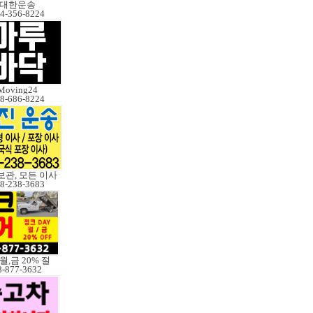
대한운송
4-356-8224
Moving24
8-686-8224
관, 모든 이사
8-238-3683
월,금 20% 절
8-877-3632