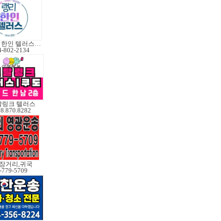
가까운 한인 텔러스쿠도
4-802-2134
탈링크 텔러스
8.870.8282
,장거리,귀국
-779-5709