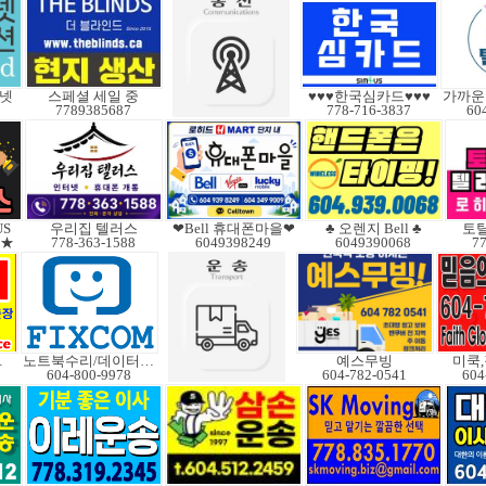
비넷
스페셜 세일 중
♥♥♥한국심카드♥♥♥
7789385687
778-716-3837
60
S
우리집 텔러스
❤Bell 휴대폰마을❤
♣ 오렌지 Bell ♣
토
딧★
778-363-1588
6049398249
6049390068
77
 수리
노트북수리/데이터복구
예스무빙
미쿡
604-800-9978
604-782-0541
604