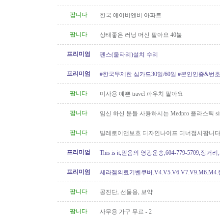
팝니다
한국 에어비앤비 아파트
팝니다
상태좋은 러닝 머신 팔아요 40불
프리미엄
펜스(울타리)설치 수리
프리미엄
#한국무제한 심카드30일/60일 #본인인증&번
팝니다
미사용 예쁜 travel 파우치 팔아요
팝니다
임신 하신 분들 사용하시는 Medpro 플라스틱 sitz
요 (거의 새거)
팝니다
빌레로이앤보흐 디자인나이프 디너접시팝니다
프리미엄
This is it,믿음의 영광운송,604-779-5709,장거
프리미엄
세라젬의료기벤쿠버.V4.V5.V6.V7.V9.M6.M4
개월무이자할부)판매중
팝니다
공진단, 선물용, 보약
팝니다
사무용 가구 무료 - 2