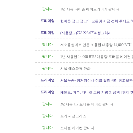
팝니다
1년 사용 다이슨 헤어드라이기 팝니다
프리미엄
한마음 정크 정크의 모든것 지금 전화 주세요 604 
프리미엄
(서울정크)778 228 0734 정크처리
팝니다
저소음설계로 만든 조용한 대용량 14,000 BTU
컨 팝니다
팝니다
1년 사용헌 14.000 BTU 대용량 포터블 에어컨
팝니다
샤넬 에스파튜 단화
프리미엄
서울운송~장거리이사 정크 딜리버리 창고보관 60
6146
프리미엄
페인트, 마루, 캐비넷 코팅 저렴한 금액 | 형제
팝니다
2년사용 LG 포터블 에어컨 팝니다
팝니다
프라다 선그라스
팝니다
포터블 에어컨 팝니다