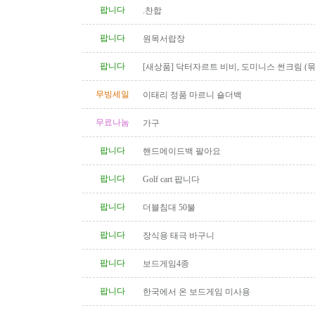
팝니다
.찬합
팝니다
원목서랍장
팝니다
[새상품] 닥터자르트 비비, 도미니스 썬크림 (
인)
무빙세일
이태리 정품 마르니 숄더백
무료나눔
가구
팝니다
핸드메이드백 팔아요
팝니다
Golf cart 팝니다
팝니다
더블침대 50불
팝니다
장식용 태극 바구니
팝니다
보드게임4종
팝니다
한국에서 온 보드게임 미사용