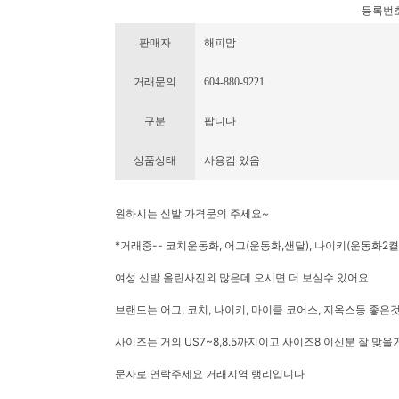
등록번호 : 
판매자
해피맘
거래문의
604-880-9221
구분
팝니다
상품상태
사용감 있음
원하시는 신발 가격문의 주세요~
*거래중-- 코치운동화, 어그(운동화,샌달), 나이키(운동화2켤
여성 신발 올린사진외 많은데 오시면 더 보실수 있어요
브랜드는 어그, 코치, 나이키, 마이클 코어스, 지옥스등 좋은
사이즈는 거의 US7~8,8.5까지이고 사이즈8 이신분 잘 맞
문자로 연락주세요 거래지역 랭리입니다