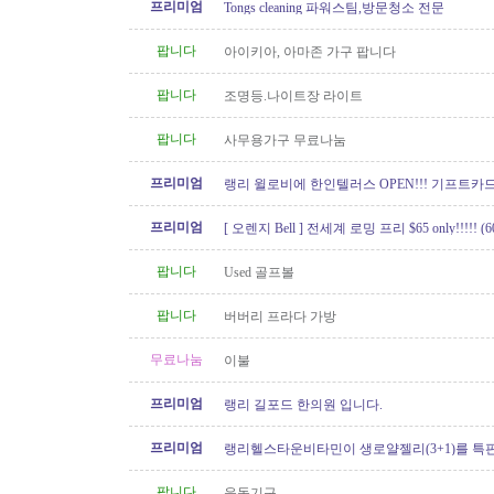
프리미엄
Tongs cleaning 파워스팀,방문청소 전문
팝니다
아이키아, 아마존 가구 팝니다
팝니다
조명등.나이트장 라이트
팝니다
사무용가구 무료나눔
프리미엄
랭리 윌로비에 한인텔러스 OPEN!!! 기프트카드 
이벤트중!
프리미엄
[ 오렌지 Bell ] 전세계 로밍 프리 $65 only!!!!! (60
팝니다
Used 골프볼
팝니다
버버리 프라다 가방
무료나눔
이불
프리미엄
랭리 길포드 한의원 입니다.
프리미엄
랭리헬스타운비타민이 생로얄젤리(3+1)를 특
팝니다
운동기구