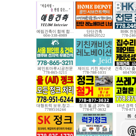
예림건축이 함께 합니다
단단건축
BHK 전
604-338-4989
6048620522
778-246
페인트마루시공전문
제이드 키친 케비넷
건축기사 출
778-865-3211
778-788-1031
604700
대형트럭 보유,창고보관
정크 월,금 20% 절
18년 경력
7789516244
778-877-3632
778-871