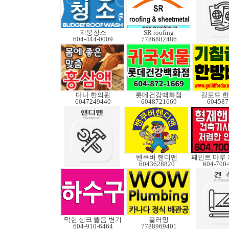
지붕청소
SR roofing
604-444-0009
7786882486
다나 한의원
롯데건강백화점
길포드 
6047249440
6048721669
604587
밴쿠버 핸디맨
6043628820
604-700
막힌 싱크 뚫음 변기
플러밍
604-910-6464
7788969401