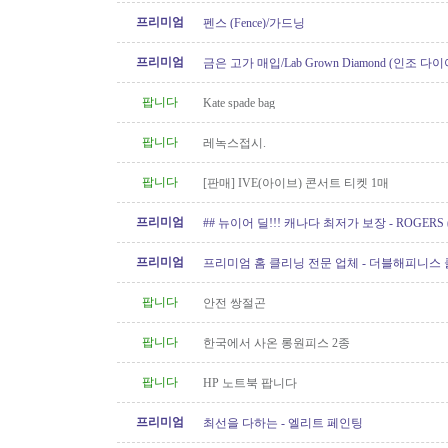
프리미엄
펜스 (Fence)/가드닝
프리미엄
금은 고가 매입/Lab Grown Diamond (인조 다이
아/웨딩 쥬얼리// 재셋팅/ 아기..
팝니다
Kate spade bag
팝니다
레녹스접시.
팝니다
[판매] IVE(아이브) 콘서트 티켓 1매
프리미엄
## 뉴이어 딜!!! 캐나다 최저가 보장 - ROGERS 
Internet/핸드폰 프로모션!!!
프리미엄
프리미엄 홈 클리닝 전문 업체 - 더블해피니스
팝니다
안전 쌍절곤
팝니다
한국에서 사온 롱원피스 2종
팝니다
HP 노트북 팝니다
프리미엄
최선을 다하는 - 엘리트 페인팅