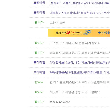
프리미엄
[블루버드여행사] (내일 마감) 에어캐나다 20퍼
가!!
프리미엄
대소형이사 (포장이사)/ 정크처리/ 카나다 전지
운송)
팝니다
고양이 모래
팝니다
코스트코 스카티 21팩 번들 새거 팔아요
팝니다
케익접시,파티그릇,전구,페스티벌깃발,뷔페그
프리미엄
###(올정크) #소형, 대형 정크처리(대형트럭),
###
프리미엄
###(삼진운송) #창고보관, #장거리, #모든 이사, 
팝니다
컵,테이블보,디스펜서,탁구테니스공,병마개,부
궁화뱃지
팝니다
깨끗하고 소리맑은 영창 피아노 팔아요
팝니다
원형식탁/의자2