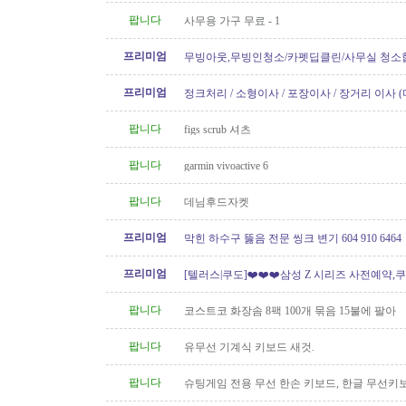
팝니다
사무용 가구 무료 - 1
프리미엄
무빙아웃,무빙인청소/카펫딥클린/사무실 청소
프리미엄
정크처리 / 소형이사 / 포장이사 / 장거리 이사 
팝니다
figs scrub 셔츠
팝니다
garmin vivoactive 6
팝니다
데님후드자켓
프리미엄
막힌 하수구 뚫음 전문 씽크 변기 604 910 6464
프리미엄
[텔러스|쿠도]❤️❤️❤️삼성 Z 시리즈 사전예약,쿠
// 텔러스 인터넷 가입시..
팝니다
코스트코 화장솜 8팩 100개 묶음 15불에 팔아
팝니다
유무선 기계식 키보드 새것.
팝니다
슈팅게임 전용 무선 한손 키보드, 한글 무선키
원함