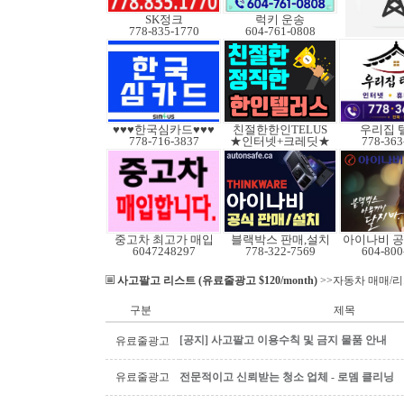
SK정크
럭키 운송
778-835-1770
604-761-0808
♥♥♥한국심카드♥♥♥
친절한한인TELUS
우리집 
778-716-3837
★인터넷+크레딧★
778-363
중고차 최고가 매입
블랙박스 판매,설치
아이나비 
6047248297
778-322-7569
604-800
사고팔고 리스트 (유료줄광고 $120/month)
>>자동차 매매/
구분
제목
[공지] 사고팔고 이용수칙 및 금지 물품 안내
유료줄광고
유료줄광고
전문적이고 신뢰받는 청소 업체 - 로뎀 클리닝