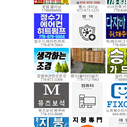
로뎀 클리닝
통스 크리닝
7786896886
672-673-1225
778-838
정수기,에어컨,히트펌프
778-879-5004
778-999
정원에관한모든것
펜스(울타리)설치 수리
승리 
778-871-3304
778-772-7063
778899
뮤즈보석 벤쿠버
778-355-6688
604-800