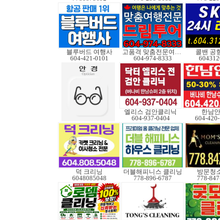
블루버드 여행사
고품격 맞춤전문여행사
콜밴 공
604-421-0101
604-974-8333
604312
엘리스 검안클리닉
한남
604-937-0404
604-420
덕 크리닝
더블해피니스 클리닝
방문청
6048085048
778-896-6787
778-847