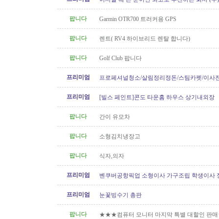
[정크처리.이사전후 청소]
팝니다
Garmin OTR700 트러커용 GPS
팝니다
렌트( RV4 하이브리드 렌탈 합니다)
팝니다
Golf Club 팝니다
프리미엄
프로페셔널청소/살림정리정돈/스팀카펫/이사
소/파워워시/대청소/유리청소
프리미엄
[빌스 페인트]콘도 타운홈 하우스 상기내외장
팝니다
간이 유모차
팝니다
소형김치냉장고
팝니다
식자,의자
프리미엄
벤쿠버공항픽업 소형이사 가구조립 학생이사 
형이사..등아이케아및 관련
프리미엄
눈꽃빙수기 총판
팝니다
★★★컴퓨터 모니터 마지막 특별 대할인 판