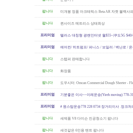
팝니다
미개봉 정품 아크테릭스 Beta AR 자켓 블랙
XS 팝니다
팝니다
퀸사이즈 메트리스 상태최상
프리미엄
텔러스 대칭형 광랜인터넷 월$55~|쿠도5G $40/4
604.834.1004 친절한 한인 TELUS
프리미엄
에어컨/ 히트펌프/ 퍼니스 / 보일러 / 벽난로 / 
신규설치 전문! TSBC License..
팝니다
스텝퍼 판매합니다
팝니다
화장품
팝니다
도우시터: Omcan Commercial Dough Sheeter - Flo
Like New
프리미엄
기분좋은 이사~~이레운송(Yireh moving) 778-319
프리미엄
# 원스탑운송778 228 0734 장거리이사 .정크
팝니다
새제품 V8 다이슨 진공청소기 팝니다
팝니다
새것같은 6인용 텐트 팝니다