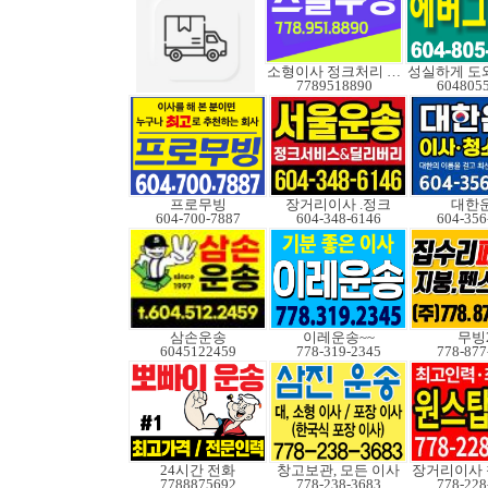
소형이사 정크처리 무빙
7789518890
604805
프로무빙
장거리이사 .정크
대한
604-700-7887
604-348-6146
604-356
삼손운송
이레운송~~
무빙
6045122459
778-319-2345
778-877
24시간 전화
창고보관, 모든 이사
7788875692
778-238-3683
778-228