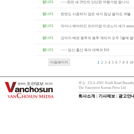
팝니다
~~~완전 새 29인치 단단한 여행가방 팝니다.
팝니다
한번도 사용하지 않은 새거 침낭 팔아요 30불
팝니다
차이나 에어라인 프리미엄 이코노미 새거 amenity
팝니다
강아지 배변 봉투와 봉투 캐리어 모두 5불에 
팝니다
~~~ 임신 출산 육아 대백과 $10
다음페이지
1
2
3
4
5
6
7
8
9
10
주소: 331A-4501 North Road Burnaby
The Vancouver Korean Press Ltd.
회사소개
|
기사제보
|
광고안