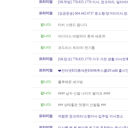
프리미엄
[SK무빙] 778.835.1770 이사, 정크처리, 딜리버
프리미엄
[성공운송] 604.442.0737 중소형/장거리이사
버리
팝니다
티비 스탠드 팝니다
팝니다
아디다스 바람막이 흰색 새옷30
팝니다
코드리스 트리머/ 전기톱
프리미엄
[SK정크] 778.835.1770 가구.가전.생활.이
프리미엄
❤️인터넷$55|휴대폰$30|백투스쿨|ZFold8 출시
도]
팝니다
룰루레몬 새가방
팝니다
#### 남자 신발 나이키 팔아요 ####
팝니다
### 상태좋은 멋쟁이 신발들 ###
프리미엄
저렴한 정크처리/소형이사 입주및 이사청소.
프리미엄
이사를 해 본 분이면 최고로 추천하는 회사 (주