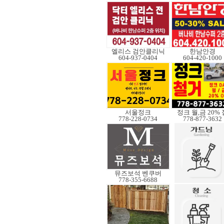
엘리스 검안클리닉
한남안경
604-937-0404
604-420-1000
서울정크
정크 월,금 20% 
778-228-0734
778-877-3632
뮤즈보석 벤쿠버
778-355-6688