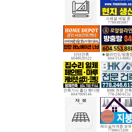
스페셜 세일 중
7789385687
단단건축
★블라인드/방충
6048620522
604-553-8882
건축기사 출신 핸디맨
BHK 전문 건축
6047009144
778-246-6132
레
7788615200