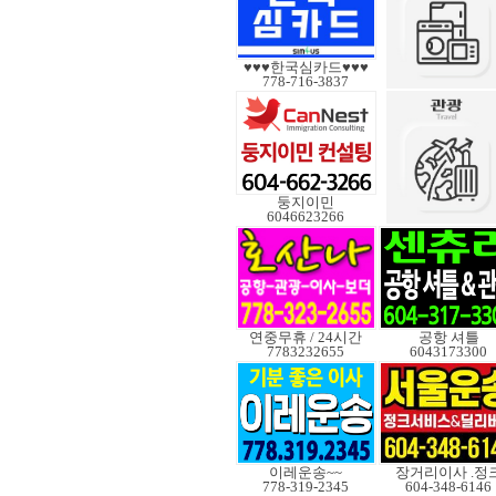
♥♥♥한국심카드♥♥♥
778-716-3837
둥지이민
6046623266
연중무휴 / 24시간
공항 셔틀
7783232655
6043173300
이레운송~~
장거리이사 .정
778-319-2345
604-348-6146