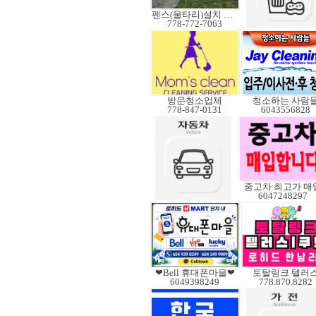
펜스(울타리)설치 수리
778-772-7063
방문청소업체
청소하는 사람
778-847-0131
6043556828
중고차 최고가 매
6047248297
❤Bell 휴대폰마을❤
토탈링크 텔러
6049398249
778.870.8282