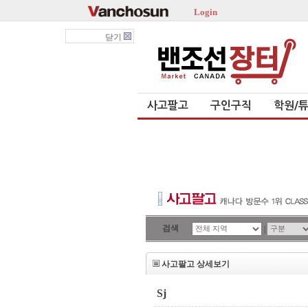
Login
닫기
사고팔고
구인구직
학원/
검색
|
사고팔고 상세보기
Sj