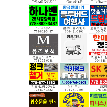
778-871-3304
7788992147
778-772
하나25투어
블루버드 여행사
778-862-3487
604-421-0101
604-974
뮤즈보석 벤쿠버
정크처리 
778-355-6688
604-348
정크 월,금 20% 절
럭키 운송
SK
778-877-3632
604-761-0808
778-835