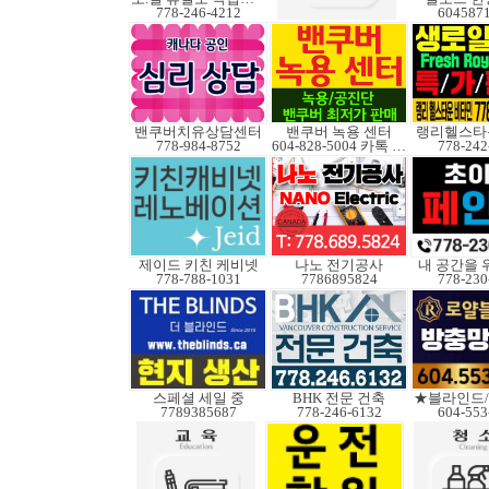
778-246-4212
604587
밴쿠버치유상담센터
밴쿠버 녹용 센터
랭리헬스타
778-984-8752
604-828-5004 카톡 Elkcanada
778-242
제이드 키친 케비넷
나노 전기공사
내 공간을 
778-788-1031
7786895824
778-230
스페셜 세일 중
BHK 전문 건축
★블라인드
7789385687
778-246-6132
604-553