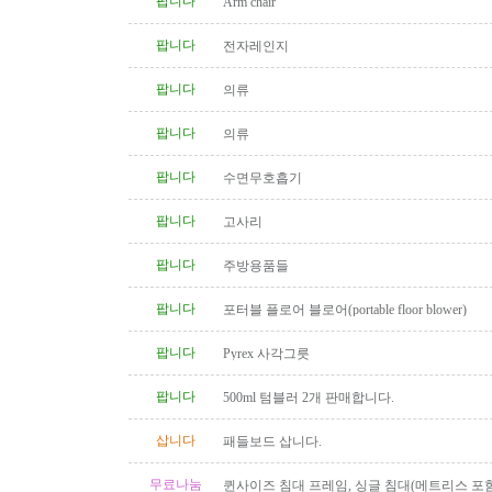
팝니다
Arm chair
팝니다
전자레인지
팝니다
의류
팝니다
의류
팝니다
수면무호흡기
팝니다
고사리
팝니다
주방용품들
팝니다
포터블 플로어 블로어(portable floor blower)
팝니다
Pyrex 사각그릇
팝니다
500ml 텀블러 2개 판매합니다.
삽니다
패들보드 삽니다.
무료나눔
퀸사이즈 침대 프레임, 싱글 침대(메트리스 포함