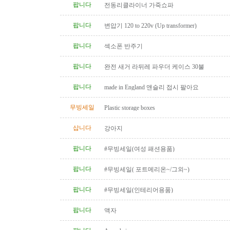
팝니다
전동리클라이너 가죽쇼파
팝니다
변압기 120 to 220v (Up transformer)
팝니다
섹소폰 반주기
팝니다
완전 새거 라뒤레 파우더 케이스 30불
팝니다
made in England 앤슬리 접시 팔아요
무빙세일
Plastic storage boxes
삽니다
강아지
팝니다
#무빙세일(여성 패션용품)
팝니다
#무빙세일( 포트메리온~/그외~)
팝니다
#무빙세일(인테리어용품)
팝니다
액자