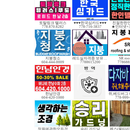
토탈링크 텔러스
♥♥♥한국심카드♥♥♥
친절한한인
778.870.8282
778-716-3837
★인터넷+
지붕청소
레드실자격증 보유업체
SR roo
604-444-0009
7788615200
778688
한남안경
604-420-1000
778-999
정원에관한모든것
승리 가드닝