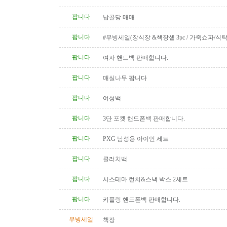
팝니다
납골당 매매
팝니다
#무빙세일(장식장 &책장셑 3pc / 가죽쇼파/식탁
팝니다
여자 핸드백 판매합니다.
팝니다
매실나무 팝니다
팝니다
여성백
팝니다
3단 포켓 핸드폰백 판매합니다.
팝니다
PXG 남성용 아이언 세트
팝니다
클러치백
팝니다
시스테마 런치&스낵 박스 2세트
팝니다
키플링 핸드폰백 판매합니다.
무빙세일
책장