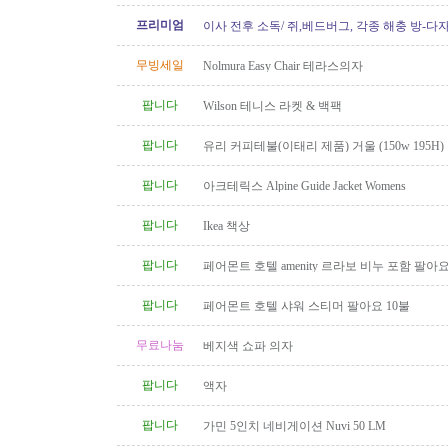
프리미엄
이사 전후 소독/ 쥐,베드버그, 각종 해충 방-다
무빙세일
Nolmura Easy Chair 테라스의자
팝니다
Wilson 테니스 라켓 & 백팩
팝니다
유리 커피테불(이태리 제품) 거울 (150w 195H)
팝니다
아크테릭스 Alpine Guide Jacket Womens
팝니다
Ikea 책상
팝니다
페어몬트 호텔 amenity 르라보 비누 포함 팔아
팝니다
페어몬트 호텔 샤워 스티머 팔아요 10불
무료나눔
베지색 쇼파 의자
팝니다
액자
팝니다
가민 5인치 네비게이션 Nuvi 50 LM