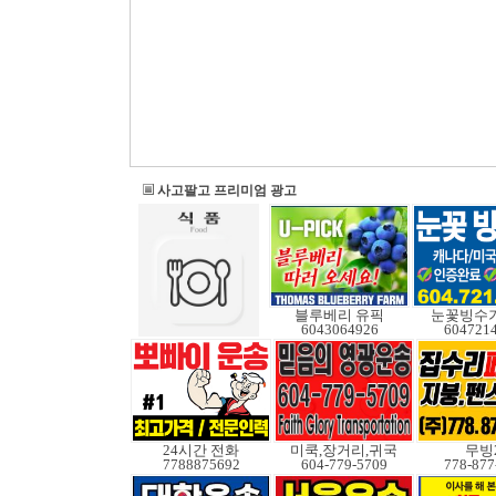
사고팔고 프리미엄 광고
블루베리 유픽
눈꽃빙수기
6043064926
604721
24시간 전화
미쿡,장거리,귀국
무빙
7788875692
604-779-5709
778-877