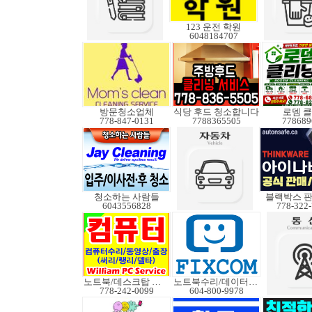
123 운전 학원
6048184707
방문청소업체
식당 후드 청소합니다
로뎀 
778-847-0131
7788365505
778689
청소하는 사람들
블랙박스 판
6043556828
778-322
노트북/데스크탑 수리
노트북수리/데이터복구
778-242-0099
604-800-9978