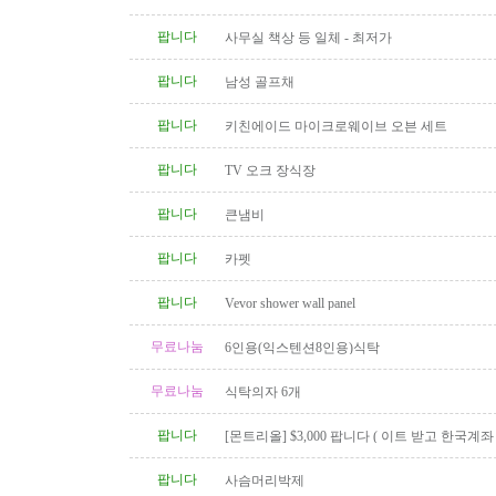
팝니다
사무실 책상 등 일체 - 최저가
팝니다
남성 골프채
팝니다
키친에이드 마이크로웨이브 오븐 세트
팝니다
TV 오크 장식장
팝니다
큰냄비
팝니다
카펫
팝니다
Vevor shower wall panel
무료나눔
6인용(익스텐션8인용)식탁
무료나눔
식탁의자 6개
팝니다
[몬트리올] $3,000 팝니다 ( 이트 받고 한국계
신 분 )
팝니다
사슴머리박제