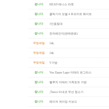
팝니다
HEAD 테니스 라켓
팝니다
클릭기어 모델 4 푸쉬카트 화이트
팝니다
1인용침대
팝니다
전자레인지(판매완료)
무빙세일
14k
무빙세일
14k
무빙세일
V가방
팝니다
Von Zipper Lager 이태리 썬그라스
팝니다
벨루치 이태리 가죽토트 가방
팝니다
,Tineco 티네코 무선 청소기
팝니다
레이저 게이밍 키보드