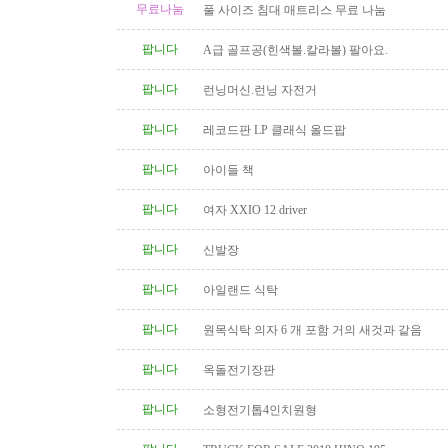
무료나눔
풀 사이즈 침대 매트리스 무료 나눔
팝니다
A급 골프공(힌색볼.칼라볼) 팔아요.
팝니다
런닝머신.런닝 자전거
팝니다
레코드판 LP 클래식 올드팝
팝니다
아이들 책
팝니다
여자 XXIO 12 driver
팝니다
신발장
팝니다
아일랜드 식탁
팝니다
원목식탁 의자 6 개 포함 거의 새것과 같음
팝니다
옥돌전기장판
팝니다
소형전기톱4인치원형