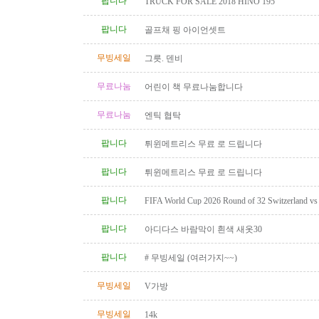
팝니다
TRUCK FOR SALE 2018 HINO 195
팝니다
골프채 핑 아이언셋트
무빙세일
그릇. 덴비
무료나눔
어린이 책 무료나눔합니다
무료나눔
엔틱 협탁
팝니다
튀윈메트리스 무료 로 드립니다
팝니다
튀윈메트리스 무료 로 드립니다
팝니다
FIFA World Cup 2026 Round of 32 Switzerland vs A
Category 2 Tickets
팝니다
아디다스 바람막이 흰색 새옷30
팝니다
# 무빙세일 (여러가지~~)
무빙세일
V가방
무빙세일
14k