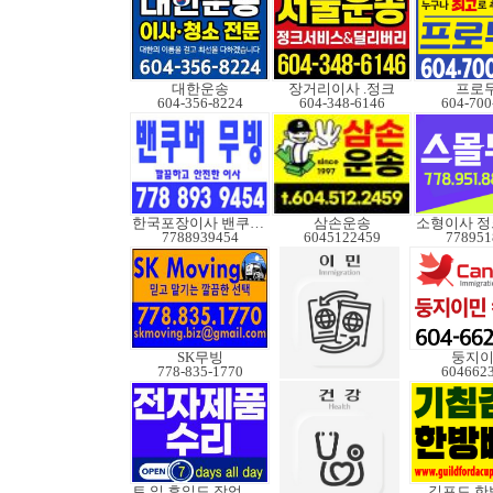
대한운송
장거리이사 .정크
프로
604-356-8224
604-348-6146
604-700
한국포장이사 밴쿠버무빙
삼손운송
7788939454
6045122459
778951
SK무빙
둥지
778-835-1770
604662
토.일 휴일도 작업가능
길포드 한