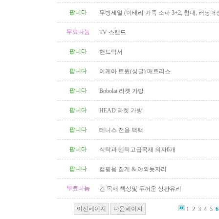
팝니다
무빙세일 (이태리 가죽 소파 3+2, 침대, 러닝머신
무료나눔
TV 스탠드
팝니다
핸드믹서
팝니다
이케아 트윈(싱글) 매트리스
팝니다
Bobolat 라켓 가방
팝니다
HEAD 라켓 가방
팝니다
테니스 전용 백팩
팝니다
식탁과 엔틱고급목재 의자6개
팝니다
캠핑용 집게 & 야외돗자리
무료나눔
긴 목재 책상및 두꺼운 상판유리
이전페이지
다음페이지
1
2
3
4
5
6