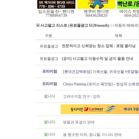
입소문을 탄~ 핸디맨
밴쿠버 핸디맨
에이스 히
7788964739
6043628820
604-202
사고팔고 리스트 (유료줄광고 $120/month)
>>자동차 매매/
구분
제목
전문적이고 신뢰받는 청소 업체 - 로뎀 클리닝
유료줄광고
유료줄광고
[공지] 사고팔고 이용수칙 및 금지 물품 안내
프리미엄
[롯데건강백화점] 가족선물, 귀국선물 #로얄젤
프로폴리스
프리미엄
Choice Painting (초이스 페인팅) - 정성과 신
리겠습니다!
팝니다
고려수지침 연구 / 강좌
팝니다
명품관 옷걸이 판매
팝니다
봄 향긋한 머위, 참나물, 미나리 판매