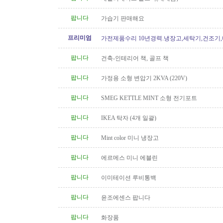
팝니다
가습기 판매해요
프리미엄
가전제품수리 10년경력.냉장고,세탁기,건조기
지수리,설치-
팝니다
건축-인테리어 책, 골프 책
팝니다
가정용 소형 변압기 2KVA (220V)
팝니다
SMEG KETTLE MINT 소형 전기포트
팝니다
IKEA 탁자 (4개 일괄)
팝니다
Mint color 미니 냉장고
팝니다
에르메스 미니 에블린
팝니다
이미테이션 루비통백
팝니다
윤조에센스 팝니다
팝니다
화장품