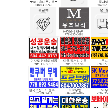
❤Bell 휴대폰마을❤
둥지
6049398249
604662
뮤즈보석 벤쿠버
778-355-6688
이사도 인생도 성공
미쿡,장거리,귀국
무빙
604-442-0737
604-779-5709
778-877
한국포장이사 밴쿠버무빙
프로무빙
SK
7788939454
604-700-7887
778-835