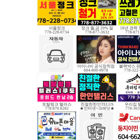
서울정크
정크 월,금 20% 절
18년 경력
778-228-0734
778-877-3632
778-871
아이나비 공식장착점
블랙박스 판
604-800-9978
778-322
토탈링크 텔러스
친절한한인TELUS
우리집 
778.870.8282
★인터넷+크레딧★
778-363