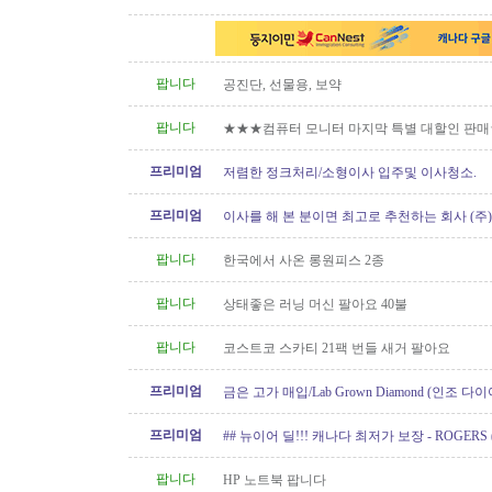
팝니다
공진단, 선물용, 보약
팝니다
★★★컴퓨터 모니터 마지막 특별 대할인 판
프리미엄
저렴한 정크처리/소형이사 입주및 이사청소.
프리미엄
이사를 해 본 분이면 최고로 추천하는 회사 (주
[정크처리.이사전후 청소]
팝니다
한국에서 사온 롱원피스 2종
팝니다
상태좋은 러닝 머신 팔아요 40불
팝니다
코스트코 스카티 21팩 번들 새거 팔아요
프리미엄
금은 고가 매입/Lab Grown Diamond (인조 다이
아/웨딩 쥬얼리// 재셋팅/ 아기..
프리미엄
## 뉴이어 딜!!! 캐나다 최저가 보장 - ROGERS 
Internet/핸드폰 프로모션!!!
팝니다
HP 노트북 팝니다