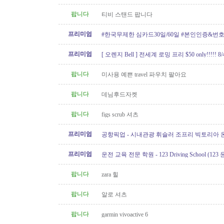
팝니다
티비 스탠드 팝니다
프리미엄
#한국무제한 심카드30일/60일 #본인인증&번
프리미엄
[ 오렌지 Bell ] 전세계 로밍 프리 $50 only!!!!! 8
(604.939.0068)
팝니다
미사용 예쁜 travel 파우치 팔아요
팝니다
데님후드자켓
팝니다
figs scrub 셔츠
프리미엄
공항픽업 - 시내관광 휘슬러 조프리 빅토리아 온
24시간 운행 778-323-2655
프리미엄
운전 교육 전문 학원 - 123 Driving School (12
팝니다
zara 힐
팝니다
알로 셔츠
팝니다
garmin vivoactive 6