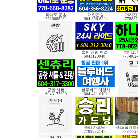
하나로 운송
대한운송
24시간
7786688282
604-356-8224
778887
콜밴 공항 픽업
하나25
6043120040
778-862
공항 셔틀
블루버드 여행사
6043173300
604-421-0101
승리 가드닝
7788992147
778-772