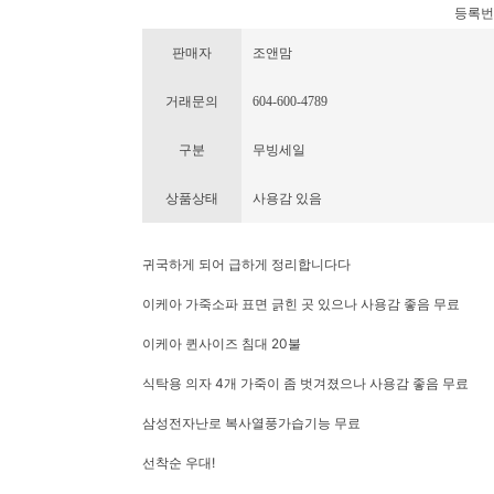
등록번호 :
판매자
조앤맘
거래문의
604-600-4789
구분
무빙세일
상품상태
사용감 있음
귀국하게 되어 급하게 정리합니다다
이케아 가죽소파 표면 긁힌 곳 있으나 사용감 좋음 무료
이케아 퀸사이즈 침대 20불
식탁용 의자 4개 가죽이 좀 벗겨졌으나 사용감 좋음 무료
삼성전자난로 복사열풍가습기능 무료
선착순 우대!