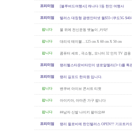
프리미엄
[블루버드여행사] 캐나다 1등 한인 여행사
프리미엄
텔러스 대칭형 광랜인터넷 월$55~|쿠도5G $40/4
604.834.1004 친절한 한인 TELUS
팝니다
물 위에 전신운동 뱃놀이 ,카약!
팝니다
대리석 테이블....125 cm X 60 cm X 50 cm
팝니다
콤퓨터 세트 , 극소형,, 모니터 32 인치 TV 겸용
프리미엄
랭리헬스타운비타민이 생로얄젤리(3+1)를 특
프리미엄
랭리 길포드 한의원 입니다.
팝니다
밴쿠버 아이브 콘서트 티켓
팝니다
아이키아, 아마존 가구 팝니다
팝니다
##남자 신발 나이키 팔아요##
프리미엄
랭리 윌로비에 한인텔러스 OPEN!!! 기프트카드 
이벤트중!