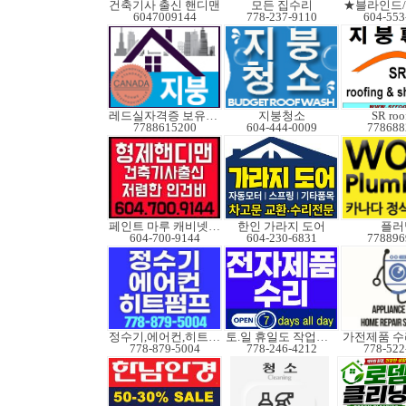
건축기사 출신 핸디맨
모든 집수리
★블라인드
6047009144
778-237-9110
604-553
레드실자격증 보유업체
지붕청소
SR roo
7788615200
604-444-0009
778688
페인트 마루 캐비넷코팅
한인 가라지 도어
플러
604-700-9144
604-230-6831
778896
정수기,에어컨,히트펌프
토.일 휴일도 작업가능
778-879-5004
778-246-4212
778-522