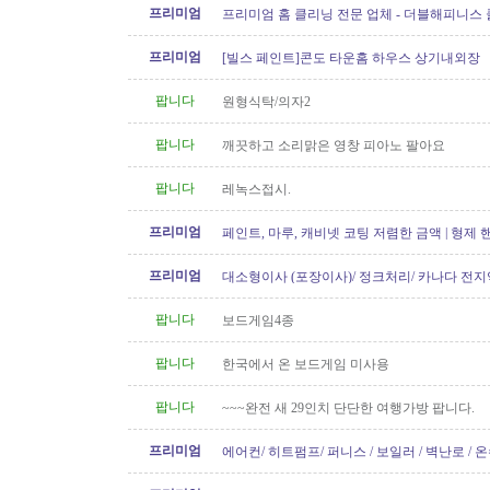
프리미엄
프리미엄 홈 클리닝 전문 업체 - 더블해피니스
프리미엄
[빌스 페인트]콘도 타운홈 하우스 상기내외장
팝니다
원형식탁/의자2
팝니다
깨끗하고 소리맑은 영창 피아노 팔아요
팝니다
레녹스접시.
프리미엄
페인트, 마루, 캐비넷 코팅 저렴한 금액 | 형제
프리미엄
대소형이사 (포장이사)/ 정크처리/ 카나다 전지
운송)
팝니다
보드게임4종
팝니다
한국에서 온 보드게임 미사용
팝니다
~~~완전 새 29인치 단단한 여행가방 팝니다.
프리미엄
에어컨/ 히트펌프/ 퍼니스 / 보일러 / 벽난로 / 
신규설치 전문! TSBC License..