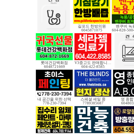
길포드 한방의원
밴쿠버 녹
6045871075
롯데건강백화점
V3중고도 판매합니다.
6048721669
604-422-8585
내 공간을 위한 선택
스페셜 세일 중
영 종합
778-230-7394
7789385687
604803