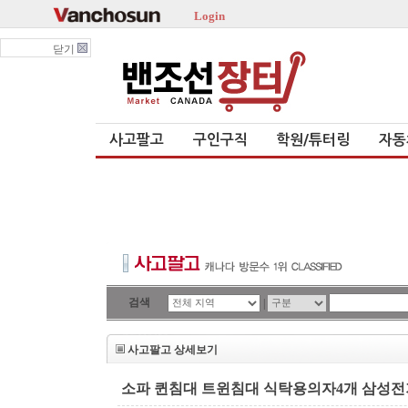
Login
닫기
사고팔고
구인구직
학원/튜터링
자동
검색
|
사고팔고 상세보기
소파 퀸침대 트윈침대 식탁용의자4개 삼성