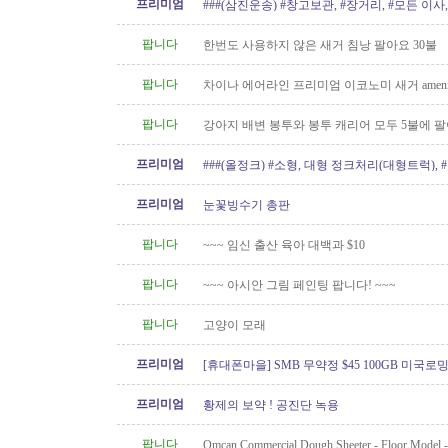
프리미엄
###(삼진운송) #창고보관, #장거리, #모든 이사, 
팝니다
한번도 사용하지 않은 새거 침낭 팔아요 30불
팝니다
차이나 에어라인 프리미엄 이코노미 새거 amenity
팝니다
강아지 배변 봉투와 봉투 캐리어 모두 5불에 
프리미엄
###(올정크) #소형, 대형 정크처리(대형트럭),
###
프리미엄
눈꽃빙수기 총판
팝니다
~~~ 임신 출산 육아 대백과 $10
팝니다
~~~ 아시안 그림 페인팅 팝니다! ~~~
팝니다
고양이 모래
프리미엄
[휴대폰마을] SMB 무약정 $45 100GB 미국로밍 
시 액정 보호필름 / 케이스
프리미엄
황제의 보약 ! 공진단 녹용
팝니다
Omcan Commercial Dough Sheeter - Floor Model 