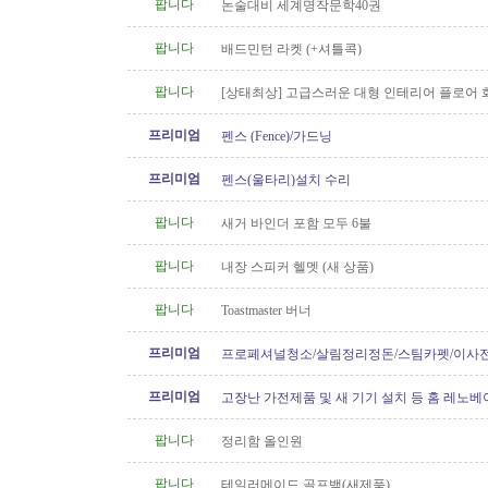
팝니다
논술대비 세계명작문학40권
팝니다
배드민턴 라켓 (+셔틀콕)
팝니다
[상태최상] 고급스러운 대형 인테리어 플로어 
풍 아트
프리미엄
펜스 (Fence)/가드닝
프리미엄
펜스(울타리)설치 수리
팝니다
새거 바인더 포함 모두 6불
팝니다
내장 스피커 헬멧 (새 상품)
팝니다
Toastmaster 버너
프리미엄
프로페셔널청소/살림정리정돈/스팀카펫/이사
소/파워워시/대청소/유리청소
프리미엄
고장난 가전제품 및 새 기기 설치 등 홈 레노
쳬
팝니다
정리함 올인원
팝니다
테일러메이드 골프백(새제품)