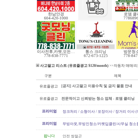
한남안경
로뎀 클
604-420-1000
778689
이사전후,카펫,모든청소
통스 크리닝
방문청
778-838-7771
672-673-1225
778-847
사고팔고 리스트 (유료줄광고 $120/month)
>>자동차 매매/
구분
제목
[공지] 사고팔고 이용수칙 및 금지 물품 안내
유료줄광고
유료줄광고
전문적이고 신뢰받는 청소 업체 - 로뎀 클리닝
프리미엄
정크처리 / 소형이사 / 포장이사 / 장거리 이사 
프리미엄
무빙아웃,무빙인청소/카펫딥클린/사무실 청소
팝니다
안전 쌍절곤