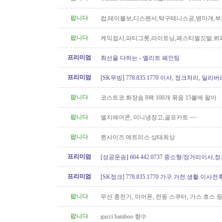
팝니다
컵,테이블보,디스펜서,탁구테니스공,병마개,부
궁화뱃지
팝니다
케익접시,파티그릇,라이트닝,페스티벌깃발,뷔
망치
프리미엄
최선을 다하는 - 엘리트 페인팅
프리미엄
[SK무빙] 778.835.1770 이사, 정크처리, 딜리버
팝니다
코스트코 화장솜 8팩 100개 묶음 15불에 팔아
팝니다
엘지에어콘, 미니냉장고,골프카트 ~~
팝니다
퀸사이즈 메트리스 상태최상
프리미엄
[성공운송] 604.442.0737 중소형/장거리이사
버리
프리미엄
[SK정크] 778.835.1770 가구.가전.생활.이
팝니다
무선 충전기, 이어폰, 전동 스쿠터, 가스 호스 
팝니다
gucci bamboo 향수