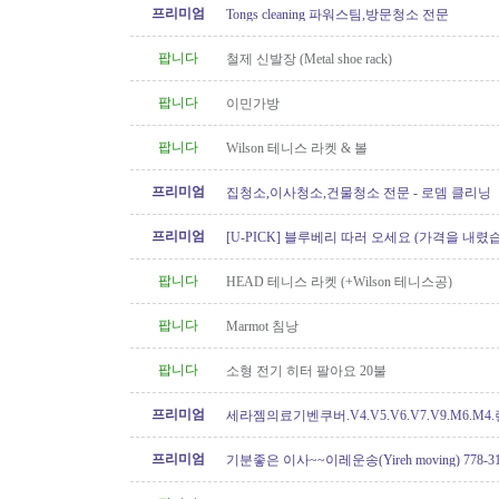
프리미엄
Tongs cleaning 파워스팀,방문청소 전문
팝니다
철제 신발장 (Metal shoe rack)
팝니다
이민가방
팝니다
Wilson 테니스 라켓 & 볼
프리미엄
집청소,이사청소,건물청소 전문 - 로뎀 클리닝
프리미엄
[U-PICK] 블루베리 따러 오세요 (가격을 내렸
팝니다
HEAD 테니스 라켓 (+Wilson 테니스공)
팝니다
Marmot 침낭
팝니다
소형 전기 히터 팔아요 20불
프리미엄
세라젬의료기벤쿠버.V4.V5.V6.V7.V9.M6.M4
개월무이자할부)판매중
프리미엄
기분좋은 이사~~이레운송(Yireh moving) 778-319