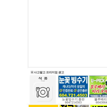
사고팔고 프리미엄 광고
눈꽃빙수기 총판
블루베리
6047214503
604306