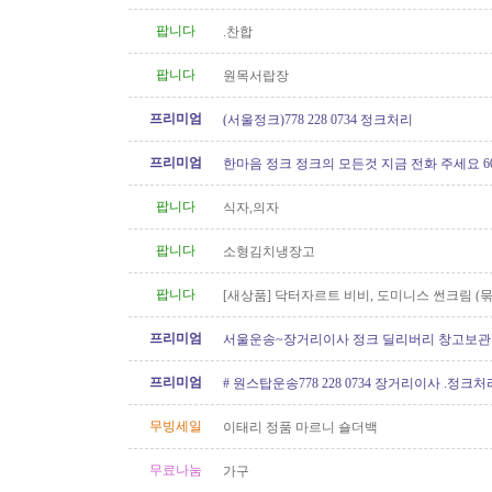
팝니다
.찬합
팝니다
원목서랍장
프리미엄
(서울정크)778 228 0734 정크처리
프리미엄
한마음 정크 정크의 모든것 지금 전화 주세요 604 
팝니다
식자,의자
팝니다
소형김치냉장고
팝니다
[새상품] 닥터자르트 비비, 도미니스 썬크림 (
인)
프리미엄
서울운송~장거리이사 정크 딜리버리 창고보관 60
6146
프리미엄
# 원스탑운송778 228 0734 장거리이사 .정크
무빙세일
이태리 정품 마르니 숄더백
무료나눔
가구