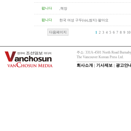
팝니다
,책장
팝니다
한국 여성 구두(sjsj,쌈지) 팔아요
다음페이지
1
2
3
4
5
6
7
8
9
10
주소: 331A-4501 North Road Burnaby
The Vancouver Korean Press Ltd.
회사소개
|
기사제보
|
광고안