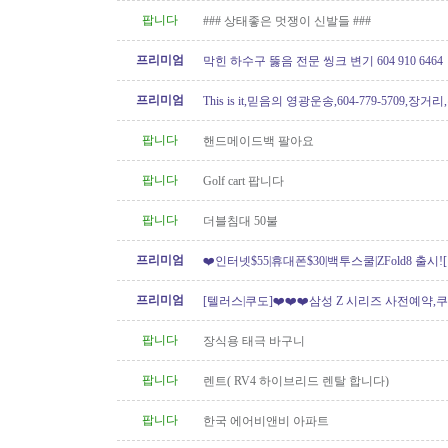
팝니다
### 상태좋은 멋쟁이 신발들 ###
프리미엄
막힌 하수구 뚫음 전문 씽크 변기 604 910 6464
프리미엄
This is it,믿음의 영광운송,604-779-5709,장거
팝니다
핸드메이드백 팔아요
팝니다
Golf cart 팝니다
팝니다
더블침대 50불
프리미엄
❤️인터넷$55|휴대폰$30|백투스쿨|ZFold8 출시
도]
프리미엄
[텔러스|쿠도]❤️❤️❤️삼성 Z 시리즈 사전예약,쿠
// 텔러스 인터넷 가입시..
팝니다
장식용 태극 바구니
팝니다
렌트( RV4 하이브리드 렌탈 합니다)
팝니다
한국 에어비앤비 아파트