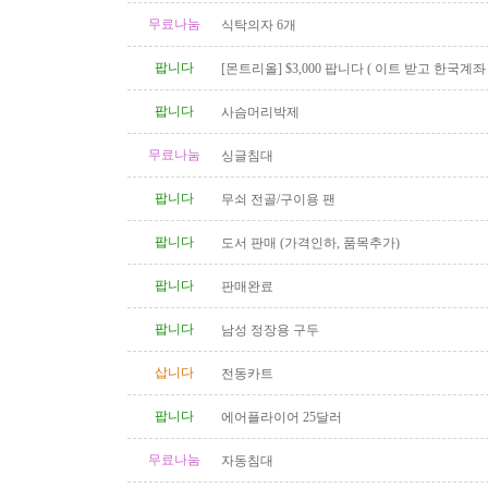
무료나눔
식탁의자 6개
팝니다
[몬트리올] $3,000 팝니다 ( 이트 받고 한국계
신 분 )
팝니다
사슴머리박제
무료나눔
싱글침대
팝니다
무쇠 전골/구이용 팬
팝니다
도서 판매 (가격인하, 품목추가)
팝니다
판매완료
팝니다
남성 정장용 구두
삽니다
전동카트
팝니다
에어플라이어 25달러
무료나눔
자동침대