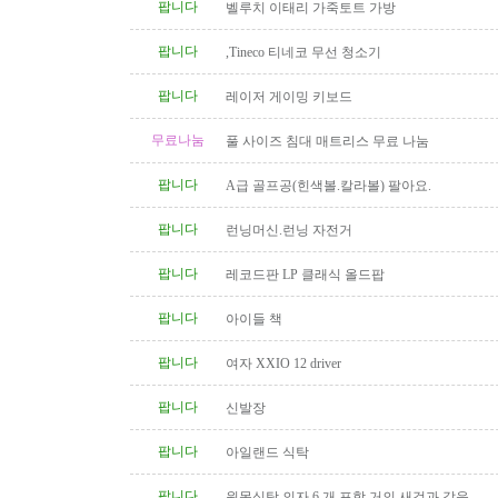
팝니다
벨루치 이태리 가죽토트 가방
팝니다
,Tineco 티네코 무선 청소기
팝니다
레이저 게이밍 키보드
무료나눔
풀 사이즈 침대 매트리스 무료 나눔
팝니다
A급 골프공(힌색볼.칼라볼) 팔아요.
팝니다
런닝머신.런닝 자전거
팝니다
레코드판 LP 클래식 올드팝
팝니다
아이들 책
팝니다
여자 XXIO 12 driver
팝니다
신발장
팝니다
아일랜드 식탁
팝니다
원목식탁 의자 6 개 포함 거의 새것과 같음