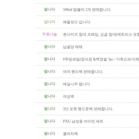
팝니다
500ml 텀블러 2개 판매합니다.
삽니다
패들보드 삽니다.
무료나눔
퀸사이즈 침대 프레임, 싱글 침대(메트리스 포함
팝니다
납골당 매매
팝니다
#무빙세일(장식장 &책장셑 3pc / 가죽쇼파/식탁
팝니다
여자 핸드백 판매합니다.
팝니다
매실나무 팝니다
팝니다
여성백
팝니다
3단 포켓 핸드폰백 판매합니다.
팝니다
PXG 남성용 아이언 세트
팝니다
클러치백