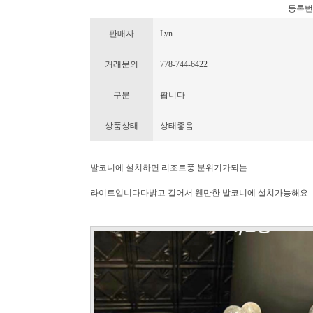
등록번호 :
판매자
Lyn
거래문의
778-744-6422
구분
팝니다
상품상태
상태좋음
발코니에 설치하면 리조트풍 분위기가되는
라이트입니다다밝고 길어서 웬만한 발코니에 설치가능해요