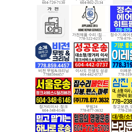
604-729-7130
604-802-2134
가전제품 수리 /집수리
778-522-6235
778-879
비전 무빙&크리닝
이사도 인생도 성공
이레운
7788594457
604-442-0737
778-319
장거리이사 .정크
무빙24
창고보관, 
604-348-6146
778-877-3632
778-238