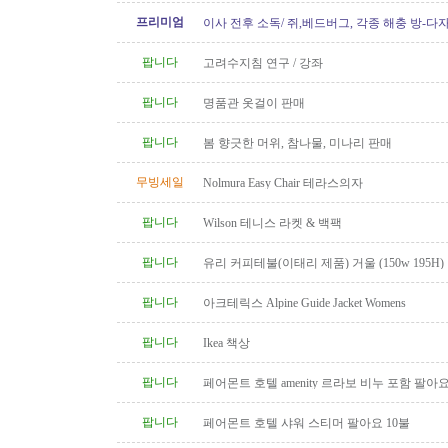
프리미엄
이사 전후 소독/ 쥐,베드버그, 각종 해충 방-다
팝니다
고려수지침 연구 / 강좌
팝니다
명품관 옷걸이 판매
팝니다
봄 향긋한 머위, 참나물, 미나리 판매
무빙세일
Nolmura Easy Chair 테라스의자
팝니다
Wilson 테니스 라켓 & 백팩
팝니다
유리 커피테불(이태리 제품) 거울 (150w 195H)
팝니다
아크테릭스 Alpine Guide Jacket Womens
팝니다
Ikea 책상
팝니다
페어몬트 호텔 amenity 르라보 비누 포함 팔아
팝니다
페어몬트 호텔 샤워 스티머 팔아요 10불