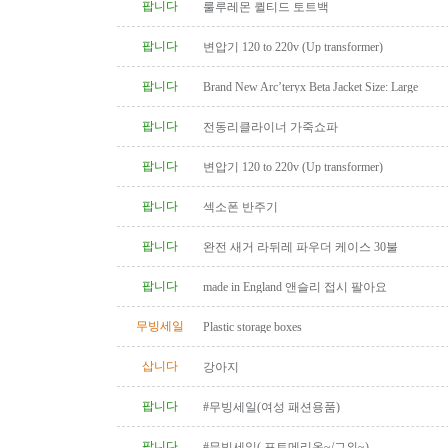
팝니다
룰루레몬 퀼티드 토트백
팝니다
변압기 120 to 220v (Up transformer)
팝니다
Brand New Arc’teryx Beta Jacket Size: Large
팝니다
전동리클라이너 가죽쇼파
팝니다
변압기 120 to 220v (Up transformer)
팝니다
섹소폰 반주기
팝니다
완전 새거 라뒤레 파우더 케이스 30불
팝니다
made in England 앤슬리 접시 팔아요
무빙세일
Plastic storage boxes
삽니다
강아지
팝니다
#무빙세일(여성 패션용품)
팝니다
#무빙세일( 포트메리온~/그외~)