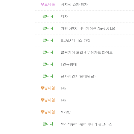
무료나눔
베지색 쇼파 의자
팝니다
액자
팝니다
가민 5인치 네비게이션 Nuvi 50 LM
팝니다
HEAD 테니스 라켓
팝니다
클릭기어 모델 4 푸쉬카트 화이트
팝니다
1인용침대
팝니다
전자레인지(판매완료)
무빙세일
14k
무빙세일
14k
무빙세일
V가방
팝니다
Von Zipper Lager 이태리 썬그라스