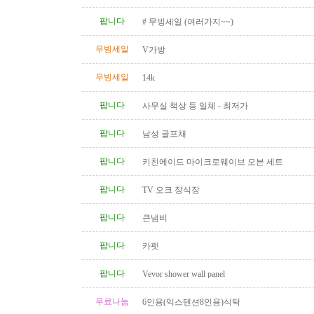
팝니다
# 무빙세일 (여러가지~~)
무빙세일
V가방
무빙세일
14k
팝니다
사무실 책상 등 일체 - 최저가
팝니다
남성 골프채
팝니다
키친에이드 마이크로웨이브 오븐 세트
팝니다
TV 오크 장식장
팝니다
큰냄비
팝니다
카펫
팝니다
Vevor shower wall panel
무료나눔
6인용(익스텐션8인용)식탁