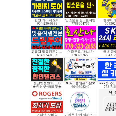
한인 가라지 도어
입소문을 탄~ 핸디맨
밴쿠버 
604-230-6831
7788964739
604362
고품격 맞춤전문여행사
연중무휴 / 24시간
콜밴 공
604-974-8333
7783232655
604312
친절한한인TELUS
❤Bell 휴대폰마을❤
♥♥♥한국심
★인터넷+크레딧★
6049398249
778-716
인터넷/모바일
가까운 한인 텔러스쿠도