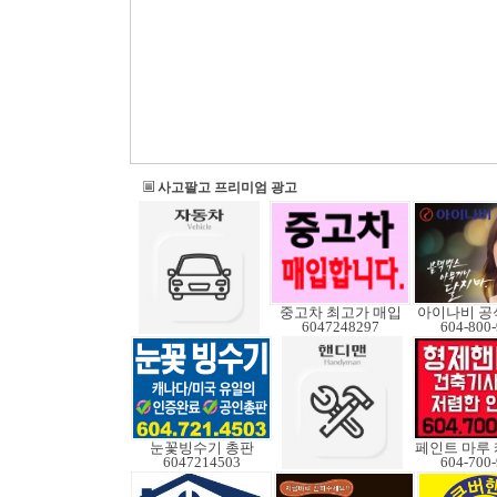
사고팔고 프리미엄 광고
중고차 최고가 매입
아이나비 공
6047248297
604-800
눈꽃빙수기 총판
6047214503
604-700