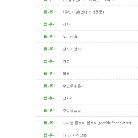
팝니다
#무빙세일(인테리어용품)
팝니다
액자
팝니다
Arm chair
팝니다
전자레인지
팝니다
의류
팝니다
의류
팝니다
수면무호흡기
팝니다
고사리
팝니다
주방용품들
팝니다
포터블 플로어 블로어(portable floor blower)
팝니다
Pyrex 사각그릇