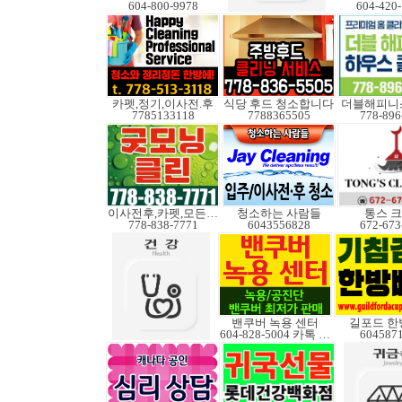
604-800-9978
604-420
카펫,정기,이사전.후
식당 후드 청소합니다
더블해피니
7785133118
7788365505
778-896
이사전후,카펫,모든청소
청소하는 사람들
통스 
778-838-7771
6043556828
672-673
밴쿠버 녹용 센터
길포드 한
604-828-5004 카톡 Elkcanada
604587