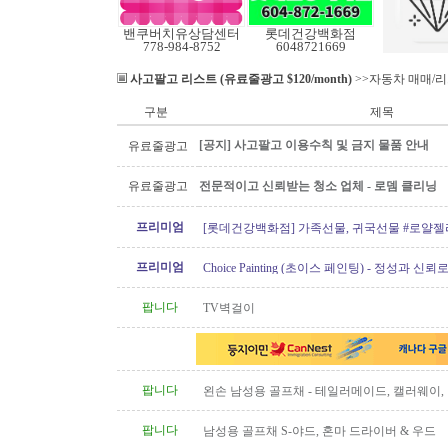
밴쿠버치유상담센터
롯데건강백화점
778-984-8752
6048721669
사고팔고 리스트 (유료줄광고 $120/month)
>>자동차 매매/
구분
제목
[공지] 사고팔고 이용수칙 및 금지 물품 안내
유료줄광고
유료줄광고
전문적이고 신뢰받는 청소 업체 - 로뎀 클리닝
프리미엄
[롯데건강백화점] 가족선물, 귀국선물 #로얄젤
프로폴리스
프리미엄
Choice Painting (초이스 페인팅) - 정성과 신
리겠습니다!
팝니다
TV벽걸이
팝니다
왼손 남성용 골프채 - 테일러메이드, 캘러웨이
트, 나이키, 킹코브라 등
팝니다
남성용 골프채 S-야드, 혼마 드라이버 & 우드