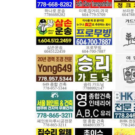
하나로 운송
미쿡,장거리,귀국
브라운
7786688282
604-779-5709
604788
삼손운송
프로무빙
6045122459
604-700-7887
649 종합 건축
승리 가드닝
778-957-5344
7788992147
페인트마루시공전문
영 종합 건축
BHK 전
778-865-3211
6048033975
778-246