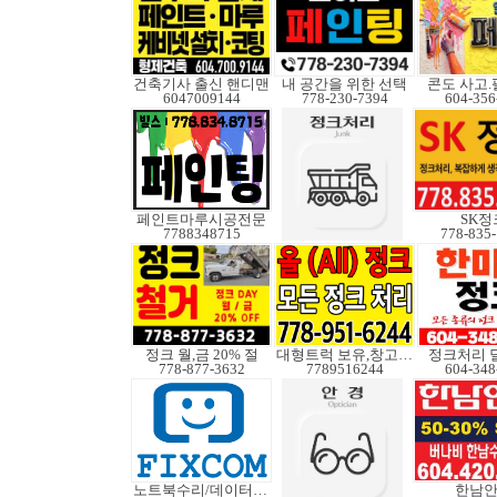
건축기사 출신 핸디맨
내 공간을 위한 선택
콘도 사고
6047009144
778-230-7394
604-356
페인트마루시공전문
SK정
7788348715
778-835
정크 월,금 20% 절
대형트럭 보유,창고보관
정크처리 
778-877-3632
7789516244
604-348
노트북수리/데이터복구
한남