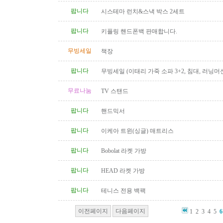
팝니다
시스테마 런치&스낵 박스 2세트
팝니다
키플링 핸드폰백 판매합니다.
무빙세일
책장
팝니다
무빙세일 (이태리 가죽 소파 3+2, 침대, 러닝머신
무료나눔
TV 스탠드
팝니다
핸드믹서
팝니다
이케아 트윈(싱글) 매트리스
팝니다
Bobolat 라켓 가방
팝니다
HEAD 라켓 가방
팝니다
테니스 전용 백팩
이전페이지
다음페이지
1
2
3
4
5
6