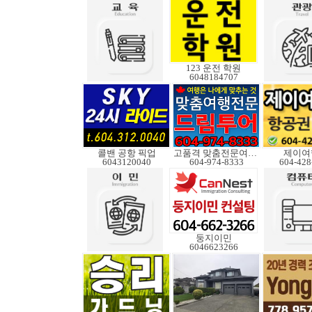
123 운전 학원
6048184707
콜밴 공항 픽업
고품격 맞춤전문여행사
제이여
6043120040
604-974-8333
604-428
둥지이민
6046623266