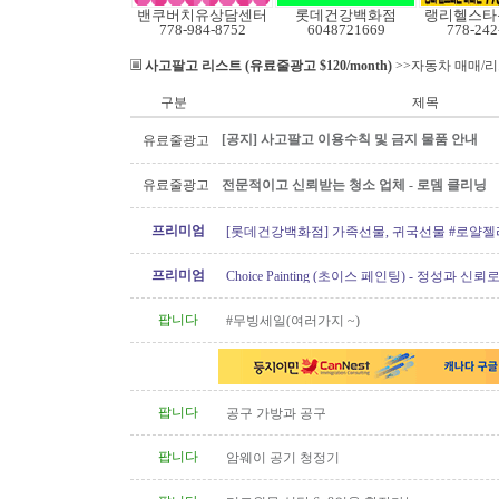
밴쿠버치유상담센터
롯데건강백화점
랭리헬스타
778-984-8752
6048721669
778-242
사고팔고 리스트 (유료줄광고 $120/month)
>>자동차 매매/
구분
제목
[공지] 사고팔고 이용수칙 및 금지 물품 안내
유료줄광고
유료줄광고
전문적이고 신뢰받는 청소 업체 - 로뎀 클리닝
프리미엄
[롯데건강백화점] 가족선물, 귀국선물 #로얄젤
프로폴리스
프리미엄
Choice Painting (초이스 페인팅) - 정성과 신
리겠습니다!
팝니다
#무빙세일(여러가지 ~)
팝니다
공구 가방과 공구
팝니다
암웨이 공기 청정기