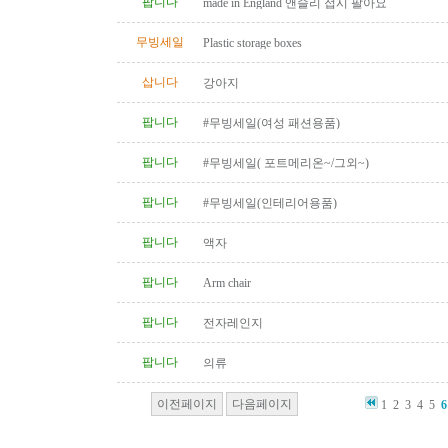
팝니다
made in England 앤슬리 접시 팔아요
무빙세일
Plastic storage boxes
삽니다
강아지
팝니다
#무빙세일(여성 패션용품)
팝니다
#무빙세일( 포트메리온~/그외~)
팝니다
#무빙세일(인테리어용품)
팝니다
액자
팝니다
Arm chair
팝니다
전자레인지
팝니다
의류
이전페이지
다음페이지
1
2
3
4
5
6