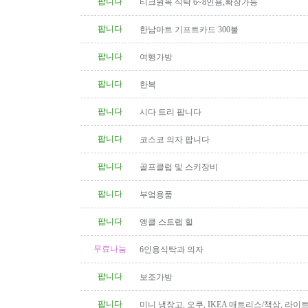
팝니다
티크원목 식탁 6~8인용,확장가능
팝니다
한남마트 기프트카드 300불
팝니다
여행가방
팝니다
한복
팝니다
시다 트리 팝니다
팝니다
코스코 의자 팝니다
팝니다
골프클럽 및 스키장비
팝니다
부엌용품
팝니다
앵클 스트랩 힐
무료나눔
6인용식탁과 의자
팝니다
보조가방
팝니다
미니 냉장고, 오쿠, IKEA 매트리스/책상, 라이