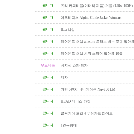
팝니다
유리 커피테불(이태리 제품) 거울 (150w 195H)
팝니다
아크테릭스 Alpine Guide Jacket Womens
팝니다
Ikea 책상
팝니다
페어몬트 호텔 amenity 르라보 비누 포함 팔아
팝니다
페어몬트 호텔 샤워 스티머 팔아요 10불
무료나눔
베지색 쇼파 의자
팝니다
액자
팝니다
가민 5인치 네비게이션 Nuvi 50 LM
팝니다
HEAD 테니스 라켓
팝니다
클릭기어 모델 4 푸쉬카트 화이트
팝니다
1인용침대