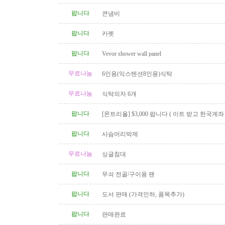
팝니다
큰냄비
팝니다
카펫
팝니다
Vevor shower wall panel
무료나눔
6인용(익스텐션8인용)식탁
무료나눔
식탁의자 6개
팝니다
[몬트리올] $3,000 팝니다 ( 이트 받고 한국계
신 분 )
팝니다
사슴머리박제
무료나눔
싱글침대
팝니다
무쇠 전골/구이용 팬
팝니다
도서 판매 (가격인하, 품목추가)
팝니다
판매완료