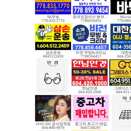
SK무빙
한국포장이사 밴쿠버무빙
Movin
778-835-1770
7788939454
778-686
삼손운송
비전 무빙&크리닝
대한
6045122459
7788594457
604-356
한남안경
그레이스 
604-420-1000
604-951
아이나비 공식장착점
중고차 최고가 매입
604-800-9978
6047248297