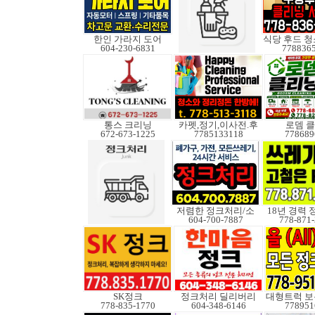
한인 가라지 도어
식당 후드 
604-230-6831
778836
통스 크리닝
카펫,정기,이사전.후
로뎀 
672-673-1225
7785133118
778689
저렴한 정크처리/소
18년 경력
604-700-7887
778-871
SK정크
정크처리 딜리버리
778-835-1770
604-348-6146
778951