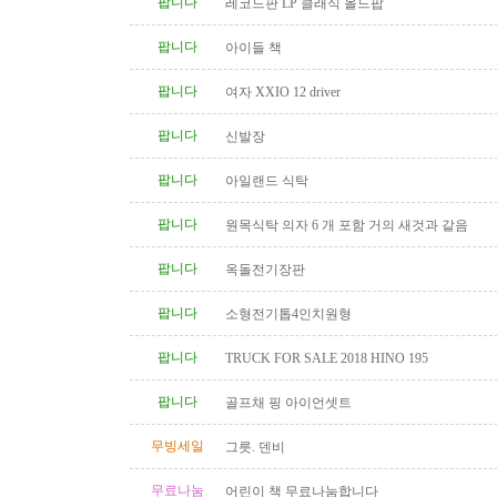
팝니다
레코드판 LP 클래식 올드팝
팝니다
아이들 책
팝니다
여자 XXIO 12 driver
팝니다
신발장
팝니다
아일랜드 식탁
팝니다
원목식탁 의자 6 개 포함 거의 새것과 같음
팝니다
옥돌전기장판
팝니다
소형전기톱4인치원형
팝니다
TRUCK FOR SALE 2018 HINO 195
팝니다
골프채 핑 아이언셋트
무빙세일
그릇. 덴비
무료나눔
어린이 책 무료나눔합니다