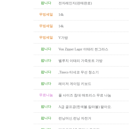
팝니다
전자레인지(판매완료)
무빙세일
14k
무빙세일
14k
무빙세일
V가방
팝니다
Von Zipper Lager 이태리 썬그라스
팝니다
벨루치 이태리 가죽토트 가방
팝니다
,Tineco 티네코 무선 청소기
팝니다
레이저 게이밍 키보드
무료나눔
풀 사이즈 침대 매트리스 무료 나눔
팝니다
A급 골프공(힌색볼.칼라볼) 팔아요.
팝니다
런닝머신.런닝 자전거