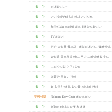
팝니다
비데팝니다~
팝니다
아기 0세부터 3세 까지 아기시트
팝니다
Joffre Lake 트레일 패스 4장 양도합니다
팝니다
TV벽걸이
팝니다
왼손 남성용 골프채 - 테일러메이드, 캘러웨이
트, 나이키, 킹코브라 등
팝니다
남성용 골프채 S-야드, 혼마 드라이버 & 우드
팝니다
고려수지침 연구 / 강좌
팝니다
명품관 옷걸이 판매
팝니다
봄 향긋한 머위, 참나물, 미나리 판매
무빙세일
Nolmura Easy Chair 테라스의자
팝니다
Wilson 테니스 라켓 & 백팩