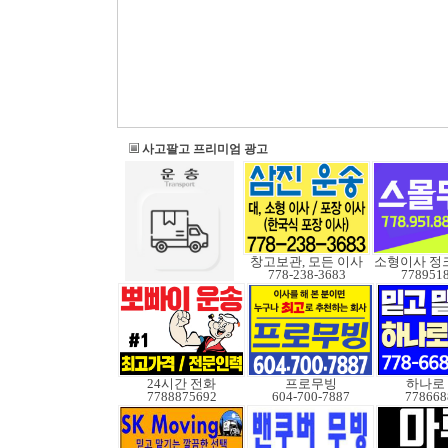
사고팔고 프리미엄 광고
창고보관, 모든 이사
778-238-3683
778951
24시간 전화
프로무빙
하나로
7788875692
604-700-7887
778668