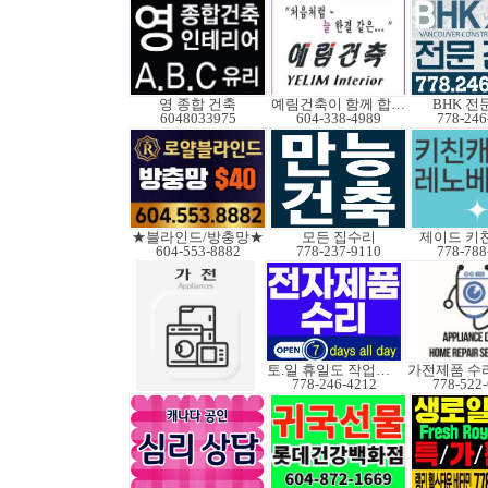
영 종합 건축
예림건축이 함께 합니다
BHK 전
6048033975
604-338-4989
778-246
★블라인드/방충망★
모든 집수리
제이드 키
604-553-8882
778-237-9110
778-788
토.일 휴일도 작업가능
778-246-4212
778-522