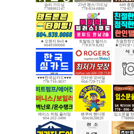
승리 가드닝
25년 펜스/가드닝
649 종
7788992147
778-834-0886
778-957
♣ 오렌지 Bell ♣
토탈링크 텔러스
친절한한인
6049390068
778.870.8282
★인터넷+
♥♥♥한국심카드♥♥♥
인터넷/모바일
778-716-3837
604-729-7130
에이스 히팅 플러밍
밴쿠버 핸디맨
입소문을 탄
604-202-3496
6043628820
778896