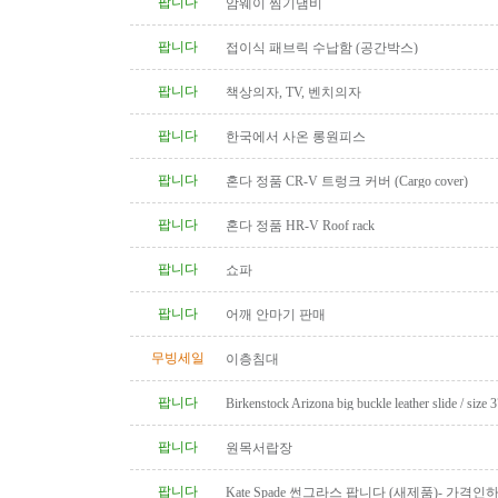
팝니다
암웨이 찜기냄비
팝니다
접이식 패브릭 수납함 (공간박스)
팝니다
책상의자, TV, 벤치의자
팝니다
한국에서 사온 롱원피스
팝니다
혼다 정품 CR-V 트렁크 커버 (Cargo cover)
팝니다
혼다 정품 HR-V Roof rack
팝니다
쇼파
팝니다
어깨 안마기 판매
무빙세일
이층침대
팝니다
Birkenstock Arizona big buckle leather slide / size 
팝니다
원목서랍장
팝니다
Kate Spade 썬그라스 팝니다 (새제품)- 가격인