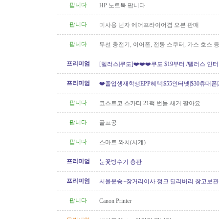
팝니다
HP 노트북 팝니다
팝니다
미사용 닌자 에어프라이어겸 오븐 판매
팝니다
무선 충전기, 이어폰, 전동 스쿠터, 가스 호스 
프리미엄
[텔러스|쿠도]❤️❤️❤️쿠도 $19부터 /텔러스 인
텔러스 신규 인터넷..
프리미엄
❤️졸업생재학생EPP혜택|$55인터넷|$30휴대폰|Z
[텔러스/쿠도]
팝니다
코스트코 스카티 21팩 번들 새거 팔아요
팝니다
골프공
팝니다
스마트 와치(시계)
프리미엄
눈꽃빙수기 총판
프리미엄
서울운송~장거리이사 정크 딜리버리 창고보관 60
6146
팝니다
Canon Printer