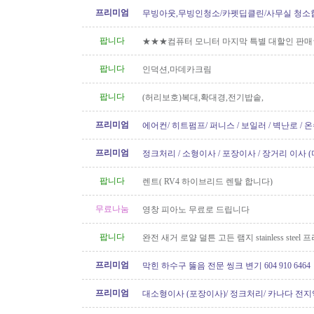
프리미엄
무빙아웃,무빙인청소/카펫딥클린/사무실 청소
팝니다
★★★컴퓨터 모니터 마지막 특별 대할인 판
팝니다
인덕션,마데카크림
팝니다
(허리보호)복대,확대경,전기밥솥,
프리미엄
에어컨/ 히트펌프/ 퍼니스 / 보일러 / 벽난로 / 
신규설치 전문! TSBC License..
프리미엄
정크처리 / 소형이사 / 포장이사 / 장거리 이사 
팝니다
렌트( RV4 하이브리드 렌탈 합니다)
무료나눔
영창 피아노 무료로 드립니다
팝니다
완전 새거 로얄 덜튼 고든 램지 stainless steel
요 50불
프리미엄
막힌 하수구 뚫음 전문 씽크 변기 604 910 6464
프리미엄
대소형이사 (포장이사)/ 정크처리/ 카나다 전지
운송)