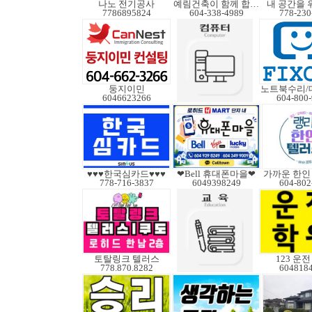
나노 전기공사
예림건축이 함께 합니다
내 공간을 
7786895824
604-338-4989
778-230
둥지이민
6046623266
604-800
♥♥♥한국심카드♥♥♥
❤Bell 휴대폰마을❤
778-716-3837
6049398249
604-802
토탈링크 텔러스
123 운
778.870.8282
604818