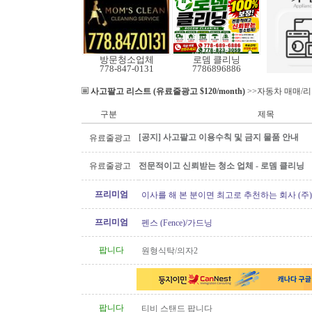
방문청소업체
로뎀 클리닝
778-847-0131
7786896886
사고팔고 리스트 (유료줄광고 $120/month)
>>자동차 매매/
구분
제목
[공지] 사고팔고 이용수칙 및 금지 물품 안내
유료줄광고
유료줄광고
전문적이고 신뢰받는 청소 업체 - 로뎀 클리닝
프리미엄
이사를 해 본 분이면 최고로 추천하는 회사 (주
[정크처리.이사전후 청소]
프리미엄
펜스 (Fence)/가드닝
팝니다
원형식탁/의자2
팝니다
티비 스탠드 팝니다