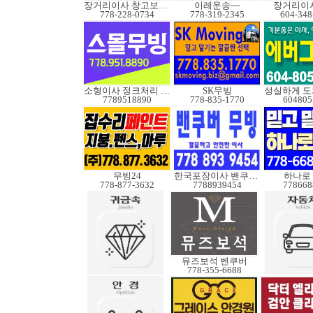
장거리이사 창고보관정크
이레운송~~
장거리이사
778-228-0734
778-319-2345
604-348
소형이사 정크처리 무빙
SK무빙
7789518890
778-835-1770
604805
무빙24
한국포장이사 밴쿠버무빙
하나로
778-877-3632
7788939454
778668
뮤즈보석 벤쿠버
778-355-6688