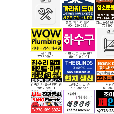
한인 가라지 도어
입소문을 탄
604-230-6831
778896
플러밍
막힌 싱크 뚫음 변기
7788969401
604-910-6464
건축기사 출신 핸디맨
스페셜 세일 중
단단
6047009144
7789385687
604862