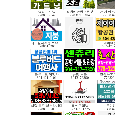
승리 가드닝
정원에관한모든것
25년 펜
7788992147
778-871-3304
778-834
레드실자격증 보유업체
제이여
7788615200
604-428
블루버드 여행사
공항 셔틀
연중무휴 /
604-421-0101
6043173300
778323
식당 후드 청소합니다
통스 크리닝
루미
7788365505
672-673-1225
604-834