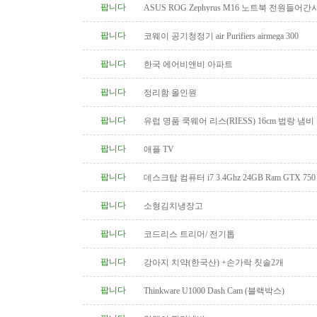
팝니다
ASUS ROG Zephyrus M16 노트북 전원들어간
팝니다
코웨이 공기청정기 air Purifiers airmega 300
팝니다
한국 에어비앤비 아파트
팝니다
정리함 올인원
팝니다
유럽 명품 쿡웨어 리스(RIESS) 16cm 법랑 냄비
팝니다
애플 TV
팝니다
데스크탑 컴퓨터 i7 3.4Ghz 24GB Ram GTX 750
팝니다
소형김치냉장고
팝니다
코드리스 트리머/ 전기톱
팝니다
강아지 치약(한국산) +손가락 칫솔2개
팝니다
Thinkware U1000 Dash Cam (블랙박스)