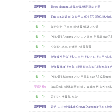
프리미엄
Tongs cleaning 파워스팀,방문청소 전문
프리미엄
This is it,믿음의 영광운송,604-779-5709,장거
팝니다
열판있는 구르프 헤어롤 일괄 미사용
팝니다
[새상품] Arcteryx 여자 고어텍스 운동화 size 7.5
팝니다
수영장, 보트, 바베큐, 여름용품
프리미엄
###(삼진운송) #창고보관, #장거리, #모든 이사, 
프리미엄
###(올정크) #소형, 대형 정크처리(대형트럭),
###
팝니다
[새상품] Salomon 여자 운동화 size 7.5 (250mm)
무료나눔
ikea Desk, 식탁,컴퓨터 테이블,ikea 흰 탁자 set
팝니다
공진단, 선물용, 보약
프리미엄
금은 고가 매입/Lab Grown Diamond (인조 다이
아/웨딩 쥬얼리// 재셋팅/ 아기..