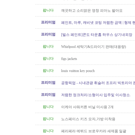
팝니다
깨끗하고 소리맑은 영창 피아노 팔아요
프리미엄
페인트, 마루, 캐비넷 코팅 저렴한 금액 | 형제
프리미엄
[빌스 페인트]콘도 타운홈 하우스 상기내외장
팝니다
Whirlpool 세탁기&드라이기 판매(대용량)
팝니다
figs jackets
팝니다
louis vuitton key pouch
프리미엄
공항픽업 - 시내관광 휘슬러 조프리 빅토리아 온
24시간 운행 778-323-2655
프리미엄
저렴한 정크처리/소형이사 입주및 이사청소.
팝니다
이케아 샤워커튼 비닐 미사용 2개
팝니다
노스페이스 키즈 모자,가방 미착용
팝니다
페리페라 에뛰드 브로우카라 새제품 일괄