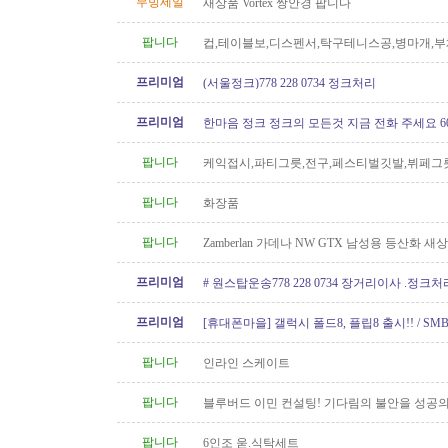
무빙세일
새상품 Vortex 쌍안경 팝니다
팝니다
컵,테이블보,디스펜서,탁구테니스공,병마개,부
궁화뱃지
프리미엄
(서울정크)778 228 0734 정크처리
프리미엄
한마음 정크 정크의 모든것 지금 전화 주세요 604 
팝니다
케익접시,파티그릇,전구,페스티벌깃발,뷔페그
팝니다
화장품
팝니다
Zamberlan 가데나 NW GTX 남성용 등산화 새
프리미엄
# 원스탑운송778 228 0734 장거리이사 .정크
프리미엄
[휴대폰마을] 갤럭시 폴드8, 플립8 출시!! / SMB
100GB 미국로밍 / 2년 약정시 액정..
팝니다
인라인 스케이트
팝니다
블루버드 이민 컨설팅! 기다림의 불안을 성공의
팝니다
6인조 욷.식탁세트