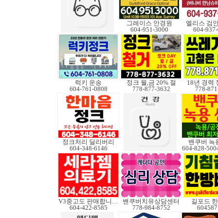
그레이스 안경원
엘리스 검
604-951-3000
604-937
럭키 운송
정크 월,금 20% 절
18년 경력
604-761-0808
778-877-3632
778-871
정크처리 딜리버리
밴쿠버 녹
604-348-6146
V3중고도 판매합니다.
밴쿠버치유상담센터
길포드 
604-422-8585
778-984-8752
604587