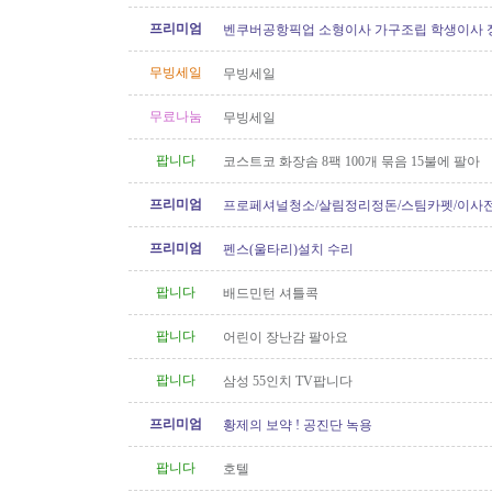
프리미엄
벤쿠버공항픽업 소형이사 가구조립 학생이사 
형이사..등아이케아및 관련
무빙세일
무빙세일
무료나눔
무빙세일
팝니다
코스트코 화장솜 8팩 100개 묶음 15불에 팔아
프리미엄
프로페셔널청소/살림정리정돈/스팀카펫/이사
소/파워워시/대청소/유리청소
프리미엄
펜스(울타리)설치 수리
팝니다
배드민턴 셔틀콕
팝니다
어린이 장난감 팔아요
팝니다
삼성 55인치 TV팝니다
프리미엄
황제의 보약 ! 공진단 녹용
팝니다
호텔