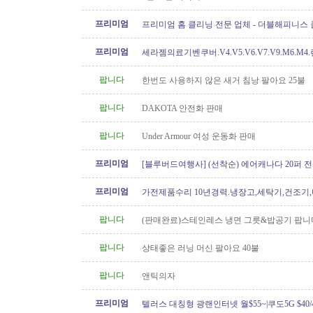
프리미엄
프리미엄 홈 클리닝 전문 업체 - 더블해피니스
프리미엄
세라젬의료기벤쿠버.V4.V5.V6.V7.V9.M6.M4
개월무이자할부)판매중
팝니다
한번도 사용하지 않은 새거 침낭 팔아요 25불
팝니다
DAKOTA 안전화 판매
팝니다
Under Armour 여성 운동화 판매
프리미엄
[블루버드여행사] (선착순) 에어캐나다 20퍼 전
프리미엄
가전제품수리 10년경력.냉장고,세탁기,건조기
지수리,설치-
팝니다
(판매완료)스테인레스 냉면 그릇&밥공기 팝니
팝니다
상태좋은 러닝 머신 팔아요 40불
팝니다
앤틱의자
프리미엄
텔러스 대칭형 광랜인터넷 월$55~|쿠도5G $40/4
604.834.1004 친절한 한인 TELUS