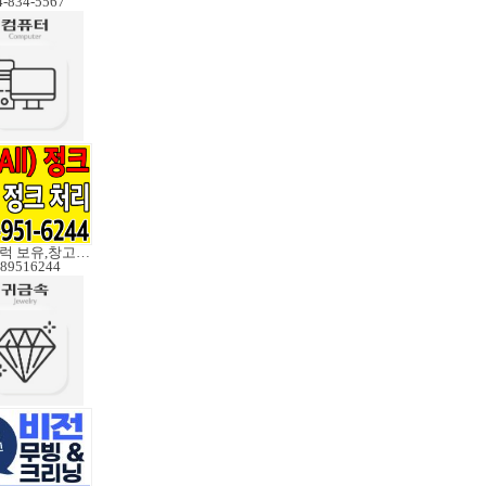
4-834-5567
대형트럭 보유,창고보관
89516244