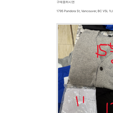
구매원하시면
1795 Pandora St, Vancouver, BC