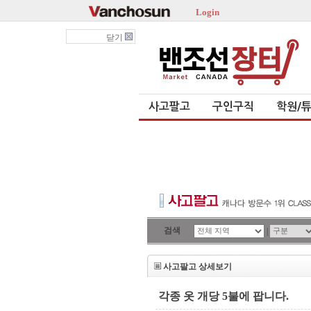
Login
닫기
사고팔고
구인구직
학원/
검색
|
사고팔고 상세보기
각종 옷 개당 5불에 팝니다.