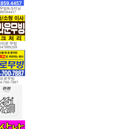
 무빙&크리닝
88594457
브라운 무빙
047889269
프로무빙
4-700-7887