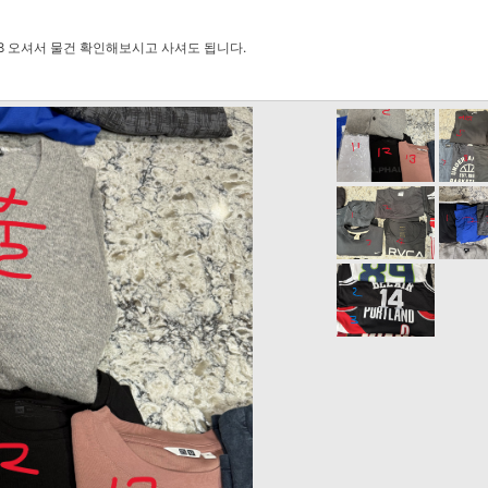
 V5L 1L8 오셔서 물건 확인해보시고 사셔도 됩니다.