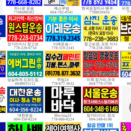
하나로 운송
예스무빙
한국포장이사 밴쿠버무빙
비전
7786688282
604-782-0541
7788939454
77
 이사및 정크처
장거리이사 창고보관정크
이레운송~~
창고보관, 모든 이사
778-228-0734
778-319-2345
778-238-3683
6
성실하게 도와드립니다
무빙24
미쿡,장거리,귀국
6048055112
778-877-3632
604-779-5709
60
대한운송
Moving24
장거리이사 .정크
604-356-8224
778-686-8224
604-348-6146