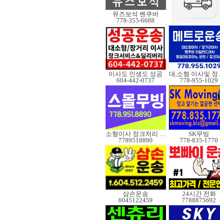
뮤즈보석 벤쿠버
778-355-6688
이사도 인생도 성공
대,소형
604-442-0737
778-955-1029
소형이사 정크처리 무빙
SK무빙
7789518890
778-835-1770
삼손운송
24시간 전화
6045122459
7788875692