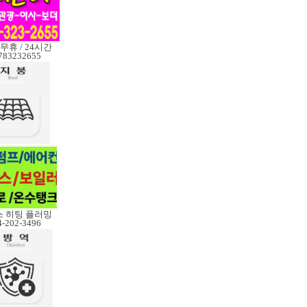
무휴 / 24시간
783232655
 히팅 플러밍
4-202-3496