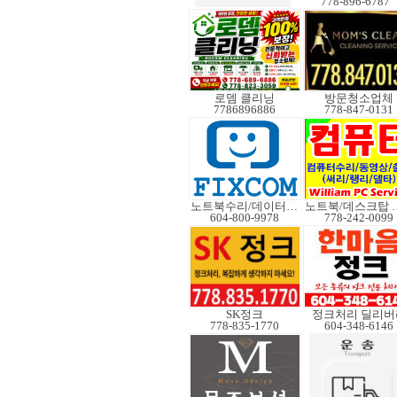
778-896-6787
로뎀 클리닝
방문청소업체
7786896886
778-847-0131
노트북수리/데이터복구
노트북/데
604-800-9978
778-242-0099
SK정크
정크처리 딜리버
778-835-1770
604-348-6146