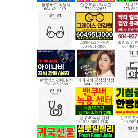
블루버드 여행사
연중무휴 / 24시간
하나2
604-421-0101
7783232655
778-862
그레이스 안경원
엘리스 검
604-951-3000
604-937
블랙박스 판매,설치
아이나비 공식장착점
778-322-7569
604-800-9978
밴쿠버 녹용 센터
길포드 한
604-828-5004 카톡 Elkcanada
604587