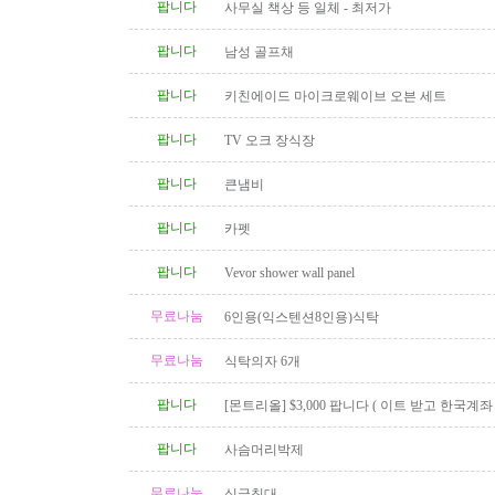
팝니다
사무실 책상 등 일체 - 최저가
팝니다
남성 골프채
팝니다
키친에이드 마이크로웨이브 오븐 세트
팝니다
TV 오크 장식장
팝니다
큰냄비
팝니다
카펫
팝니다
Vevor shower wall panel
무료나눔
6인용(익스텐션8인용)식탁
무료나눔
식탁의자 6개
팝니다
[몬트리올] $3,000 팝니다 ( 이트 받고 한국계
신 분 )
팝니다
사슴머리박제
무료나눔
싱글침대