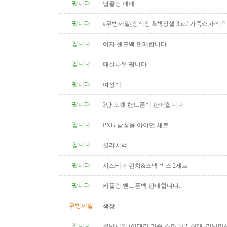
팝니다
납골당 매매
팝니다
#무빙세일(장식장 &책장셑 3pc / 가죽쇼파/식탁
팝니다
여자 핸드백 판매합니다.
팝니다
매실나무 팝니다
팝니다
여성백
팝니다
3단 포켓 핸드폰백 판매합니다.
팝니다
PXG 남성용 아이언 세트
팝니다
클러치백
팝니다
시스테마 런치&스낵 박스 2세트
팝니다
키플링 핸드폰백 판매합니다.
무빙세일
책장
팝니다
무빙세일 (이태리 가죽 소파 3+2, 침대, 러닝머신