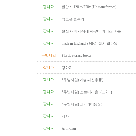
팝니다
변압기 120 to 220v (Up transformer)
팝니다
섹소폰 반주기
팝니다
완전 새거 라뒤레 파우더 케이스 30불
팝니다
made in England 앤슬리 접시 팔아요
무빙세일
Plastic storage boxes
삽니다
강아지
팝니다
#무빙세일(여성 패션용품)
팝니다
#무빙세일( 포트메리온~/그외~)
팝니다
#무빙세일(인테리어용품)
팝니다
액자
팝니다
Arm chair