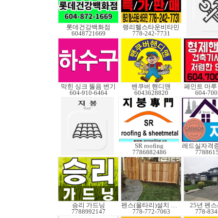
롯데건강백화점
랭리헬스타운비타민
6048721669
778-242-7731
막힌 싱크 뚫음 변기
밴쿠버 핸디맨
604-910-6464
6043628820
604-700
SR roofing
7786882486
778861
승리 가드닝
펜스(울타리)설치 수리
25년 펜
7788992147
778-772-7063
778-834