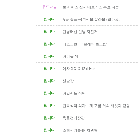
무료나눔
풀 사이즈 침대 매트리스 무료 나눔
팝니다
A급 골프공(힌색볼.칼라볼) 팔아요.
팝니다
런닝머신.런닝 자전거
팝니다
레코드판 LP 클래식 올드팝
팝니다
아이들 책
팝니다
여자 XXIO 12 driver
팝니다
신발장
팝니다
아일랜드 식탁
팝니다
원목식탁 의자 6 개 포함 거의 새것과 같음
팝니다
옥돌전기장판
팝니다
소형전기톱4인치원형