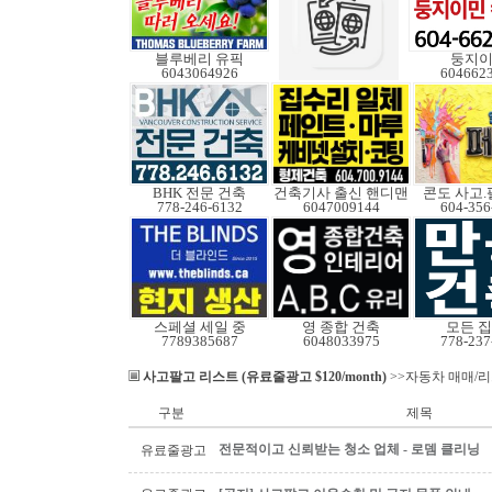
블루베리 유픽
둥지
6043064926
604662
BHK 전문 건축
건축기사 출신 핸디맨
콘도 사고
778-246-6132
6047009144
604-356
스페셜 세일 중
영 종합 건축
모든 
7789385687
6048033975
778-237
사고팔고 리스트 (유료줄광고 $120/month)
>>자동차 매매/
구분
제목
전문적이고 신뢰받는 청소 업체 - 로뎀 클리닝
유료줄광고