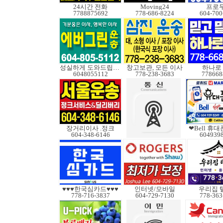
24시간 전화
Moving24
프로
7788875692
778-686-8224
604-700
성실하게 도와드립니다
창고보관, 모든 이사
하나로
6048055112
778-238-3683
778668
장거리이사 .정크
❤Bell 휴
604-348-6146
604939
♥♥♥한국심카드♥♥♥
인터넷/모바일
우리집 
778-716-3837
604-729-7130
778-363