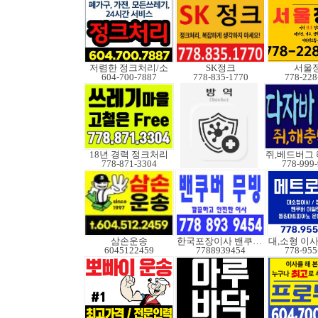
저렴한 정크처리/소
SK정크
서울
604-700-7887
778-835-1770
778-228
18년 경력 정크처리
778-871-3304
778-999
삼손운송
한국포장이사 밴쿠버무빙
6045122459
7788939454
778-955