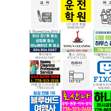
123 운전 학원
6048184707
루미케어
통스 크리닝
더블해피니
604-834-5567
672-673-1225
778-896
카펫,정기,이사전.후
7785133118
604-800