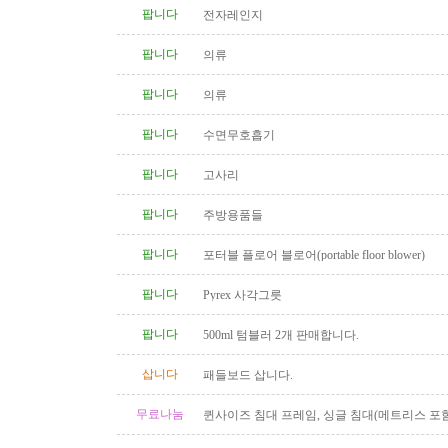
팝니다
전자레인지
팝니다
의류
팝니다
의류
팝니다
수면무호흡기
팝니다
고사리
팝니다
주방용품들
팝니다
포터블 플로어 블로어(portable floor blower)
팝니다
Pyrex 사각그릇
팝니다
500ml 텀블러 2개 판매합니다.
삽니다
패들보드 삽니다.
무료나눔
퀸사이즈 침대 프레임, 싱글 침대(메트리스 포함