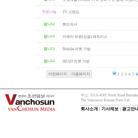
무료나눔
TV 스탠드
팝니다
핸드믹서
팝니다
이케아 트윈(싱글) 매트리스
팝니다
Bobolat 라켓 가방
팝니다
HEAD 라켓 가방
이전페이지
다음페이지
1
2
3
4
5
6
주소: 331A-4501 North Road Burnaby
The Vancouver Korean Press Ltd.
회사소개
|
기사제보
|
광고안