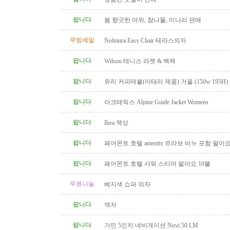
팝니다
봄 향긋한 머위, 참나물, 미나리 판매
무빙세일
Nolmura Easy Chair 테라스의자
팝니다
Wilson 테니스 라켓 & 백팩
팝니다
유리 커피테불(이태리 제품) 거울 (150w 195H)
팝니다
아크테릭스 Alpine Guide Jacket Womens
팝니다
Ikea 책상
팝니다
페어몬트 호텔 amenity 르라보 비누 포함 팔아
팝니다
페어몬트 호텔 샤워 스티머 팔아요 10불
무료나눔
베지색 쇼파 의자
팝니다
액자
팝니다
가민 5인치 네비게이션 Nuvi 50 LM