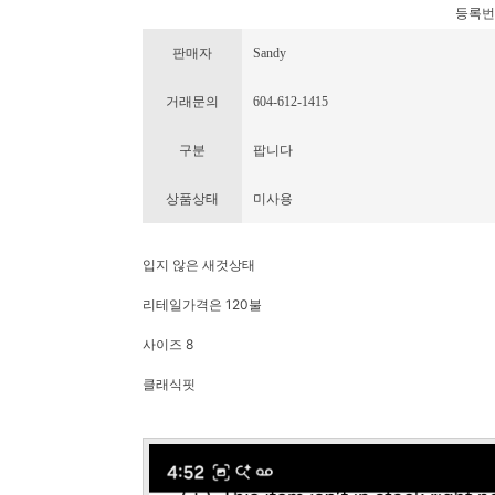
등록번호 :
판매자
Sandy
거래문의
604-612-1415
구분
팝니다
상품상태
미사용
입지 않은 새것상태
리테일가격은 120불
사이즈 8
클래식핏