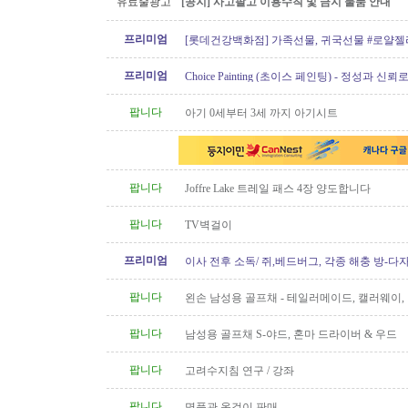
유료줄광고
[공지] 사고팔고 이용수칙 및 금지 물품 안내
프리미엄
[롯데건강백화점] 가족선물, 귀국선물 #로얄젤
프로폴리스
프리미엄
Choice Painting (초이스 페인팅) - 정성과 신
리겠습니다!
팝니다
아기 0세부터 3세 까지 아기시트
팝니다
Joffre Lake 트레일 패스 4장 양도합니다
팝니다
TV벽걸이
프리미엄
이사 전후 소독/ 쥐,베드버그, 각종 해충 방-다
팝니다
왼손 남성용 골프채 - 테일러메이드, 캘러웨이
트, 나이키, 킹코브라 등
팝니다
남성용 골프채 S-야드, 혼마 드라이버 & 우드
팝니다
고려수지침 연구 / 강좌
팝니다
명품관 옷걸이 판매