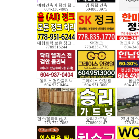
예림건축이 함께 합니다
영 종합 건축
604-338-4989
6048033975
대형트럭 보유,창고보관
SK정크
정크처리 
7789516244
778-835-1770
604-348
엘리스 검안클리닉
그레이스 안경원
한남
604-937-0404
604-951-3000
604-420
펜스(울타리)설치 수리
승리 가드닝
25년 펜
778-772-7063
7788992147
778-834