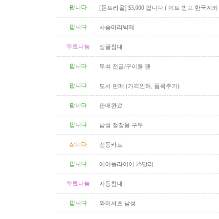
팝니다
[몬트리올] $3,000 팝니다 ( 이트 받고 한국계
신 분 )
팝니다
사슴머리박제
무료나눔
싱글침대
팝니다
무쇠 전골/구이용 팬
팝니다
도서 판매 (가격인하, 품목추가)
팝니다
판매완료
팝니다
남성 정장용 구두
삽니다
전동카트
팝니다
에어플라이어 25달러
무료나눔
자동침대
팝니다
와이셔츠 남성