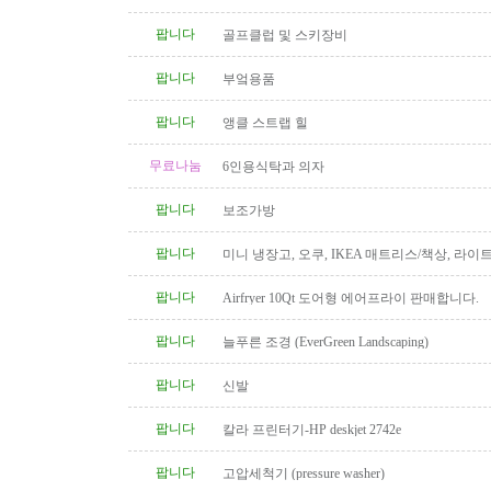
팝니다
골프클럽 및 스키장비
팝니다
부엌용품
팝니다
앵클 스트랩 힐
무료나눔
6인용식탁과 의자
팝니다
보조가방
팝니다
미니 냉장고, 오쿠, IKEA 매트리스/책상, 라이
팝니다
Airfryer 10Qt 도어형 에어프라이 판매합니다.
팝니다
늘푸른 조경 (EverGreen Landscaping)
팝니다
신발
팝니다
칼라 프린터기-HP deskjet 2742e
팝니다
고압세척기 (pressure washer)