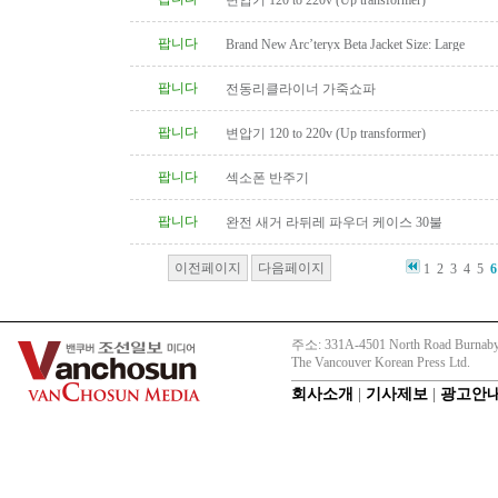
변압기 120 to 220v (Up transformer)
팝니다
Brand New Arc’teryx Beta Jacket Size: Large
팝니다
전동리클라이너 가죽쇼파
팝니다
변압기 120 to 220v (Up transformer)
팝니다
섹소폰 반주기
팝니다
완전 새거 라뒤레 파우더 케이스 30불
이전페이지
다음페이지
1
2
3
4
5
6
주소: 331A-4501 North Road Burnaby
The Vancouver Korean Press Ltd.
회사소개
|
기사제보
|
광고안