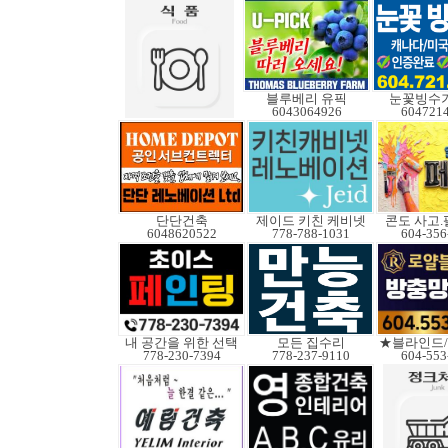
블루베리 유픽
눈꽃빙수기
6043064926
604721
단단건축
제이드 키친 케비넷
콘도 사고
6048620522
778-788-1031
604-356
내 공간을 위한 선택
모든 집수리
★블라인드
778-230-7394
778-237-9110
604-553