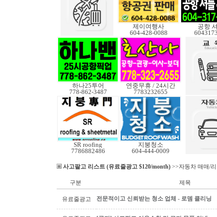
제이여행사
공항 
604-428-0088
604317
하나25투어
연중무휴 / 24시간
778-862-3487
7783232655
SR roofing
지붕청소
7786882486
604-444-0009
사고팔고 리스트 (유료줄광고 $120/month)
>>자동차 매매/
구분
제목
전문적이고 신뢰받는 청소 업체 - 로뎀 클리닝
유료줄광고