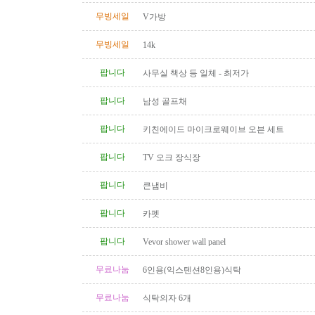
무빙세일
V가방
무빙세일
14k
팝니다
사무실 책상 등 일체 - 최저가
팝니다
남성 골프채
팝니다
키친에이드 마이크로웨이브 오븐 세트
팝니다
TV 오크 장식장
팝니다
큰냄비
팝니다
카펫
팝니다
Vevor shower wall panel
무료나눔
6인용(익스텐션8인용)식탁
무료나눔
식탁의자 6개