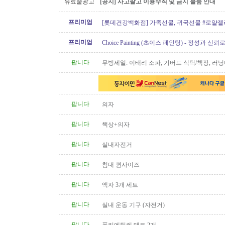
유료줄광고
[공지] 사고팔고 이용수칙 및 금지 물품 안내
프리미엄
[롯데건강백화점] 가족선물, 귀국선물 #로얄젤
프로폴리스
프리미엄
Choice Painting (초이스 페인팅) - 정성과 신
리겠습니다!
팝니다
무빙세일: 이태리 소파, 기버드 식탁/책장, 러닝
침대, 책상, 골프채 (여성용),..
팝니다
의자
팝니다
책상+의자
팝니다
실내자전거
팝니다
침대 퀸사이즈
팝니다
액자 3개 세트
팝니다
실내 운동 기구 (자전거)
팝니다