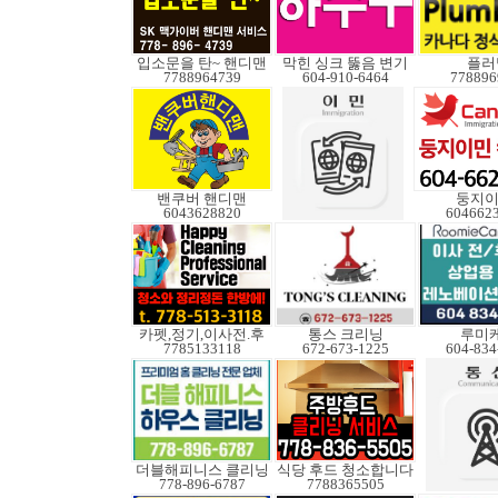
입소문을 탄~ 핸디맨
막힌 싱크 뚫음 변기
플러
7788964739
604-910-6464
778896
밴쿠버 핸디맨
둥지
6043628820
604662
카펫,정기,이사전.후
통스 크리닝
루미
7785133118
672-673-1225
604-834
더블해피니스 클리닝
식당 후드 청소합니다
778-896-6787
7788365505