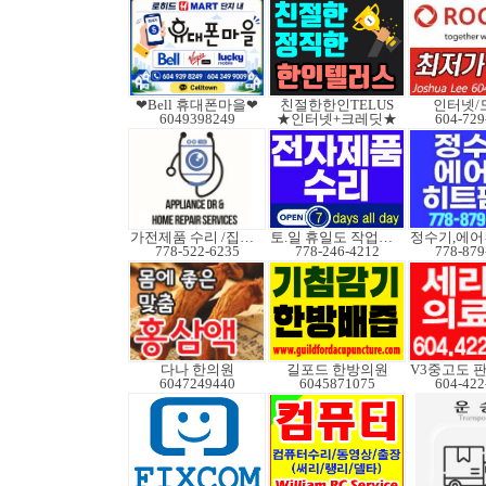
❤Bell 휴대폰마을❤
친절한한인TELUS
인터넷/
6049398249
★인터넷+크레딧★
604-729
가전제품 수리 /집수리
토.일 휴일도 작업가능
778-522-6235
778-246-4212
778-879
다나 한의원
길포드 한방의원
6047249440
6045871075
604-422