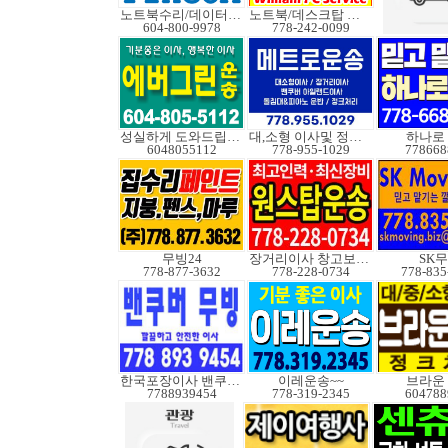
노트북수리/데이터복구
노트북/데스크탑 수리
604-800-9978
778-242-0099
성실하게 도와드립니다
대,소형 이사및 정크처
하나로
6048055112
778-955-1029
778668
무빙24
장거리이사 창고보관정크
SK
778-877-3632
778-228-0734
778-835
한국포장이사 밴쿠버무빙
이레운송~~
브라운
7788939454
778-319-2345
604788