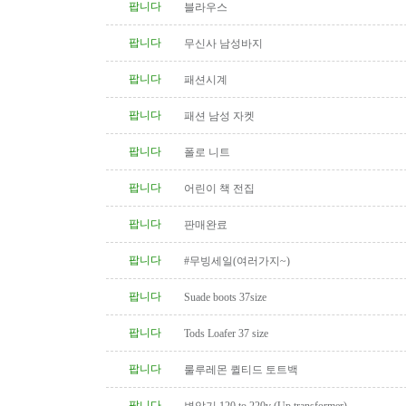
팝니다
블라우스
팝니다
무신사 남성바지
팝니다
패션시계
팝니다
패션 남성 자켓
팝니다
폴로 니트
팝니다
어린이 책 전집
팝니다
판매완료
팝니다
#무빙세일(여러가지~)
팝니다
Suade boots 37size
팝니다
Tods Loafer 37 size
팝니다
룰루레몬 퀼티드 토트백
팝니다