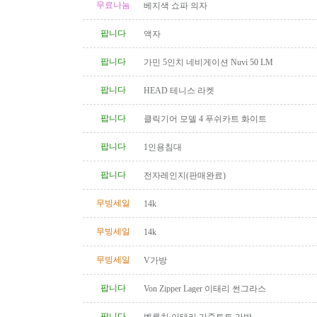
무료나눔
베지색 쇼파 의자
팝니다
액자
팝니다
가민 5인치 네비게이션 Nuvi 50 LM
팝니다
HEAD 테니스 라켓
팝니다
클릭기어 모델 4 푸쉬카트 화이트
팝니다
1인용침대
팝니다
전자레인지(판매완료)
무빙세일
14k
무빙세일
14k
무빙세일
V가방
팝니다
Von Zipper Lager 이태리 썬그라스
팝니다