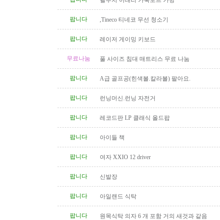
벨루치 이태리 가죽토트 가방
팝니다
,Tineco 티네코 무선 청소기
팝니다
레이저 게이밍 키보드
무료나눔
풀 사이즈 침대 매트리스 무료 나눔
팝니다
A급 골프공(힌색볼.칼라볼) 팔아요.
팝니다
런닝머신.런닝 자전거
팝니다
레코드판 LP 클래식 올드팝
팝니다
아이들 책
팝니다
여자 XXIO 12 driver
팝니다
신발장
팝니다
아일랜드 식탁
팝니다
원목식탁 의자 6 개 포함 거의 새것과 같음