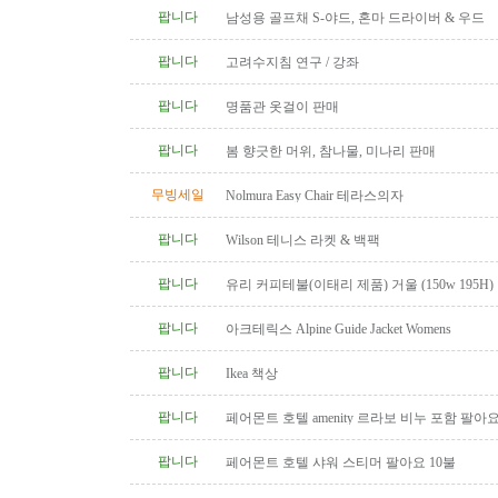
팝니다
남성용 골프채 S-야드, 혼마 드라이버 & 우드
팝니다
고려수지침 연구 / 강좌
팝니다
명품관 옷걸이 판매
팝니다
봄 향긋한 머위, 참나물, 미나리 판매
무빙세일
Nolmura Easy Chair 테라스의자
팝니다
Wilson 테니스 라켓 & 백팩
팝니다
유리 커피테불(이태리 제품) 거울 (150w 195H)
팝니다
아크테릭스 Alpine Guide Jacket Womens
팝니다
Ikea 책상
팝니다
페어몬트 호텔 amenity 르라보 비누 포함 팔아
팝니다
페어몬트 호텔 샤워 스티머 팔아요 10불